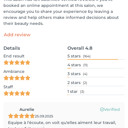
booked an online appointment at this salon, we
encourage you to share your experience by leaving a
review and help others make informed decisions about
their beauty needs.
Add review
Details
Overall
4.8
End result
5
stars
(164)
4
stars
(11)
Ambiance
3
stars
(4)
2
stars
(2)
Staff
1
star
(3)
Aurelie
Verified
25.09.2025
Equipe à l‘écoute, on voit qu‘elles aiment leur travail,