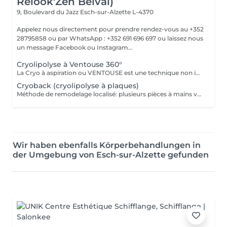
Relook'Zen Belval)
9, Boulevard du Jazz
Esch-sur-Alzette L-4370
Appelez nous directement pour prendre rendez-vous au +352
28795858 ou par WhatsApp : +352 691 696 697 ou laissez nous
un message Facebook ou Instagram...
Cryolipolyse à Ventouse 360°
La Cryo à aspiration ou VENTOUSE est une technique non invasive visant à se débarrasser d'un bourrelet disgracieux qui ne part pas avec des séances de sport ou un régime draconien. Une accumulation de tissu gras à un endroit de votre corps et qui vous gène.
Cryoback (cryolipolyse à plaques)
Méthode de remodelage localisé: plusieurs pièces à mains vont traiter une zone localisée pour détruire les graisses et raffermir la zone, et renforcer profondément les muscles.
Wir haben ebenfalls Körperbehandlungen in
der Umgebung von Esch-sur-Alzette gefunden