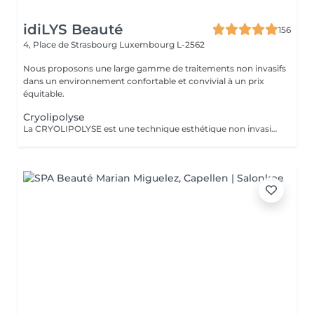
idiLYS Beauté
156
4, Place de Strasbourg
Luxembourg L-2562
Nous proposons une large gamme de traitements non invasifs
dans un environnement confortable et convivial à un prix
équitable.
Cryolipolyse
La CRYOLIPOLYSE est une technique esthétique non invasive qui utilise le froid pour réduire les amas graisseux localisés. La LUMINOTHÉRAPIE du visage consiste à exposer la peau à des lumières LED afin de stimuler le renouvellement cellulaire et améliorer l'éclat du teint.