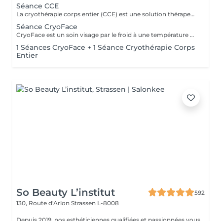
Séance CCE
La cryothérapie corps entier (CCE) est une solution thérapeutique non médicamenteuse par le froid. Elle utilise l'action du froid en produisant un effet antalgique et anti-inflammatoire sur tout le corps dans de nombreux domaines : médical, sportif, bien-être et esthétique. Cures de 5, 12, 20, 60 et 100 séances disponibles.
Séance CryoFace
CryoFace est un soin visage par le froid à une température de -78°C sèche et confortable. Cette technique douce et naturelle vient stimuler tous les récepteurs de la peau. Cure de 10 séances disponible.
1 Séances CryoFace + 1 Séance Cryothérapie Corps
Entier
So Beauty L’institut
592
130, Route d'Arlon
Strassen L-8008
Depuis 2019, nos esthéticiennes qualifiées et passionnées vous