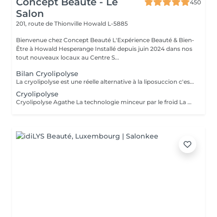
Concept Beauté - Le
450
Salon
201, route de Thionville
Howald L-5885
Bienvenue chez Concept Beauté L'Expérience Beauté & Bien-
Être à Howald Hesperange Installé depuis juin 2024 dans nos
tout nouveaux locaux au Centre S...
Bilan Cryolipolyse
La cryolipolyse est une réelle alternative à la liposuccion c'est une méthode radicale, unique et non invasive qui détruit la graisse par le froid. Cette technique est utilisée pour redessiner votre silhouette et gommer la cellulite. Idéale pour le ventre, les poignées d'amour sur les hanches, les fesses et la culotte de cheval mais aussi l'interieur des cuisses et des bras.
Cryolipolyse
Cryolipolyse Agathe La technologie minceur par le froid La Cryolipolyse est une technique innovante qui utilise le froid contrôlé pour éliminer définitivement les cellules graisseuses (adipocytes) de façon ciblée et naturelle. Grâce à l'appareil Agathe, dernière génération réelle alternative à la liposuccion, nous offrons une méthode efficace et non invasive pour remodeler la silhouette et affiner les zones rebelles dès la première séance. Les zones traitées Nous ciblons les zones où les amas graisseux sont les plus tenaces et difficiles à éliminer avec le sport ou l'alimentation : - Ventre & Bas du ventre : Réduit la graisse abdominale et améliore le galbe du ventre. - Poignées d'amour : Affine la taille et redessine les contours. - Culotte de cheval : Atténue les amas graisseux sur les hanches et les fesses. - Intérieur des cuisses : Permet d'affiner et d'harmoniser la silhouette des jambes. - Bras : Cible le relâchement cutané et sculpte les bras. - Double menton : Redéfinit l'ovale du visage et affine le cou. Quels résultats attendre EN UNE SEULE SÉANCE ? * Réduction visible des amas graisseux grâce à la destruction des cellules adipeuses. * Peau plus lisse et raffermie, grâce à l'effet tenseur du froid sur les tissus. * Perte de centimètres sur la zone traitée (les premiers résultats sont visibles après 3 à 4 semaines, avec un effet optimal en 6 à 8 semaines). * Résultats durables : Les cellules graisseuses éliminées ne reviennent pas si une bonne hygiène de vie est maintenue. Un bilan personnalisé est réalisé avant chaque séance pour définir votre programme minceur et adapter le traitement à vos besoins.