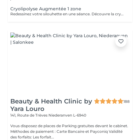
Cryolipolyse Augmentée 1 zone
Redessinez votre silouhette en une séance. Découvre la cryolipolise augmentée, une technologie haute gamme, fariquée en France par ContourParis. Éliminez les amas graisseux grâce à l'efficacité du froid. Il est possible qu'il y ait des contre-indications à la réalisation de ce soin. Si vous n'êtes jamais venu, je vous conseille de réserver au préalable un bilan silhouette ou de téléphoner au cabinet.
Beauty & Health Clinic by
188
Yara Louro
141, Route de Trèves
Niederanven L-6940
Vous disposez de places de Parking gratuites devant le cabinet.
Méthodes de paiement : Carte Bancaire et Payconiq Validité
des forfaits: Les forfait...