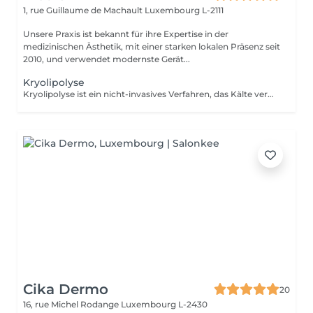
1, rue Guillaume de Machault
Luxembourg L-2111
Unsere Praxis ist bekannt für ihre Expertise in der
medizinischen Ästhetik, mit einer starken lokalen Präsenz seit
2010, und verwendet modernste Gerät...
Kryolipolyse
Kryolipolyse ist ein nicht-invasives Verfahren, das Kälte verwendet, um lokalisiertes Fettgewebe zu zerstören. Während der Behandlung kühlt ein Applikator die Fettzellen auf sehr niedrige Temperaturen, wodurch sie kristallisieren und allmählich vom Lymphsystem ausgeschieden werden. Vorteile: -Reduktion von Fettdepots, die gegen Sport und Diäten resistent sind. -Nicht-invasives Verfahren ohne Operation oder Anästhesie. Anpassungsfähigkeit: -Kryolipolyse ist für alle Hauttypen geeignet. Gegenanzeigen: -Nicht empfohlen für schwangere Frauen. Während der ersten Sitzung werden wir gemeinsam Ihre Ziele festlegen und die für Ihre Haut am besten geeignete Behandlung bestimmen. Bei Fragen kontaktieren Sie uns oder buchen Sie einen kostenlosen Beratungstermin
Cika Dermo
20
16, rue Michel Rodange
Luxembourg L-2430