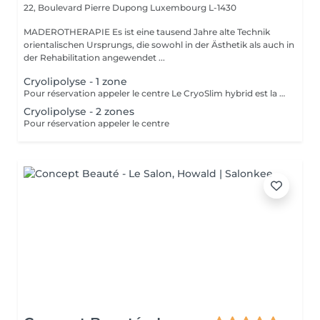
22, Boulevard Pierre Dupong
Luxembourg L-1430
MADEROTHERAPIE Es ist eine tausend Jahre alte Technik
orientalischen Ursprungs, die sowohl in der Ästhetik als auch in
der Rehabilitation angewendet ...
Cryolipolyse - 1 zone
Pour réservation appeler le centre Le CryoSlim hybrid est la nouvelle génération de Cryolipolyse médicale (traitement des cellules de graisse par le froid). CryoSlim hybrid est le seul appareil d'amincissement à garantir les résultats minceur cliniquement supérieurs à la moyenne et exclusivement avec des températures de traitement saines et sans danger pour l'organisme. Ce traitement concerne les hommes et les femmes qui présentent une ou plusieurs zones localisées souvent résistantes aux efforts de régime et sport : ventre, poignées d'amour, culotte de cheval, intérieur des cuisses, genoux, bras, dos.
Cryolipolyse - 2 zones
Pour réservation appeler le centre