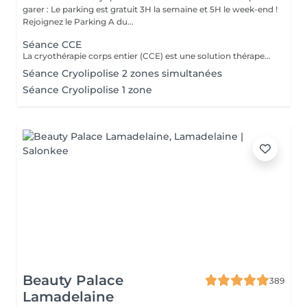
garer : Le parking est gratuit 3H la semaine et 5H le week-end !
Rejoignez le Parking A du...
Séance CCE
La cryothérapie corps entier (CCE) est une solution thérapeutique non médicamenteuse par le froid. Elle utilise l'action du froid en produisant un effet antalgique et anti-inflammatoire sur tout le corps dans de nombreux domaines : médical, sportif, bien-être et esthétique.
Séance Cryolipolise 2 zones simultanées
Séance Cryolipolise 1 zone
Beauty Palace
389
Lamadelaine