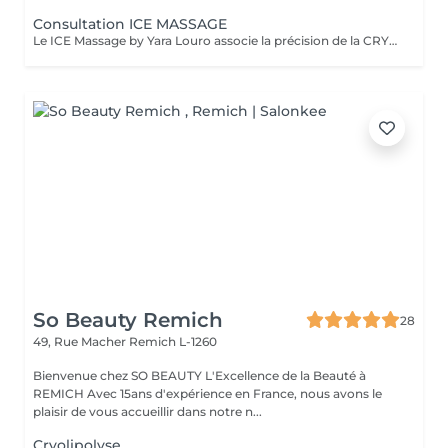
Consultation ICE MASSAGE
Le ICE Massage by Yara Louro associe la précision de la CRYOLIPOLYSE à des techniques de massage expertes pour cibler les amas graisseux localisés, redéfinir harmonieusement les contours de la silhouette et révéler une peau plus lisse, plus tonique et sublimée. Afin d'offrir une expérience parfaitement adaptée à vos objectifs, une consultation initiale est recommandée. Lors de cette rencontre personnalisée, nous : analyserons avec précision les zones concernées élaborerons un protocole sur mesure, pensé selon vos besoins et vos attentes vous présenterons le déroulement de votre parcours ainsi que les résultats attendus établirons une proposition personnalisée pour la continuité de votre accompagnement
So Beauty Remich
28
49, Rue Macher
Remich L-1260
Bienvenue chez SO BEAUTY L'Excellence de la Beauté à
REMICH Avec 15ans d'expérience en France, nous avons le
plaisir de vous accueillir dans notre n...
Cryolipolyse