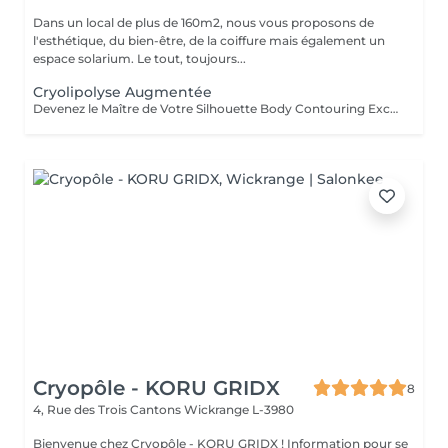
Dans un local de plus de 160m2, nous vous proposons de
l'esthétique, du bien-être, de la coiffure mais également un
espace solarium. Le tout, toujours...
Cryolipolyse Augmentée
Devenez le Maître de Votre Silhouette Body Contouring Exclusif Vous aspirez à redéfinir votre silhouette, dire adieu à la peau d'orange, et être prête pour votre summer body ? Ressentez-vous le besoin d'être accompagnée par des professionnelles pour retrouver le corps qui vous fait vous sentir au mieux ? Arboria Beauty est là pour concrétiser vos objectifs! Le Body Contouring by CONTOUR PARIS® offre une solution complète, personnalisée et unique grâce à la combinaison de trois technologies de pointe : La Cryolipolyse Augmentée, pour affiner votre silhouette sur mesure. Le Laser Diode Focalisé, pour atténuer la cellulite. Le Palber-Rouler Mécanique, pour raffermir la beau. Laissez-nous vous guider vers une transformation qui révélera votre meilleure version ! Arboria Beauty détient l'exclusivité au Luxembourg pour vous offrir en avant-première le Body Contouring by CONTOUR PARIS®, une expérience minceur unique en son genre dans le domaine de médecine esthétique.
Cryopôle - KORU GRIDX
8
4, Rue des Trois Cantons
Wickrange L-3980
Bienvenue chez Cryopôle - KORU GRIDX ! Information pour se