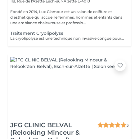
118, Rue de l'Azette
Esch-sur-Alzette L-4010
Fondé en 2014, Lux Glamour est un salon de coiffure et
d'esthétique qui accueille femmes, hommes et enfants dans
une ambiance chaleureuse et professio...
Traitement Cryolipolyse
La cryolipolyse est une technique non invasive conçue pour réduire les amas graisseux localisés. Grâce au froid contrôlé, les cellules graisseuses sont cristallisées puis éliminées naturellement par l'organisme, sans chirurgie ni aiguilles. Ce traitement permet de remodeler la silhouette de façon ciblée, avec des résultats progressifs et durables, tout en préservant la peau et les tissus environnants. Idéal pour les zones comme le ventre, les cuisses ou les bras, il offre une alternative sûre et efficace pour affiner la silhouette.
JFG CLINIC BELVAL
3
(Relooking Minceur &