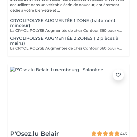
accueillent dans un véritable écrin de douceur, entièrement
dédié à votre bien-être et ...
CRYOLIPOLYSE AUGMENTÉE 1 ZONE (traitement
minceur)
La CRYOLIPOLYSE Augmentée de chez Contour 360 pour venir à bout en une séance de nos bourrelets disgracieux. La Cryolipolyse Augmentée permet la destruction et l'élimination naturelle des cellules graisseuses par l'application d'un froid intense sur l'amas ciblé, avec des résultats visibles et permanent dès la première séance. Que ce soit pour le ventre, les poignées d'amour, les cuisses, la culotte de cheval, le pli du soutien gorge ou les bras, Contour 360 offre des solutions sur-mesure grâce à ses différents applicateurs ergonomiques (small, medium, large, flat, Helios). Chacun est conçu pour cibler efficacement les amas graisseux spécifiques, permettant une personnalisation optimale du traitement. Le soin Contour 360 est une révolution dans le domaine de l'esthétique corporelle. Si vous cherchez à affiner votre silhouette sans recourir à des interventions chirurgicales invasives, ce traitement est idéal !
CRYOLIPOLYSE AUGMENTÉE 2 ZONES ( 2 pièces à
mains)
La CRYOLIPOLYSE Augmentée de chez Contour 360 pour venir à bout en une séance de nos bourrelets disgracieux. La Cryolipolyse Augmentée permet la destruction et l'élimination naturelle des cellules graisseuses par l'application d'un froid intense sur l'amas ciblé, avec des résultats visibles et permanent dès la première séance. Que ce soit pour le ventre, les poignées d'amour, les cuisses, la culotte de cheval, le pli du soutien gorge ou les bras, Contour 360 offre des solutions sur-mesure grâce à ses différents applicateurs ergonomiques (small, medium, large, flat, Helios). Chacun est conçu pour cibler efficacement les amas graisseux spécifiques, permettant une personnalisation optimale du traitement. Le soin Contour 360 est une révolution dans le domaine de l'esthétique corporelle. Si vous cherchez à affiner votre silhouette sans recourir à des interventions chirurgicales invasives, ce traitement est idéal !
P'Osez.lu Belair
445