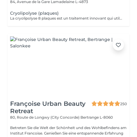
84, Avenue de la Gare
Lamadelaine L-4873
Cryolipolyse (plaques)
La cryolipolyse 8 plaques est un traitement innovant qui utilise des plaques en silicone refroidissantes pour cibler et éliminer définitivement jusqu'à 40 % des cellules graisseuses dans les zones traitées. Grâce à un processus de refroidissement contrôlé, les cellules graisseuses sont cristallisées, puis éliminées naturellement par l'organisme au fil des semaines, offrant des résultats visibles sans chirurgie ni temps de récupération.
Françoise Urban Beauty
250
Retreat
80, Route de Longwy (City Concorde)
Bertrange L-8060
Betreten Sie die Welt der Schönheit und des Wohlbefindens am
Institut Francoise. Genießen Sie eine entspannende Erfahrung