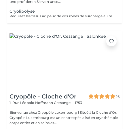
und profitieren Sie von unse...
Cryolipolyse
Réduisez les tissus adipeux de vos zones de surcharge au moyen dun système de refroidissement contrôlé. La technique Cooltech réduit définitivement les tissus adipeux pour des résultats visibles après une seule séance. Le traitement est indolore, non invasif, sûr et efficace. Abdomen, poignées damour, intérieur et extérieur des cuisses, bourrelets dans le dos, intérieur et extérieur des genoux, culotte de cheval. Cure de 2 Soins possibles - Prix 845
Cryopôle - Cloche d'Or
26
1, Rue Léopold Hoffmann
Cessange L-1753
Bienvenue chez Cryopôle Luxembourg ! Situé à la Cloche d'Or,
Cryopôle Luxembourg est un centre spécialisé en cryothérapie
corps entier et en soins es...