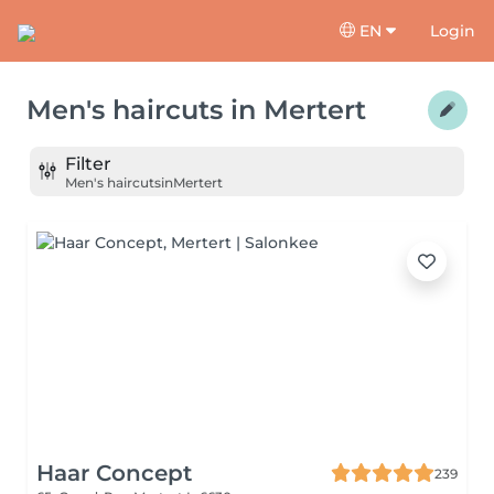
EN
Login
Men's haircuts
in
Mertert
Filter
Men's haircuts
in
Mertert
Haar Concept
239