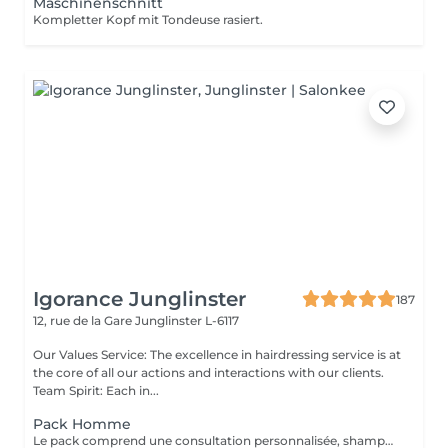
Maschinenschnitt
Kompletter Kopf mit Tondeuse rasiert.
Igorance Junglinster
187
12, rue de la Gare
Junglinster L-6117
Our Values Service: The excellence in hairdressing service is at
the core of all our actions and interactions with our clients.
Team Spirit: Each in...
Pack Homme
Le pack comprend une consultation personnalisée, shampooing et conditionneur spécifiques REDKEN, la coupe IGORANCE (finitions sur cheveux secs ) et les produits de styling REDKEN * Tarifs à titre indicatifs à confirmer après la consultation personnalisée établit auprès de votre coiffeur/stylist/spécialiste * La direction se réserve le droit d’apporter des modifications pour le bon fonctionnement du salon