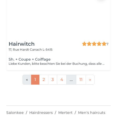
Hairwitch
7
17, Rue Hardt
Canach L-5415
Sh. + Coupe + Coiffage
Liebe Kunden, bitte beachten Sie bei der Buchung, dass alle Haarschnitte die in Richtung Barberschnitt gehen mit 50 euro verbucht werden(wegen Zeitaufwand) Wir bitten um Verständnis!!!
«
1
2
3
4
...
11
»
Salonkee
Hairdressers
Mertert
Men's haircuts