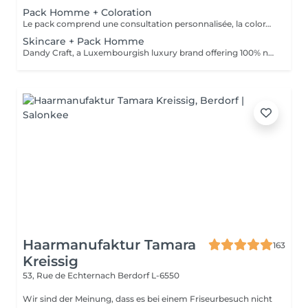
Pack Homme + Coloration
Le pack comprend une consultation personnalisée, la coloration avec les produits LOREAL PROFESSIONNEL , shampooing et conditionneur spécifiques REDKEN , la coupe IGORANCE ( finitions sur cheveux secs) , les produits de styling REDKEN * Tarifs à titre indicatifs à confirmer après la consultation personnalisée établit auprès de votre coiffeur/stylist/spécialiste * La direction se réserve le droit d’apporter des modifications pour le bon fonctionnement du salon
Skincare + Pack Homme
Dandy Craft, a Luxembourgish luxury brand offering 100% natural facial care products. Facial care set: Cleanser infused with aloe vera juice and ginseng Exfoliant enriched with vitamin C Moisturizing cream with shea butter + Pack Homme
Haarmanufaktur Tamara
163
Kreissig
53, Rue de Echternach
Berdorf L-6550
Wir sind der Meinung, dass es bei einem Friseurbesuch nicht