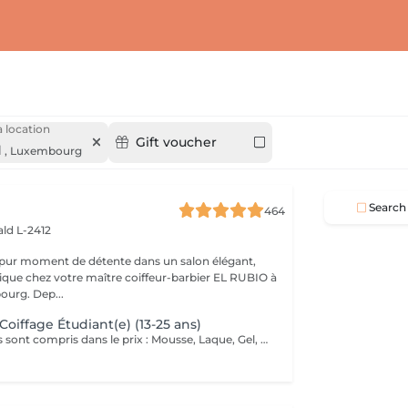
 location
Gift voucher
d
,
Luxembourg
Search
464
ld L-2412
 pur moment de détente dans un salon élégant,
que chez votre maître coiffeur-barbier EL RUBIO à
urg. Dep...
Coiffage Étudiant(e) (13-25 ans)
Tous ces produits sont compris dans le prix : Mousse, Laque, Gel, Soin démêlant, Shampoing spécifique. Tous les produits que nous utilisons sont des produits de qualité professionnelle.