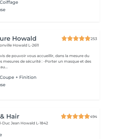
 Coiffage
use
fure Howald
253
onville
Howald L-2611
s de pouvoir vous accueillir, dans la mesure du
es mesures de sécurité : -Porter un masque et des
au...
Coupe + Finition
use
 & Hair
494
d-Duc Jean
Howald L-1842
e