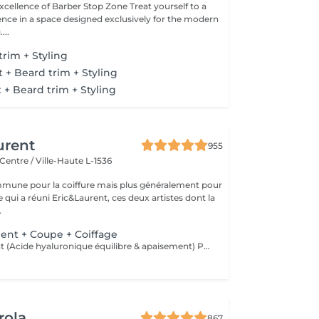
ce of Barber Stop Zone Treat yourself to a
ce in a space designed exclusively for the modern
...
trim + Styling
t + Beard trim + Styling
t + Beard trim + Styling
urent
955
Centre / Ville-Haute L-1536
mune pour la coiffure mais plus généralement pour
ce qui a réuni Eric&Laurent, ces deux artistes dont la
.
ent + Coupe + Coiffage
SCALP Treatment (Acide hyaluronique équilibre & apaisement) Pour rééquilibrer et purifier le cuir chevelu. Idéal en cas de démangeaisons, pellicules, sécheresse ou excès de sébum. -Apaise le cuir chevelu -Purifie en douceur -Rééquilibre la barrière protectrice naturelle -Favorise un environnement sain pour la pousse
rola
867