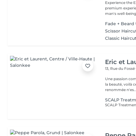
Experience the Excellen
premium experien
man's well-being.
Fade + Beard 
Scissor Haircu
Classic Haircu
Eric et La
13, Rue du Fossé
Une passion com
la beauté, voilà 
renommée n'es..
SCALP Treatm
Peppe Pa