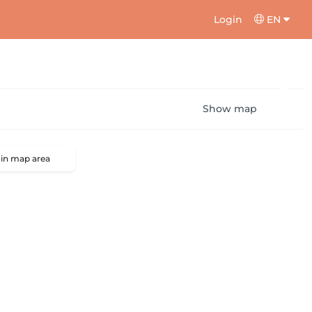
Login
EN
Show map
 in map area