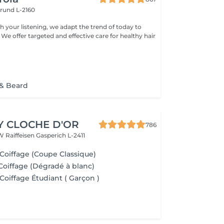
rund L-2160
h your listening, we adapt the trend of today to
 We offer targeted and effective care for healthy hair
& Beard
Y CLOCHE D'OR
786
W Raiffeisen
Gasperich L-2411
 Coiffage (Coupe Classique)
Coiffage (Dégradé à blanc)
Coiffage Étudiant ( Garçon )