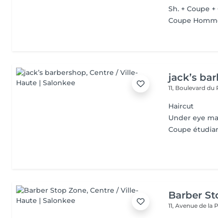
Sh. + Coupe +
Coupe Homm
jack’s ba
11, Boulevard du
Haircut
Under eye m
Coupe étudian
Barber S
11, Avenue de la