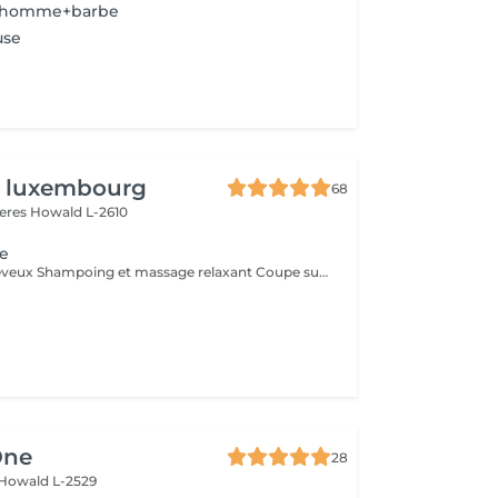
e homme+barbe
use
n luxembourg
68
yeres
Howald L-2610
e
Consultation cheveux Shampoing et massage relaxant Coupe sur cheveux mouillés Séchage et coiffage Conseils produits
One
28
Howald L-2529