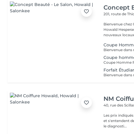
Concept B
201, route de Thi
Bienvenue chez Concept Beauté L'
Howald Hesperang
nouveaux locaux 
Coupe Homme
Coupe homm
Forfait Étudia
NM Coiff
40, rue des Scill
Les prix indiqué
et s'entendent de
le diagnosti...