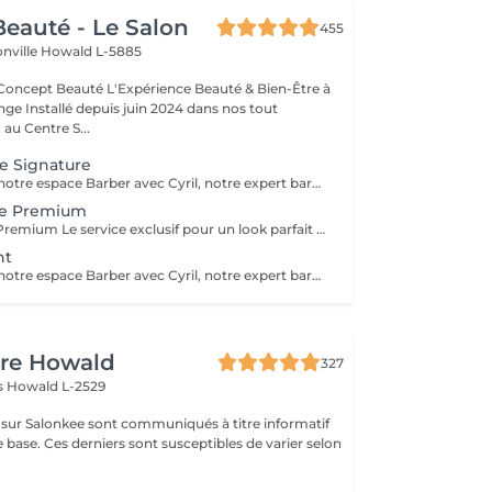
eauté - Le Salon
455
onville
Howald L-5885
Expérience Beauté & Bien-Être à
e Installé depuis juin 2024 dans nos tout
au Centre S...
 Signature
Bienvenue dans notre espace Barber avec Cyril, notre expert barbier. Nous accueillons notre clientèle masculine dans un espace Barber élégant et moderne, où Cyril, notre barbier, met son expertise au service de votre style. Que ce soit pour une coupe de cheveux impeccable ou un soin de barbe sur mesure, chaque prestation est réalisée avec précision et savoir-faire, dans une ambiance conviviale et raffinée. Coupe homme classique Une coupe réalisée aux ciseaux et à la tondeuse, adaptée à votre morphologie et à votre style. Cyril prendra le temps d'analyser votre implantation capillaire et votre type de cheveux pour un résultat structuré et naturel. La prestation inclut un shampooing et un coiffage soigné.
e Premium
Coupe Homme Premium Le service exclusif pour un look parfait Notre Coupe Homme Premium est une prestation haut de gamme, pensée pour les hommes qui souhaitent une coupe soignée, parfaitement adaptée à leur style et à leur morphologie. Ce que comprend la Coupe Homme Premium : Diagnostic personnalisé : Cyril analyse votre type de cheveux, votre implantation capillaire et la forme de votre visage pour vous proposer une coupe sur mesure. Shampooing relaxant : Un soin lavant adapté à votre cuir chevelu et à votre type de cheveux, pour une sensation de fraîcheur et de bien-être. Coupe aux ciseaux & tondeuse : Une coupe réalisée avec précision et technique, pour un rendu naturel, structuré et facile à coiffer au quotidien. Coiffage & conseils : Mise en forme avec des produits adaptés (cire, pommade, poudre coiffante) et conseils personnalisés pour entretenir votre coupe à la maison. Finition soignée : Travail des contours, des pattes et de la nuque pour une allure nette et impeccable. Idéale pour ceux qui recherchent une coupe élégante, moderne et facile à entretenir. Nous accueillons notre clientèle masculine dans un espace Barber élégant et moderne, où Cyril, notre barbier, met son expertise au service de votre style. Chaque prestation est réalisée avec précision et savoir-faire, dans une ambiance conviviale et raffinée. Prenez rendez-vous et profitez d'un moment privilégié dans notre espace Barber.
nt
Bienvenue dans notre espace Barber avec Cyril, notre expert barbier Nous accueillons notre clientèle masculine dans un espace Barber élégant et moderne, où Cyril, notre barbier, met son expertise au service de votre style. Que ce soit pour une coupe de cheveux impeccable ou un soin de barbe sur mesure, chaque prestation est réalisée avec précision et savoir-faire, dans une ambiance conviviale et raffinée. Forfait étudiant Une coupe tendance et personnalisée à tarif réduit pour les étudiants, avec un shampooing et un coiffage compris. Cyril vous conseille sur les coupes les plus adaptées à votre style et votre personnalité.
ure Howald
327
as
Howald L-2529
s sur Salonkee sont communiqués à titre informatif
 base. Ces derniers sont susceptibles de varier selon