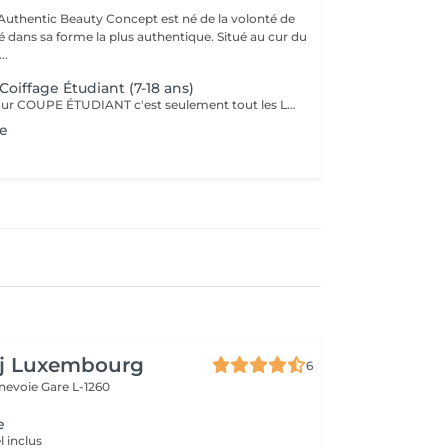
uthentic Beauty Concept est né de la volonté de
é dans sa forme la plus authentique. Situé au cur du
..
Coiffage Étudiant (7-18 ans)
Le prix affiché pour COUPE ÉTUDIANT c'est seulement tout les LUNDIS, MARDIS et MERCREDIS uniquement sur présentation de carte scolaire, pour les restantes jours vous devez réserver coupe normale.
e
aj Luxembourg
6
nnevoie
Gare L-1260
e
 inclus