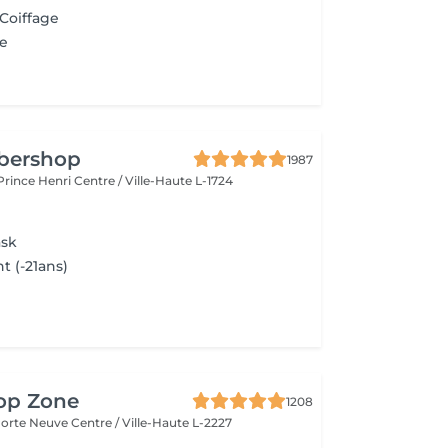
 Coiffage
e
rbershop
1987
 Prince Henri
Centre / Ville-Haute L-1724
ask
t (-21ans)
top Zone
1208
 Porte Neuve
Centre / Ville-Haute L-2227