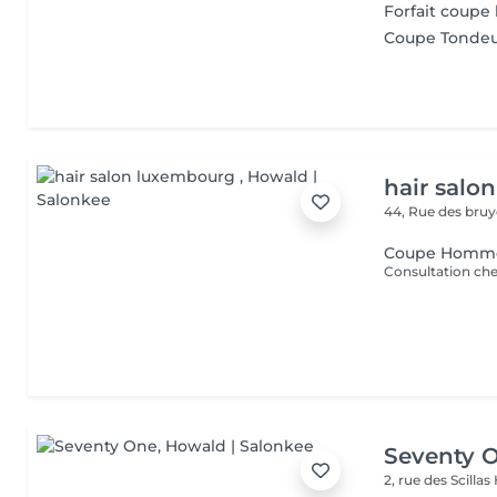
Forfait coup
Coupe Tonde
hair salo
44, Rue des bru
Coupe Homm
Seventy 
2, rue des Scillas