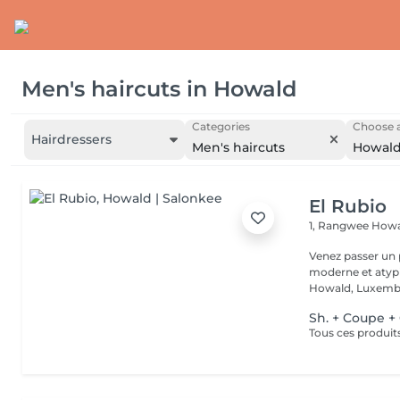
Men's haircuts
in
Howald
Categories
Choose a
Hairdressers
Men's haircuts
Howal
El Rubio
1, Rangwee
Howa
Venez passer un
moderne et atypi
Howald, Luxembo
Sh. + Coupe + 