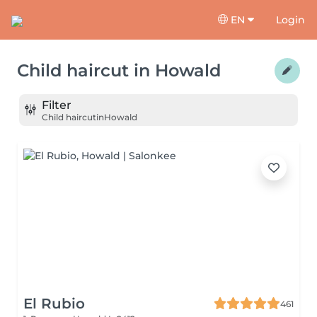
EN
Login
Child haircut
in
Howald
Filter
Child haircut
in
Howald
El Rubio
461