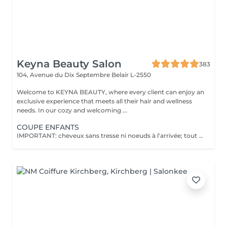
Keyna Beauty Salon
383
104, Avenue du Dix Septembre
Belair L-2550
Welcome to KEYNA BEAUTY, where every client can enjoy an
exclusive experience that meets all their hair and wellness
needs. In our cozy and welcoming ...
COUPE ENFANTS
IMPORTANT: cheveux sans tresse ni noeuds à l'arrivée; tout noeuds ou tressage entraîne l'annulation et 50% de la prestation est retenu. Veuillez noter que si un enfant arrive au salon avec des poux, nous ne pourrons pas procéder à la coupe de cheveux pour des raisons de santé et de sécurité. Dans ce cas, le rendez-vous sera tout de même facturé en raison de l'horaire réservé, afin de compenser la perte de chiffre d'affaires. Nous comprenons que cela peut être une situation difficile, et nous vous encourageons à vérifier les cheveux de votre enfant avant le rendez-vous. Merci de votre compréhension !