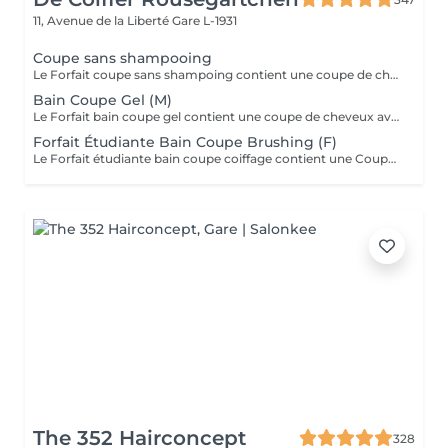
11, Avenue de la Liberté
Gare L-1931
Coupe sans shampooing
Le Forfait coupe sans shampoing contient une coupe de cheveux sans shampoing pour les étudiants. En cas de questions veuillez appeler au +352 26 35 02 89.
Bain Coupe Gel (M)
Le Forfait bain coupe gel contient une coupe de cheveux avec shampoing et l'application d'un produit de finition (Gel, Cire, Laque, etc.) pour les étudiants. En cas de questions veuillez appeler au +352 26 35 02 89.
Forfait Étudiante Bain Coupe Brushing (F)
Le Forfait étudiante bain coupe coiffage contient une Coupe et un Brushing pour les étudiantes. Dépendant de la longueur des cheveux, le prix peut varier. En cas de questions veuillez appeler au +352 26 35 02 89.
The 352 Hairconcept
328