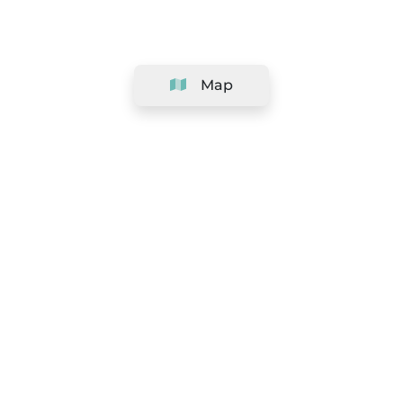
Map
Company
Support
Team
&
Careers
Information for salons
Legal
Exercise withdrawal right