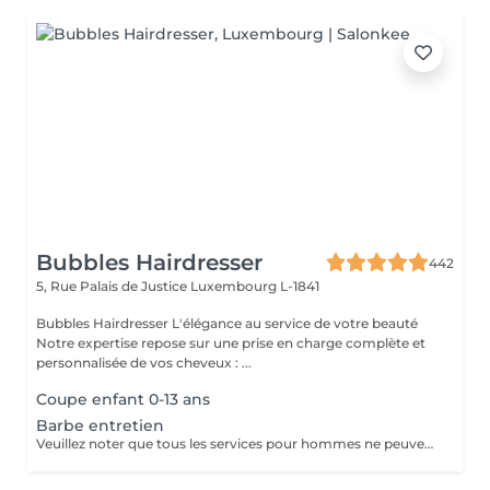
Bubbles Hairdresser
442
5, Rue Palais de Justice
Luxembourg L-1841
Bubbles Hairdresser L'élégance au service de votre beauté
Notre expertise repose sur une prise en charge complète et
personnalisée de vos cheveux : ...
Coupe enfant 0-13 ans
Barbe entretien
Veuillez noter que tous les services pour hommes ne peuvent PAS être réservés en ligne. Merci d'appeler ou de passer pour réserver ces derniers. Quiconque ne respecte pas cela et réserve un service pour femme à la place ou utilise le compte d'une femme pour bloquer du temps pour le service d'un homme sera bloqué de toutes les réservations futures.