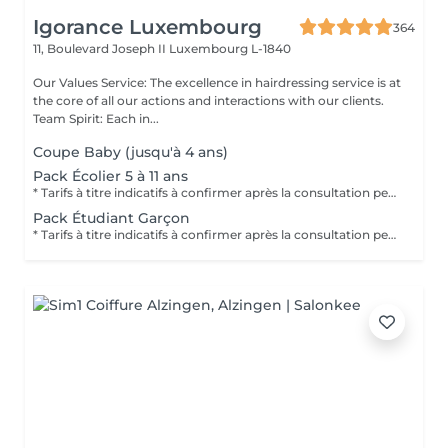
Igorance Luxembourg
364
11, Boulevard Joseph II
Luxembourg L-1840
Our Values Service: The excellence in hairdressing service is at
the core of all our actions and interactions with our clients.
Team Spirit: Each in...
Coupe Baby (jusqu'à 4 ans)
Pack Écolier 5 à 11 ans
* Tarifs à titre indicatifs à confirmer après la consultation personnalisée établit auprès de votre coiffeur/stylist/spécialiste * La direction se réserve le droit dapporter des modifications pour le bon fonctionnement du salon
Pack Étudiant Garçon
* Tarifs à titre indicatifs à confirmer après la consultation personnalisée établit auprès de votre coiffeur/stylist/spécialiste * La direction se réserve le droit dapporter des modifications pour le bon fonctionnement du salon