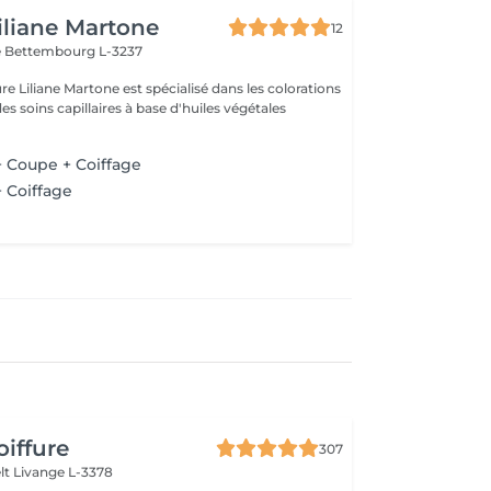
Liliane Martone
12
e
Bettembourg L-3237
ure Liliane Martone est spécialisé dans les colorations
es soins capillaires à base d'huiles végétales
 Coupe + Coiffage
 Coiffage
oiffure
307
lt
Livange L-3378