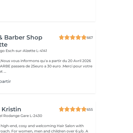
& Barber Shop
667
tte
Hugo
Esch-sur-Alzette L-4141
ous vous informons qu'a a partir du 20 Avril 2026
ARBE passera de 25euro a 30 euro .Merci pour votre
 ...
artir
 Kristin
655
hel Rodange
Gare L-2430
 high-end, cosy and welcoming Hair Salon with
roach. For women, men and children over 6 y/o. A