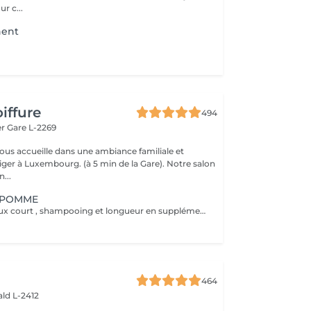
ur c...
nent
iffure
494
er
Gare L-2269
vous accueille dans une ambiance familiale et
r à Luxembourg. (à 5 min de la Gare). Notre salon
...
A POMME
* tarifs sur cheveux court , shampooing et longueur en supplément
464
ld L-2412