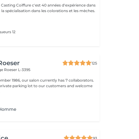
e Casting Coiffure c'est 40 années d'expérience dans
; la spécialisation dans les colorations et les mèches.
ueurs 12
 Roeser
125
nge
Roeser L-3395
mber 1986, our salon currently has 7 collaborators.
 private parking lot to our customers and welcome
.
 Homme
ice
93