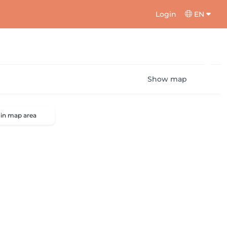
Login
EN
Show map
 in map area