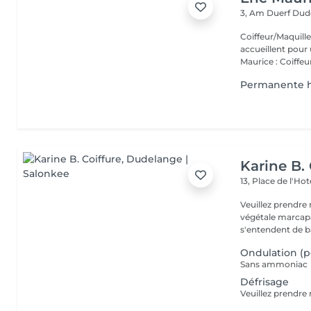
3, Am Duerf
Dud
Coiffeur/Maquilleur studio Eric Mauri
accueillent pour 
Maurice : Coiffeur
Permanente
Karine B. 
13, Place de l'Hot
Veuillez prendre 
végétale marcapar sont communiqués à titre inform
s'entendent de ba
Ondulation (
Sans ammoniac
Défrisage