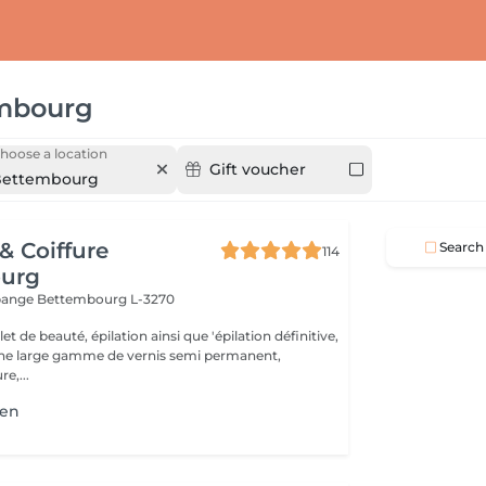
mbourg
hoose a location
Gift voucher
ettembourg
 & Coiffure
Search
114
urg
ppange
Bettembourg L-3270
t de beauté, épilation ainsi que 'épilation définitive,
une large gamme de vernis semi permanent,
e,...
ien