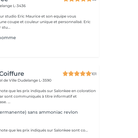
elange L-3436
ce et son equipe vous
une coupe et couleur unique et personnalisé. Eric
 stu...
 homme
Coiffure
101
el de Ville
Dudelange L-3590
note que les prix indiqués sur Salonkee en coloration
atif et
se. ...
permanente) sans ammoniac revlon
Veuillez prendre note que les prix indiqués sur Salonkee sont communiqués à titre informatif et s'entendent de base. Ces derniers sont susceptibles de varier selon le diagnostic réalisé à votre arrivée au salon et l'expertise du professionnel à qui vous confiez votre beauté. Dans tous les cas, un devis précis vous sera proposé et toutes réalisations de prestations seront effectuées avec votre accord. Un grand merci d'avance pour votre compréhension. Au plaisir de vous recevoir très vite.