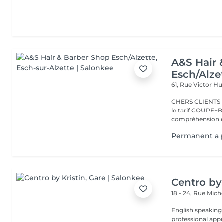
A&S Hair 
Esch/Alze
61, Rue Victor 
CHERS CLIENTS ,N
le tarif COUPE+B
compréhension et
Permanent a p
Centro by
18 - 24, Rue Mic
English speaking
professional app