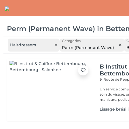
Perm (Permanent Wave)
in
Bette
Categories
C
Hairdressers
Perm (Permanent Wave)
B
B Institut
Bettembo
9, Route de Pe
Un service comple
soin du visage, 
manicure, pedicur
Lissage brésil