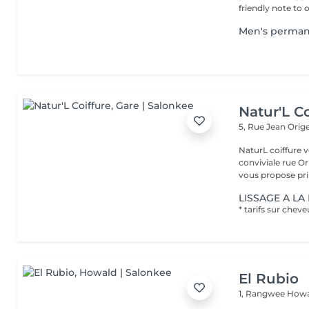
friendly note to o
Men's perma
Natur'L Co
5, Rue Jean Orig
NaturL coiffure 
conviviale rue Orige
vous propose prin
LISSAGE A L
El Rubio
1, Rangwee
Howa