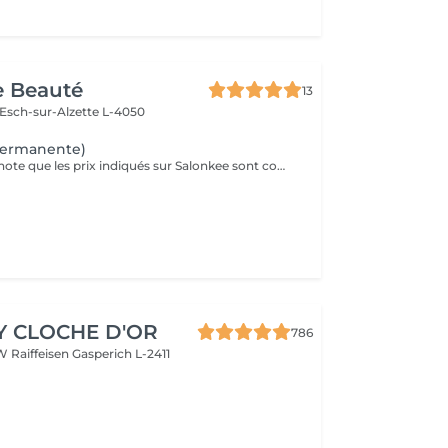
e Beauté
13
Esch-sur-Alzette L-4050
permanente)
Veuillez prendre note que les prix indiqués sur Salonkee sont communiqués à titre informatif et s'entendent de base. Ces derniers sont susceptibles de varier selon le diagnostic réalisé à votre arrivée au salon et l'expertise du professionnel à qui vous confiez votre beauté. Dans tous les cas, un devis précis vous sera proposé et toutes réalisations de prestations seront effectuées avec votre accord. Un grand merci d'avance pour votre compréhension. Au plaisir de vous recevoir très vite.
Y CLOCHE D'OR
786
W Raiffeisen
Gasperich L-2411