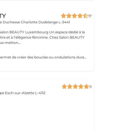
TY
17
de Duchesse Charlotte
Dudelange L-3441
EAUTY Luxembourg Un espace dédié à la
être et à l'élégance féminine. Chez Salon BEAUTY
s metton...
La permanente permet de créer des boucles ou ondulations durables tout en apportant du volume et du mouvement aux cheveux. Après un diagnostic personnalisé, la technique est adaptée à votre type de cheveux et au résultat souhaité. Le résultat dure généralement 2 à 3 mois selon la nature du cheveu et l'entretien. Disponible pour cheveux courts, mi-longs et longs. Supplément possible pour cheveux très longs ou très épais. Veuillez prendre note que les prix indiqués sur Salonkee sont communiqués à titre informatif et s'entendent de base. Ces derniers sont susceptibles de varier selon le diagnostic réalisé à votre arrivée au salon et l'expertise du professionnel à qui vous confiez votre beauté. Dans tous les cas, un devis précis vous sera proposé et toutes réalisations de prestations seront effectuées avec votre accord. Un grand merci d'avance pour votre compréhension. Au plaisir de vous recevoir très vite.
11
ope
Esch-sur-Alzette L-4112