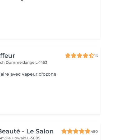
ffeur
16
ach
Dommeldange L-1453
laire avec vapeur d'ozone
eauté - Le Salon
450
onville
Howald L-5885