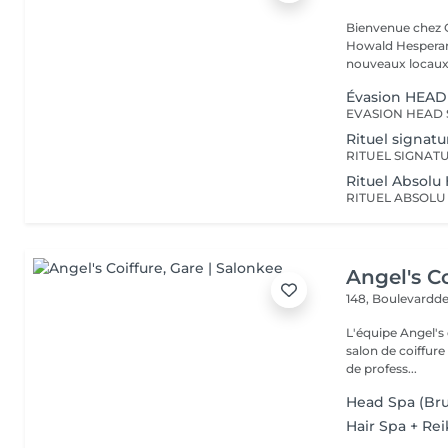
Bienvenue chez Concept Beauté L'
Howald Hesperang
nouveaux locaux 
Évasion HEAD
Rituel signat
Rituel Absol
Angel's Co
148, Boulevardde
L'équipe Angel's c
salon de coiffure si
de profess...
Head Spa (Bru
Hair Spa + Rei