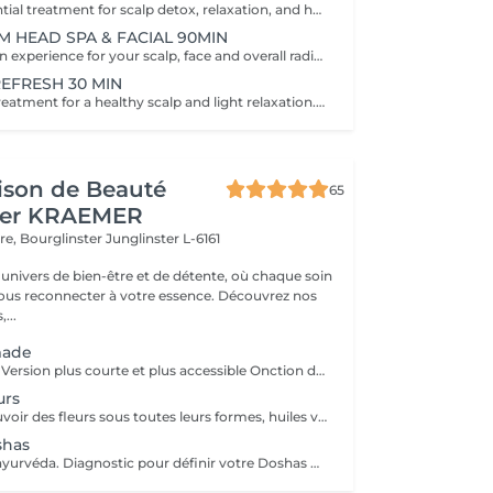
The perfect essential treatment for scalp detox, relaxation, and hair vitality. Scalp Analysis (Becon Pro Camera) Microbubble Scalp Cleansing Rootonix Scalp Treatment Aromatherapy Ritual Scalp Massage Blow Dry Optional Add-Ons Available Enhance your Head Spa experience with our optional add-on treatments: Scalp Ampoule Booster €15 Neck & Shoulder Massage (15 min) €20 Steam Therapy €15 Hair Styling Straight or Wavy Finish €20 Hand Massage (15 min) €20 These add-on services can be combined with any Head Spa treatment for an even more personalized and relaxing experience.
M HEAD SPA & FACIAL 90MIN
A full rejuvenation experience for your scalp, face and overall radiance. Scalp Analysis (Becon Pro Camera) Microbubble Scalp Cleansing Rootonix Scalp & Hair Treatment Steam & Mist Infusion Scalp Massage Customized Facial Blow Dry INCLUDES FACIAL
REFRESH 30 MIN
A quick refresh treatment for a healthy scalp and light relaxation. -Scalp Analysis (Becon Pro Camera) -Microbubble Scalp Cleansing -Scalp Massage -Blow Dry
ison de Beauté
65
her KRAEMER
ère, Bourglinster
Junglinster L-6161
univers de bien-être et de détente, où chaque soin
ous reconnecter à votre essence. Découvrez nos
,...
made
Rituel Saisonnier Version plus courte et plus accessible Onction d'huile d'aloès-vera-argan-dattier, gommage aux pépins de fraise et poudre d'ananas, cataplasme au rhassoul, bain de vapeur citron vert-menthe, shampooing citron vert-lavande-ylang-ylang, masque Néroli-ciste ladanifère-menthe avec massage de la tête, cascade, pulvérisation faciale hydrolat de fleur d'oranger
urs
Découvrez le pouvoir des fleurs sous toutes leurs formes, huiles végétales, essentielles, infusions etc Un moment de poésie, qui vous laissera sans voix.. Véritable moment de relaxation complète. Sauna infrarouge, Massage shiatsu, bol d'air jacquier, douche. Onction d'huiles précieuses, hammam crânien, facial et respiratoire, bains rythmés avec méditation guidée, exercices de sophrologie, shampooing, pose de masque et massage crânien, rituel de la cascade, rinçage à l'infusion de plantes et pulvérisation faciale aux hydrolats qui clôturent le soin. Ne comprend pas le séchage des cheveux.
shas
Rituel basé sur l'ayurvéda. Diagnostic pour définir votre Doshas dominant afin de le rééquilibrer En plus des rituels complets -Diagnostic -Application d'huiles chaudes -Application cataplasmes ayurvédiques (cuir chevelu & cheveux)