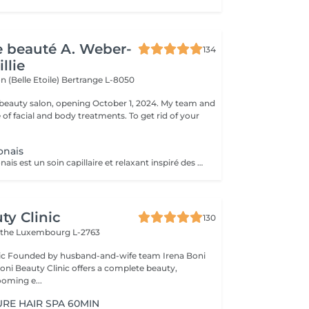
de beauté A. Weber-
134
llie
n (Belle Etoile)
Bertrange L-8050
eauty salon, opening October 1, 2024. My team and
ge of facial and body treatments. To get rid of your
onais
Le Head Spa japonais est un soin capillaire et relaxant inspiré des rituels de bien-être japonais. Alliant techniques de massage du cuir chevelu, soins purifiants et hydratants, il cible à la fois la santé des cheveux et l'apaisement de l'esprit. Grâce à des mouvements précis et à des produits naturels, ce rituel libère les tensions, améliore la circulation sanguine et stimule la croissance capillaire. Idéal pour ceux qui recherchent un moment de détente profonde et des cheveux revitalisés, le Head Spa japonais apporte fraîcheur, équilibre et éclat des racines aux pointes.
ty Clinic
130
ithe
Luxembourg L-2763
na Boni
Boni Beauty Clinic offers a complete beauty,
ooming e...
URE HAIR SPA 60MIN