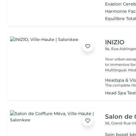
Evasion Cereb
Harmonie Fac
Equilibre Tota
INIZIO
9a, Rue Aldring
Your urban esca
to immersive Swi
Multilingual. Mod
Headspa & Vis
Head Spa Tes
Salon de 
56, Grand-Rue
Vi
Soin boost ké