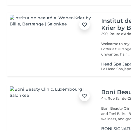
Institut 
Krier by Bi
290, Route d'Arlo
Welcome to my b
I offer a full ran
unwanted hair ...
Head Spa Jap
Boni Beau
44, Rue Sainte-Z
Boni Beauty Clinic Founded by husband-and-wife team Ire
and Toni Blliku, 
wellness, and gr
BONI SIGNAT