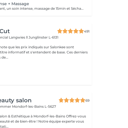
ense + Massage
Shampoing Traitant, un soin intense, massage de 15min et Séchage
 Cut
491
cial Langwies ll
Junglinster L-6131
note que les prix indiqués sur Salonkee sont
tre informatif et s'entendent de base. Ces derniers
 de...
auty salon
69
Hemmer
Mondorf-les-Bains L-5627
& Esthétique à Mondorf-les-Bains Offrez-vous
uté et de bien-être ! Notre équipe experte vous
ati...