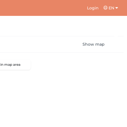
Login
EN
Show map
 in map area