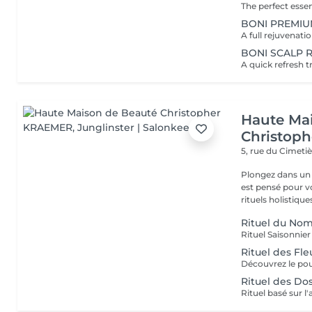
BONI PREMIU
BONI SCALP 
Haute Ma
Christop
5, rue du Cimeti
Plongez dans un 
est pensé pour v
rituels holistiques
Rituel du No
Rituel des Fle
Rituel des Do