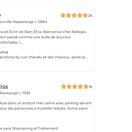
O
26
ionville
Hesperange L-5884
 de Bien-Être. Bienvenue chez Bellagio,
alon pensé comme une bulle de douceur
fortable. I...
emme
Soin et massage profond du cuir chevelu et des cheveux, après le soins un brushing ou séchage naturelle .
iss
18
n
Reckange L-7595
 situé dans un endroit très calme avec parking devant
pour des personnes à mobilité réduite. Notre salon
te sans Shampoing et Traitement!