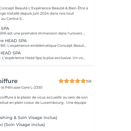
Expérience Beauté & Bien-Être à
e Installé depuis juin 2024 dans nos tout
au Centre S...
 SPA
EVASION HEAD SPA est une première immersion dans l'univers du Head Spa. Ce rituel découverte vous invite à relâcher les tensions accumulées grâce à un massage du cuir chevelu associé à une expérience sensorielle autour de l'eau et à un soin adapté. Idéal pour découvrir les bienfaits du Head Spa et s'offrir un véritable moment de détente. Coiffage ou brushing inclus. DECOUVREZ NOTRE UNIVERS HEAD SPA, une expérience unique alliant relaxation profonde, soin du cuir chevelu et beauté du cheveu. Inspirés des rituels de bien-être japonais, nos soins Head Spa sont conçus pour procurer un véritable moment de déconnexion tout en prenant soin de vos cheveux et de votre cuir chevelu. Chaque rituel associe des techniques de massage relaxantes, un travail autour de l'eau, des soins professionnels adaptés et se termine par un coiffage ou un brushing afin que vous repartiez détendue et sublimée. Accordez-vous une parenthèse hors du temps et choisissez le rituel qui correspond à vos envies.
ure HEAD SPA
RITUEL SIGNATURE: L'expérience emblématique Concept Beauté. Un rituel complet alliant bien-être, soin du cuir chevelu, beauté du cheveu et coiffage personnalisé. DECOUVREZ NOTRE UNIVERS HEAD SPA, une expérience unique alliant relaxation profonde, soin du cuir chevelu et beauté du cheveu. Inspirés des rituels de bien-être japonais, nos soins Head Spa sont conçus pour procurer un véritable moment de déconnexion tout en prenant soin de vos cheveux et de votre cuir chevelu. Chaque rituel associe des techniques de massage relaxantes, un travail autour de l'eau, des soins professionnels adaptés et se termine par un coiffage ou un brushing afin que vous repartiez détendue et sublimée. Accordez-vous une parenthèse hors du temps et choisissez le rituel qui correspond à vos envies.
u HEAD SPA
RITUEL ABSOLU : L'expérience Head Spa la plus exclusive. Un voyage sensoriel profond associant relaxation intense, soins experts et mise en beauté complète des cheveux. DECOUVREZ NOTRE UNIVERS HEAD SPA, une expérience unique alliant relaxation profonde, soin du cuir chevelu et beauté du cheveu. Inspirés des rituels de bien-être japonais, nos soins Head Spa sont conçus pour procurer un véritable moment de déconnexion tout en prenant soin de vos cheveux et de votre cuir chevelu. Chaque rituel associe des techniques de massage relaxantes, un travail autour de l'eau, des soins professionnels adaptés et se termine par un coiffage ou un brushing afin que vous repartiez détendue et sublimée. Accordez-vous une parenthèse hors du temps et choisissez le rituel qui correspond à vos envies.
iffure
158
 la Pétrusse
Gare L-2330
oiffure à le plaisir de vous accueillir au sein de son
tué en plein coeur de Luxembourg . Une équipe
shing & Soin Visage inclus)
ki (Soin Visage inclus)