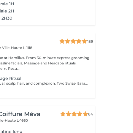
rale 1H
iale 2H
l 2H30
189
en
Ville-Haute L-1118
pe at Hamilius. From 30-minute express grooming
ssline facials, Massage and Headspa rituals.
ern. Resu...
age Ritual
The complete ritual: scalp, hair, and complexion. Two Swiss-Italian signatures, one private room. Two hours of complete wellness, weaving together our two signature rituals in the same private treatment room. The session opens with the full 90-minute headspa personalised scalp diagnosis, four-step protocol with Hylis, the Italian professional haircare brand crafted in Treviso followed by a tailored facial with Swissline, the Swiss skincare house founded in 1989 and celebrated worldwide for its collagen-based, skin-longevity formulas, available exclusively at Inizio in Luxembourg. Two scientific traditions, two exclusive collaborations, one continuous moment of restoration. Closed with a refined blow-dry and brushing. Our most complete wellness experience, for those who want to step out of the day entirely. Included: full Hylis headspa ritual, personalised Swissline facial, blow-dry and brushing.
t
Coiffure Méva
84
lle-Haute L-1660
ratine long