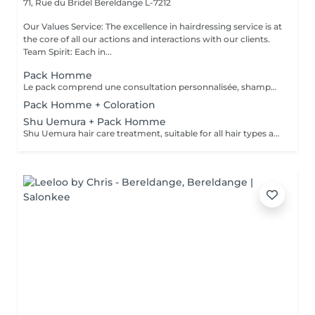
71, Rue du Bridel
Bereldange L-7212
Our Values Service: The excellence in hairdressing service is at
the core of all our actions and interactions with our clients.
Team Spirit: Each in...
Pack Homme
Le pack comprend une consultation personnalisée, shampooing et conditionneur spécifiques REDKEN, la coupe IGORANCE (finitions sur cheveux secs ) et les produits de styling REDKEN * Tarifs à titre indicatifs à confirmer après la consultation personnalisée établit auprès de votre coiffeur/stylist/spécialiste * La direction se réserve le droit d’apporter des modifications pour le bon fonctionnement du salon
Pack Homme + Coloration
Shu Uemura + Pack Homme
Shu Uemura hair care treatment, suitable for all hair types and scalp + Styling Homme Prices are indicative and subject to confirmation after a personalized consultation with your hairdresser/stylist/specialist. Management reserves the right to make modifications for the smooth operation of the salon.