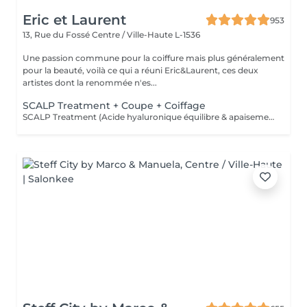
Eric et Laurent
953
13, Rue du Fossé
Centre / Ville-Haute L-1536
Une passion commune pour la coiffure mais plus généralement
pour la beauté, voilà ce qui a réuni Eric&Laurent, ces deux
artistes dont la renommée n'es...
SCALP Treatment + Coupe + Coiffage
SCALP Treatment (Acide hyaluronique équilibre & apaisement) Pour rééquilibrer et purifier le cuir chevelu. Idéal en cas de démangeaisons, pellicules, sécheresse ou excès de sébum. -Apaise le cuir chevelu -Purifie en douceur -Rééquilibre la barrière protectrice naturelle -Favorise un environnement sain pour la pousse