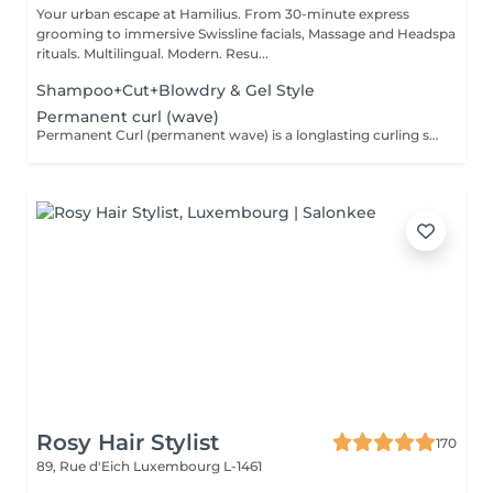
Your urban escape at Hamilius. From 30-minute express
grooming to immersive Swissline facials, Massage and Headspa
rituals. Multilingual. Modern. Resu...
Shampoo+Cut+Blowdry & Gel Style
Permanent curl (wave)
Permanent Curl (permanent wave) is a longlasting curling service that gives your hair natural curls or waves without daily styling. Using a gentle chemical technique, rollers and professional products, this treatment adds volume, movement and structure to straight or fine hair. Ideal for lowmaintenance curls, it is always combined with a custom cut and finishing to enhance the shape and style of your new curls.
Rosy Hair Stylist
170
89, Rue d'Eich
Luxembourg L-1461