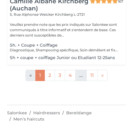
Camille Albane Kirchberg
167
(Auchan)
5, Rue Alphonse Weicker
Kirchberg L-2721
Veuillez prendre note que les prix indiqués sur Salonkee sont
communiqués à titre informatif et s'entendent de base. Ces
derniers sont susceptibles de...
Sh. + Coupe + Coiffage
Diagnostique, Shampooing spécifique, Soin démêlant et fixation inclus. Veuillez prendre note que les prix indiqués sur Salonkee sont communiqués à titre informatif et s'entendent de base. Ces derniers sont susceptibles de varier selon le diagnostic réalisé à votre arrivée au salon et l'expertise du professionnel à qui vous confiez votre beauté. Dans tous les cas, un devis précis vous sera proposé et toutes réalisations de prestations seront effectuées avec votre accord.
Sh + coupe + coiffage Junior ou Etudiant 12-25ans
«
1
2
3
4
...
11
»
Salonkee
Hairdressers
Bereldange
Men's haircuts