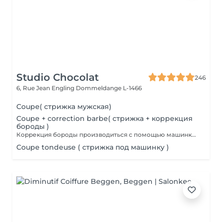
Studio Chocolat
246
6, Rue Jean Engling
Dommeldange L-1466
Coupe( стрижка мужская)
Coupe + correction barbe( стрижка + коррекция
бороды )
Коррекция бороды производиться с помощью машинки для стрижки волос.
Coupe tondeuse ( стрижка под машинку )