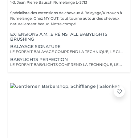
1-3, Jean Pierre Bausch
Rumelange L-3713
Spécialiste des extensions de cheveux & Balayage/Airtouch à
Rumelange. Chez MY CUT, tout tourne autour des cheveux
naturellement beaux. Notre compé...
EXTENSIONS A.M.I.E RÉINSTALL BABYLIGHTS
BRUSHING
BALAYAGE SIGNATURE
LE FORFAIT BALAYAGE COMPREND LA TECHNIQUE, LE GLOSS, OLAPLEX , UN SOIN, LES PRODUITS DE STYLING AINSI QU'UN BRUSHING/WAVY. LA COUPE N'EST PAS INCLUSE
BABYLIGHTS PERFECTION
LE FORFAIT BABYLIGHTS COMPREND LA TECHNIQUE, LE GLOSS, OLAPLEX , UN SOIN, LES PRODUITS DE STYLING AINSI QU'UN BRUSHING/WAVY. LA COUPE N'EST PAS INCLUSE