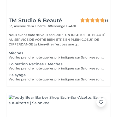
TM Studio & Beauté
56
53, Avenue de la Liberté
Differdange L-4601
Nous avons hâte de vous accueillir ! UN INSTITUT DE BEAUTÉ
AU SERVICE DE VOTRE BIEN-ÊTRE EN PLEIN COEUR DE
DIFFERDANGE Le bien-être n'est pas une q...
Mèches
Veuillez prendre note que les prix indiqués sur Salonkee sont communiqués à titre informatif et s'entendent de base. Ces derniers sont susceptibles de varier selon le diagnostic réalisé à votre arrivée au salon et l'expertise du professionnel à qui vous confiez votre beauté. Dans tous les cas, un devis précis vous sera proposé et toutes réalisations de prestations seront effectuées avec votre accord. Un grand merci d'avance pour votre compréhension. Au plaisir de vous recevoir très vite.
Coloration Racines + Mèches
Veuillez prendre note que les prix indiqués sur Salonkee sont communiqués à titre informatif et s'entendent de base. Ces derniers sont susceptibles de varier selon le diagnostic réalisé à votre arrivée au salon et l'expertise du professionnel à qui vous confiez votre beauté. Dans tous les cas, un devis précis vous sera proposé et toutes réalisations de prestations seront effectuées avec votre accord. Un grand merci d'avance pour votre compréhension. Au plaisir de vous recevoir très vite.
Balayage
Veuillez prendre note que les prix indiqués sur Salonkee sont communiqués à titre informatif et s'entendent de base. Ces derniers sont susceptibles de varier selon le diagnostic réalisé à votre arrivée au salon et l'expertise du professionnel à qui vous confiez votre beauté. Dans tous les cas, un devis précis vous sera proposé et toutes réalisations de prestations seront effectuées avec votre accord. Un grand merci d'avance pour votre compréhension. Au plaisir de vous recevoir très vite.