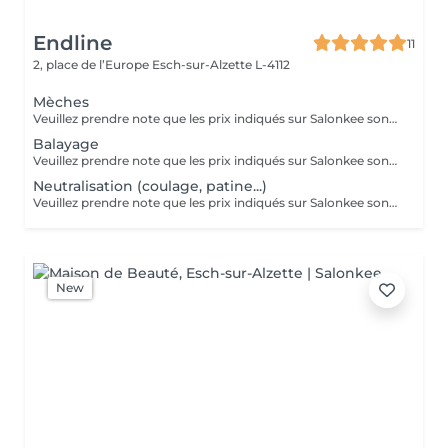
Endline
11
2, place de l’Europe
Esch-sur-Alzette L-4112
Mèches
Veuillez prendre note que les prix indiqués sur Salonkee sont communiqués à titre informatif et s'entendent de base. Ces derniers sont susceptibles de varier selon le diagnostic réalisé à votre arrivée au salon et l'expertise du professionnel à qui vous confiez votre beauté. Dans tous les cas, un devis précis vous sera proposé et toutes réalisations de prestations seront effectuées avec votre accord. Un grand merci d'avance pour votre compréhension. Au plaisir de vous recevoir très vite.
Balayage
Veuillez prendre note que les prix indiqués sur Salonkee sont communiqués à titre informatif et s'entendent de base. Ces derniers sont susceptibles de varier selon le diagnostic réalisé à votre arrivée au salon et l'expertise du professionnel à qui vous confiez votre beauté. Dans tous les cas, un devis précis vous sera proposé et toutes réalisations de prestations seront effectuées avec votre accord. Un grand merci d'avance pour votre compréhension. Au plaisir de vous recevoir très vite.
Neutralisation (coulage, patine...)
Veuillez prendre note que les prix indiqués sur Salonkee sont communiqués à titre informatif et s'entendent de base. Ces derniers sont susceptibles de varier selon le diagnostic réalisé à votre arrivée au salon et l'expertise du professionnel à qui vous confiez votre beauté. Dans tous les cas, un devis précis vous sera proposé et toutes réalisations de prestations seront effectuées avec votre accord. Un grand merci d'avance pour votre compréhension. Au plaisir de vous recevoir très vite.
New