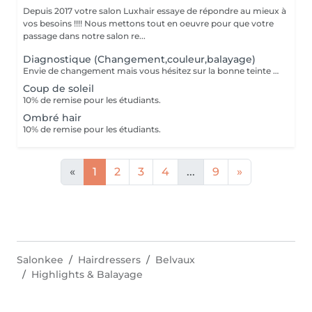
Depuis 2017 votre salon Luxhair essaye de répondre au mieux à
vos besoins !!!! Nous mettons tout en oeuvre pour que votre
passage dans notre salon re...
Diagnostique (Changement,couleur,balayage)
Envie de changement mais vous hésitez sur la bonne teinte ou la bonne technique ? Le diagnostic couleur est là pour ça Lors de ce rendez-vous, nous prenons le temps d'analyser : Votre base naturelle L'état et l'historique de vos cheveux Vos envies (luminosité, reflets, intensité, entretien, etc.) Ensemble, nous définissons la technique la plus adaptée : balayage, patine, coloration complète ou transformation plus audacieuse. Le montant du diagnostic est entièrement déduit le jour de la prestation, si vous décidez de réaliser votre changement avec nous. Parce qu'un résultat sublime commence toujours par un diagnostic sur mesure.
Coup de soleil
10% de remise pour les étudiants.
Ombré hair
10% de remise pour les étudiants.
«
1
2
3
4
...
9
»
Salonkee
Hairdressers
Belvaux
Highlights & Balayage