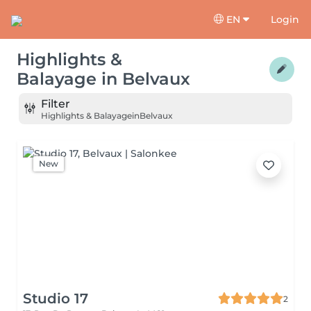
EN
Login
Highlights &
Balayage
in
Belvaux
Filter
Highlights & Balayage
in
Belvaux
New
Studio 17
2