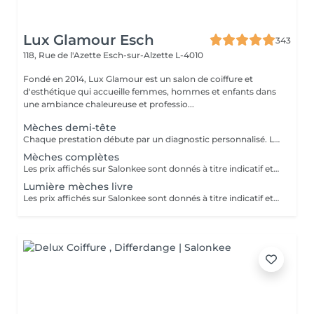
Lux Glamour Esch
343
118, Rue de l'Azette
Esch-sur-Alzette L-4010
Fondé en 2014, Lux Glamour est un salon de coiffure et
d'esthétique qui accueille femmes, hommes et enfants dans
une ambiance chaleureuse et professio...
Mèches demi-tête
Chaque prestation débute par un diagnostic personnalisé. Le tarif final est confirmé en salon selon les besoins de vos cheveux et la technique réalisée.
Mèches complètes
Les prix affichés sur Salonkee sont donnés à titre indicatif et représentent les tarifs de base. Ceux-ci peuvent varier en fonction du diagnostic effectué lors de votre arrivée au salon et de l'expertise du professionnel à qui vous confiez vos soins de beauté. Dans tout les cas, un devis détaillé vous sera proposé et toute prestation sera réalisée avec votre accord.
Lumière mèches livre
Les prix affichés sur Salonkee sont donnés à titre indicatif et représentent les tarifs de base. Ceux-ci peuvent varier en fonction du diagnostic effectué lors de votre arrivée au salon et de l'expertise du professionnel à qui vous confiez vos soins de beauté. Dans tout les cas, un devis détaillé vous sera proposé et toute prestation sera réalisée avec votre accord.