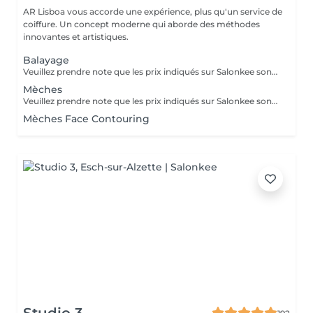
AR Lisboa vous accorde une expérience, plus qu'un service de
coiffure. Un concept moderne qui aborde des méthodes
innovantes et artistiques.
Balayage
Veuillez prendre note que les prix indiqués sur Salonkee sont communiqués à titre informatif et s'entendent de base. Ces derniers sont susceptibles de varier selon le diagnostic réalisé à votre arrivée au salon et l'expertise du professionnel à qui vous confiez votre beauté. Dans tous les cas, un devis précis vous sera proposé et toutes réalisations de prestations seront effectuées avec votre accord. Un grand merci d'avance pour votre compréhension. Au plaisir de vous recevoir très vite.
Mèches
Veuillez prendre note que les prix indiqués sur Salonkee sont communiqués à titre informatif et s'entendent de base. Ces derniers sont susceptibles de varier selon le diagnostic réalisé à votre arrivée au salon et l'expertise du professionnel à qui vous confiez votre beauté. Dans tous les cas, un devis précis vous sera proposé et toutes réalisations de prestations seront effectuées avec votre accord. Un grand merci d'avance pour votre compréhension. Au plaisir de vous recevoir très vite.
Mèches Face Contouring