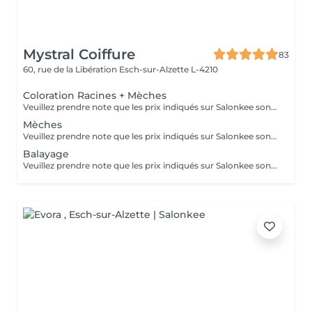
Mystral Coiffure
83
60, rue de la Libération
Esch-sur-Alzette L-4210
Coloration Racines + Mèches
Veuillez prendre note que les prix indiqués sur Salonkee sont communiqués à titre informatif et s'entendent de base. Ces derniers sont susceptibles de varier selon le diagnostic réalisé à votre arrivée au salon et l'expertise du professionnel à qui vous confiez votre beauté. Dans tous les cas, un devis précis vous sera proposé et toutes réalisations de prestations seront effectuées avec votre accord. Un grand merci d'avance pour votre compréhension. Au plaisir de vous recevoir très vite.
Mèches
Veuillez prendre note que les prix indiqués sur Salonkee sont communiqués à titre informatif et s'entendent de base. Ces derniers sont susceptibles de varier selon le diagnostic réalisé à votre arrivée au salon et l'expertise du professionnel à qui vous confiez votre beauté. Dans tous les cas, un devis précis vous sera proposé et toutes réalisations de prestations seront effectuées avec votre accord. Un grand merci d'avance pour votre compréhension. Au plaisir de vous recevoir très vite.
Balayage
Veuillez prendre note que les prix indiqués sur Salonkee sont communiqués à titre informatif et s'entendent de base. Ces derniers sont susceptibles de varier selon le diagnostic réalisé à votre arrivée au salon et l'expertise du professionnel à qui vous confiez votre beauté. Dans tous les cas, un devis précis vous sera proposé et toutes réalisations de prestations seront effectuées avec votre accord. Un grand merci d'avance pour votre compréhension. Au plaisir de vous recevoir très vite.