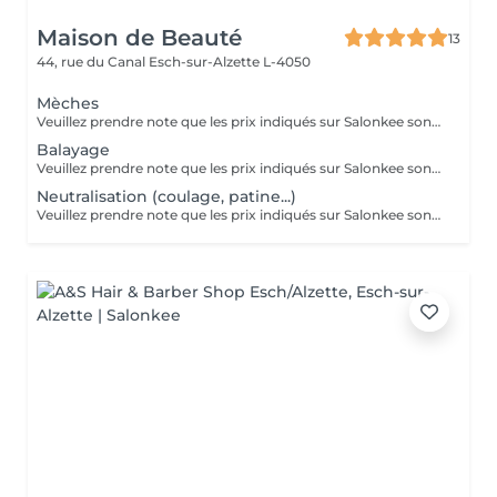
Maison de Beauté
13
44, rue du Canal
Esch-sur-Alzette L-4050
Mèches
Veuillez prendre note que les prix indiqués sur Salonkee sont communiqués à titre informatif et s'entendent de base. Ces derniers sont susceptibles de varier selon le diagnostic réalisé à votre arrivée au salon et l'expertise du professionnel à qui vous confiez votre beauté. Dans tous les cas, un devis précis vous sera proposé et toutes réalisations de prestations seront effectuées avec votre accord. Un grand merci d'avance pour votre compréhension. Au plaisir de vous recevoir très vite.
Balayage
Veuillez prendre note que les prix indiqués sur Salonkee sont communiqués à titre informatif et s'entendent de base. Ces derniers sont susceptibles de varier selon le diagnostic réalisé à votre arrivée au salon et l'expertise du professionnel à qui vous confiez votre beauté. Dans tous les cas, un devis précis vous sera proposé et toutes réalisations de prestations seront effectuées avec votre accord. Un grand merci d'avance pour votre compréhension. Au plaisir de vous recevoir très vite.
Neutralisation (coulage, patine...)
Veuillez prendre note que les prix indiqués sur Salonkee sont communiqués à titre informatif et s'entendent de base. Ces derniers sont susceptibles de varier selon le diagnostic réalisé à votre arrivée au salon et l'expertise du professionnel à qui vous confiez votre beauté. Dans tous les cas, un devis précis vous sera proposé et toutes réalisations de prestations seront effectuées avec votre accord. Un grand merci d'avance pour votre compréhension. Au plaisir de vous recevoir très vite.