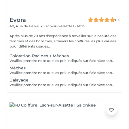
Evora
83
40, Rue de Belvaux
Esch-sur-Alzette L-4025
Après plus de 20 ans d'expérience à travailler sur la beauté des
femmes et des hommes, à travers les coiffures les plus variées
pour différents usages...
Coloration Racines + Mèches
Veuillez prendre note que les prix indiqués sur Salonkee sont communiqués à titre informatif et s'entendent de base. Ces derniers sont susceptibles de varier selon le diagnostic réalisé à votre arrivée au salon et l'expertise du professionnel à qui vous confiez votre beauté. Dans tous les cas, un devis précis vous sera proposé et toutes réalisations de prestations seront effectuées avec votre accord. Un grand merci d'avance pour votre compréhension. Au plaisir de vous recevoir très vite.
Mèches
Veuillez prendre note que les prix indiqués sur Salonkee sont communiqués à titre informatif et s'entendent de base. Ces derniers sont susceptibles de varier selon le diagnostic réalisé à votre arrivée au salon et l'expertise du professionnel à qui vous confiez votre beauté. Dans tous les cas, un devis précis vous sera proposé et toutes réalisations de prestations seront effectuées avec votre accord. Un grand merci d'avance pour votre compréhension. Au plaisir de vous recevoir très vite.
Balayage
Veuillez prendre note que les prix indiqués sur Salonkee sont communiqués à titre informatif et s'entendent de base. Ces derniers sont susceptibles de varier selon le diagnostic réalisé à votre arrivée au salon et l'expertise du professionnel à qui vous confiez votre beauté. Dans tous les cas, un devis précis vous sera proposé et toutes réalisations de prestations seront effectuées avec votre accord. Un grand merci d'avance pour votre compréhension. Au plaisir de vous recevoir très vite.