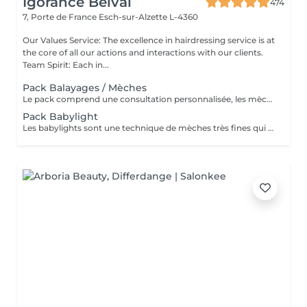
Igorance Belval
474
7, Porte de France
Esch-sur-Alzette L-4360
Our Values Service: The excellence in hairdressing service is at
the core of all our actions and interactions with our clients.
Team Spirit: Each in...
Pack Balayages / Mèches
Le pack comprend une consultation personnalisée, les mèches avec les produits LOREAL PROFESSIONNEL, shampooing et conditionneur spécifiques REDKEN, le séchage et les produits de styling REDKEN Option Coupe : la coupe IGORANCE, ( finition sur cheveux sec), le séchage et les produits de styling REDKEN. * Tarifs à titre indicatifs à confirmer après la consultation personnalisée établit auprès de votre coiffeur/stylist/spécialiste * La direction se réserve le droit d’apporter des modifications pour le bon fonctionnement du salon
Pack Babylight
Les babylights sont une technique de mèches très fines qui donne un résultat lumineux. Le pack comprend une consultation personnalisée, des babylights avec les produits LOREAL PROFESSIONNEL, shampooing et conditionneur spécifiques REDKEN, le séchage et les produits de styling REDKEN Option Coupe : la coupe IGORANCE, ( finition sur cheveux sec), le séchage et les produits de styling REDKEN. * Tarifs à titre indicatifs à confirmer après la consultation personnalisée établit auprès de votre coiffeur/stylist/spécialiste * La direction se réserve le droit d’apporter des modifications pour le bon fonctionnement du salon