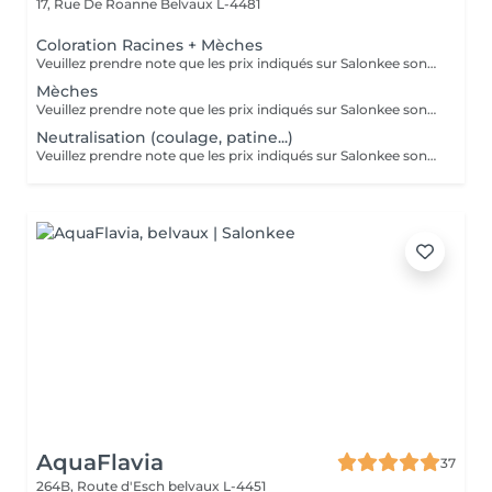
17, Rue De Roanne
Belvaux L-4481
Coloration Racines + Mèches
Veuillez prendre note que les prix indiqués sur Salonkee sont communiqués à titre informatif et s'entendent de base. Ces derniers sont susceptibles de varier selon le diagnostic réalisé à votre arrivée au salon et l'expertise du professionnel à qui vous confiez votre beauté. Dans tous les cas, un devis précis vous sera proposé et toutes réalisations de prestations seront effectuées avec votre accord. Un grand merci d'avance pour votre compréhension. Au plaisir de vous recevoir très vite.
Mèches
Veuillez prendre note que les prix indiqués sur Salonkee sont communiqués à titre informatif et s'entendent de base. Ces derniers sont susceptibles de varier selon le diagnostic réalisé à votre arrivée au salon et l'expertise du professionnel à qui vous confiez votre beauté. Dans tous les cas, un devis précis vous sera proposé et toutes réalisations de prestations seront effectuées avec votre accord. Un grand merci d'avance pour votre compréhension. Au plaisir de vous recevoir très vite.
Neutralisation (coulage, patine...)
Veuillez prendre note que les prix indiqués sur Salonkee sont communiqués à titre informatif et s'entendent de base. Ces derniers sont susceptibles de varier selon le diagnostic réalisé à votre arrivée au salon et l'expertise du professionnel à qui vous confiez votre beauté. Dans tous les cas, un devis précis vous sera proposé et toutes réalisations de prestations seront effectuées avec votre accord. Un grand merci d'avance pour votre compréhension. Au plaisir de vous recevoir très vite.
AquaFlavia
37
264B, Route d'Esch
belvaux L-4451