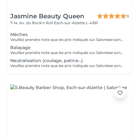
Jasmine Beauty Queen
11
7-14, Av. du Rock'n Roll
Esch-sur-Alzette L-4361
Mèches
Veuillez prendre note que les prix indiqués sur Salonkee sont communiqués à titre informatif et s'entendent de base. Ces derniers sont susceptibles de varier selon le diagnostic réalisé à votre arrivée au salon et l'expertise du professionnel à qui vous confiez votre beauté. Dans tous les cas, un devis précis vous sera proposé et toutes réalisations de prestations seront effectuées avec votre accord. Un grand merci d'avance pour votre compréhension. Au plaisir de vous recevoir très vite.
Balayage
Veuillez prendre note que les prix indiqués sur Salonkee sont communiqués à titre informatif et s'entendent de base. Ces derniers sont susceptibles de varier selon le diagnostic réalisé à votre arrivée au salon et l'expertise du professionnel à qui vous confiez votre beauté. Dans tous les cas, un devis précis vous sera proposé et toutes réalisations de prestations seront effectuées avec votre accord. Un grand merci d'avance pour votre compréhension. Au plaisir de vous recevoir très vite.
Neutralisation (coulage, patine...)
Veuillez prendre note que les prix indiqués sur Salonkee sont communiqués à titre informatif et s'entendent de base. Ces derniers sont susceptibles de varier selon le diagnostic réalisé à votre arrivée au salon et l'expertise du professionnel à qui vous confiez votre beauté. Dans tous les cas, un devis précis vous sera proposé et toutes réalisations de prestations seront effectuées avec votre accord. Un grand merci d'avance pour votre compréhension. Au plaisir de vous recevoir très vite.