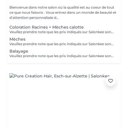
Bienvenue dans notre salon où la qualité est au coeur de tout
ce que nous faisons . Vous entrez dans un monde de beauté et
d'attention personnalisée d...
Coloration Racines + Mèches calotte
Veuillez prendre note que les prix indiqués sur Salonkee sont communiqués à titre informatif et s'entendent de base. Ces derniers sont susceptibles de varier selon le diagnostic réalisé à votre arrivée au salon et l'expertise du professionnel à qui vous confiez votre beauté. Dans tous les cas, un devis précis vous sera proposé et toutes réalisations de prestations seront effectuées avec votre accord. Un grand merci d'avance pour votre compréhension. Au plaisir de vous recevoir très vite.
Mèches
Veuillez prendre note que les prix indiqués sur Salonkee sont communiqués à titre informatif et s'entendent de base. Ces derniers sont susceptibles de varier selon le diagnostic réalisé à votre arrivée au salon et l'expertise du professionnel à qui vous confiez votre beauté. Dans tous les cas, un devis précis vous sera proposé et toutes réalisations de prestations seront effectuées avec votre accord. Un grand merci d'avance pour votre compréhension. Au plaisir de vous recevoir très vite.
Balayage
Veuillez prendre note que les prix indiqués sur Salonkee sont communiqués à titre informatif et s'entendent de base. Ces derniers sont susceptibles de varier selon le diagnostic réalisé à votre arrivée au salon et l'expertise du professionnel à qui vous confiez votre beauté. Dans tous les cas, un devis précis vous sera proposé et toutes réalisations de prestations seront effectuées avec votre accord. Un grand merci d'avance pour votre compréhension. Au plaisir de vous recevoir très vite.