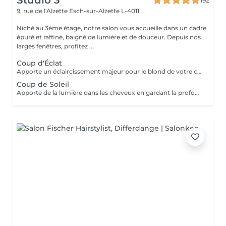
Studio 3
192
9, rue de l'Alzette
Esch-sur-Alzette L-4011
Niché au 3ème étage, notre salon vous accueille dans un cadre
épuré et raffiné, baigné de lumière et de douceur. Depuis nos
larges fenêtres, profitez ...
Coup d'Éclat
Apporte un éclaircissement majeur pour le blond de votre choix - consultation - balayage - soin epres - gloss - coupe & coiffage Le prix peut varier selon la quantité des produits utilisés.
Coup de Soleil
Apporte de la lumière dans les cheveux en gardant la profondeur au niveau de la racine, ce qui permet d'éviter un entretien trop fréquent - consultation - balayage - soin epres - gloss - coupe & coiffage Le prix peut varier selon la quantité des produits utilisés.