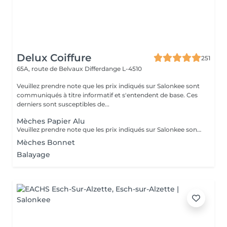
Delux Coiffure
251
65A, route de Belvaux
Differdange L-4510
Veuillez prendre note que les prix indiqués sur Salonkee sont
communiqués à titre informatif et s'entendent de base. Ces
derniers sont susceptibles de...
Mèches Papier Alu
Veuillez prendre note que les prix indiqués sur Salonkee sont communiqués à titre informatif et s'entendent de base. Ces derniers sont susceptibles de varier selon le diagnostic réalisé à votre arrivée au salon et l'expertise du professionnel à qui vous confiez votre beauté. Dans tous les cas, un devis précis vous sera proposé et toutes réalisations de prestations seront effectuées avec votre accord. Un grand merci d'avance pour votre compréhension. Au plaisir de vous revoir très vite.
Mèches Bonnet
Balayage