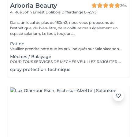
Arboria Beauty
394
4, Rue John Ernest Dolibois
Differdange L-4573
Dans un local de plus de 160m2, nous vous proposons de
l'esthétique, du bien-être, de la coiffure mais également un
espace solarium. Le tout, toujours...
Patine
Veuillez prendre note que les prix indiqués sur Salonkee sont communiqués à titre informatif et s'entendent de base. Ces derniers sont susceptibles de varier selon le diagnostic réalisé à votre arrivée au salon et l'expertise du professionnel à qui vous confiez votre beauté. Dans tous les cas, un devis précis vous sera proposé et toutes réalisations de prestations seront effectuées avec votre accord. Un grand merci d'avance pour votre compréhension. Au plaisir de vous recevoir très vite.
Mèches / Balayage
POUR TOUS SERVICES DE MECHES VEUILLEZ RAJOUTER UN SERVICE PATINE DANS VOTRE PRISE DE RENDEZ-VOUS Les prix indiqués sur Salonkee sont communiqués à titre informatif et s'entendent de base. Ces derniers sont susceptibles de varier selon le diagnostic réalisé à votre arrivée au salon et l'expertise du professionnel à qui vous confiez votre beauté. Dans tous les cas, un devis précis vous sera proposé et toutes réalisations de prestations seront effectuées avec votre accord. Un grand merci d'avance pour votre compréhension. Au plaisir de vous recevoir très vite.
spray protection technique