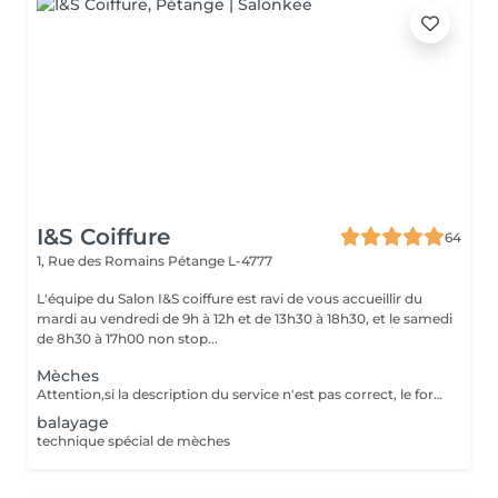
I&S Coiffure
64
1, Rue des Romains
Pétange L-4777
L'équipe du Salon I&S coiffure est ravi de vous accueillir du
mardi au vendredi de 9h à 12h et de 13h30 à 18h30, et le samedi
de 8h30 à 17h00 non stop...
Mèches
Attention,si la description du service n'est pas correct, le forfait pourra ne pas être exécutée en entier,néanmoins la meilleure solution sera adaptée, ainsi que la différence de prix appliquée sur place. Le prix sera adaptée en supplément - à la difficulté - au supplément de produits - d'autres nécessaires techniques
balayage
technique spécial de mèches