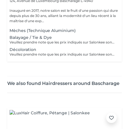
124, Avenue de Luxembourg
Bascharage L-4940
Inauguré en 2017, notre salon est le fruit d'une passion qui dure
depuis plus de 30 ans, alliant la modernité d'un lieu récent à la
maîtrise d'une exp...
Mèches (Technique Aluminium)
Balayage / Tie & Dye
Veuillez prendre note que les prix indiqués sur Salonkee sont communiqués à titre informatif et s'entendent de base. Ces derniers sont susceptibles de varier selon le diagnostic réalisé à votre arrivée au salon et l'expertise du professionnel à qui vous confiez votre beauté. Dans tous les cas, un devis précis vous sera proposé et toutes réalisations de prestations seront effectuées avec votre accord. Un grand merci d'avance pour votre compréhension. Au plaisir de vous revoir très vite.
Décoloration
Veuillez prendre note que les prix indiqués sur Salonkee sont communiqués à titre informatif et s'entendent de base. Ces derniers sont susceptibles de varier selon le diagnostic réalisé à votre arrivée au salon et l'expertise du professionnel à qui vous confiez votre beauté. Dans tous les cas, un devis précis vous sera proposé et toutes réalisations de prestations seront effectuées avec votre accord. Un grand merci d'avance pour votre compréhension. Au plaisir de vous revoir très vite.
We also found Hairdressers around Bascharage