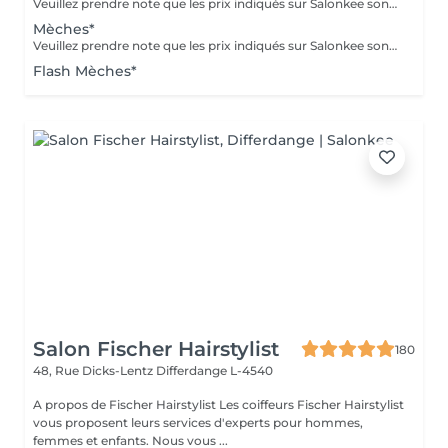
Veuillez prendre note que les prix indiqués sur Salonkee sont communiqués à titre informatif et s'entendent de base. Ces derniers sont susceptibles de varier selon le diagnostic réalisé à votre arrivée au salon et l'expertise du professionnel à qui vous confiez votre beauté. Dans tous les cas, un devis précis vous sera proposé et toutes réalisations de prestations seront effectuées avec votre accord. Un grand merci d'avance pour votre compréhension. Au plaisir de vous recevoir très vite.
Mèches*
Veuillez prendre note que les prix indiqués sur Salonkee sont communiqués à titre informatif et s'entendent de base. Ces derniers sont susceptibles de varier selon le diagnostic réalisé à votre arrivée au salon et l'expertise du professionnel à qui vous confiez votre beauté. Dans tous les cas, un devis précis vous sera proposé et toutes réalisations de prestations seront effectuées avec votre accord. Un grand merci d'avance pour votre compréhension. Au plaisir de vous recevoir très vite.
Flash Mèches*
Salon Fischer Hairstylist
180
48, Rue Dicks-Lentz
Differdange L-4540
A propos de Fischer Hairstylist Les coiffeurs Fischer Hairstylist
vous proposent leurs services d'experts pour hommes,
femmes et enfants. Nous vous ...