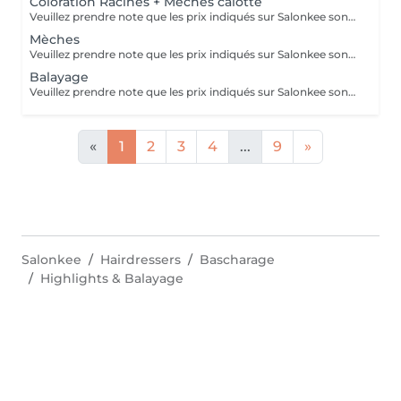
Coloration Racines + Mèches calotte
Veuillez prendre note que les prix indiqués sur Salonkee sont communiqués à titre informatif et s'entendent de base. Ces derniers sont susceptibles de varier selon le diagnostic réalisé à votre arrivée au salon et l'expertise du professionnel à qui vous confiez votre beauté. Dans tous les cas, un devis précis vous sera proposé et toutes réalisations de prestations seront effectuées avec votre accord. Un grand merci d'avance pour votre compréhension. Au plaisir de vous recevoir très vite.
Mèches
Veuillez prendre note que les prix indiqués sur Salonkee sont communiqués à titre informatif et s'entendent de base. Ces derniers sont susceptibles de varier selon le diagnostic réalisé à votre arrivée au salon et l'expertise du professionnel à qui vous confiez votre beauté. Dans tous les cas, un devis précis vous sera proposé et toutes réalisations de prestations seront effectuées avec votre accord. Un grand merci d'avance pour votre compréhension. Au plaisir de vous recevoir très vite.
Balayage
Veuillez prendre note que les prix indiqués sur Salonkee sont communiqués à titre informatif et s'entendent de base. Ces derniers sont susceptibles de varier selon le diagnostic réalisé à votre arrivée au salon et l'expertise du professionnel à qui vous confiez votre beauté. Dans tous les cas, un devis précis vous sera proposé et toutes réalisations de prestations seront effectuées avec votre accord. Un grand merci d'avance pour votre compréhension. Au plaisir de vous recevoir très vite.
«
1
2
3
4
...
9
»
Salonkee
Hairdressers
Bascharage
Highlights & Balayage