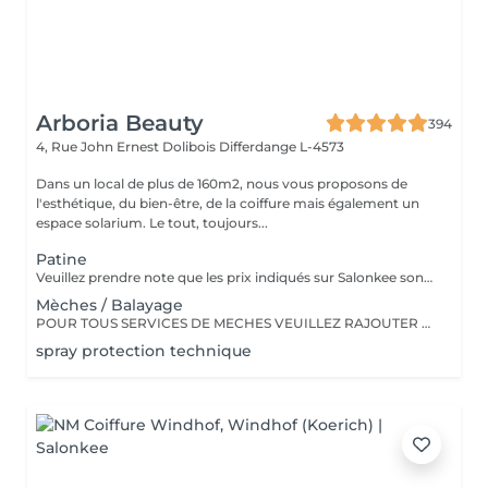
Arboria Beauty
394
4, Rue John Ernest Dolibois
Differdange L-4573
Dans un local de plus de 160m2, nous vous proposons de
l'esthétique, du bien-être, de la coiffure mais également un
espace solarium. Le tout, toujours...
Patine
Veuillez prendre note que les prix indiqués sur Salonkee sont communiqués à titre informatif et s'entendent de base. Ces derniers sont susceptibles de varier selon le diagnostic réalisé à votre arrivée au salon et l'expertise du professionnel à qui vous confiez votre beauté. Dans tous les cas, un devis précis vous sera proposé et toutes réalisations de prestations seront effectuées avec votre accord. Un grand merci d'avance pour votre compréhension. Au plaisir de vous recevoir très vite.
Mèches / Balayage
POUR TOUS SERVICES DE MECHES VEUILLEZ RAJOUTER UN SERVICE PATINE DANS VOTRE PRISE DE RENDEZ-VOUS Les prix indiqués sur Salonkee sont communiqués à titre informatif et s'entendent de base. Ces derniers sont susceptibles de varier selon le diagnostic réalisé à votre arrivée au salon et l'expertise du professionnel à qui vous confiez votre beauté. Dans tous les cas, un devis précis vous sera proposé et toutes réalisations de prestations seront effectuées avec votre accord. Un grand merci d'avance pour votre compréhension. Au plaisir de vous recevoir très vite.
spray protection technique