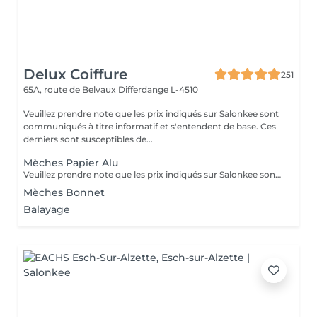
Delux Coiffure
251
65A, route de Belvaux
Differdange L-4510
Veuillez prendre note que les prix indiqués sur Salonkee sont
communiqués à titre informatif et s'entendent de base. Ces
derniers sont susceptibles de...
Mèches Papier Alu
Veuillez prendre note que les prix indiqués sur Salonkee sont communiqués à titre informatif et s'entendent de base. Ces derniers sont susceptibles de varier selon le diagnostic réalisé à votre arrivée au salon et l'expertise du professionnel à qui vous confiez votre beauté. Dans tous les cas, un devis précis vous sera proposé et toutes réalisations de prestations seront effectuées avec votre accord. Un grand merci d'avance pour votre compréhension. Au plaisir de vous revoir très vite.
Mèches Bonnet
Balayage