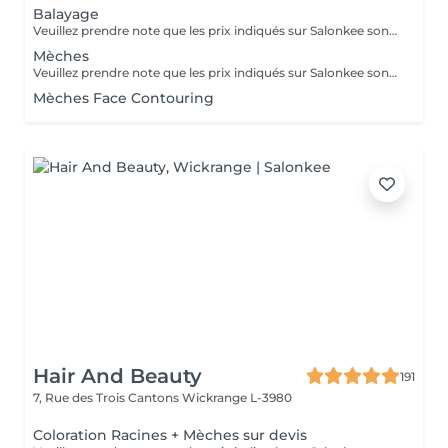
Balayage
Veuillez prendre note que les prix indiqués sur Salonkee sont communiqués à titre informatif et s'entendent de base. Ces derniers sont susceptibles de varier selon le diagnostic réalisé à votre arrivée au salon et l'expertise du professionnel à qui vous confiez votre beauté. Dans tous les cas, un devis précis vous sera proposé et toutes réalisations de prestations seront effectuées avec votre accord. Un grand merci d'avance pour votre compréhension. Au plaisir de vous recevoir très vite.
Mèches
Veuillez prendre note que les prix indiqués sur Salonkee sont communiqués à titre informatif et s'entendent de base. Ces derniers sont susceptibles de varier selon le diagnostic réalisé à votre arrivée au salon et l'expertise du professionnel à qui vous confiez votre beauté. Dans tous les cas, un devis précis vous sera proposé et toutes réalisations de prestations seront effectuées avec votre accord. Un grand merci d'avance pour votre compréhension. Au plaisir de vous recevoir très vite.
Mèches Face Contouring
Hair And Beauty
191
7, Rue des Trois Cantons
Wickrange L-3980
Coloration Racines + Mèches sur devis