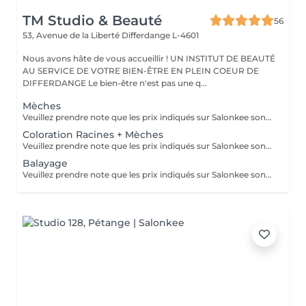
TM Studio & Beauté
56
53, Avenue de la Liberté
Differdange L-4601
Nous avons hâte de vous accueillir ! UN INSTITUT DE BEAUTÉ
AU SERVICE DE VOTRE BIEN-ÊTRE EN PLEIN COEUR DE
DIFFERDANGE Le bien-être n'est pas une q...
Mèches
Veuillez prendre note que les prix indiqués sur Salonkee sont communiqués à titre informatif et s'entendent de base. Ces derniers sont susceptibles de varier selon le diagnostic réalisé à votre arrivée au salon et l'expertise du professionnel à qui vous confiez votre beauté. Dans tous les cas, un devis précis vous sera proposé et toutes réalisations de prestations seront effectuées avec votre accord. Un grand merci d'avance pour votre compréhension. Au plaisir de vous recevoir très vite.
Coloration Racines + Mèches
Veuillez prendre note que les prix indiqués sur Salonkee sont communiqués à titre informatif et s'entendent de base. Ces derniers sont susceptibles de varier selon le diagnostic réalisé à votre arrivée au salon et l'expertise du professionnel à qui vous confiez votre beauté. Dans tous les cas, un devis précis vous sera proposé et toutes réalisations de prestations seront effectuées avec votre accord. Un grand merci d'avance pour votre compréhension. Au plaisir de vous recevoir très vite.
Balayage
Veuillez prendre note que les prix indiqués sur Salonkee sont communiqués à titre informatif et s'entendent de base. Ces derniers sont susceptibles de varier selon le diagnostic réalisé à votre arrivée au salon et l'expertise du professionnel à qui vous confiez votre beauté. Dans tous les cas, un devis précis vous sera proposé et toutes réalisations de prestations seront effectuées avec votre accord. Un grand merci d'avance pour votre compréhension. Au plaisir de vous recevoir très vite.