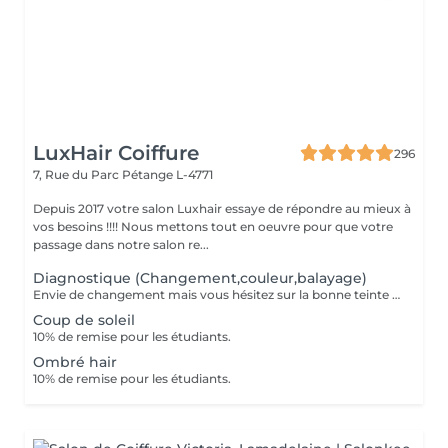
LuxHair Coiffure
296
7, Rue du Parc
Pétange L-4771
Depuis 2017 votre salon Luxhair essaye de répondre au mieux à
vos besoins !!!! Nous mettons tout en oeuvre pour que votre
passage dans notre salon re...
Diagnostique (Changement,couleur,balayage)
Envie de changement mais vous hésitez sur la bonne teinte ou la bonne technique ? Le diagnostic couleur est là pour ça Lors de ce rendez-vous, nous prenons le temps d'analyser : Votre base naturelle L'état et l'historique de vos cheveux Vos envies (luminosité, reflets, intensité, entretien, etc.) Ensemble, nous définissons la technique la plus adaptée : balayage, patine, coloration complète ou transformation plus audacieuse. Le montant du diagnostic est entièrement déduit le jour de la prestation, si vous décidez de réaliser votre changement avec nous. Parce qu'un résultat sublime commence toujours par un diagnostic sur mesure.
Coup de soleil
10% de remise pour les étudiants.
Ombré hair
10% de remise pour les étudiants.