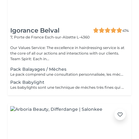
Igorance Belval
474
7, Porte de France
Esch-sur-Alzette L-4360
Our Values Service: The excellence in hairdressing service is at
the core of all our actions and interactions with our clients.
Team Spirit: Each in...
Pack Balayages / Mèches
Le pack comprend une consultation personnalisée, les mèches avec les produits LOREAL PROFESSIONNEL, shampooing et conditionneur spécifiques REDKEN, le séchage et les produits de styling REDKEN Option Coupe : la coupe IGORANCE, ( finition sur cheveux sec), le séchage et les produits de styling REDKEN. * Tarifs à titre indicatifs à confirmer après la consultation personnalisée établit auprès de votre coiffeur/stylist/spécialiste * La direction se réserve le droit d’apporter des modifications pour le bon fonctionnement du salon
Pack Babylight
Les babylights sont une technique de mèches très fines qui donne un résultat lumineux. Le pack comprend une consultation personnalisée, des babylights avec les produits LOREAL PROFESSIONNEL, shampooing et conditionneur spécifiques REDKEN, le séchage et les produits de styling REDKEN Option Coupe : la coupe IGORANCE, ( finition sur cheveux sec), le séchage et les produits de styling REDKEN. * Tarifs à titre indicatifs à confirmer après la consultation personnalisée établit auprès de votre coiffeur/stylist/spécialiste * La direction se réserve le droit d’apporter des modifications pour le bon fonctionnement du salon