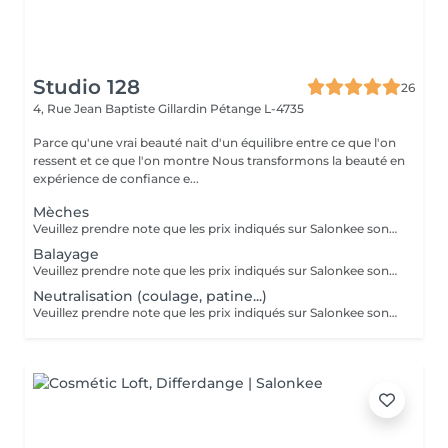
Studio 128
26
4, Rue Jean Baptiste Gillardin
Pétange L-4735
Parce qu'une vrai beauté nait d'un équilibre entre ce que l'on
ressent et ce que l'on montre Nous transformons la beauté en
expérience de confiance e...
Mèches
Veuillez prendre note que les prix indiqués sur Salonkee sont communiqués à titre informatif et s'entendent de base. Ces derniers sont susceptibles de varier selon le diagnostic réalisé à votre arrivée au salon et l'expertise du professionnel à qui vous confiez votre beauté. Dans tous les cas, un devis précis vous sera proposé et toutes réalisations de prestations seront effectuées avec votre accord. Un grand merci d'avance pour votre compréhension. Au plaisir de vous recevoir très vite.
Balayage
Veuillez prendre note que les prix indiqués sur Salonkee sont communiqués à titre informatif et s'entendent de base. Ces derniers sont susceptibles de varier selon le diagnostic réalisé à votre arrivée au salon et l'expertise du professionnel à qui vous confiez votre beauté. Dans tous les cas, un devis précis vous sera proposé et toutes réalisations de prestations seront effectuées avec votre accord. Un grand merci d'avance pour votre compréhension. Au plaisir de vous recevoir très vite.
Neutralisation (coulage, patine...)
Veuillez prendre note que les prix indiqués sur Salonkee sont communiqués à titre informatif et s'entendent de base. Ces derniers sont susceptibles de varier selon le diagnostic réalisé à votre arrivée au salon et l'expertise du professionnel à qui vous confiez votre beauté. Dans tous les cas, un devis précis vous sera proposé et toutes réalisations de prestations seront effectuées avec votre accord. Un grand merci d'avance pour votre compréhension. Au plaisir de vous recevoir très vite.