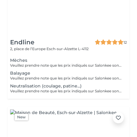
Endline
12
2, place de l’Europe
Esch-sur-Alzette L-4112
Mèches
Veuillez prendre note que les prix indiqués sur Salonkee sont communiqués à titre informatif et s'entendent de base. Ces derniers sont susceptibles de varier selon le diagnostic réalisé à votre arrivée au salon et l'expertise du professionnel à qui vous confiez votre beauté. Dans tous les cas, un devis précis vous sera proposé et toutes réalisations de prestations seront effectuées avec votre accord. Un grand merci d'avance pour votre compréhension. Au plaisir de vous recevoir très vite.
Balayage
Veuillez prendre note que les prix indiqués sur Salonkee sont communiqués à titre informatif et s'entendent de base. Ces derniers sont susceptibles de varier selon le diagnostic réalisé à votre arrivée au salon et l'expertise du professionnel à qui vous confiez votre beauté. Dans tous les cas, un devis précis vous sera proposé et toutes réalisations de prestations seront effectuées avec votre accord. Un grand merci d'avance pour votre compréhension. Au plaisir de vous recevoir très vite.
Neutralisation (coulage, patine...)
Veuillez prendre note que les prix indiqués sur Salonkee sont communiqués à titre informatif et s'entendent de base. Ces derniers sont susceptibles de varier selon le diagnostic réalisé à votre arrivée au salon et l'expertise du professionnel à qui vous confiez votre beauté. Dans tous les cas, un devis précis vous sera proposé et toutes réalisations de prestations seront effectuées avec votre accord. Un grand merci d'avance pour votre compréhension. Au plaisir de vous recevoir très vite.
New