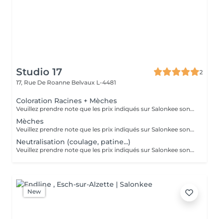
Studio 17
2
17, Rue De Roanne
Belvaux L-4481
Coloration Racines + Mèches
Veuillez prendre note que les prix indiqués sur Salonkee sont communiqués à titre informatif et s'entendent de base. Ces derniers sont susceptibles de varier selon le diagnostic réalisé à votre arrivée au salon et l'expertise du professionnel à qui vous confiez votre beauté. Dans tous les cas, un devis précis vous sera proposé et toutes réalisations de prestations seront effectuées avec votre accord. Un grand merci d'avance pour votre compréhension. Au plaisir de vous recevoir très vite.
Mèches
Veuillez prendre note que les prix indiqués sur Salonkee sont communiqués à titre informatif et s'entendent de base. Ces derniers sont susceptibles de varier selon le diagnostic réalisé à votre arrivée au salon et l'expertise du professionnel à qui vous confiez votre beauté. Dans tous les cas, un devis précis vous sera proposé et toutes réalisations de prestations seront effectuées avec votre accord. Un grand merci d'avance pour votre compréhension. Au plaisir de vous recevoir très vite.
Neutralisation (coulage, patine...)
Veuillez prendre note que les prix indiqués sur Salonkee sont communiqués à titre informatif et s'entendent de base. Ces derniers sont susceptibles de varier selon le diagnostic réalisé à votre arrivée au salon et l'expertise du professionnel à qui vous confiez votre beauté. Dans tous les cas, un devis précis vous sera proposé et toutes réalisations de prestations seront effectuées avec votre accord. Un grand merci d'avance pour votre compréhension. Au plaisir de vous recevoir très vite.
New