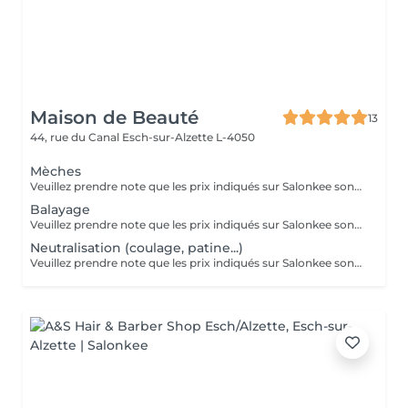
Maison de Beauté
13
44, rue du Canal
Esch-sur-Alzette L-4050
Mèches
Veuillez prendre note que les prix indiqués sur Salonkee sont communiqués à titre informatif et s'entendent de base. Ces derniers sont susceptibles de varier selon le diagnostic réalisé à votre arrivée au salon et l'expertise du professionnel à qui vous confiez votre beauté. Dans tous les cas, un devis précis vous sera proposé et toutes réalisations de prestations seront effectuées avec votre accord. Un grand merci d'avance pour votre compréhension. Au plaisir de vous recevoir très vite.
Balayage
Veuillez prendre note que les prix indiqués sur Salonkee sont communiqués à titre informatif et s'entendent de base. Ces derniers sont susceptibles de varier selon le diagnostic réalisé à votre arrivée au salon et l'expertise du professionnel à qui vous confiez votre beauté. Dans tous les cas, un devis précis vous sera proposé et toutes réalisations de prestations seront effectuées avec votre accord. Un grand merci d'avance pour votre compréhension. Au plaisir de vous recevoir très vite.
Neutralisation (coulage, patine...)
Veuillez prendre note que les prix indiqués sur Salonkee sont communiqués à titre informatif et s'entendent de base. Ces derniers sont susceptibles de varier selon le diagnostic réalisé à votre arrivée au salon et l'expertise du professionnel à qui vous confiez votre beauté. Dans tous les cas, un devis précis vous sera proposé et toutes réalisations de prestations seront effectuées avec votre accord. Un grand merci d'avance pour votre compréhension. Au plaisir de vous recevoir très vite.