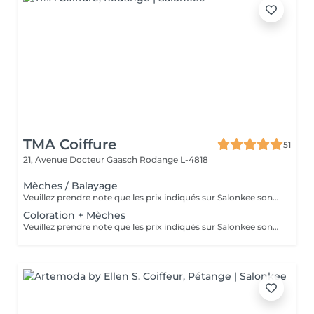
TMA Coiffure
51
21, Avenue Docteur Gaasch
Rodange L-4818
Mèches / Balayage
Veuillez prendre note que les prix indiqués sur Salonkee sont communiqués à titre informatif et s'entendent de base. Ces derniers sont susceptibles de varier selon le diagnostic réalisé à votre arrivée au salon et l'expertise du professionnel à qui vous confiez votre beauté. Dans tous les cas, un devis précis vous sera proposé et toutes réalisations de prestations seront effectuées avec votre accord. Un grand merci d'avance pour votre compréhension. Au plaisir de vous revoir très vite.
Coloration + Mèches
Veuillez prendre note que les prix indiqués sur Salonkee sont communiqués à titre informatif et s'entendent de base. Ces derniers sont susceptibles de varier selon le diagnostic réalisé à votre arrivée au salon et l'expertise du professionnel à qui vous confiez votre beauté. Dans tous les cas, un devis précis vous sera proposé et toutes réalisations de prestations seront effectuées avec votre accord. Un grand merci d'avance pour votre compréhension. Au plaisir de vous revoir très vite.