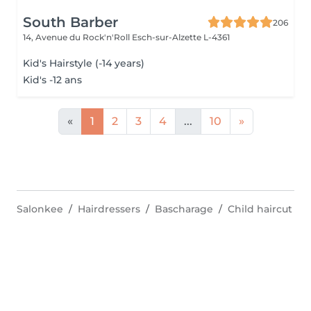
South Barber
206
14, Avenue du Rock'n'Roll
Esch-sur-Alzette L-4361
Kid's Hairstyle (-14 years)
Kid's -12 ans
«
1
2
3
4
...
10
»
Salonkee
Hairdressers
Bascharage
Child haircut