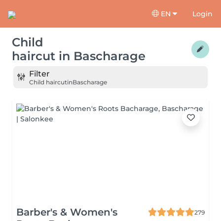
EN
Login
Child
haircut
in
Bascharage
Filter
Child haircut
in
Bascharage
Barber's & Women's
279