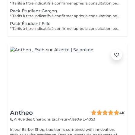
* Tarifs à titre indicatifs à confirmer après la consultation personnalisée établit auprès de votre coiffeur/stylist/spécialiste * La direction se réserve le droit dapporter des modifications pour le bon fonctionnement du salon
Pack Étudiant Garçon
* Tarifs à titre indicatifs à confirmer après la consultation personnalisée établit auprès de votre coiffeur/stylist/spécialiste * La direction se réserve le droit dapporter des modifications pour le bon fonctionnement du salon
Pack Étudiant Fille
* Tarifs à titre indicatifs à confirmer après la consultation personnalisée établit auprès de votre coiffeur/stylist/spécialiste * La direction se réserve le droit dapporter des modifications pour le bon fonctionnement du salon
Antheo
416
6, A Rue des Charbons
Esch-sur-Alzette L-4053
In our Barber Shop, tradition is combined with innovation,
exclusively for gentlemen. Passion, creativity, good taste of