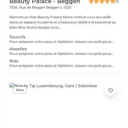
Beauty Palace - Beggen
13
170A, Rue de Beggen
Beggen L-1220
Bienvenue chez Beauty Palace Notre institut vous accueille
dans un espace moderne et chaleureux dédié à la beauté et au
bien-être. Notre équipe vous ...
Sourcils
Pour préparer votre peau à l'épilation, laissez vos poils pousser pendant au moins deux semaines après le dernier rasage pour assurer une longueur adéquate. Il est également recommandé, mais non indispensable, d'effectuer un gommage doux 24 heures avant la séance pour éliminer les cellules mortes et faciliter l'extraction des poils. Le jour de l'épilation, évitez d'appliquer des crèmes ou des huiles sur la zone concernée afin d'assurer une bonne adhérence de la cire. Enfin, protégez votre peau en évitant l'exposition au soleil ou les séances de bronzage, qui pourraient la rendre plus sensible et irritable.
Aisselles
Pour préparer votre peau à l'épilation, laissez vos poils pousser pendant au moins deux semaines après le dernier rasage pour assurer une longueur adéquate. Il est également recommandé, mais non indispensable, d'effectuer un gommage doux 24 heures avant la séance pour éliminer les cellules mortes et faciliter l'extraction des poils. Le jour de l'épilation, évitez d'appliquer des crèmes ou des huiles sur la zone concernée afin d'assurer une bonne adhérence de la cire. Enfin, protégez votre peau en évitant l'exposition au soleil ou les séances de bronzage, qui pourraient la rendre plus sensible et irritable.
Bras
Pour préparer votre peau à l'épilation, laissez vos poils pousser pendant au moins deux semaines après le dernier rasage pour assurer une longueur adéquate. Il est également recommandé, mais non indispensable, d'effectuer un gommage doux 24 heures avant la séance pour éliminer les cellules mortes et faciliter l'extraction des poils. Le jour de l'épilation, évitez d'appliquer des crèmes ou des huiles sur la zone concernée afin d'assurer une bonne adhérence de la cire. Enfin, protégez votre peau en évitant l'exposition au soleil ou les séances de bronzage, qui pourraient la rendre plus sensible et irritable.
New