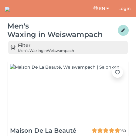
EN
Login
Men's
Waxing
in
Weiswampach
Filter
Men's Waxing
in
Weiswampach
Maison De La Beauté
160