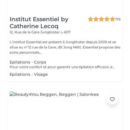
Institut Essentiel by
179
Catherine Lecoq
12, Rue de la Gare
Junglinster L-6117
L'Institut Essentiel est présent à Junglinster depuis 2005 et se
situe au n°12 rue de la Gare, dit Jong Mëtt. Essentiel propose des
soins personnalis...
Epilations - Corps
Pour votre confort et pour garantir une épilation efficace, en cas de poils longs, nous vous conseillons de tondre vos poils à 1/2 cm avant votre épilation. Ne pas appliquer de soin hydratant 12 heures avant votre rendez-vous (pour garantir adhérence de la cire) Merci pour votre compréhension.
Epilations - Visage