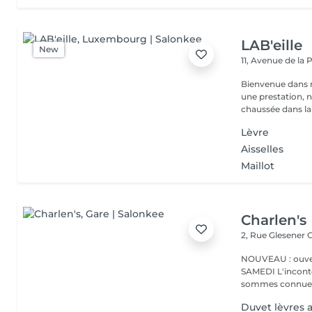
LAB'eille
New
11, Avenue de la
Bienvenue dans 
une prestation, n'hésite
chaussée dans la 
Lèvre
Aisselles
Maillot
Charlen's
2, Rue Glesener
G
NOUVEAU : ouver
SAMEDI L'incontournable institut de beauté à Luxembourg. Nous
sommes connues 
Duvet lèvres a