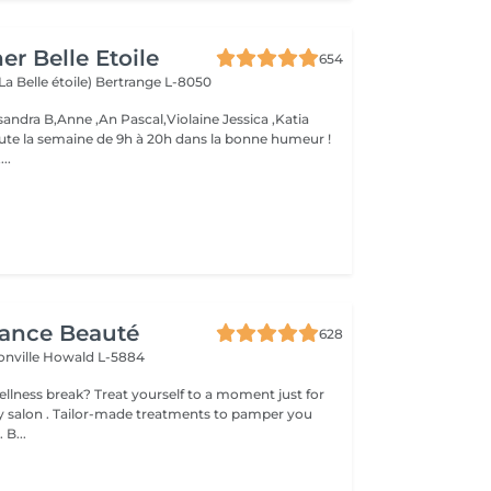
er Belle Etoile
654
La Belle étoile)
Bertrange L-8050
andra B,Anne ,An Pascal,Violaine Jessica ,Katia
oute la semaine de 9h à 20h dans la bonne humeur !
..
gance Beauté
628
onville
Howald L-5884
 yourself to a moment just for
tments to pamper you
 B...