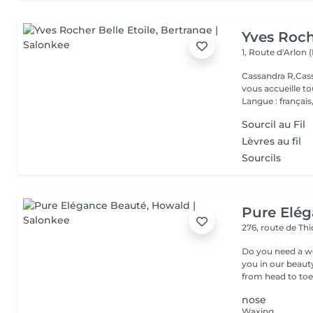
Yves Roch
1, Route d'Arlon (
Cassandra R,Cass
vous accueille t
Langue : français,.
Sourcil au Fil
Lèvres au fil
Sourcils
Pure Elé
276, route de Thi
Do you need a wellness break? Treat
you in our beauty salon . Tailor-made trea
from head to toe.
nose
Waxing