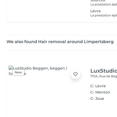
Sourcils
Lèvre
We also found Hair removal around Limpertsberg
LuxStudi
New
170A, Rue de B
C- Lèvre
C- Menton
C- Joue