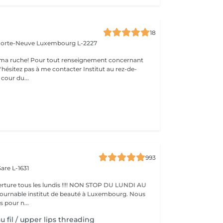
18
 Porte-Neuve
Luxembourg L-2227
ma ruche! Pour tout renseignement concernant
z pas à me contacter Institut au rez-de-
cour du...
993
are L-1631
ture tous les lundis !!!! NON STOP DU LUNDI AU
pour n...
u fil / upper lips threading