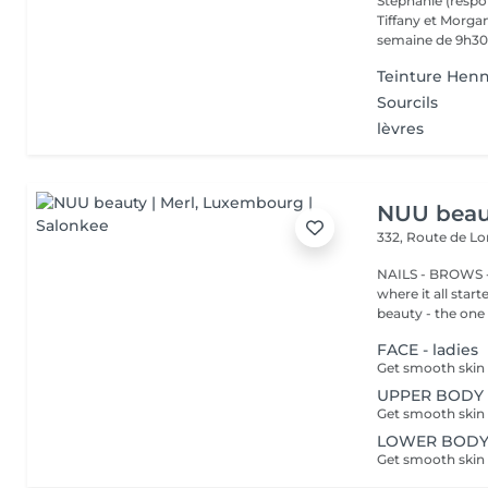
Stephanie (respo
Tiffany et Morgan
semaine de 9h30 
Teinture Henn
Sourcils
lèvres
NUU beaut
332, Route de 
NAILS - BROWS -
where it all star
beauty - the one t
FACE - ladies
UPPER BODY -
LOWER BODY -