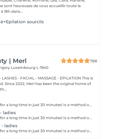
nsable, Charlene, Romane, Lea, Clara, Hanane,
e sont heureuses de vous accueillir toute la
à 18h dans...
é+Epilation sourcils
y | Merl
788
Longwy
Luxembourg L-1940
 LASHES - FACIAL - MASSAGE - EPILATION This is
ted. Since 2022, Merl has been the original home of
h...
Get smooth skin for a long time in just 30 minutes! Is a method of hair removal when your hair is pulled out with warm wax with the hair follicle. How is wax epilation done? - preparation is performed - wax is applied - depilation is performed - wax residue is removed Age restrictions: recommended to do from 14 years. Post procedure recommendations: do not take hot bath, do not visit sauna, do not swim in the pool for 12 hours after the procedure - it can cause irritation. Frequency: once in 4 weeks.
 ladies
Get smooth skin for a long time in just 30 minutes! Is a method of hair removal when your hair is pulled out with warm wax with the hair follicle. How is wax epilation done? - preparation is performed - wax is applied - depilation is performed - wax residue is removed Age restrictions: recommended to do from 14 years. Post procedure recommendations: do not take hot bath, do not visit sauna, do not swim in the pool for 12 hours after the procedure - it can cause irritation. Frequency: once in 4 weeks.
 ladies
Get smooth skin for a long time in just 30 minutes! Is a method of hair removal when your hair is pulled out with warm wax with the hair follicle. How is wax epilation done? - preparation is performed - wax is applied - depilation is performed - wax residue is removed Age restrictions: recommended to do from 14 years. Post procedure recommendations: do not take hot bath, do not visit sauna, do not swim in the pool for 12 hours after the procedure - it can cause irritation. Frequency: once in 4 weeks.