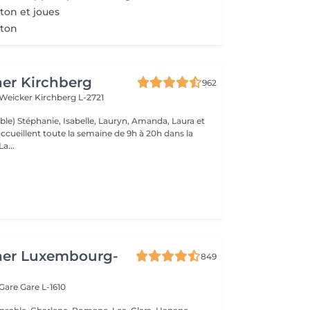
ton et joues
nton
er Kirchberg
962
 Weicker
Kirchberg L-2721
ble) Stéphanie, Isabelle, Lauryn, Amanda, Laura et
ccueillent toute la semaine de 9h à 20h dans la
onne humeur ! La...
her Luxembourg-
849
 Gare
Gare L-1610