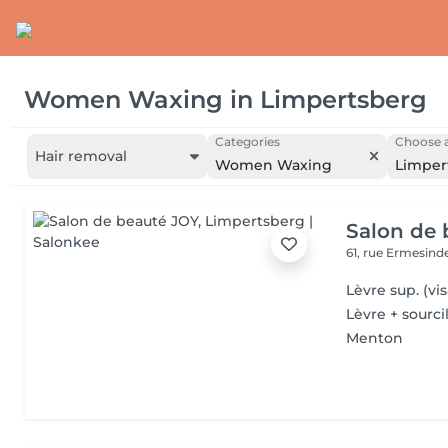
Women Waxing
in
Limpertsberg
Categories
Choose a
Hair removal
Women Waxing
Limper
Salon de 
61, rue Ermesind
Lèvre sup. (vi
Lèvre + sourci
Menton