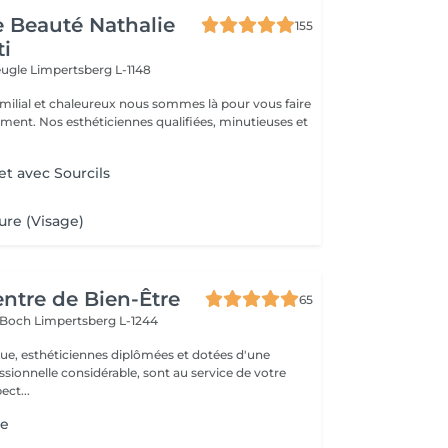
de Beauté Nathalie
155
ti
veugle
Limpertsberg L-1148
milial et chaleureux nous sommes là pour vous faire
oment. Nos esthéticiennes qualifiées, minutieuses et
t avec Sourcils
ure (Visage)
entre de Bien-Être
65
s Boch
Limpertsberg L-1244
que, esthéticiennes diplômées et dotées d'une
sionnelle considérable, sont au service de votre
 respect...
ge