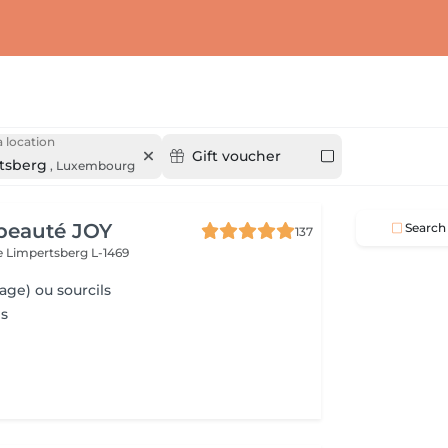
 location
Gift voucher
tsberg
,
Luxembourg
beauté JOY
Search
137
e
Limpertsberg L-1469
sage) ou sourcils
ls