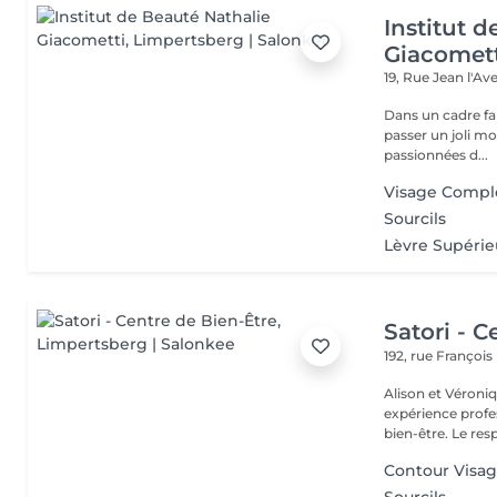
Institut 
Giacomet
19, Rue Jean l'A
Dans un cadre fa
passer un joli m
passionnées d...
Visage Comple
Sourcils
Lèvre Supérie
Satori - C
192, rue Françoi
Alison et Véroni
expérience profes
bien-être. Le
Contour Visa