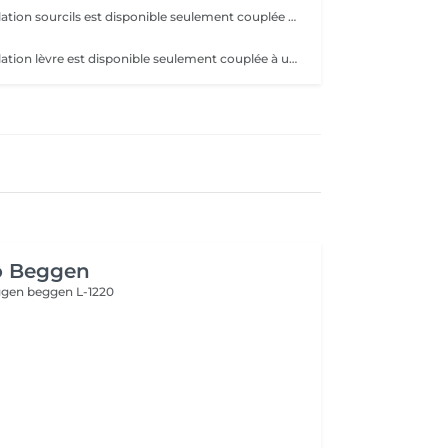
La prestation épilation sourcils est disponible seulement couplée à une autre prestation. Merci de nous contacter pour ce service.
La prestation épilation lèvre est disponible seulement couplée à une autre prestation. Merci de nous contacter pour ce service.
o Beggen
eggen
beggen L-1220