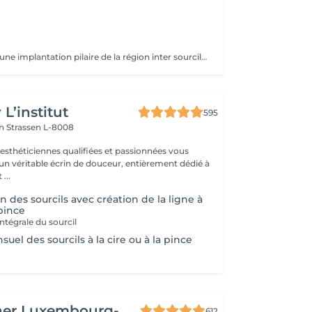
s
monosourcil est une implantation pilaire de la région inter sourcilière, caractérisée par la confluence des deux sourcils à la base du nez.
L’institut
595
on
Strassen L-8008
 esthéticiennes qualifiées et passionnées vous
 un véritable écrin de douceur, entièrement dédié à
...
n des sourcils avec création de la ligne à
 pince
ntégrale du sourcil
uel des sourcils à la cire ou à la pince
her Luxembourg-
612