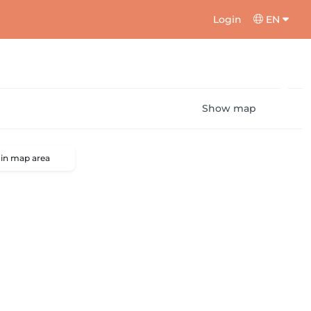
Login
EN
Show map
 in map area