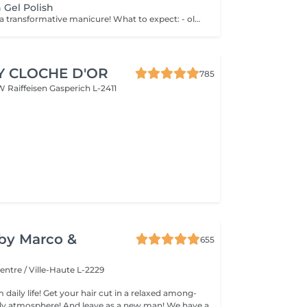
 Gel Polish
Treat yourself to a transformative manicure! What to expect: - old polish is removed as a bonus - rough skin is removed - nails are shaped - cuticles and side ridges are polished - reinforcement is performed if chosen - semi-permanent polish is applied - cuticle oil and hand cream are applied Age: 16+ Frequency: every 3 weeks for best results. *Removal of old semi-permanent polish is included with the manicure. If you want a separate removal appointment, we charge €20 for the careful process that protects your nails. For the manicure, we leave a thin layer of old polish under the new layer to enhance the durability of the semi-permanent polish. *Please note that if semipermanent nail polish without manicure is chosen, rough skin, cuticle and side ridges won't be removed.
Y CLOCHE D'OR
785
W Raiffeisen
Gasperich L-2411
y by Marco &
655
entre / Ville-Haute L-2229
 daily life! Get your hair cut in a relaxed among-
 atmosphere! And leave as a new man! We have a