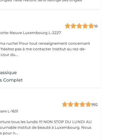
18
 Porte-Neuve
Luxembourg L-2227
ma ruche! Pour tout renseignement concernant
z pas à me contacter Institut au rez-de-
cour du...
lassique
ns Complet
992
are L-1631
ture tous les lundis !!!! NON STOP DU LUNDI AU
pour n...