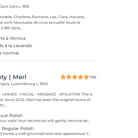
 Gare
Gare L-1610
nsable, Charlene, Romane, Lea, Clara, Hanane,
e sont heureuses de vous accueillir toute la
à 18h dans...
s à l'Arnica
ds à la Lavande
s normal
y | Merl
788
Longwy
Luxembourg L-1940
 LASHES - FACIAL - MASSAGE - EPILATION This is
ted. Since 2022, Merl has been the original home of
h...
out Polish
We take care of your nails! Your technician will gently remove dead skin cells, shape and file your nails, and buff the outer surface for a smooth, natural finish. Our masters offer edged, hardware, or combined manicures, depending on your preferences. How is a manicure without polish done? - rough skin is gently removed - the shape of the nail plate is delicately corrected - the cuticle and side ridges are carefully tidied up - cuticle oil and hand cream are applied to nourish and hydrate Age restrictions: recommended from 14 years and up. Post procedure recommendations: no special post-care needed for this treatment. Frequency: once every 3 weeks.
 Regular Polish
Gift your nails and hands a well-groomed and neat appearance! Your technician will effectively remove dead skin cells, shape and file nails, and buff the outer surface. A regular nail polish is applied at the end of this treatment. Our masters do edged, hardware, or combined manicure. How is manicure with simple nail polish done? - rough skin is removed - the shape of the nail plate is corrected - the cuticle and side ridges are corrected - nail polish is applied - cuticle oil and hand cream are applied Age restrictions: recommended to do from 14 years. Post procedure recommendations: there are no post recommendations for this procedure. Frequency: once in 3 weeks.