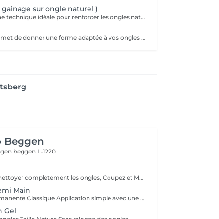
 gainage sur ongle naturel )
Le gainage est une technique idéale pour renforcer les ongles naturels tout en conservant un aspect élégant et naturel. Grâce à l'application d'une base renforcée ainsi qu'un gel adapté en technique sans limage votre ongle est protégé contre la casse et peut pousser plus facilement. La finition peut être nude, colorée ou french selon votre choix. Cette technique convient parfaitement aux personnes ayant des ongles normaux, fragiles, fins, mous ou cassants sans ajout de longueur.
La manucure permet de donner une forme adaptée à vos ongles grâce au limage. Elle permet aussi de nettoyer et d'embellir vos ongles et vos cuticules pour un rendu net et soigné. Version humide avec trempage et/ou sèche avec les différents embouts adaptés selon besoins. La finition sera une base transparente suivi d'une application de crème hydratante et huile cuticule.
rtsberg
o Beggen
eggen
beggen L-1220
Dissolvant pour nettoyer completement les ongles, Coupez et Modelez les ongles avec une lime, Mouillez les mains quelques minutes pour ramollir les cuticules, Pousses les Cuticules avec batone pour repousser doucement vers l'arrière et coupez les excès, Hydratez les Mains avec crème et les cuticules pour maintenir la peau douce, Appliquez une base transparent pour protéger les ongles. Attendez suffisamment de tempos pour sèche.
emi Main
1. Pose Semi-Permanente Classique Application simple avec une fine couche de base. Idéale pour celles qui souhaitent de la couleur, de la brillance et un léger renfort. Tenue moyenne 2 semaines. 2. Pose Semi + Renfort Combinaison d'une base classique avec une couche de renfort. Offre une meilleure résistance que le semi-permanent classique, parfaite pour les ongles naturels. Moyenne Tenue de 2 à 3 semaines. 3. Pose Semi + Fiber Ultra Base classique combinée à un gel enrichi en fibres, idéale pour les ongles fragiles ou nécessitant un renforcement supplémentaire. Tenue Moyenne 3 à 4 semaines.
n Gel
ongles Taille Nature Sans ralonge des ongles