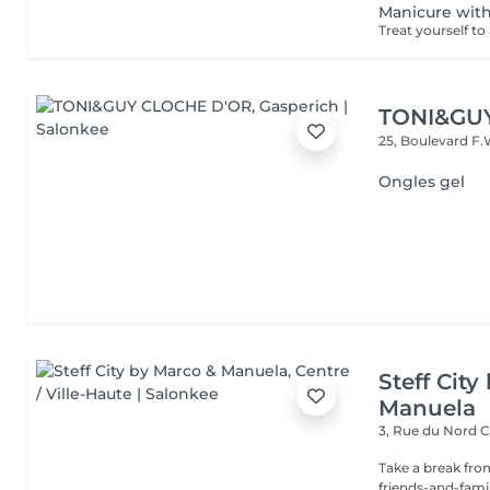
Manicure with
TONI&GU
25, Boulevard F.
Ongles gel
Steff Cit
Manuela
3, Rue du Nord
C
Take a break from
friends-and-family