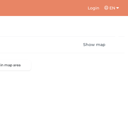
Login
EN
Show map
 in map area