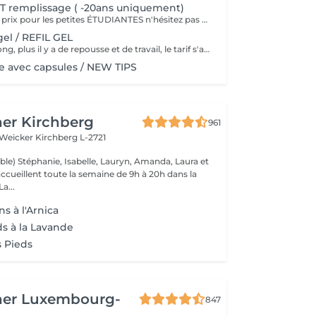
T remplissage ( -20ans uniquement)
Nous faisons des prix pour les petites ÉTUDIANTES n'hésitez pas a passer
el / REFIL GEL
Plus le délai est long, plus il y a de repousse et de travail, le tarif s'adapte donc au temps écoulé depuis votre dernier rendez-vous. Merci de choisir le remplissage adapté
 avec capsules / NEW TIPS
er Kirchberg
961
 Weicker
Kirchberg L-2721
ble) Stéphanie, Isabelle, Lauryn, Amanda, Laura et
ccueillent toute la semaine de 9h à 20h dans la
onne humeur ! La...
s à l'Arnica
ds à la Lavande
 Pieds
her Luxembourg-
847