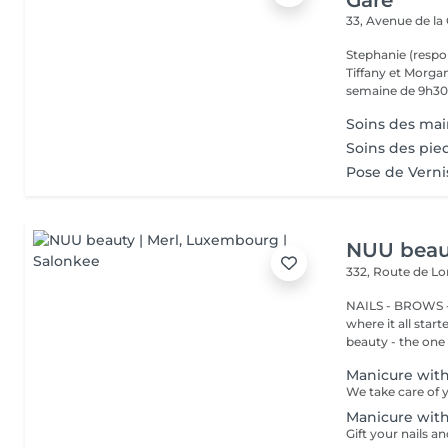
Gare
33, Avenue de la
Stephanie (respo
Tiffany et Morgan
semaine de 9h30 
Soins des main
Soins des pie
Pose de Verni
NUU beaut
332, Route de 
NAILS - BROWS -
where it all star
beauty - the one t
Manicure with
Manicure with