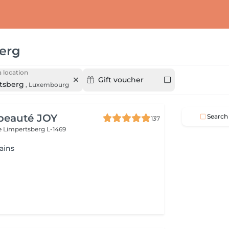
erg
 location
Gift voucher
tsberg
,
Luxembourg
beauté JOY
Search
137
e
Limpertsberg L-1469
ains