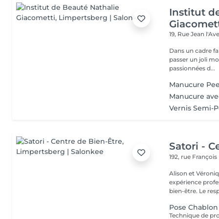
Institut 
Giacomet
19, Rue Jean l'A
Dans un cadre fa
passer un joli m
passionnées d...
Manucure Pee
Manucure ave
Vernis Semi-
Satori - C
192, rue Françoi
Alison et Véroni
expérience profes
bien-être. Le
Pose Chablon