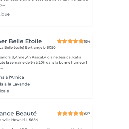
...
tique
er Belle Etoile
654
La Belle étoile)
Bertrange L-8050
andra B,Anne ,An Pascal,Violaine Jessica ,Katia
oute la semaine de 9h à 20h dans la bonne humeur !
..
s à l'Arnica
ds à la Lavande
icale
gance Beauté
627
onville
Howald L-5884