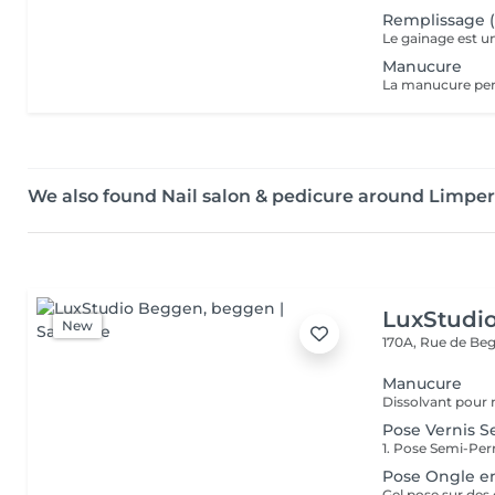
Remplissage (
Manucure
We also found Nail salon & pedicure around Limpe
LuxStudi
New
170A, Rue de B
Manucure
Pose Vernis S
Pose Ongle e
Gel pose sur des 