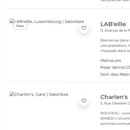
LAB'eille
New
11, Avenue de la
Bienvenue dans 
une prestation, n'hésite
chaussée dans la 
Manucure
Pose Vernis C
Soin des Mai
Charlen's
2, Rue Glesener
G
NOUVEAU : ouver
SAMEDI L'incontournable institut de beauté à Luxembourg. Nous
sommes connues 