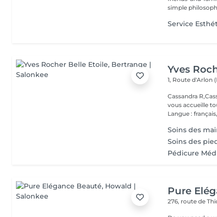
simple philosophy
Service Esthé
Yves Roch
1, Route d'Arlon (
Cassandra R,Cass
vous accueille t
Langue : français,.
Soins des main
Soins des pie
Pédicure Méd
Pure Elé
276, route de Thi