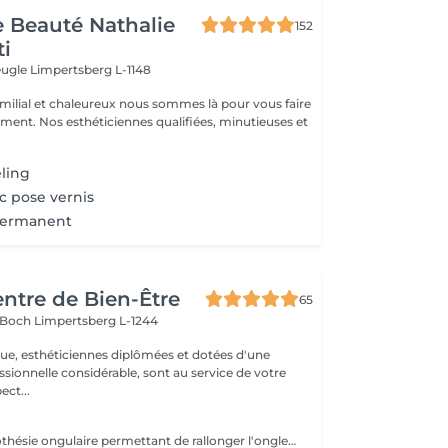
de Beauté Nathalie
152
ti
veugle
Limpertsberg L-1148
milial et chaleureux nous sommes là pour vous faire
oment. Nos esthéticiennes qualifiées, minutieuses et
ling
c pose vernis
Permanent
entre de Bien-Être
65
s Boch
Limpertsberg L-1244
que, esthéticiennes diplômées et dotées d'une
sionnelle considérable, sont au service de votre
 respect...
Technique de prothésie ongulaire permettant de rallonger l'ongle naturel sans utiliser de capsules. Cette technique est idéale pour des ongles courts ou rongés. Nous travaillons sur des extensions de longueurs naturelles (pas de pose L ou XL )