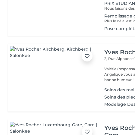
PRIX ETUDIAN
Remplissage g
Pose complète
Yves Roch
2, Rue Alphonse
Valérie (responsa
Angélique vous a
b
Soins des main
Soins des pie
Modelage Des
Yves Roc