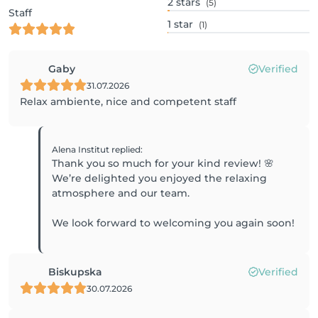
2
stars
(5)
Staff
1
star
(1)
Gaby
Verified
31.07.2026
Relax ambiente, nice and competent staff
Alena Institut
replied
:
Thank you so much for your kind review! 🌸
We’re delighted you enjoyed the relaxing
atmosphere and our team.
We look forward to welcoming you again soon!
Biskupska
Verified
30.07.2026