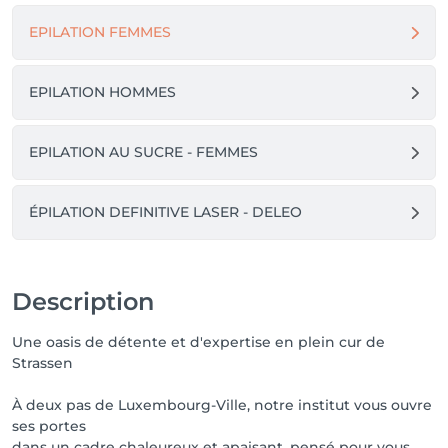
facturée.

EPILATION FEMMES
- Absence au rendez-vous -

EPILATION HOMMES
Après deux rendez-vous consécutifs non honorés, 
l’institut se réserve la possibilité de ne plus accepter 
de nouvelles réservations.

EPILATION AU SUCRE - FEMMES
- Utilisation des bons cadeaux - 

ÉPILATION DEFINITIVE LASER - DELEO
Lorsqu’un rendez-vous réservé avec un bon cadeau 
n’est pas honoré, sans annulation préalable dans le 
délai demandé, le bon sera automatiquement 
considéré comme utilisé.

Description
Une oasis de détente et d'expertise en plein cur de
Strassen
À deux pas de Luxembourg-Ville, notre institut vous ouvre
ses portes
dans un cadre chaleureux et apaisant, pensé pour vous