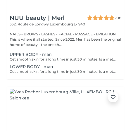
NUU beauty | Merl
788
332, Route de Longwy
Luxembourg L-1940
NAILS - BROWS - LASHES - FACIAL - MASSAGE - EPILATION
This is where it all started. Since 2022, Merl has been the original
home of beauty - the one th...
UPPER BODY - man
Get smooth skin for a long time in just 30 minutes! Is a method of hair removal when your hair is pulled out with warm wax with the hair follicle. How is wax epilation done? - preparation is performed - wax is applied - depilation is performed - wax residue is removed Age restrictions: recommended to do from 14 years. Post procedure recommendations: do not take hot bath, do not visit sauna, do not swim in the pool for 12 hours after the procedure - it can cause irritation. Frequency: once in 4 weeks.
LOWER BODY - man
Get smooth skin for a long time in just 30 minutes! Is a method of hair removal when your hair is pulled out with warm wax with the hair follicle. How is wax epilation done? - preparation is performed - wax is applied - depilation is performed - wax residue is removed Age restrictions: recommended to do from 14 years. Post procedure recommendations: do not take hot bath, do not visit sauna, do not swim in the pool for 12 hours after the procedure - it can cause irritation. Frequency: once in 4 weeks.