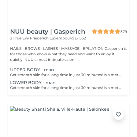
NUU beauty | Gasperich
379
21, rue Evy Friederich
Luxembourg L-1552
NAILS - BROWS - LASHES - MASSAGE - EPILATION Gasperich is
for those who know what they need and want to enjoy it
quietly. NUU's most intimate salon - ...
UPPER BODY - man
Get smooth skin for a long time in just 30 minutes! Is a method of hair removal when your hair is pulled out with warm wax with the hair follicle. How is wax epilation done? - preparation is performed - wax is applied - depilation is performed - wax residue is removed Age restrictions: recommended to do from 14 years. Post procedure recommendations: do not take hot bath, do not visit sauna, do not swim in the pool for 12 hours after the procedure - it can cause irritation. Frequency: once in 4 weeks.
LOWER BODY - man
Get smooth skin for a long time in just 30 minutes! Is a method of hair removal when your hair is pulled out with warm wax with the hair follicle. How is wax epilation done? - preparation is performed - wax is applied - depilation is performed - wax residue is removed Age restrictions: recommended to do from 14 years. Post procedure recommendations: do not take hot bath, do not visit sauna, do not swim in the pool for 12 hours after the procedure - it can cause irritation. Frequency: once in 4 weeks.