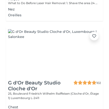
What to Do Before Laser Hair Removal: 1. Shave the area 24 hours before your appointment don't wax or pluck. 2. Avoid sun exposure and tanning 3. Clean the skin make sure the area is free of lotion, deodorant, makeup, or oils. 4. Avoid active skincare products (like retinoids, acids, or scrubs) on the area for a few days before treatment. 5. Do not take photosensitizing medications (like certain antibiotics) check with your technician if you're unsure. 6. Wear loose, comfortable clothing on the day of your appointment. 7. Inform your technician if you are pregnant, breastfeeding, or have any medical conditions. Contraindications After Permanent Laser Hair Removal: 1. Avoid sun exposure for at least 12 weeks before and after treatment. 2. Do not use tanning beds or self-tanners in the treated area. 3. Avoid hot baths, saunas, and steam rooms for 2448 hours after treatment. 4. Do not wax, pluck, or use depilatory creams between sessions shaving is allowed. 5. Avoid using active skincare products (like retinoids, acids, or exfoliants) on the treated area for several days. 6. Do not apply makeup or perfumed products immediately after treatment (especially on the face). 7. Pregnancy and certain medications (like photosensitizing drugs) may be contraindications always consult a professional first.
Nez
Oreilles
G d'Or Beauty Studio
102
Cloche d'Or
25, Boulevard Friedrich Wilhelm Raiffeisen (Cloche d'Or, Étage
1)
Luxembourg L-2411
Chest