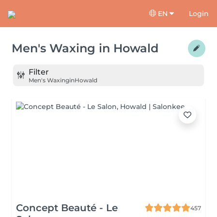
EN
Login
Men's Waxing
in
Howald
Filter
Men's Waxing
in
Howald
Concept Beauté - Le
457