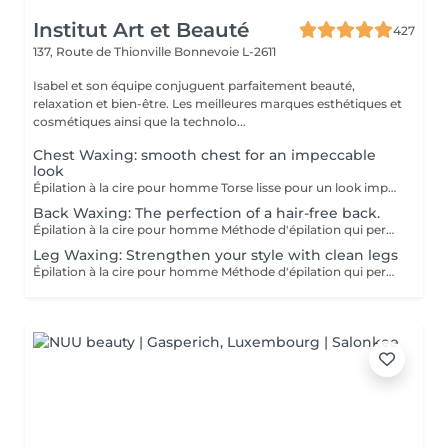
Institut Art et Beauté
427
137, Route de Thionville
Bonnevoie L-2611
Isabel et son équipe conjuguent parfaitement beauté,
relaxation et bien-être. Les meilleures marques esthétiques et
cosmétiques ainsi que la technolo...
Chest Waxing: smooth chest for an impeccable
look
Épilation à la cire pour homme Torse lisse pour un look impeccable. Méthode d'épilation qui permet l'élimination des poils de façon efficace. Les poils qui repoussent s'affinent et sont plus doux. Pour l'épilation masculine, nous utilisons la cire tiède pour la plupart des régions du corps et la cire chaude pour les régions plus sensibles (torse et parties intimes). Le post-épilatoire spécifique aux besoins de la peau des hommes est appliqué par la suite afin de minimiser l'apparition de petits boutons et de poils incarnés. Gardez à l'esprit qu'une exfoliation APRÈS l'épilation est la façon la plus efficace de minimiser ces effets indésirables.
Back Waxing: The perfection of a hair-free back.
Épilation à la cire pour homme Méthode d'épilation qui permet l'élimination des poils de façon efficace. Les poils qui repoussent s'affinent et sont plus doux. Pour l'épilation masculine, nous utilisons la cire tiède pour la plupart des régions du corps et la cire chaude pour les régions plus sensibles (torse et parties intimes). Le post-épilatoire spécifique aux besoins de la peau des hommes est appliqué par la suite afin de minimiser l'apparition de petits boutons et de poils incarnés. Gardez à l'esprit qu'une exfoliation APRÈS l'épilation est la façon la plus efficace de minimiser ces effets indésirables.
Leg Waxing: Strengthen your style with clean legs
Épilation à la cire pour homme Méthode d'épilation qui permet l'élimination des poils de façon efficace. Les poils qui repoussent s'affinent et sont plus doux. Pour l'épilation masculine, nous utilisons la cire tiède pour la plupart des régions du corps et la cire chaude pour les régions plus sensibles (torse et parties intimes). Le post-épilatoire spécifique aux besoins de la peau des hommes est appliqué par la suite afin de minimiser l'apparition de petits boutons et de poils incarnés. Gardez à l'esprit qu'une exfoliation APRÈS l'épilation est la façon la plus efficace de minimiser ces effets indésirables.