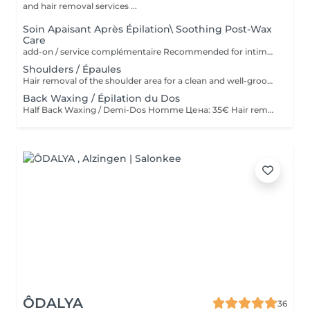
and hair removal services ...
Soin Apaisant Après Épilation\ Soothing Post-Wax
Care
add-on / service complémentaire Recommended for intimate areas, underarms and sensitive skin. * Recommandé pour le maillot, les aisselles et les peaux sensibles. Service complémentaire à ajouter après une épilation à la cire. Idéal pour les peaux sensibles ou sujettes aux rougeurs. Application d'un masque apaisant et d'une poudre anti-stress pour calmer la peau, réduire l'inconfort et laisser la peau douce et protégée Add-on service after waxing. Ideal for sensitive skin or skin prone to redness and irritation. Includes the application of a soothing mask and anti-stress powder to calm the skin, reduce discomfort, and leave it soft and protected.
Shoulders / Épaules
Hair removal of the shoulder area for a clean and well-groomed appearance. Épilation des épaules pour un résultat propre et soigné.
Back Waxing / Épilation du Dos
Half Back Waxing / Demi-Dos Homme Цена: 35€ Hair removal of the upper or lower back for a clean and well-groomed appearance. Épilation du haut ou du bas du dos pour un résultat propre et soigné. Full Back Waxing / Dos Complet Homme Цена: 58€ Hair removal of the entire back, including upper and lower back, for smooth and long-lasting results. Épilation complète du dos, incluant le haut et le bas du dos, pour un résultat lisse et durable.
ÔDALYA
36