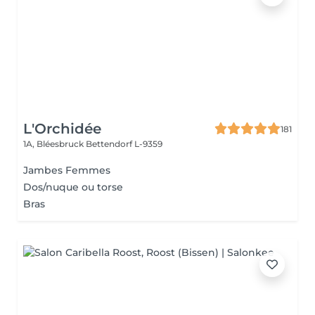
L'Orchidée
181
1A, Bléesbruck
Bettendorf L-9359
Jambes Femmes
Dos/nuque ou torse
Bras