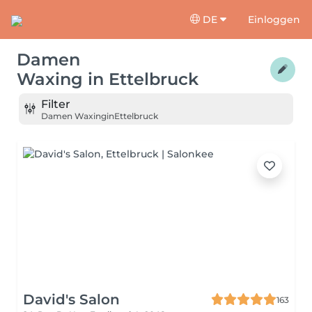
DE
Einloggen
Damen
Waxing
in
Ettelbruck
Filter
Damen Waxing
in
Ettelbruck
David's Salon
163