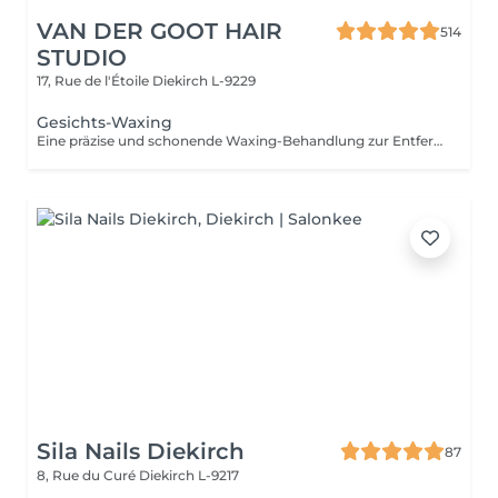
VAN DER GOOT HAIR
514
STUDIO
17, Rue de l'Étoile
Diekirch L-9229
Gesichts-Waxing
Eine präzise und schonende Waxing-Behandlung zur Entfernung unerwünschter Gesichtshaare, zum Beispiel an Augenbrauen, Oberlippe, Nase oder Ohren. Die Haut wirkt danach glatt, sauber und gepflegt und Ihre natürlichen Gesichtszüge werden harmonisch betont.
Sila Nails Diekirch
87
8, Rue du Curé
Diekirch L-9217