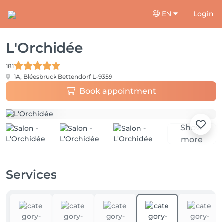
EN
Login
L'Orchidée
181
1A, Bléesbruck
Bettendorf L-9359
Book appointment
Show
more
Services