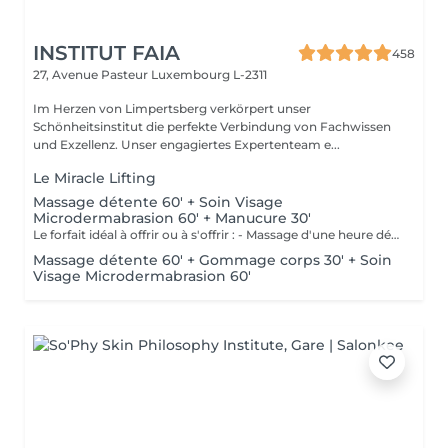
INSTITUT FAIA
458
27, Avenue Pasteur
Luxembourg L-2311
Im Herzen von Limpertsberg verkörpert unser
Schönheitsinstitut die perfekte Verbindung von Fachwissen
und Exzellenz. Unser engagiertes Expertenteam e...
Le Miracle Lifting
Massage détente 60' + Soin Visage
Microdermabrasion 60' + Manucure 30'
Le forfait idéal à offrir ou à s'offrir : - Massage d'une heure détente. - Soin visage d'une heure adapté au type de peau comprenant démaquillage, gommage, extraction des comédons, massage, masque et crème de soin. - Manucure comprenant le limage, la pousse et coupe des cuticules, gommage et massage avec crème de soin. Base transparente comprise si souhaitée.
Massage détente 60' + Gommage corps 30' + Soin
Visage Microdermabrasion 60'