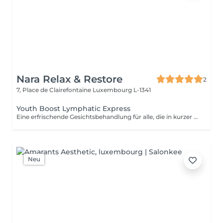
Nara Relax & Restore
2
7, Place de Clairefontaine
Luxembourg L-1341
Youth Boost Lymphatic Express
Eine erfrischende Gesichtsbehandlung für alle, die in kurzer Zeit sichtbare Ergebnisse erzielen möchten. Reinigung, Peeling und gezielte Pflege sorgen für ein frisches, strahlendes und gepflegtes Hautbild. Auf Wunsch kann eine sanfte lymphatische Gesichtsdrainage integriert werden.
Neu