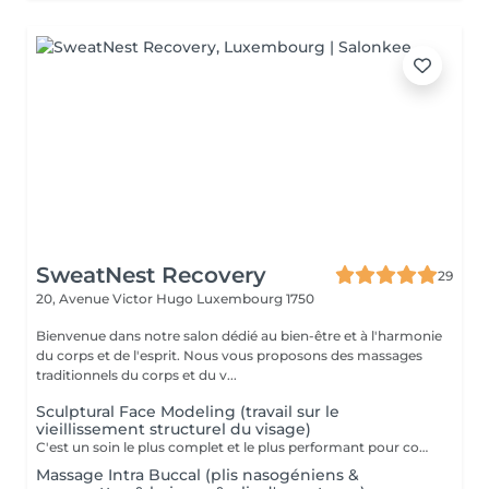
SweatNest Recovery
29
20, Avenue Victor Hugo
Luxembourg 1750
Bienvenue dans notre salon dédié au bien-être et à l'harmonie
du corps et de l'esprit. Nous vous proposons des massages
traditionnels du corps et du v...
Sculptural Face Modeling (travail sur le
vieillissement structurel du visage)
C'est un soin le plus complet et le plus performant pour combattre et/ou prévenir des changements du visage, du cou et le décolleté provoqués par le vieillissement. Cette technique se base sur les connaissances d'anatomie générale, sur la compréhension des mécanismes physiologiques du vieillissement et sur l'analyse esthétique du visage. Quatre techniques sont utilisées durant ce massage : Massage mio-fascial, Massage intra-buccale, Lifting, Drainage lymphatique. Grace à ses nombreux effets, Sculptural Face Modeling rencontre beaucoup de succès parmi des adeptes des méthodes de rajeunissement naturelles et non-invasives, alternatives aux techniques de chirurgie esthétique. Prendre connaissance des contre-indications pour le massage intra buccal est important: Maladies infectieuses de la cavité buccale Maladies de la peau du visage et du décolleté Injections de produits d'acide hyaluronique dans les sillons nasogéniens au cours des 6 derniers mois Injections de fillers dans la zone des lèvres et des joues au cours des 6 derniers mois Les fils tenseurs au cours des 12 derniers mois Injections de la toxine botulique au cours des 6 derniers mois Prothèses, implantation & Extraction dentaire et dentisterie orthopédique au cours des 6 derniers mois Maladies de la glande thyroïde (glande thyroïde hypertrophiée et/ou la présence de tumeurs)
Massage Intra Buccal (plis nasogéniens &