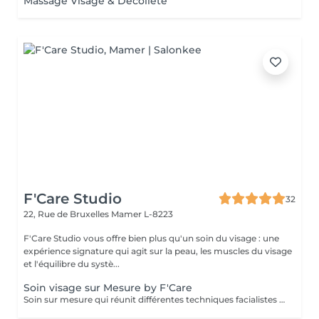
Massage Visage & Décolleté
F'Care Studio
32
22, Rue de Bruxelles
Mamer L-8223
F'Care Studio vous offre bien plus qu'un soin du visage : une
expérience signature qui agit sur la peau, les muscles du visage
et l'équilibre du systè...
Soin visage sur Mesure by F'Care
Soin sur mesure qui réunit différentes techniques facialistes pour cibler en profondeur vos besoins et attentes, zone par zone. La promesse d'une pause bien-être rien que pour vous, d'un soin massage facialiste sur mesure avec des résultats visibles immédiatement. Pour qui ? Vous aimez les soins du visage naturels et non invasifs reposant sur les bienfaits du massage manuel pour transformer durablement la qualité de votre peau et la structure de votre visage. Bénéfices : Effets visibles sur les signes de vieillissement, de fatigue, les gonflements, les imperfections et le manque d'éclat. Chaque soin est réalisé sur mesure en fonction de vos besoins et attentes - Diagnostic de peau et morpho facial - Nettoyage de la peau - Massage en profondeur du visage, cou, décolleté et crâne - Recommandation personnalisé Soin de 60 minutes : 140 € Soin de 75 minutes : 160€ Soin de 90 minutes : 180€ Ajoutez une séance de thérapie LED anti imperfections de 20 minutes (+25€). Lieu : F'Care Studio, 22 rue de Bruxelles à Mamer (Luxembourg). Place de parking privative à droite du studio.