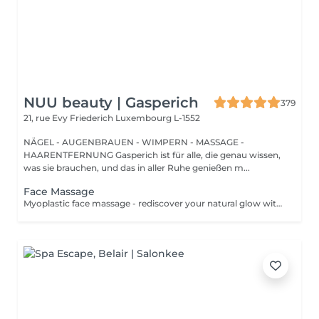
NUU beauty | Gasperich
379
21, rue Evy Friederich
Luxembourg L-1552
NÄGEL - AUGENBRAUEN - WIMPERN - MASSAGE -
HAARENTFERNUNG Gasperich ist für alle, die genau wissen,
was sie brauchen, und das in aller Ruhe genießen m...
Face Massage
Myoplastic face massage - rediscover your natural glow with the deeply rejuvenating myoplastic face massage. This unique technique works not only on the surface of your skin but also on the deeper layers of muscles and fascia. Through precise, sculpting movements, it releases tension, improves circulation, and restores elasticity. The result? A lifted, defined, and radiant look that feels as refreshing as it appears. Every session is like a reset for your face leaving you looking youthful, relaxed, and glowing with vitality. Express Facial Massage is designed for those who value their time while expecting visible, refined results. This 30-minute lifting massage focuses on precise muscle stimulation to restore facial tone, improve skin firmness, and redefine the natural facial contour. The treatment helps reduce visible signs of fatigue while stimulating microcirculation, allowing the skin to regain a fresh, radiant, and naturally healthy glow. Perfect as an additional boost to your body massage for complete relaxation and rejuvenation. Important: This treatment is available only as an add-on to any body massage and cannot be booked as a standalone service.