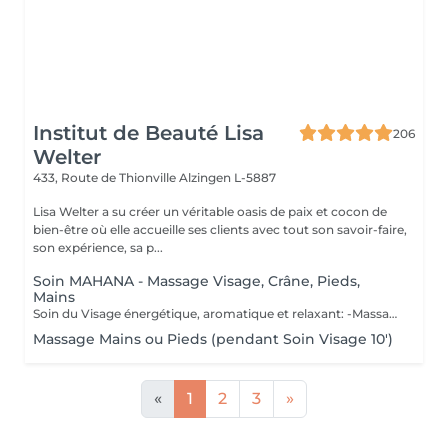
Institut de Beauté Lisa
206
Welter
433, Route de Thionville
Alzingen L-5887
Lisa Welter a su créer un véritable oasis de paix et cocon de
bien-être où elle accueille ses clients avec tout son savoir-faire,
son expérience, sa p...
Soin MAHANA - Massage Visage, Crâne, Pieds,
Mains
Soin du Visage énergétique, aromatique et relaxant: -Massage en étoile du Crâne, Mains, Pieds - Inspiré d'un rituel Polynésien, avec des huiles essentielles de fleur de Tiaré et Jasmin. Les Bienfaits Mahana: -Relaxe intensément -Délie les zones de tensions -Relance l'énergie -Apaise le mental -Hydratation de la Peau en profondeur -Illume le teint
Massage Mains ou Pieds (pendant Soin Visage 10')
«
1
2
3
»