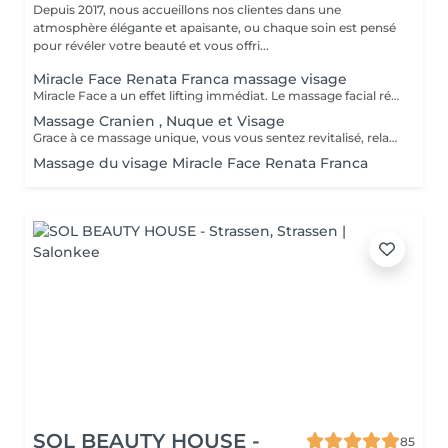
Depuis 2017, nous accueillons nos clientes dans une
atmosphère élégante et apaisante, ou chaque soin est pensé
pour révéler votre beauté et vous offri...
Miracle Face Renata Franca massage visage
Miracle Face a un effet lifting immédiat. Le massage facial réduit les gonflements, accentue les formes du visage et favorise la revitalisation naturelle de la peau. La méthode Miracle Face by Renata França a pour fonction de drainer les dèmes et de redéfinir les contours du visage. Grâce à des manuvres de drainage lymphatique et de massage modelant, elle offre un résultat exceptionnel.
Massage Cranien , Nuque et Visage
Grace à ce massage unique, vous vous sentez revitalisé, relaxé et apaisé (avec ou sans utilisation de produit)
Massage du visage Miracle Face Renata Franca
SOL BEAUTY HOUSE -
85