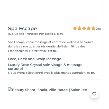
Spa Escape
290
16, Rue des Franciscaines
Belair L-1539
Spa Escape, votre massage et centre de wellness se trouve
dans le calme quartier résidentiel de Belair; 16 rue des
Franciscaines. Notre travail est fo...
Face, Neck and Scalp Massage
Luxury Rose Crystal soin visage & massage
corporel
Nous avons sélectionné avec la plus grande attention les produits lauréats Organic Pharmacy, pour faire de votre rituel spa un moment luxueux et unique. Ces soins pour la peau et bien-être du corps portent cette expérience à un tout autre niveau. Des ingrédients entièrement biologiques sont utilisés pour étancher la soif d'hydratation, de purification et de nutrition de votre peau. Pendant ce moment de détente et de sérénité, laissez-vous choyer par un massage facial par drainage lymphatique aux cristaux de rose, et retrouvez un visage plus sculpté et un teint rosé et éclatant. Le massage corporel qui accompagne ce soin en fait une expérience zen totale.