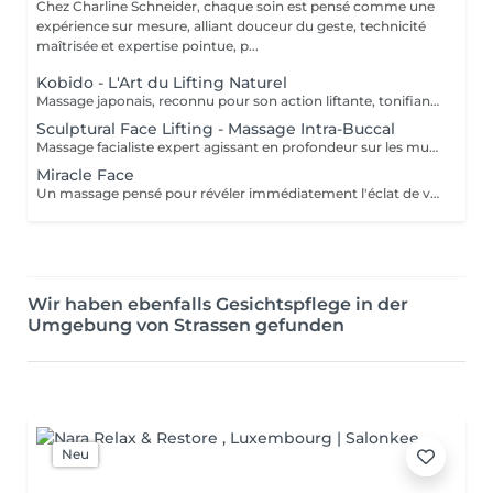
Chez Charline Schneider, chaque soin est pensé comme une
expérience sur mesure, alliant douceur du geste, technicité
maîtrisée et expertise pointue, p...
Kobido - L'Art du Lifting Naturel
Massage japonais, reconnu pour son action liftante, tonifiante et anti-âge naturelle. Grâce à un enchaînement précis et rythmé de manuvres manuelles, le Kobido agit en profondeur sur les muscles du visage pour lisser les traits, redessiner l'ovale et raviver l'éclat de la peau. Ce massage stimule la circulation, l'oxygénation des tissus et la production naturelle de collagène et d'élastine, tout en libérant les tensions accumulées dans le visage. Le résultat : un visage plus tonique, reposé et visiblement revitalisé. Bénéfices : Effet liftant naturel et redéfinition des contours Tonification des muscles faciaux Peau plus ferme, plus lisse et plus lumineuse Traits défatigués et tensions relâchées Résultats visibles dès la première séance. Pour des effets durables, une pratique régulière est recommandée.
Sculptural Face Lifting - Massage Intra-Buccal
Massage facialiste expert agissant en profondeur sur les muscles du visage, y compris ceux inaccessibles par le massage externe. Cette technique avancée combine stretching facial et massage intra-buccal pour relâcher les tensions, sculpter les volumes et lifter naturellement le visage, le cou et le décolleté. En travaillant la musculature interne et externe, ce massage permet de redessiner l'ovale, rehausser les pommettes, lisser les traits et améliorer visiblement la qualité de la peau. Il stimule également la circulation sanguine et lymphatique, favorisant l'éclat, la tonicité et la régénération cutanée. Bénéfices : Ovale du visage redessiné, traits sculptés Lissage des rides, cernes et poches Peau plus ferme, plus lumineuse Libération des tensions profondes du visage Effet liftant naturel, sans injection Résultats visibles dès la première séance. Ce massage s'adresse aux visages marqués par le stress, les tensions ou le relâchement.
Miracle Face
Un massage pensé pour révéler immédiatement l'éclat de votre peau. Alliant drainage lymphatique doux et mouvements plus dynamiques, ce soin lisse les traits, défatigue le visage et relance la circulation. Résultat : un teint reposée, lumineux et radieux, des cernes & poches estompées pour un véritable coup d'éclat instantané.
Wir haben ebenfalls Gesichtspflege in der
Umgebung von Strassen gefunden
Neu