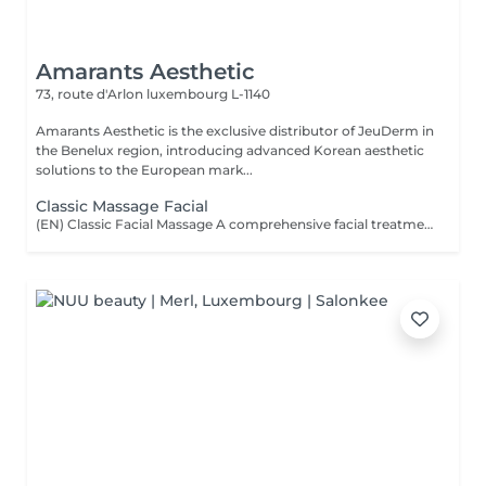
Amarants Aesthetic
73, route d'Arlon
luxembourg L-1140
Amarants Aesthetic is the exclusive distributor of JeuDerm in
the Benelux region, introducing advanced Korean aesthetic
solutions to the European mark...
Classic Massage Facial
(EN) Classic Facial Massage A comprehensive facial treatment combining classic massage techniques with a professional mask as the final step. The treatment is designed to relax facial muscles, improve microcirculation, support skin tone, and restore a feeling of freshness and comfort. The treatment is performed using professional JeuDerm skincare products. The finishing professional mask enhances the effects of the treatment, providing deep hydration, nourishment, and comfort for the skin. An ideal ritual for releasing facial tension, supporting skin recovery, improving overall skin condition, and maintaining natural beauty and radiance. Who is this treatment for? * Facial muscle tension; * Signs of fatigue and stress; * Loss of skin tone and firmness; * Skin requiring hydration and recovery; * Skin showing signs of fatigue; * Maintaining healthy and well-cared-for skin. Benefits after the treatment: * Relaxed facial muscles; * Fresher and more rested appearance; * Feeling of relaxation and lightness; * Hydrated and comfortable skin; * Support of skin tone; * Natural skin radiance. (FR) Massage facial classique Un soin complet associant les techniques classiques de massage du visage avec l'application d'un masque professionnel en étape finale. Le soin vise à détendre les muscles du visage, améliorer la microcirculation, maintenir le tonus cutané et restaurer une sensation de fraîcheur et de confort. Le soin est réalisé avec les produits professionnels JeuDerm. Le masque professionnel finalise le traitement en renforçant ses effets, en apportant une hydratation profonde, des soins nourrissants et un confort optimal à la peau. Un rituel idéal pour libérer les tensions, favoriser la récupération de la peau, améliorer son état général et préserver sa beauté naturelle et son éclat. À qui s'adresse ce soin ? * Tensions musculaires du visage ; * Signes de fatigue et de stress ; * Perte de tonicité et de fermeté de la peau ; * Peaux nécessitant hydratation et récupération ; * Peaux marquées par la fatigue ; * Entretien d'une peau saine et soignée. Résultats après le soin : * Muscles du visage détendus ; * Visage plus frais et reposé ; * Sensation de détente et de légèreté ; * Peau hydratée et confortable ; * Maintien du tonus cutané ; * Éclat naturel de la peau.