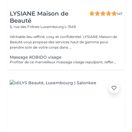
LYSIANE Maison de
147
Beauté
5, rue des Frênes
Luxembourg L-1549
Véritable lieu raffiné, cosy et confidentiel. LYSIANE Maison de
Beauté vous propose des services haut de gamme pour
prendre soin de votre corps dans ...
Massage KOBIDO visage
Profiter de ce merveilleux massage visage repulpant, raffermissant et anti-âge sans faire de nettoyage complet et vous relaxer. Ce massage peut être réalisé 1 à 2 fois par semaine. Mais au moins une fois par mois, faire le soin visage KOBIDO intégral de 1H ou 1H30 afin de nettoyer la peau en profondeur.