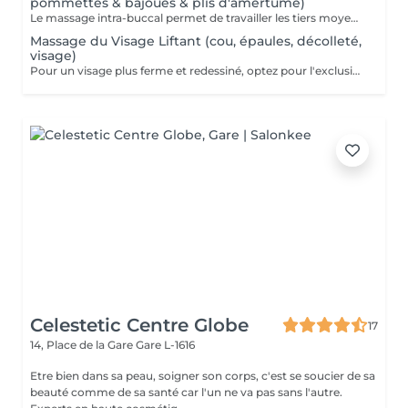
pommettes & bajoues & plis d'amertume)
Le massage intra-buccal permet de travailler les tiers moyen et inferieur du visage qui sont particulièrement touchés par les changements dus à l'âge : plis nasogénien, bajoues, rides autour de la bouche, plis d'amertume, « peau d'orange » du menton. C'est une technique vraiment originale et subtile, qui stimule les muscles du visage par un double massage interne et externe. Le but du massage intra-buccal est d'éliminer l'hypertonie des muscles du visage, de soulager les tensions dans les zones d'attachement musculaire aux os et de diminuer les poches et les cernes sous les yeux. Note importante : le massage intra-buccal a pour but un effet esthétique mais pas thérapeutique. Il n'est pas indiqué pour soigner le bruxisme !
Massage du Visage Liftant (cou, épaules, décolleté,
visage)
Pour un visage plus ferme et redessiné, optez pour l'exclusivité d'un massage de votre visage personnalisé. Pendant 60 min des dizaines de techniques, de gestes précis, minutieux, vont stimuler, détendre, oxygéner les différents tissus qui composent votre visage & décolleté & épaules. Le résultat est aussi bien une sensation unique de bien-être de détente, qu'un visage lissé, repulpé, lumineux et éclatant.
Celestetic Centre Globe
17
14, Place de la Gare
Gare L-1616
Etre bien dans sa peau, soigner son corps, c'est se soucier de sa
beauté comme de sa santé car l'un ne va pas sans l'autre.