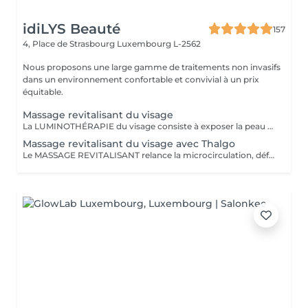
idiLYS Beauté
157
4, Place de Strasbourg
Luxembourg L-2562
Nous proposons une large gamme de traitements non invasifs
dans un environnement confortable et convivial à un prix
équitable.
Massage revitalisant du visage
La LUMINOTHÉRAPIE du visage consiste à exposer la peau à des lumières LED afin de stimuler le renouvellement cellulaire et améliorer l'éclat du teint.
Massage revitalisant du visage avec Thalgo
Le MASSAGE REVITALISANT relance la microcirculation, défatigue les traits du visage et redonne fraicheur à la peau. La LUMINOTHÉRAPIE du visage consiste à exposer la peau à des lumières LED afin de stimuler le renouvellement cellulaire et améliorer l'éclat du teint.