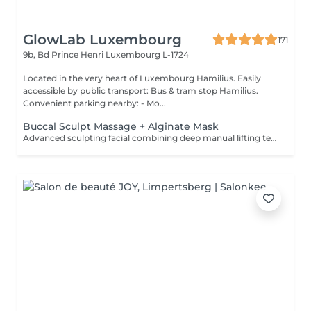
GlowLab Luxembourg
171
9b, Bd Prince Henri
Luxembourg L-1724
Located in the very heart of Luxembourg Hamilius. Easily
accessible by public transport: Bus & tram stop Hamilius.
Convenient parking nearby: - Mo...
Buccal Sculpt Massage + Alginate Mask
Advanced sculpting facial combining deep manual lifting techniques with intraoral (buccal) massage to redefine facial contours, release muscle tension, and enhance natural lifting. Includes an alginate mask to calm the skin, restore hydration, and enhance the sculpting effect. Recommended course: 5-10 sessions, 1-2 times per week, followed by maintenance. BENEFITS: - Defined facial contours - Reduced puffiness - Improved circulation - Natural lifting effect - Muscle tension release INDICATIONS: - Loss of facial definition - Puffiness - Muscle tension - Dull skin - Early signs of aging CONTAINDICATIONS: - Active inflammation - Open wounds - Severe acne - Recent invasive procedures - Dental conditions (relative) AFTERCARE: - Stay hydrated - Avoid alcohol and salt on the same day - Maintain regular treatments Sculpt. Lift. Define.