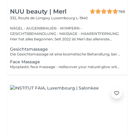
NUU beauty | Merl
788
332, Route de Longwy
Luxembourg L-1940
NÄGEL - AUGENBRAUEN - WIMPERN -
GESICHTSBEHANDLUNG - MASSAGE - HAARENTFERNUNG
Hier hat alles begonnen. Seit 2022 ist Merl das allererste
Zuhause der ...
Gesichtsmassage
Die Gesichtsmassage ist eine kosmetische Behandlung, bei der Hände oder ein Werkzeug verwendet werden, um das Gesicht und den Hals zu massieren, um die Durchblutung anzuregen, Entspannung zu fördern und das Erscheinungsbild der Haut zu verbessern. Gesichtsmassagen sind eine verjüngende Behandlung, die Ihnen zu einem jugendlicheren, strahlenden Teint verhelfen kann. Vollständige Gesichtsmassage + Pflege - ist eine kosmetische Behandlung, bei der Hände oder ein Werkzeug verwendet werden, um das Gesicht und den Hals zu massieren, um die Durchblutung anzuregen, Entspannung zu fördern und das Erscheinungsbild der Haut zu verbessern. Am Ende der Behandlung werden Vitaminmasken und Gesichtscremes aufgetragen. Gesichts- und Wangenmassage - ist eine kosmetische Behandlung, bei der Hände oder ein Werkzeug verwendet werden, um das Gesicht und den Hals zu massieren, um die Durchblutung anzuregen, Entspannung zu fördern und das Erscheinungsbild der Haut zu verbessern. Bei der Wangenmassage werden Druckpunkte im Inneren des Mundes massiert, um die Muskeln und Bänder im Wangenfettgewebe (zwischen den Wangen und den Kieferknochen) zu stimulieren und den Bereich zu straffen und zu konturieren. Am Ende der Behandlung werden Vitaminmasken und Gesichtscremes aufgetragen. Altersbeschränkungen: empfohlen ab 20 Jahren. Empfehlungen nach dem Eingriff: es gibt keine Empfehlungen nach diesen Verfahren. Frequenz: 8-10 Mal, einmal pro Woche.
Face Massage
Myoplastic face massage - rediscover your natural glow with the deeply rejuvenating myoplastic face massage. This unique technique works not only on the surface of your skin but also on the deeper layers of muscles and fascia. Through precise, sculpting movements, it releases tension, improves circulation, and restores elasticity. The result? A lifted, defined, and radiant look that feels as refreshing as it appears. Every session is like a reset for your face leaving you looking youthful, relaxed, and glowing with vitality. Express face massage is designed for those who value their time while expecting visible, refined results. This 30-minute lifting massage focuses on precise muscle stimulation to restore facial tone, improve skin firmness, and redefine the natural facial contour. The treatment helps reduce visible signs of fatigue while stimulating microcirculation, allowing the skin to regain a fresh, radiant, and naturally healthy glow. Perfect as an additional boost to your body massage for complete relaxation and rejuvenation. Important: This treatment is available only as an add-on to any body massage and cannot be booked as a standalone service.