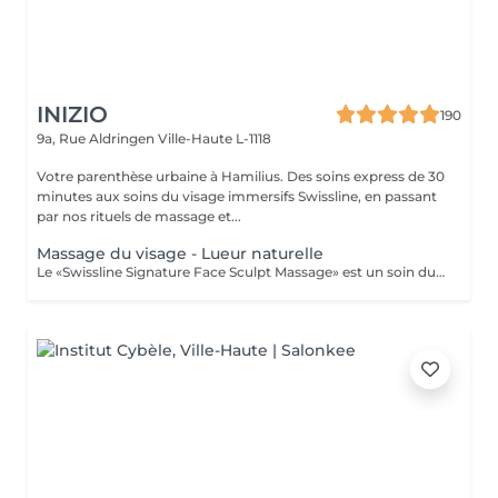
INIZIO
190
9a, Rue Aldringen
Ville-Haute L-1118
Votre parenthèse urbaine à Hamilius. Des soins express de 30
minutes aux soins du visage immersifs Swissline, en passant
par nos rituels de massage et...
Massage du visage - Lueur naturelle
Le «Swissline Signature Face Sculpt Massage» est un soin du visage extrêmement innovant, original et technique. Ce traitement rythmé, à la fois profond et relaxant, combine travail respiratoire, drainage lymphatique manuel (MLD), relâchement musculaire et manipulation fasciale, associés aux techniques de modelage avancées caractéristiques d'Anna Tsankova. Le soin stimule le drainage lymphatique et la circulation, soulage les tensions musculaires, affine les contours du visage et réactive la production de collagène. Ce traitement innovant donne aux clients la sensation que leur visage s'est «ouvert», débarrassé de ses blocages, avec un effet de remise en forme visible, des rides d'expression lissées et une circulation améliorée, pour un teint renouvelé et une véritable éclat.