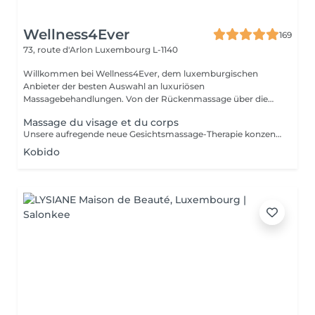
Wellness4Ever
169
73, route d'Arlon
Luxembourg L-1140
Willkommen bei Wellness4Ever, dem luxemburgischen
Anbieter der besten Auswahl an luxuriösen
Massagebehandlungen. Von der Rückenmassage über die
Kerzen...
Massage du visage et du corps
Unsere aufregende neue Gesichtsmassage-Therapie konzentriert sich darauf, Ihre Haut zu verjüngen und Ihnen ein jugendliches, strahlendes Aussehen zu verleihen, das Sie entspannt, erfrischt und voller Leben fühlen lässt. Regelmäßige Gesichtsmassagen können die Durchblutung verbessern und die Gesichtsmuskeln entspannen, Verspannungen im Gesicht und um die Augen lösen und gleichzeitig die Textur, die schlaffe Haut und das Auftreten von Falten verbessern. Es hat sich auch gezeigt, dass es den Sinusdruck lindert und sogar bei hartnäckiger Akne helfen kann. All diese Vorteile können Ihnen strahlende, belebte Gesichtszüge schenken, die Ihnen ein ebenso jugendliches Gefühl geben, wie Sie aussehen.
Kobido