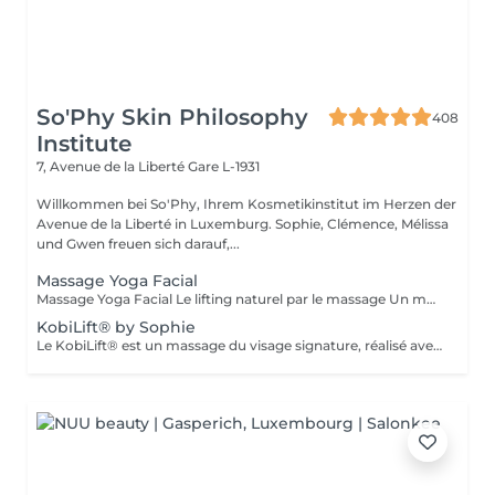
So'Phy Skin Philosophy
408
Institute
7, Avenue de la Liberté
Gare L-1931
Willkommen bei So'Phy, Ihrem Kosmetikinstitut im Herzen der
Avenue de la Liberté in Luxemburg. Sophie, Clémence, Mélissa
und Gwen freuen sich darauf,...
Massage Yoga Facial
Massage Yoga Facial Le lifting naturel par le massage Un massage du visage dynamique et profond qui stimule les muscles et relance les circulations pour redessiner les contours du visage. Grâce à des manuvres expertes et à l'utilisation d'outils spécifiques comme le Gua Sha et les Mushrooms, ce soin agit à la fois sur la tonicité de la peau et la détente des tensions faciales. Il permet de lisser les traits, d'illuminer le teint et de révéler un visage plus reposé et naturellement sculpté. Un soin idéal pour celles et ceux qui recherchent un effet visible, tout en profitant d'un moment de relâchement profond. Comme chaque soin chez So'Phy, le massage est adapté en fonction des besoins de votre peau et des tensions observées.
KobiLift® by Sophie
Le KobiLift® est un massage du visage signature, réalisé avec une gestuelle précise et rythmée visant à stimuler les muscles, relancer les circulations et libérer les tensions. Il agit en profondeur pour redessiner les contours du visage, lisser les traits et raviver l'éclat de la peau, tout en procurant un effet liftant naturel. Le KobiLift est proposé seul, pour un effet immédiat, ou intégré dans un soin du visage complet afin d'en renforcer les résultats et d'améliorer la qualité de la peau. À la fois tonique et relaxant, ce soin offre un véritable moment de lâcher-prise tout en apportant des résultats visibles. Idéal pour celles et ceux qui recherchent un visage plus lisse, plus lumineux et naturellement raffermi.