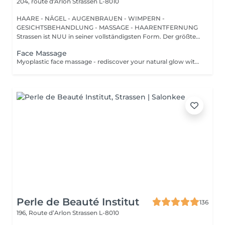
204, route d'Arlon
Strassen L-8010
HAARE - NÄGEL - AUGENBRAUEN - WIMPERN -
GESICHTSBEHANDLUNG - MASSAGE - HAARENTFERNUNG
Strassen ist NUU in seiner vollständigsten Form. Der größte
Sal...
Face Massage
Myoplastic face massage - rediscover your natural glow with the deeply rejuvenating myoplastic face massage. This unique technique works not only on the surface of your skin but also on the deeper layers of muscles and fascia. Through precise, sculpting movements, it releases tension, improves circulation, and restores elasticity. The result? A lifted, defined, and radiant look that feels as refreshing as it appears. Every session is like a reset for your face leaving you looking youthful, relaxed, and glowing with vitality. Buccal face massage - is one of the most exclusive beauty treatments loved by celebrities worldwide. Performed both outside and inside the mouth, it targets the deepest facial muscles that are rarely activated. This powerful technique relieves jaw tension, sculpts cheekbones, plumps lips naturally, and improves lymphatic drainage. The result is a beautifully contoured, youthful face with a radiant, healthy glow. After just one session, you'll feel lighter, fresher, and more confident. This is an experience that goes beyond beauty, reaching harmony and balance. Express face massage is designed for those who value their time while expecting visible, refined results. This 30-minute lifting massage focuses on precise muscle stimulation to restore facial tone, improve skin firmness, and redefine the natural facial contour. The treatment helps reduce visible signs of fatigue while stimulating microcirculation, allowing the skin to regain a fresh, radiant, and naturally healthy glow. Perfect as an additional boost to your body massage for complete relaxation and rejuvenation. Important: This treatment is available only as an add-on to any body massage and cannot be booked as a standalone service.
Perle de Beauté Institut
136
196, Route d’Arlon
Strassen L-8010