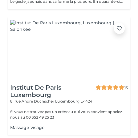
Le geste japonais dans sa forme la plus pure. En quarante-cinq minutes, ce massage facial ancestral aux mouvements précis relance la micro-circulation, dénoue les tensions du visage et redessine les traits. Un soin bref mais intense, pour un teint relancé et une sensation de fraîcheur immédiate, entre deux rendez-vous ou avant une soirée.
Institut De Paris
13
Luxembourg
8, rue André Duchscher
Luxembourg L-1424
Si vous ne trouvez pas un créneau qui vous convient appelez-
nous au 00 352 49 25 23
Massage visage