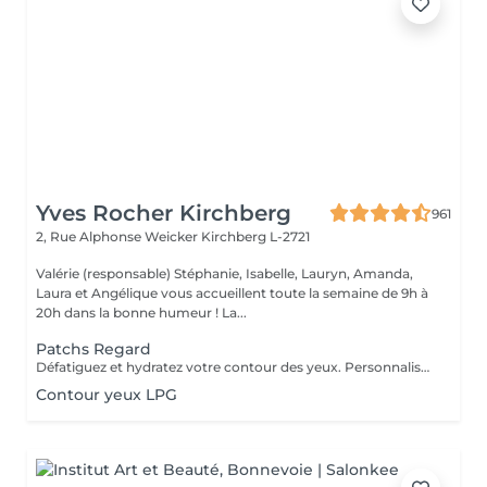
Yves Rocher Kirchberg
961
2, Rue Alphonse Weicker
Kirchberg L-2721
Valérie (responsable) Stéphanie, Isabelle, Lauryn, Amanda,
Laura et Angélique vous accueillent toute la semaine de 9h à
20h dans la bonne humeur ! La...
Patchs Regard
Défatiguez et hydratez votre contour des yeux. Personnalisez votre soin visage nettoyant ou essentiel en bénéficiant pendant votre masque de patchs formulés spécialement pour défatiguer et hydrater le contour des yeux.
Contour yeux LPG