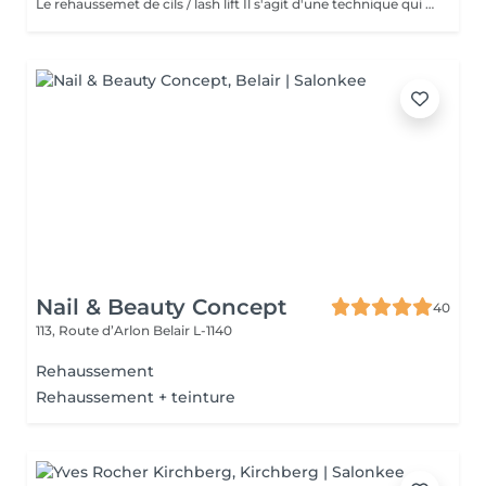
Le rehaussemet de cils / lash lift Il s'agit d'une technique qui consiste à recourber, rehausser les cils naturels pour une periode de 4 à 6 semaines.le simple rehaussement ne comprend pas la teinture et le soin à la kératine contrairement au soin lash botox Technique qui permet de rehausser, améliorer, soigner et épaissir les cils. Le soin lash botox / keratine appliquer est un soin complet pour vos cils. Précautions a prendre : Venir sans lentilles de contact Eviter l'exposition au soleil et mouiller les cils 24 heures après
Nail & Beauty Concept
40
113, Route d’Arlon
Belair L-1140
Rehaussement
Rehaussement + teinture