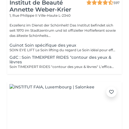
Institut de Beauté
597
Annette Weber-Krier
1, Rue Philippe II
Ville-Haute L-2340
Exzellenz im Dienst der Schönheit! Das Institut befindet sich
seit 1970 im Stadtzentrum und ist offizieller Hoflieferant sowie
das älteste Schönheits...
Guinot Soin spécifique des yeux
SOIN EYE LIFT Le Soin lifting du regard Le Soin idéal pour effacer les signes de l'âge (rides, relâchement des paupières) et les marques de fatigue (poches, cernes). RÉSULTATS BEAUTÉ LE REGARD EST DÉFATIGUÉ, VISIBLEMENT PLUS JEUNE. Action sur les signes de l'âge - Les rides et ridules sont lissées. - Les paupières sont rehaussées. Le regard est agrandi et rajeuni. Action sur les signes de fatigue - Les poches et les cernes sont visiblement atténués. Le regard est reposé et lumineux. SECRETS DU SOIN MODELAGE YEUX Sérum de Modelage Yeux et techniques manuelles ciblées pour favoriser le drainage en relançant la microcirculation afin d'atténuer les poches et les cernes. STIMULATION MUSCULAIRE YEUX La stimulation musculaire fait travailler les muscles du contour des yeux, grâce au micro-courant de stimulation. Cette phase, associée au Sérum Gel Yeux retend les traits en redonnant du volume aux muscles et draine les poches et les cernes en relançant la microcirculation. Effet "lifting" immédiat : les rides de la patte d'oie et la ride du lion sont lissées et les paupières sont rehaussées. MASQUE YEUX Le Masque exclusif GUINOT en non tissé permet de lisser la ride de la patte d'oie et la ride du lion, et de réduire visiblement les poches et les cernes.
GdC : Soin TIMEXPERT RIDES "contour des yeux &
lèvres
Soin TIMEXPERT RIDES "contour des yeux & lèvres" L'efficacite des composants actifs de TimexpertRides ( BTX-Tripeptine, Tissulage Tech, Energy Pythoactives ). La combinaison de bio-engineering pour eliminer les rides avec des ingredients specifiques, qui agissent contre les differentes sortes de problemes comme les cercles noirs, les cernes et le relachement. La peau autour des yeux retrouve de la clarte, de l'energie et de la fermete. Résultats immédiats. - Tout type de peau normale à sèche - Toute saison - Recommandé à partir 30 ans Sous forme d'une cure de trois sessions, une par semaine ou comme traitement flash. Massage spécifique : Cupping-yoga facial-pierre Gua-Sha