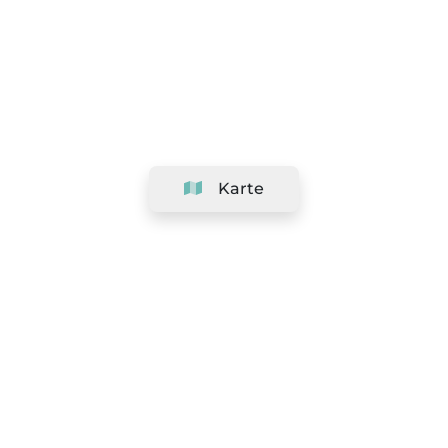
Karte
Unternehmen
Support
Team
&
Jobs
Ihr Geschäft hinzufügen