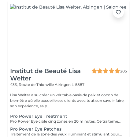
Institut de Beauté Lisa
205
Welter
433, Route de Thionville
Alzingen L-5887
Lisa Welter a su créer un véritable oasis de paix et cocon de
bien-être où elle accueille ses clients avec tout son savoir-faire,
son expérience, sa p...
Pro Power Eye Treatment
Pro Power Eye cible cinq zones en 20 minutes. Ce traitement de la peau offre un soin complet de la zone complexe des yeux et cible les muscles faciaux, les réseaux de macro et micro circulation, et la texture de la peau à l'aide de patchs aux acides de fruits et l'utilisation de micro courant.
Pro Power Eye Patches
Traitement de la zone des yeux illuminant et stimulant pour les réseaux de macro et micro circulation et la texture de la peau à l'aide de patches aux acides de fruits.