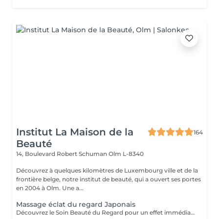
Institut La Maison de la
164
Beauté
14, Boulevard Robert Schuman
Olm L-8340
Découvrez à quelques kilomètres de Luxembourg ville et de la
frontière belge, notre institut de beauté, qui a ouvert ses portes
en 2004 à Olm. Une a...
Massage éclat du regard Japonais
Découvrez le Soin Beauté du Regard pour un effet immédiat et visible. Grâce au drainage, aux points d'acupression et au massage stimulant, le regard est défatigué, les cernes et poches atténués, et les ridules lissées dès la première séance. Un moment de détente profonde, idéal seul ou en complément d'un soin, pour un regard lumineux et reposé.