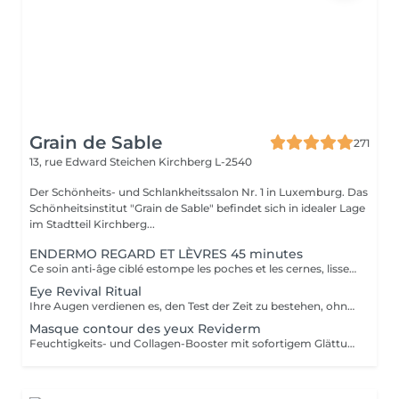
Grain de Sable
271
13, rue Edward Steichen
Kirchberg L-2540
Der Schönheits- und Schlankheitssalon Nr. 1 in Luxemburg. Das
Schönheitsinstitut "Grain de Sable" befindet sich in idealer Lage
im Stadtteil Kirchberg...
ENDERMO REGARD ET LÈVRES 45 minutes
Ce soin anti-âge ciblé estompe les poches et les cernes, lisse les rides du contour des yeux et de la bouche, repulpe les lèvres et rehausse les paupières pour ouvrir et défatiguer le regard.
Eye Revival Ritual
Ihre Augen verdienen es, den Test der Zeit zu bestehen, ohne ihre Ausstrahlung zu verlieren, das ist die Mission von CellCollagen Eye Contour. Die subtile Kombination aus ihrer mit Hibiskus-Oligopeptiden angereicherten Kollagenmatrix und dem Zellserum, mit dem sie infundiert ist, wird Ihre Augenkontur vergrößern. Diese leistungsstarke Luxusbehandlung, hochkonzentriert in stabilisierten Zellextrakten (15%), versorgt die besonders empfindliche Haut dieses Bereichs nicht nur mit Feuchtigkeit und revitalisiert sie, sondern polstert auch Falten auf* und reduziert sichtbar Augenringe und Schwellungen. Ihre Augen sind ausgeruht* und unglaublich leuchtend.
Masque contour des yeux Reviderm
Feuchtigkeits- und Collagen-Booster mit sofortigem Glättungseffekt.