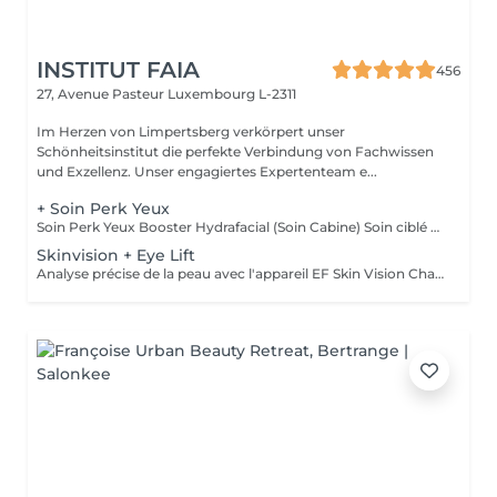
INSTITUT FAIA
456
27, Avenue Pasteur
Luxembourg L-2311
Im Herzen von Limpertsberg verkörpert unser
Schönheitsinstitut die perfekte Verbindung von Fachwissen
und Exzellenz. Unser engagiertes Expertenteam e...
+ Soin Perk Yeux
Soin Perk Yeux Booster Hydrafacial (Soin Cabine) Soin ciblé du contour des yeux réalisé en cabine, en complément d'un soin Hydrafacial. Le Perk Yeux exfolie délicatement et infuse un sérum concentré pour hydrater, lisser les ridules et illuminer le regard. Résultat immédiat: un contour de l'il plus frais, défatigué et lumineux. Fonctionnement : Le soin nécessite l'achat d'un booster personnel au prix de 50€. Ce booster, conservé en cabine, permet de réaliser 3 séances en complément d'un Hydrafacial.
Skinvision + Eye Lift
Analyse précise de la peau avec l'appareil EF Skin Vision Chaque peau étant unique, nous analysons ensemble les besoins actuels de votre peau. L'appareil diagnostic effectue une analyse complète. Il détermine l'identité de votre peau en quelques minutes, en se basant sur 9 paramètres spécifiques: hydratation, excès de sébum, élasticité, desquamation, pores, taches pigmentaires, rides pattes d'oie, rides du front, couperose. Soin des yeux liftant pour un regard éclatant. Un soin intensif du contour des yeux; massage très efficace des points de pression, massage anti-age liftant, Expert Eye patch et soin intensif du contour des yeux avec la technologie Oxy Booster. Grâce à ce soin les poches et les cernes sont atténuées, les rides sont lissées, le regard est plus éclatant et la fatigue est éliminée.