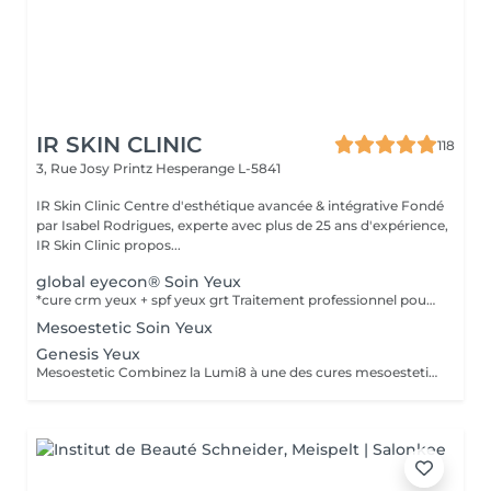
IR SKIN CLINIC
118
3, Rue Josy Printz
Hesperange L-5841
IR Skin Clinic Centre d'esthétique avancée & intégrative Fondé
par Isabel Rodrigues, experte avec plus de 25 ans d'expérience,
IR Skin Clinic propos...
global eyecon® Soin Yeux
*cure crm yeux + spf yeux grt Traitement professionnel pour corriger les multiples imperfections du contour oculaire. Traitement GLOBAL pour combattre les multiples imperfections de la zone péri oculaire. Protocole combiné de différentes catégories de produit : peeling + solution transépidermique. Efficacité thérapeutique maximale et protocole très faiblement invasif. Produits spécifiquement développés pour cette zone avec une excellente tolérance dermique et oculaire, testés sous contrôle dermatologique et ophtalmologique. Pour atténuer les rides et lignes d'expression, poches et cernes, et à l'affaissement de la paupière supérieure. Durée: 30 min, en cure de 6 soins à raison d'un soin par semaine.
Mesoestetic Soin Yeux
Genesis Yeux
Mesoestetic Combinez la Lumi8 à une des cures mesoestetic,mesopeel , mesoéclat... afin d'obtenir un résultat spectaculaire et durable. Recommandé pour l'anti-aging , les peaux acnéique , affaissées , les rides . les cicatrices et les autres imperfections de la peau. Bienvenue dans une nouvelle ère dans les soins du visage et du corps . Résultat spectaculaires , efficaces , durables et scientifiquement avérés, visible dès la première séance. Traitement indolore et non invasif