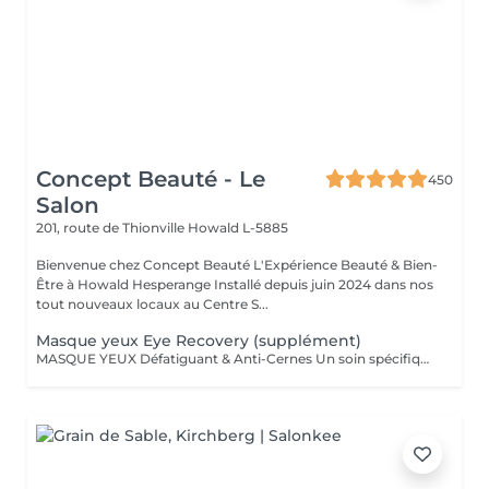
Concept Beauté - Le
450
Salon
201, route de Thionville
Howald L-5885
Bienvenue chez Concept Beauté L'Expérience Beauté & Bien-
Être à Howald Hesperange Installé depuis juin 2024 dans nos
tout nouveaux locaux au Centre S...
Masque yeux Eye Recovery (supplément)
MASQUE YEUX Défatiguant & Anti-Cernes Un soin spécifique pour la zone fragile du contour des yeux, qui décongestionne, lisse et illumine le regard. Grâce à l'action d'actifs drainants et revitalisants, ce soin atténue les cernes, les poches et les rides pour un regard reposé et éclatant. A inclure dans n'importe quel Soin SOINS DU VISAGE COMFORT ZONE Nos soins du visage utilisent les produits de la marque Comfort Zone, une référence en cosmétique professionnelle alliant science, nature et innovation. Formulés avec des ingrédients d'origine naturelle, sans silicones, parabènes ni huiles minérales, ces soins sont conçus pour respecter l'équilibre de la peau tout en offrant des résultats visibles et durables. Chaque soin est un véritable rituel de bien-être et d'efficacité, adapté aux besoins spécifiques de votre peau.