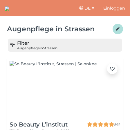
DE
Einloggen
Augenpflege
in
Strassen
Filter
Augenpflege
in
Strassen
So Beauty L’institut
592