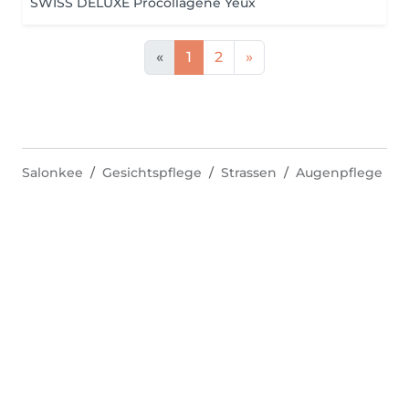
SWISS DELUXE Procollagène Yeux
«
1
2
»
Salonkee
Gesichtspflege
Strassen
Augenpflege