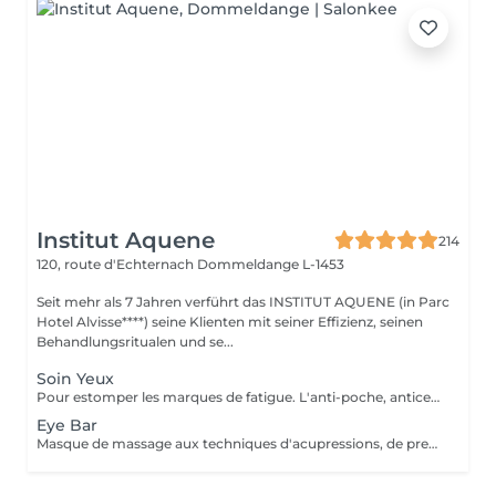
Institut Aquene
214
120, route d'Echternach
Dommeldange L-1453
Seit mehr als 7 Jahren verführt das INSTITUT AQUENE (in Parc
Hotel Alvisse****) seine Klienten mit seiner Effizienz, seinen
Behandlungsritualen und se...
Soin Yeux
Pour estomper les marques de fatigue. L'anti-poche, anticernes, anti-rides pour un effet lissant et comblant. Peut être fait seul ou combiné à un soin visage.
Eye Bar
Masque de massage aux techniques d'acupressions, de pressothérapies, massage vibratoire. Peut être fait seul ou combiné dans un soin.