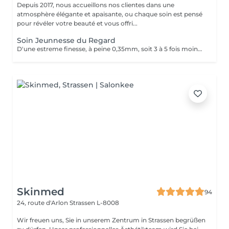
Depuis 2017, nous accueillons nos clientes dans une
atmosphère élégante et apaisante, ou chaque soin est pensé
pour révéler votre beauté et vous offri...
Soin Jeunnesse du Regard
D'une estreme finesse, à peine 0,35mm, soit 3 à 5 fois moins quelle celle du visage et pauvre en élastine, en collagène et en cellules graisseuses, le contour des yeux est la zone la plus fragile et la plus vulhérable du visage. Constamment mobilisé avec près de 10000 clignement quitidients, il reflète les premieres signes du vieillissement avec son relachement cutané et l'apparition des rides. Un soin specifique contour les yeux c'est un soin qui hydrate le contour de l'oeil avec un effet anti-âge, anti-poches.
Skinmed
94
24, route d'Arlon
Strassen L-8008
Wir freuen uns, Sie in unserem Zentrum in Strassen begrüßen