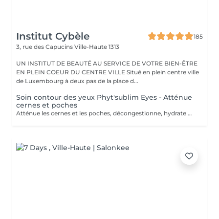
Institut Cybèle
185
3, rue des Capucins
Ville-Haute 1313
UN INSTITUT DE BEAUTÉ AU SERVICE DE VOTRE BIEN-ÊTRE
EN PLEIN COEUR DU CENTRE VILLE Situé en plein centre ville
de Luxembourg à deux pas de la place d...
Soin contour des yeux Phyt'sublim Eyes - Atténue
cernes et poches
Atténue les cernes et les poches, décongestionne, hydrate Avec le soin contour des yeux certifié bio Phyt'Sublim Eyes, découvrez toute l'expertise professionnelle de Phyt's rien que pour vos yeux. Constitué de 8 étapes, qui s'enchaînent au rythme des manuvres décongestionnantes et drainantes, il conjugue parfaitement soin et détente. Sérum bio concentré d'actifs, baume fondant stimulant, masque peel-off défroissant et émulsion légère défatigante Immédiatement, décongestionné et dynamisé. Convient pour : Tous types de peaux