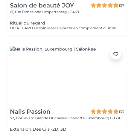
Salon de beauté JOY
137
61, rue Ermesinde
Limpertsberg L-1469
Rituel du regard
DU REGARD Le soin idéal à ajouter en complément d'un soin du visage. Le rituel du regard, qu'il soit pratiqué seul ou en complément d'un soin, offre un effet revitalisant et drainant grâce à des techniques de massage manuelles et au gua sha spécialement adapté à la zone du contour des yeux.
Nails Passion
133
52, Boulevard Grande Duchesse Charlotte
Luxembourg L-1330
Extension Des Cils -2D, 3D