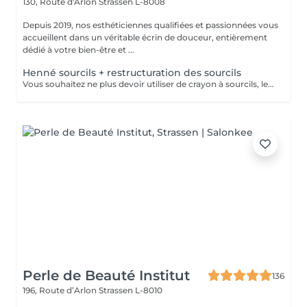
130, Route d'Arlon
Strassen L-8008
Depuis 2019, nos esthéticiennes qualifiées et passionnées vous
accueillent dans un véritable écrin de douceur, entièrement
dédié à votre bien-être et ...
Henné sourcils + restructuration des sourcils
Vous souhaitez ne plus devoir utiliser de crayon à sourcils, le henné est ce qu'il vous faut. Il s'agit d'une teinture végétale qui va colorer la peau pendant 2 semaines et teinter les sourcils pendant au moins 6 semaines. Vous obtiendrez ainsi des sourcils parfaitement redessinés de façon plus durable. Le henné peut également être la solution pour raviver un microblading entre deux retouches, ceci vous permettra de tenir un peu plus longtemps avant de refaire le microblading. Restructuration complète des sourcils compris dans la prestation.
Perle de Beauté Institut
136
196, Route d’Arlon
Strassen L-8010