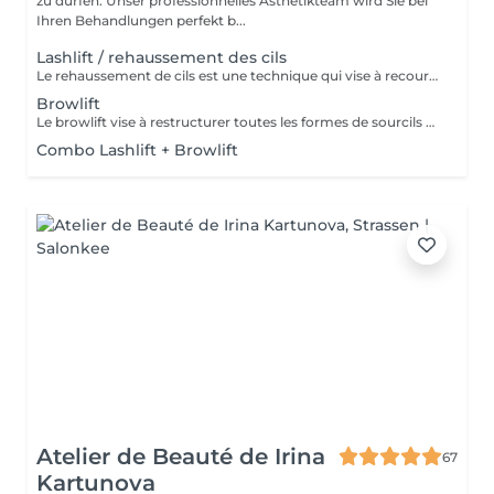
zu dürfen. Unser professionnelles Ästhétikteam wird Sie bei
Ihren Behandlungen perfekt b...
Lashlift / rehaussement des cils
Le rehaussement de cils est une technique qui vise à recourber et à allonger les cils afin d'apporter un effet mascara au regard. Le regard est plus ouvert et plus lumineux.
Browlift
Le browlift vise à restructurer toutes les formes de sourcils et à mettre en valeur leur caractère naturel, ce qui a pour effet d'intensifier le regard.
Combo Lashlift + Browlift
Atelier de Beauté de Irina
67
Kartunova