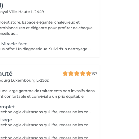
l)
Royal
Ville-Haute L-2449
 élégante, chaleureux et
 ambiance zen et élégante pour profiter de chaque
eils ad...
 Miracle face
Ce soin visage vous offre: Un diagnostique. Suivi d'un nettoyage en profondeur de votre peau, et un massage Miracle Face qui a un effet de lifting immédiat , ce massage facial dégonfle, accentue les formes du visage et favorise la revitalisation naturelle de la peau.
auté
157
sbourg
Luxembourg L-2562
une large gamme de traitements non invasifs dans
 confortable et convivial à un prix équitable.
complet
Le HIFU est une technologie d'ultrasons qui lifte, redessine les contours du visage et raffermit la peau en ciblant les couches profondes pour un effet anti-âge. La LUMINOTHÉRAPIE du visage consiste à exposer la peau à des lumières LED afin de stimuler le renouvellement cellulaire et améliorer l'éclat du teint.
visage
Le HIFU est une technologie d'ultrasons qui lifte, redessine les contours du visage et raffermit la peau en ciblant les couches profondes pour un effet anti-âge.
Le HIFU est une technologie d'ultrasons qui lifte, redessine les contours du visage et raffermit la peau en ciblant les couches profondes pour un effet anti-âge. La LUMINOTHÉRAPIE du cou consiste à exposer la peau à des lumières LED afin de stimuler le renouvellement cellulaire et améliorer la texture de la peau.