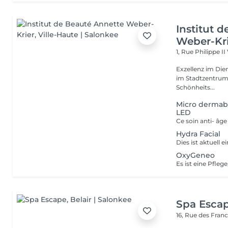
Institut 
Weber-Kr
1, Rue Philippe II
Exzellenz im Dienst der Schönheit!
im Stadtzentrum u
Schönheits...
Micro dermab
LED
Hydra Facial
OxyGeneo
Spa Esca
16, Rue des Fran