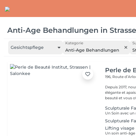
Anti-Age Behandlungen
in
Strass
Kategorie
S
Gesichtspflege
Anti-Age Behandlungen
S
Perle de B
196, Route d’Arl
Depuis 2017, nou
élégante et apai
beauté et vous off
Sculpturale F
Sculpturale F
Lifting visage