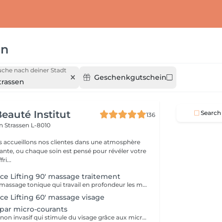
en
uche nach deiner Stadt
Geschenkgutschein
trassen
eauté Institut
Search
136
on
Strassen L-8010
s accueillons nos clientes dans une atmosphère
sante, ou chaque soin est pensé pour révéler votre
ri...
ace Lifting 90' massage traitement
Un Soin avec un massage tonique qui travail en profondeur les muscles de votre visage en interne et en externe. RESULTATS: - Rajeunissement naturel sans injections - Amélioration du tonus musculaire (fitness passif du visage) - Action drainage, detoxication - Enrichissement en oxygène - Amélioration de la microcirculation - Disparition de double menton - La peau devient plus lisse et plus élastique
ace Lifting 60' massage visage
 par micro-courants
Un soin anti-âge non invasif qui stimule du visage grâce aux micro-courants. Il raffermit la peau, améliore l'ovale du visage et procure un effet lifting immédiat.