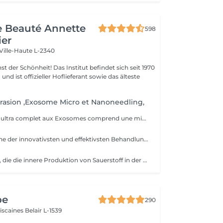
de Beauté Annette
598
ier
Ville-Haute L-2340
 Das Institut befindet sich seit 1970
nd ist offizieller Hoflieferant sowie das älteste
rasion ,Exosome Micro et Nanoneedling,
Ce soin anti- âge ultra complet aux Exosomes comprend une microdermabrasion, un soin activateur Cold plasma, le microneedling avec des Exosomes, un masque feuille de collagène avec le nanoneedling, pour finaliser encore 15' de luminothérapie. Vous partirez avec votre sérum aux exosomes pour continuer le soin à domicile.
Dies ist aktuell eine der innovativsten und effektivsten Behandlungsmethoden und absolut schmerzfrei. Abgestorbene Hautzellen werden durch eine Kombination aus mechanischen und chemischen Peelings sanft abgetragen und Unreinheiten aus den Poren gesaugt. Gleichzeitig wird die Haut mit wohltuenden hochpotenten Wirkstoffen versorgt. Das Kollagenwachstum wird stimuliert, die Zellerneuerung angeregt und die Haut intensiv durchfeuchtet. Sie erscheint straffer und erhält einen jugendlichen Glow. Durch die verschiedenen Booster kann auf jede Hautsituation perfekt eingegangen werden. Neben erstklassigen Anti-Aging Behandlungen , bietet sich die Möglichkeit, die Haut zu entschlacken und die junge, zu Unreinheiten neigende Haut ebenmässiger erscheinen zu lassen. Die aufgeführten Behandlungsziele sind spürbar und direkt sichtbar- ohne Ausfallzeiten nach der Anwendung.
Es ist eine Pflege, die die innere Produktion von Sauerstoff in der Haut, die Mikroabrasion des Stratum corneum und die Infusion von Wirkstoffen in die tiefen Hautschichten kombiniert. Eine angenehme Behandlung, die gleichzeitig auf 3 Ebenen wirkt und sofort sichtbare Ergebnisse liefert. Durch die Zuordnung der Radiofrequenz verbessert die Behandlung die Konturen des Gesichts, den Hautaspekt. Die Haut ist frisch, jung und strahlend. TriPollar RF Radio Frequency ist eine neue, hochentwickelte Technologie für die nicht-invasive Gesichtsstraffung. Die Haut wird tief erhitzt, was eine straffende Wirkung der Kollagenfasern ermöglicht und die Haut sofort straffer macht. Radiofrequenz stimuliert auch die natürliche Produktion von Kollagen- und Elastinfasern, was zu erheblichen Ergebnissen bei der Verbesserung der Gesichtslinien und Falten führt. Die Ergebnisse sind sofort sichtbar und bestehen auch ohne Operation und ohne Revalidierungszeit. Darüber hinaus verringert der Ultraschall vorübergehend die Dichte der Hautschichten, so dass sich zwischen den Zellen Räume bilden. Wirkstoffe können daher tiefer in die Haut eindringen. Die Wirkstoffe bestehen aus kleinen Molekülen, die einen besseren Durchgang zwischen den Zellen ermöglichen. Dieser Prozess ist sicher und effektiv für alle Hauttypen, selbst für die empfindlichste Haut. Es ist auch schmerzlos, bietet eine Mikromassage und regt die Regeneration an
pe
290
ciscaines
Belair L-1539