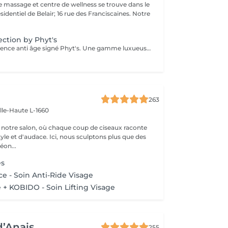
e massage et centre de wellness se trouve dans le
sidentiel de Belair; 16 rue des Franciscaines. Notre
ection by Phyt's
Le soin par excellence anti âge signé Phyt's. Une gamme luxueuse qui permet un traitement aux actifs puissants naturels et complets des peaux matures. Réduction des rides, fermeté ...une efficacité prouvée et résultat visible dès le 1 er soin. Ce soin commence par un rafraîchissement stimulant des pieds pour favoriser la circulation sanguine et la relaxation.
263
ille-Haute L-1660
notre salon, où chaque coup de ciseaux raconte
tyle et d'audace. Ici, nous sculptons plus que des
éon...
es
e - Soin Anti-Ride Visage
+ KOBIDO - Soin Lifting Visage
d’Anais
255