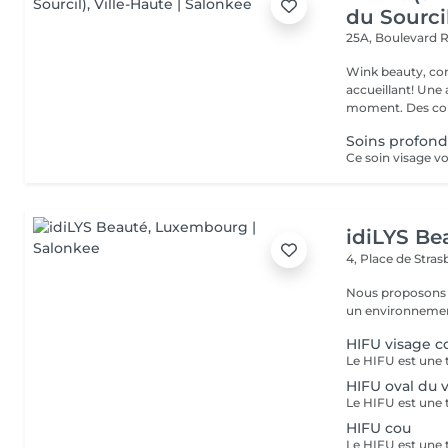
du Sourci
25A, Boulevard 
Wink beauty, concept store. Espace
accueillant! Une
moment. Des cons
Soins profond
idiLYS Be
4, Place de Stra
Nous proposons 
un environnement
HIFU visage 
HIFU oval du 
HIFU cou