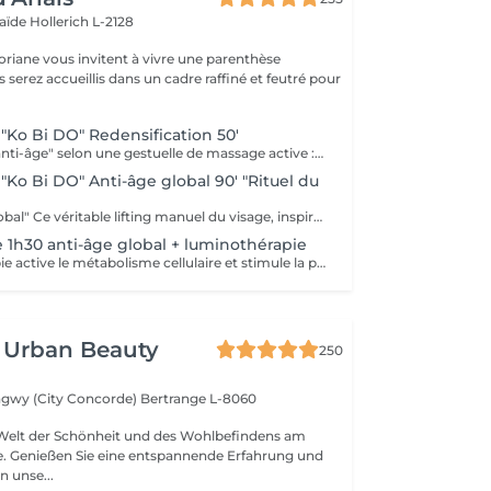
laïde
Hollerich L-2128
oriane vous invitent à vivre une parenthèse
"Ko Bi DO" Redensification 50'
Soin repulpant "anti-âge" selon une gestuelle de massage active : le Ko-Bi-Do. Véritable lifting naturel du visage inspiré d'un rituel japonais associé à notre principe de Dermaponcture pour lisser efficacement les traits et tonifier le cou. Durant ce soin, nous utiliserons les produits spécifiques aux besoin de votre peau.
"Ko Bi DO" Anti-âge global 90' "Rituel du
Soin "anti-âge global" Ce véritable lifting manuel du visage, inspiré du massage japonais "Ko Bi Do"est associé à complexe anti-âge unique. vous retrouvez une peau tonifiée lissée et repulpée. et associés d'un masque aux vertus régénérantes, agit en profondeur sur les rides, la fermeté, les taches pigmentaires et l'éclat, et insiste sur le contour des yeux, la bouche, le décolleté. Vous retrouvé
e 1h30 anti-âge global + luminothérapie
La Luminothérapie active le métabolisme cellulaire et stimule la production de collagène et d'élastine. Au l des séances, la peau retrouve élasticité et éclat, les cicatrices s'atténuent, l'acné guérit. Le résultat est visible très rapidement. Les résultats attendus peuvent varier en fonction de chaque individu. Des études montrent en effet que la peau semble plus jeune et les rides plus atténuées dès la première utilisation de cette technologie. La lumière LED bleue est particulièrement efficace pour prévenir les éruptions cutanées puisqu'elle détruit les bactéries responsables de l'acné directement dans le derme. C'est scientifiquement prouvé !
 Urban Beauty
250
ngwy (City Concorde)
Bertrange L-8060
 Welt der Schönheit und des Wohlbefindens am
se. Genießen Sie eine entspannende Erfahrung und
n unse...