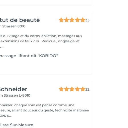
itut de beauté
35
on
Strassen 8010
ls du visage et du corps, épilation, massages aux
 extensions de faux cils , Pedicue , ongles gel et
..
ssage liftant dit "KOBIDO"
Schneider
22
lon
Strassen L-8010
chneider, chaque soin est pensé comme une
esure, alliant douceur du geste, technicité maîtrisée
ue, p...
liste Sur-Mesure