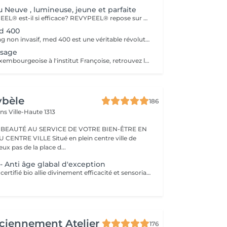
 Neuve , lumineuse, jeune et parfaite
Pourquoi REVYPEEL® est-il si efficace? REVYPEEL® repose sur une combinaison exclusive de trois acides aux actions complémentaires : Des Résultats Visibles et Durables Effet "peau neuve" : Exfoliation contrôlée pour une texture affínée, un teint éclatant et uniformisé. Anti-âge : Stimulation de la production de collagène pour une peau ferme et repulpée. Anti-imperfections : Réduction des rides, cicatrices d'acné et pores dilatés. Éclaircissant : Diminution des taches pigmentaires et prévention des récidives. 3. Adapté à Tous les Types de Peau , REVYPEEL® s'adapte à chaque besoin : Version LOW : Pour une exfoliation douce, idéale pour les peaux sensibles ou en entretien. 4. Sécurité et Confort Contrôle optimal :pas de risques d'irritation ou de rougeurs. Contrairement aux peelings agressifs, REVYPEEL® offre une récupération rapide
d 400
Véritable bio lifting non invasif, med 400 est une véritable révolution dans le domaine de l'esthétique. Combinant la diathermologie et la diathermo-concentration, cette technique va complètement régénérer la peau, raffermir les muscles faciaux, vascularisé les tissus profonds, ré oxygéner les tissus du visage, traiter le relâchement, les rides faciales et le cou. Le traitement va débarrasser la peau de toutes ses impuretés. Puis,la sonophorèse, innovation agissant comme une mésothérapie sans aiguilles, va permettre la pénétration de tous les actifs. Les résultats sont visibles dès la première séance. Cure de 6 soins - Prix 1100
isage
En exclusivité Luxembourgeoise à l'institut Françoise, retrouvez la solution naturelle, non invasive et efficace pour répondre à votre souhait de rajeunissement durable. Le visage, l'ovale et le cou sont redessinés et retrouvent leur tonicité, les rides et plis s'atténuent, le regard retrouve sa luminosité. Les résultats sont visibles dès la première séance. Chaque traitement doit être fait tous les deux mois. Cure de 3 Soins - Prix 1029 Cure de 5 Soins - Prix 1560
ybèle
186
ins
Ville-Haute 1313
 BEAUTÉ AU SERVICE DE VOTRE BIEN-ÊTRE EN
Situé en plein centre ville de
x pas de la place d...
- Anti âge glabal d'exception
Le soin Panacée, certifié bio allie divinement efficacité et sensorialité et cible tous les signes de l'âge : rides, éclat, fermeté. Des textures originales et un modelage visage resculptant unique réalisé à l'aide du Dermophyt's, un appareil à ondes sonores permettant de travailler les tissus en profondeur, pour des résultats visibles instantanément après un seul soin !
ciennement Atelier
176