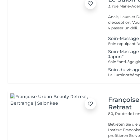
3, rue Marie-Ade
Anais, Laura et D
d'exception. Vous serez accueillis dans un cadre raffiné et feutré pour
y passer un déli...
Soin-Massage 
Soin-Massage 
Japon"
Soin du visag
Françoise
Retreat
80, Route de Lo
Betreten Sie die
Institut Francoi
profitieren Sie vo