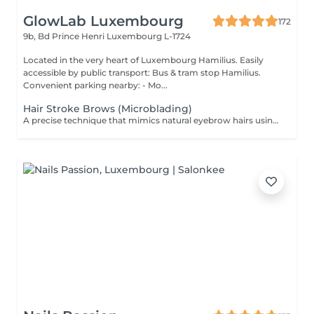
GlowLab Luxembourg
172
9b, Bd Prince Henri
Luxembourg L-1724
Located in the very heart of Luxembourg Hamilius. Easily
accessible by public transport: Bus & tram stop Hamilius.
Convenient parking nearby: - Mo...
Hair Stroke Brows (Microblading)
A precise technique that mimics natural eyebrow hairs using fine strokes for a soft, realistic finish. Ideal for filling gaps, correcting shape, and creating natural density. DURATION & MAINTENANCE: - Results last approximately 8-18 months - A Touch-Up Session is required after 4-6 weeks - Annual refresh is recommended BENEFITS: - Natural hair-like effect - Improved density - Enhanced symmetry - Realistic finish INDICATIONS: - Gaps in brows - Thin or uneven brows - Desire for natural enhancement CONTRAINDICATIONS: - Pregnancy and breastfeeding - Active skin conditions - Open wounds - Oily skin (relative) POST-CARE: - Keep the area dry during healing - Avoid touching or scratching - Use healing products as recommended - Avoid sun and heat