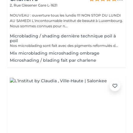
2, Rue Glesener
Gare L-1631
NOUVEAU : ouverture tous les lundis !!!! NON STOP DU LUNDI
AU SAMEDI L'incontournable institut de beauté à Luxembourg.
Nous sommes connues pour n...
Microblading / shading dernière technique poil à
poil
Nos microblading sont fait avec des pigments reformulés depuis la loi du 4 janvier 2022 faites nous confiance nous travaillons avec les meilleures marques sur le marché ne vous inquiétez pas pour la couleur et technique on regardera ensemble sur place :) l'épilation au fil est incluse
Mix microblading microshading ombrage
Microshading / blading fait par charlene