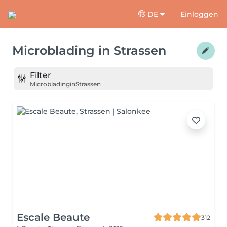
DE
Einloggen
Microblading
in
Strassen
Filter
Microblading
in
Strassen
Escale Beaute
312