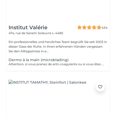
Institut Valérie
434
47a, rue de Sanem
Soleuvre L-4485
Ein professionelles und herzliches Team begrüßt Sie seit 2003 in
dieser Oase der Ruhe. In ihren erfahrenen Händen vergessen
Sie den Alltagsstress in e...
Dermo à la main (microblading)
Attention, si vous prenez de anti-coagulants ou si vous êtes diabétiques, veuillez d'abord nous consulter par téléphone avant de prendre rendez-vous!! Redessine vos sourcils avec des pigments naturels qui tiennent entre 10 et 12 mois il est conseillé de le faire uniquement dans les périodes non ensoleillées et 5-6 semaines avant un départ en vacances afin que la tenue soit au maximum!