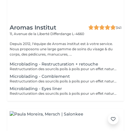
Aromas Institut
341
11, Avenue de la Liberté
Differdange L-4660
Depuis 2012, l'équipe de Aromas institut est à votre service.
Nous proposons une large gamme de soins du visage & du
corps, des pédicures, manucures, ...
Microblading - Restructuration + retouche
Restructuration des sourcils poils à poils pour un effet naturel. Utilisation de pigment d'origine naturel & Bio. Nous vous prions de bien vouloir respecter votre rendez-vous. En prenant rendez-vous, vous occupez une place, dont une autre personne aurait éventuellement besoin. Tout rendez-vous non annulé 24h en avance, est susceptible d'être facturé. (Si vous ne pouvez pas vous présenter à votre RDV, proposez-le éventuellement à un proche ou à un ami) Toute l'équipe de Aromas Institut vous remercie pour votre respect et votre compréhension.
Microblading - Comblement
Restructuration des sourcils poils à poils pour un effet naturel. Utilisation de pigment d'origine naturel & Bio. Nous vous prions de bien vouloir respecter votre rendez-vous. En prenant rendez-vous, vous occupez une place, dont une autre personne aurait éventuellement besoin. Tout rendez-vous non annulé 24h en avance, est susceptible d'être facturé. (Si vous ne pouvez pas vous présenter à votre RDV, proposez-le éventuellement à un proche ou à un ami) Toute l'équipe de Aromas Institut vous remercie pour votre respect et votre compréhension.
Microblading - Eyes liner
Restructuration des sourcils poils à poils pour un effet naturel. Utilisation de pigment d'origine naturel & Bio. Nous vous prions de bien vouloir respecter votre rendez-vous. En prenant rendez-vous, vous occupez une place, dont une autre personne aurait éventuellement besoin. Tout rendez-vous non annulé 24h en avance, est susceptible d'être facturé. (Si vous ne pouvez pas vous présenter à votre RDV, proposez-le éventuellement à un proche ou à un ami) Toute l'équipe de Aromas Institut vous remercie pour votre respect et votre compréhension.