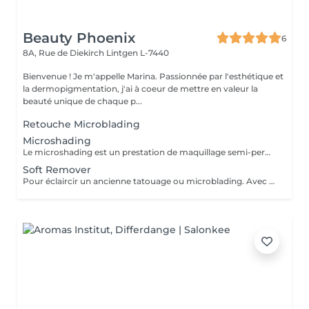
Beauty Phoenix
6
8A, Rue de Diekirch
Lintgen L-7440
Bienvenue ! Je m'appelle Marina. Passionnée par l'esthétique et
la dermopigmentation, j'ai à coeur de mettre en valeur la
beauté unique de chaque p...
Retouche Microblading
Microshading
Le microshading est un prestation de maquillage semi-permanent. Pour sublimer votre regard, harmoniser votre ligne de sourcils. Rendu visuel affect poudrée.
Soft Remover
Pour éclaircir un ancienne tatouage ou microblading. Avec un technique non invasive pour la peau. No! Laser