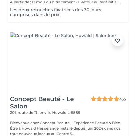
A partir de : 12 mois du 1" traitement -> Retour au tarif initial (à voir avec l'artiste selon chaque cas). Chaque cliente repart sublimée: La micropigmentation des sourcils est une technique innovante qui permet de recréer des sourcils naturels et réalistes. Nos experts artistiques utilisent des pigments spéciaux pour créer subtilement des poils et des micro-points combinés, donnant l'illusion de vrais poils et d'un effet de couleur harmonieuse pour les sourcils avec la technique combinée du Microblading et MicroShading poudré. Ces méthodes révolutionnaires sont non invasives et offre des résultats impressionnants. Découvrez la micropigmentation des sourcils combinés Microblading-Shading à Luxembourg-gare avec Diana.
Les deux retouches fixatrices des 30 jours
comprises dans le prix
Concept Beauté - Le
455
Salon
201, route de Thionville
Howald L-5885
Bienvenue chez Concept Beauté L'Expérience Beauté & Bien-
Être à Howald Hesperange Installé depuis juin 2024 dans nos
tout nouveaux locaux au Centre S...