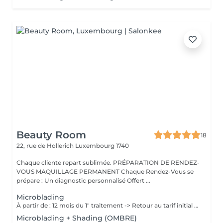
Beauty Room
18
22, rue de Hollerich
Luxembourg 1740
Chaque cliente repart sublimée. PRÉPARATION DE RENDEZ-
VOUS MAQUILLAGE PERMANENT Chaque Rendez-Vous se
prépare : Un diagnostic personnalisé Offert ...
Microblading
À partir de : 12 mois du 1" traitement -> Retour au tarif initial (à voir avec l'artiste selon chaque cas). Chaque cliente repart sublimée: La micropigmentation Microblading des sourcils est une technique innovante qui permet de recréer des sourcils naturels et réalistes. Nos experts artistiques utilisent des pigments spéciaux pour créer subtilement des poils pour les sourcils, et des micro-points pour les sourcils en MicroShading, donnant l'illusion de vrais poils ou d'un effet de couleur harmonieuse pour les sourcils avec la technique du MicroShading poudré. Ces méthodes révolutionnaires sont non invasives et offre des résultats impressionnants. Découvrez la micropigmentation des sourcils Microblading à Luxembourg-gare avec Diana.
Microblading + Shading (OMBRE)