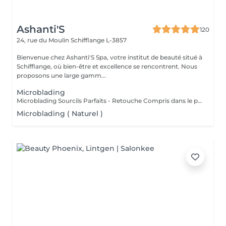
Ashanti'S
120
24, rue du Moulin
Schifflange L-3857
Bienvenue chez Ashanti'S Spa, votre institut de beauté situé à
Schifflange, où bien-être et excellence se rencontrent. Nous
proposons une large gamm...
Microblading
Microblading Sourcils Parfaits - Retouche Compris dans le prix. Un sourcil dessiné avec précision poil à poil, pour un résultat ultra-naturel qui sublime votre regard. Chaque prestation est personnalisée selon la forme de votre visage, votre style et vos envies, pour un effet harmonieux et élégant. Bienfaits : Sourcils pleins et parfaitement dessinés Résultat naturel, comme vos vrais poils Gain de temps au quotidien : fini le maquillage des sourcils Retouche possible pour un effet durable Résultat : un regard sublimé, structuré et naturel, qui attire tous les regards Sur rendez-vous !
Microblading ( Naturel )