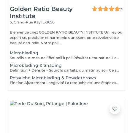
Golden Ratio Beauty
71
Institute
5, Grand-Rue
Kayl L-3650
Bienvenue chez GOLDEN RATIO BEAUTY INSTITUTE Un lieu où
expertise, précision et harmonie s'unissent pour révéler votre
beauté naturelle. Notre phil...
Microblading
Sourcils sur-mesure Effet poil à poil Résultat ultra-naturel Le microblading est une technique de maquillage semi-permanent qui permet de redessiner les sourcils de façon précise et naturelle, en imitant parfaitement l'aspect du poil. À l'aide d'une fine lame composée de micro-aiguilles, des pigments sont implantés manuellement dans la couche superficielle de la peau. Ce soin est idéal pour : restructurer une ligne clairsemée, corriger une asymétrie, gagner du temps au quotidien, sublimer le regard sans maquillage. Résultat : des sourcils harmonieux, élégants et adaptés à la morphologie de votre visage invisiblement travaillés, visiblement magnifiques. La tenue varie de 9 à 18 mois selon le type de peau, le mode de vie et l'entretien.
Microblading & Shading
Définition + Densité = Sourcils parfaits, du matin au soir Ce soin combine deux techniques complémentaires pour un résultat à la fois structuré, doux et sophistiqué : Le microblading (effet poil à poil) recrée chaque poil avec une extrême précision pour redessiner et restructurer la ligne naturelle du sourcil. Le shading (ombrage en dégradé) ajoute de la densité et un effet maquillé très subtil, comme un léger poudré. Cette combinaison est idéale pour les sourcils clairsemés, asymétriques ou manquant de définition, et convient à tous les types de peau, y compris les peaux grasses. Résultat : des sourcils naturels à la base, plus intenses vers la queue, avec un effet make-up no make-up longue durée. Tenue : 12 à 24 mois selon le type de peau et l'entretien.
Retouche Microblading & Powderbrows
Finition Ajustement Longévité La retouche est une étape essentielle pour parfaire le résultat initial du microblading ou des powder brows. Elle permet de : ajuster la forme ou l'intensité, renforcer la couleur, corriger les éventuelles irrégularités liées à la cicatrisation, prolonger la tenue du maquillage semi-permanent. Première retouche recommandée 4 à 8 semaines après la première séance. Ensuite, des retouches annuelles sont conseillées pour entretenir la couleur et la netteté du tracé. Résultat : des sourcils toujours frais, nets et parfaitement définis, sur le long terme. Ce tarif s'applique uniquement aux microbladings & Powderbrows réalisés par notre artiste.