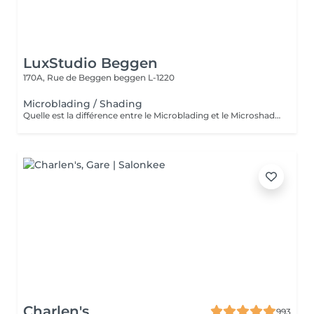
LuxStudio Beggen
170A, Rue de Beggen
beggen L-1220
Microblading / Shading
Quelle est la différence entre le Microblading et le Microshading ? Le Microblading est une technique manuelle de maquillage semi-permanent qui imite parfaitement des poils fins et naturels. Idéal pour combler des zones clairsemées ou redessiner la ligne des sourcils tout en conservant un aspect très naturel. Effet « poil à poil ». Le Microshading, en revanche, utilise une technique de pigmentation par pointillé, similaire à un effet d'ombre ou de dégradé maquillé. Il donne un aspect plus doux, poudré et sophistiqué, idéal pour celles qui aiment un effet maquillage subtil mais structuré. Effet « ombré » ou « poudré ». Quelle technique choisir ? Microblading : pour un effet naturel, sourcils peu fournis ou très fins. Microshading : pour un look maquillé, des sourcils plus nets et définis. Technique mixte (combinée) : les deux techniques sont parfois associées pour un résultat sur mesure, avec poils à l'avant et ombrage à la queue du sourcil. Une consultation personnalisée est toujours recommandée pour déterminer la technique la plus adaptée à votre peau, à vos attentes et à votre style. Souhaitez-vous aussi que eu traduza em português ou adaptar para o público do Lux Studio?
Charlen's
993