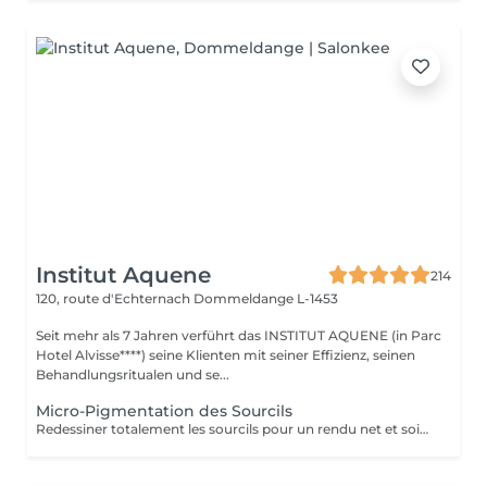
Institut Aquene
214
120, route d'Echternach
Dommeldange L-1453
Seit mehr als 7 Jahren verführt das INSTITUT AQUENE (in Parc
Hotel Alvisse****) seine Klienten mit seiner Effizienz, seinen
Behandlungsritualen und se...
Micro-Pigmentation des Sourcils
Redessiner totalement les sourcils pour un rendu net et soigné, cela devient simple avec la micro-pigmentation. Tous les sourcils, qu'ils soient clairsemés, trop courts, trop long ou inexistants trouvent leur courbe parfaite. Les sourcils sont un élément majeur de nos expressions. La micro-pigmentation vous permet de jouir de la forme adéquate pour sublimer vos sourcils.