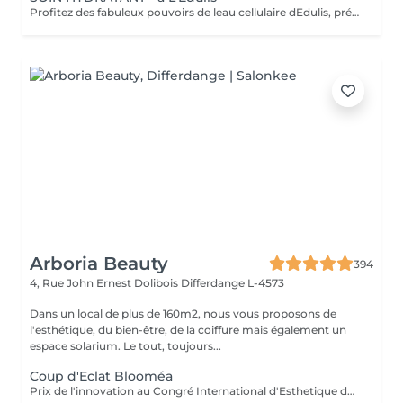
Profitez des fabuleux pouvoirs de leau cellulaire dEdulis, précieuse source dhydratation continue. Après la brumisation du Sérum concentré en eau cellulaire, le Masque Crème ressourçant se transforme en une texture soyeuse qui fond sur votre peau sous le délicat modelage de notre esthéticienne. Bénéfices : Gorgée deau, votre peau retrouve douceur, souplesse et éclat. Retrouvez le confort dune peau hydratée en continu.
Arboria Beauty
394
4, Rue John Ernest Dolibois
Differdange L-4573
Dans un local de plus de 160m2, nous vous proposons de
l'esthétique, du bien-être, de la coiffure mais également un
espace solarium. Le tout, toujours...
Coup d'Eclat Blooméa
Prix de l'innovation au Congré International d'Esthetique de Paris, Venez découvrir en exclusivité au Luxembourg la nouvelle technologie Blooméa. Ce soin est un soin complet en 3 actions : la macro-exfoliation, le modelage par microvibrations et la luminothérapie. 1 seule séance mensuelle ou tous les 2 mois pour régénérer régulièrement la peau, ou plus ponctuelle, pour se préparer à une occasion particulière : le coup d'éclat Bloomea® est bien plus efficace qu'un soin manuel classique en institut pour l'entretien d'un visage épuré, plus lisse et harmonieux. Ce soin assure une pénétration optimisée des crèmes, ainsi qu'un meilleur maintien du maquillage.