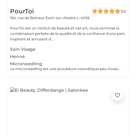
PourToi
122
164, rue de Belvaux
Esch-sur-Alzette L-4026
PourToi est un institut de beauté et nail art, nous sommes la
combinaison parfaite de la qualité et de la confiance d'une part,
inspirant et amusant d...
Soin Visage
Henné
Microneedling
Le microneedling est une procédure cosmétique peu invasive qui utilise de fines aiguilles pour percer légèrement la peau, stimulant ainsi la production de collagène et d'élastine. Elle améliore l'apparence des cicatrices d'acné, rides, pores dilatés et texture irrégulière. Réalisée avec un dermaroller ou dermapen, elle est rapide à récupérer, souvent associée à des sérums pour de meilleurs résultats.