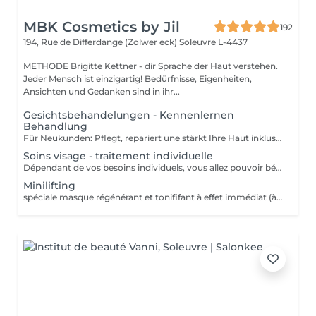
MBK Cosmetics by Jil
192
194, Rue de Differdange (Zolwer eck)
Soleuvre L-4437
METHODE Brigitte Kettner - dir Sprache der Haut verstehen.
Jeder Mensch ist einzigartig! Bedürfnisse, Eigenheiten,
Ansichten und Gedanken sind in ihr...
Gesichtsbehandelungen - Kennenlernen
Behandlung
Für Neukunden: Pflegt, repariert une stärkt Ihre Haut inklusive Hautanalyse (Diathese).
Soins visage - traitement individuelle
Dépendant de vos besoins individuels, vous allez pouvoir bénéficier de soins adaptés à votre type de peau. Le prix va ensuite varier dépendant du soin finalement prèsté : - Traitement individuel des problèmes de peau sensible, hypersensible et peau couperose (à partir de 90) - Traitement individuel des problèmes de peau à tendance acnéique (à partir de 75 euros) - Traitement individuel des problèmes "d'éruption cutanée" ex : hyperactivité des glandes sébacées (à partir de 85) - Traitement des problèmes de pigmentation indésirable et des taches de pigmentation (à partir de 120) - Combinaison d'extraits de végétaux avec des substances minérales et des oligo-éléments, spécialement conçus pour le peaux sensibles (à partir de 75)
Minilifting
spéciale masque régénérant et tonififant à effet immédiat (à partir de 120)