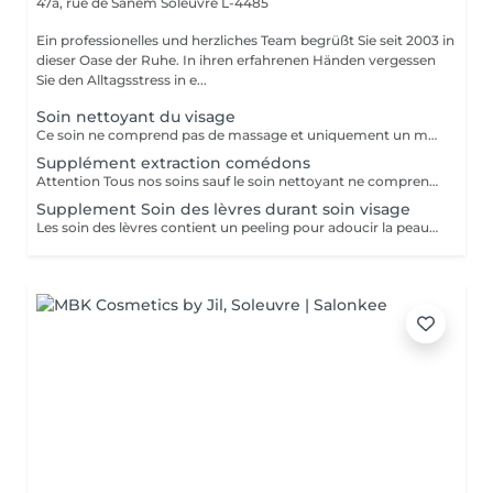
47a, rue de Sanem
Soleuvre L-4485
Ein professionelles und herzliches Team begrüßt Sie seit 2003 in
dieser Oase der Ruhe. In ihren erfahrenen Händen vergessen
Sie den Alltagsstress in e...
Soin nettoyant du visage
Ce soin ne comprend pas de massage et uniquement un masque crème
Supplément extraction comédons
Attention Tous nos soins sauf le soin nettoyant ne comprennent pas dextractions des comédons Donc réservez ce supplément lors de votre prise de rendez-vous pour un soin visage si vous désirez une extraction des comédons
Supplement Soin des lèvres durant soin visage
Les soin des lèvres contient un peeling pour adoucir la peau et un masque spécifique lèvres au collagène & fleur de camomille. Résultat: des lèvres plus douces et hydratées.