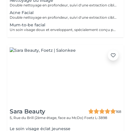
Nettoyage du visage
Double nettoyage en profondeur, suivi d'une extraction ciblée. Soin spécifique adapté aux besoins de votre peau, avec application d'un sérum et d'un masque pour purifier, rééquilibrer et illuminer le teint. Si la peau présente une inflammation ou de l'acné active, il est recommandé de privilégier le soin visage acné, plus adapté et respectueux de l'état cutané.
Acne Facial
Double nettoyage en profondeur, suivi d'une extraction ciblée. Selon l'état de la peau et le niveau d'inflammation, le soin peut inclure un peeling ou un traitement spécifique. Application d'un sérum adapté et d'un masque apaisant pour rééquilibrer la peau.
Mum-to-be facial
Un soin visage doux et enveloppant, spécialement conçu pour les futures mamans. Double nettoyage délicat, suivi d'un soin adapté aux besoins de la peau pendant la grossesse. Application d'un sérum et d'un masque pour hydrater, apaiser et révéler l'éclat naturel. Un moment de calme et de reconnexion, pour prendre soin de vous et de la vie que vous portez
Sara Beauty
168
5, Rue du Brill (2ème étage, face au McDo)
Foetz L-3898
Le soin visage éclat jeunesse