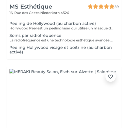
MS Esthétique
59
16, Rue des Celtes
Niederkorn 4526
Peeling de Hollywood (au charbon activé)
Hollywood Peel est un peeling laser qui utilise un masque de charbon posé sur la peau comme vecteur de chaleur pour la rajeunir et la nettoyer en profondeur. Ce soin donne un coup d'éclat immédiat sans aucune éviction sociale. Grâce au Hollywood Peel, votre peau est exfoliée, les lésions solaires et pigmentaires sont réduites, la synthèse de collagène est stimulée, l'acné est régulée et votre grain de peau est unifié. Votre peau retrouve sa lumière naturelle dès la première séance d'Hollywood Peel. Les résultats durent plusieurs mois en fonction de l'état de la peau, du type de peau et du mode de vie.
Soins par radiofréquence
La radiofréquence est une technologie esthétique avancée qui chauffe les couches profondes de la peau afin de stimuler le collagène. Ce traitement procure un effet raffermissant, améliore les contours du visage et aide à réduire l'apparence de la cellulite pour une peau plus lisse et plus jeune. Peau plus ferme et tonifiée Réduction des rides et ridules Amélioration de l'élasticité de la peau Effet liftant naturel Réduction de l'aspect de la cellulite
Peeling Hollywood visage et poitrine (au charbon
activé)