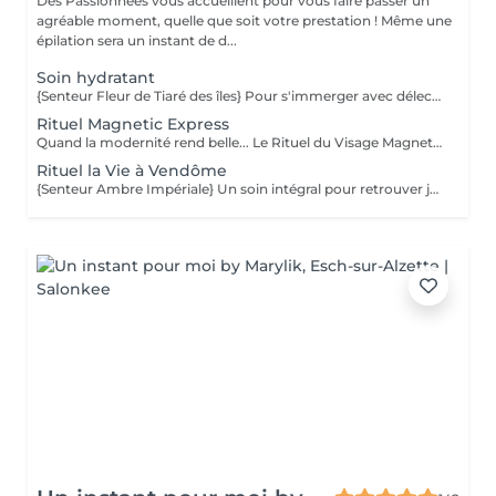
Des Passionnées vous accueillent pour vous faire passer un
agréable moment, quelle que soit votre prestation ! Même une
épilation sera un instant de d...
Soin hydratant
{Senteur Fleur de Tiaré des îles} Pour s'immerger avec délectation dans un lagon d'hydratation intense... Un voyage enchanteur au cur des plus belles îles polynésiennes pour révéler votre beauté originelle. Alliance parfaite de sensorialité et d'efficacité, ce soin associe des textures gorgées d'actifs aux couleurs chatoyantes à des actifs haute performance pour inonder la peau de bien-être et lui procurer une sensation d'hydratation absolue. [Peau déshydratée.]
Rituel Magnetic Express
Quand la modernité rend belle... Le Rituel du Visage Magnetic Express est un gommage-massage du visage innovant grâce à ses particules aimantées. Il est idéal pour nettoyer et protéger rapidement votre peau des agressions extérieures. Votre peau retrouve éclat et nouvelle jeunesse. [Tout type de peaux.]
Rituel la Vie à Vendôme
{Senteur Ambre Impériale} Un soin intégral pour retrouver jeunesse et vitalité... Inspiré par la beauté à la Française, ce soin pour peau mature allie luxe et volupté. Un soin intense et profond qui réveille votre splendeur. Des textures exquises et élégantes, une fragrance singulière empreinte de grâce, des couleurs délicates et féériques et des actifs d'exception à l'instar du Caviar pour ravir l'épiderme. [Peau mature.]