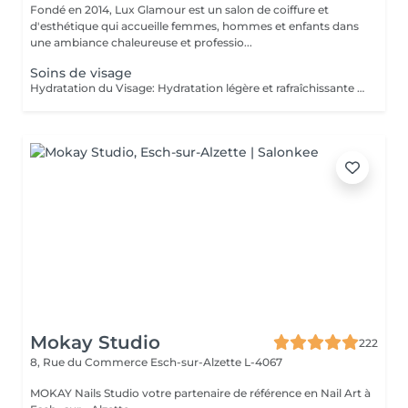
Fondé en 2014, Lux Glamour est un salon de coiffure et
d'esthétique qui accueille femmes, hommes et enfants dans
une ambiance chaleureuse et professio...
Soins de visage
Hydratation du Visage: Hydratation légère et rafraîchissante pour préparer la peau à d'autres soins. Idéal pour nourrir et maintenir la peau souple, confortable et éclatante, sans extraction de points noirs ou blancs. Parfait pour un entretien régulier et une peau prête à recevoir des traitements plus profonds. Soin Visage: Nettoyage complet avec extraction des impuretés (points noirs et blancs). Ce soin revitalise et purifie la peau, laissant le visage propre, lumineux et équilibré. Soin Visage Profond: Traitement intensif avec laser PDT pour améliorer la pénétration des produits et stimuler la régénération de la peau. Résultat rapide et visible, idéal pour les besoins spécifiques ou pour un soin profondément revitalisant. Chaque soin est précédé d'un diagnostic personnalisé avec recommandation de produits adaptés à votre peau.
Mokay Studio
222
8, Rue du Commerce
Esch-sur-Alzette L-4067
MOKAY Nails Studio votre partenaire de référence en Nail Art à