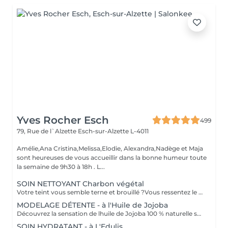
Yves Rocher Esch
499
79, Rue de l`Alzette
Esch-sur-Alzette L-4011
Amélie,Ana Cristina,Melissa,Elodie, Alexandra,Nadège et Maja
sont heureuses de vous accueillir dans la bonne humeur toute
la semaine de 9h30 à 18h . L...
SOIN NETTOYANT Charbon végétal
Votre teint vous semble terne et brouillé ?Vous ressentez le besoin de nettoyer votre peau? Ce soin nettoyant s'adresse à vous. Il permettra de traiter votre peau sans la décaper. Purifié et détoxifié, votre visage retrouve un teint unifié,frais et lumineux. Une vraie bouffée d'oxygène pour votre peau!
MODELAGE DÉTENTE - à l'Huile de Jojoba
Découvrez la sensation de lhuile de Jojoba 100 % naturelle sur votre peau. Nourrie, votre peau retrouve tout son confort. Libéré de ses tensions grâce aux mains habiles de notre esthéticienne, votre visage est détendu. Bénéfices : Nourrie, votre peau retrouve tout son confort.
SOIN HYDRATANT - à L'Edulis