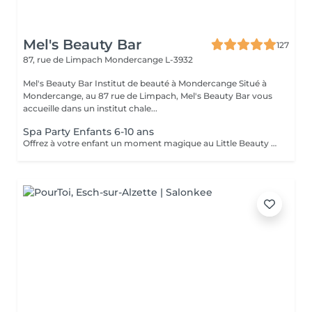
Mel's Beauty Bar
127
87, rue de Limpach
Mondercange L-3932
Mel's Beauty Bar Institut de beauté à Mondercange Situé à
Mondercange, au 87 rue de Limpach, Mel's Beauty Bar vous
accueille dans un institut chale...
Spa Party Enfants 6-10 ans
Offrez à votre enfant un moment magique au Little Beauty Bar by Mel's Beauty Bar Une expérience spa spécialement conçue pour les enfants de 6 à 10 ans, dans une ambiance douce, ludique et cocooning Pendant cette Spa Party, les enfants profitent de plusieurs petites prestations beauté adaptées à leur âge, comme : Mini manucure Soin visage doux et naturel Moment détente / massage léger Activités créatives beauté Le tout dans une ambiance festive avec musique, rires et souvenirs inoubliables Parfait pour un anniversaire ou un moment entre copines. Informations importantes Spa Party enfants Groupe limité à maximum 8 enfants. La réservation est confirmée uniquement après un acompte de 50 €. L'acompte n'est pas remboursable en cas d'annulation. Merci de nous prévenir au moins 24h à l'avance en cas de modification du nombre d'enfants. Un parent accompagnateur doit être présent pendant toute la durée de l'événement. Une fiche d'autorisation (vernis / soins) et une fiche allergies devront être remplies et signées à l'arrivée pour chaque enfant. Merci d'arriver à l'heure afin que l'activité puisse se dérouler dans les meilleures conditions. Options supplémentaires : Les options décoration (ballons, arche, gâteau, etc.) doivent être réservées au minimum 1 mois à l'avance. Ces options sont facturées en supplément selon la demande. Nous nous réjouissons d'accueillir votre enfant pour un moment magique au Little Beauty Bar by Mel's Beauty Bar p