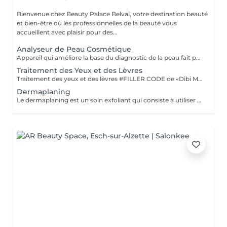
Bienvenue chez Beauty Palace Belval, votre destination beauté
et bien-être où les professionnelles de la beauté vous
accueillent avec plaisir pour des...
Analyseur de Peau Cosmétique
Appareil qui améliore la base du diagnostic de la peau fait par l'esthéticienne, l'analyse est très détaillée. Il y a 8 résultats, notamment sur la couleur de la peau, la brillance, l'équilibre hydrique et huileux, l'inflammation, les ridules, la sensibilité, les tâches de couleur et le blocage des pores. Le rapport vous est envoyé et archivé dans le système membre, ce qui permet de voir l'évolution de l'état de votre peau au fur et à mesure de vos différents traitements. Une liste détaillée des produits cosmétiques liés à vos problématiques de peau vous sera remise.
Traitement des Yeux et des Lèvres
Traitement des yeux et des lèvres #FILLER CODE de «Dibi Milano» cible les signes de fatigue et de vieillissement du contour des yeux et des lèvres. Action protectrice et revitalisante, grâce au Coenzyme Q10, décongestionnante et drainante grâce à la Caféine et un complexe Peptidique. Le contour des yeux est hydraté, lissé, revitalisé, les cernes sont réduites et les poches dégonflées. POUR TOUTES LES PEAUX DE TOUT ÂGE
Dermaplaning
Le dermaplaning est un soin exfoliant qui consiste à utiliser une lame stérile 'semblable à un scalpel) pour raser délicatement la surface de la peau. Cette technique permet d'éliminer les cellules mortes et le duvet facial (le villosité) ce qui rend la peau plus lisse, plus lumineuse et plus réceptive aux soins. TOUS TYPES DE PEAU SAUF ACNE ACTIVE OU IRRITATIONS CUTANÉES