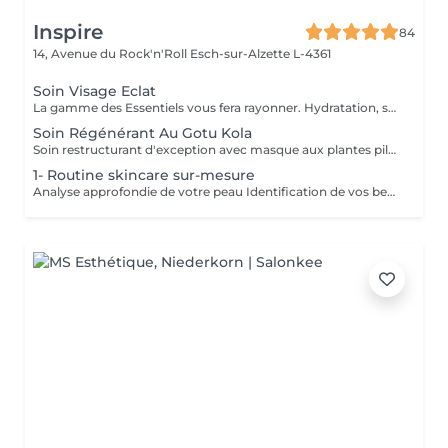
Inspire
84
14, Avenue du Rock'n'Roll
Esch-sur-Alzette L-4361
Soin Visage Eclat
La gamme des Essentiels vous fera rayonner. Hydratation, souplesse et éclat.
Soin Régénérant Au Gotu Kola
Soin restructurant d'exception avec masque aux plantes pilées et huiles essentielles précieuses. Soin Fermeté
1- Routine skincare sur-mesure
Analyse approfondie de votre peau Identification de vos besoins spécifiques Examen de votre trousse de toilette Sélection des produits adaptés Démonstration des bons gestes à adopter au quotidien