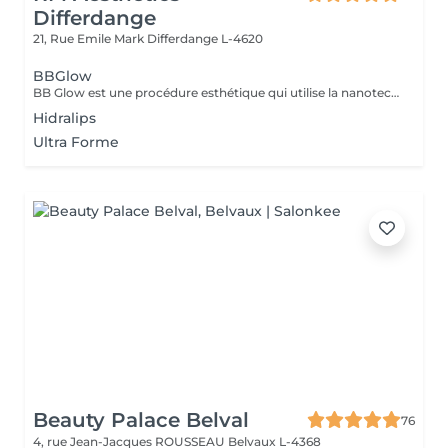
Differdange
21, Rue Emile Mark
Differdange L-4620
BBGlow
BB Glow est une procédure esthétique qui utilise la nanotechnologie pour améliorer l'éclat et la douceur de la peau sans avoir besoin de maquillage. Réalisé sur le derme, il induit et stimule les fibroblastes pour synthétiser le collagène et l'élastine. Ce traitement est réalisé avec un dermapen, des micro-aiguilles et des ampoules spécifiques. Favorise la revitalisation de la peau, la réduction des imperfections, des cernes et des rides d'expression. Lissage des cicatrices d'acné et effet lifting. LES INDICATIONS Réduction des pores Réduction des taches et des taches de rousseur Améliore l'élasticité de la peau Activer le collagène Réduction des ridules d'expression Teint uniforme Améliore la luminosité
Hidralips
Ultra Forme
Beauty Palace Belval
76
4, rue Jean-Jacques ROUSSEAU
Belvaux L-4368