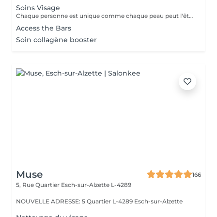
Soins Visage
Chaque personne est unique comme chaque peau peut l'être. Nous offrons à votre peau ce dont elle a précisément besoin. Adaptés aux besoins individuels de votre peau, nous la traitons avec les produits de la gamme SKINOVAGEPX et avec le massage unique Touche Efficace.
Access the Bars
Soin collagène booster
Muse
166
5, Rue Quartier
Esch-sur-Alzette L-4289
NOUVELLE ADRESSE: 5 Quartier L-4289 Esch-sur-Alzette