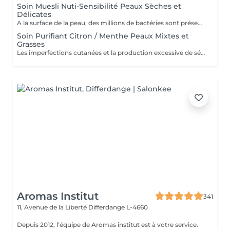
Soin Muesli Nuti-Sensibilité Peaux Sèches et
Délicates
A la surface de la peau, des millions de bactéries sont présentes naturellement et forment ce que l'on appelle le microbiome. Le déséquilibre de ce microbiome cutané peut être à l'origine de désagréments tels que les sensibilités et la peau sèche et agir comme un véritable agréssion. Notre solution pour rétablir cet équilibre repose sur 4 actions; minimiser les risques ,protéger ,traiter et normaliser gràce à l'extrait d'avoine bio, des probiotiques ,du miel et bien d'autres encore...
Soin Purifiant Citron / Menthe Peaux Mixtes et
Grasses
Les imperfections cutanées et la production excessive de sébum caractérisant les peaux grasses sont plus fréquentes chez les adolescents et les jeunes adultes. Mais certains facteurs peuvent favoriser la surproduction de sébum,, les imperfections ou encore la dilatation des pores à tous les âges. Action: A base de Citron et Menthe, Réduit la production de sébum, auto-purifie la peau et l'assainit tout en réduisant la taille des pores.
Aromas Institut
341
11, Avenue de la Liberté
Differdange L-4660
Depuis 2012, l'équipe de Aromas institut est à votre service.