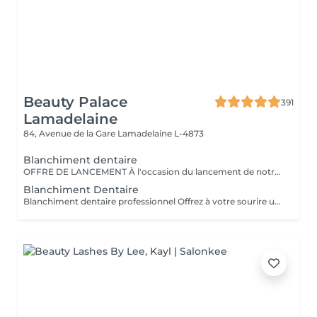
Beauty Palace
391
Lamadelaine
84, Avenue de la Gare
Lamadelaine L-4873
Blanchiment dentaire
OFFRE DE LANCEMENT À l'occasion du lancement de notre nouveau blanchiment dentaire professionnel, profitez d'un tarif préférentiel à 120 € au lieu de 149 €. Offre valable pour une durée limitée. Résultat visible dès la première séance Soin indolore et respectueux de l'émail Offre non cumulable valable pendant la période de lancement.
Blanchiment Dentaire
Blanchiment dentaire professionnel Offrez à votre sourire un véritable coup d'éclat grâce à notre blanchiment dentaire professionnel, réalisé avec des produits de qualité et dans le respect total de l'émail. Ce soin permet d'éclaircir la teinte des dents en douceur, d'atténuer les taches liées au café, thé, tabac ou au temps, et de retrouver un sourire plus lumineux dès la première séance. - Résultats visibles rapidement - Soin indolore et non invasif - Respect de l'émail et des gencives - Convient aux femmes et aux hommes La séance se déroule dans un cadre calme et relaxant, sous la supervision d'une professionnelle formée, avec l'application d'un gel protecteur pour assurer confort et sécurité tout au long du soin. Pour un résultat optimal, plusieurs séances peuvent être recommandées selon la teinte initiale des dents.