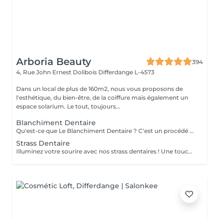
Arboria Beauty
394
4, Rue John Ernest Dolibois
Differdange L-4573
Dans un local de plus de 160m2, nous vous proposons de
l'esthétique, du bien-être, de la coiffure mais également un
espace solarium. Le tout, toujours...
Blanchiment Dentaire
Qu'est-ce que Le Blanchiment Dentaire ? C'est un procédé qui utilise un gel blanchissant activé par une lumière avec une fréquence spécifique. Celui-ci agit sur l'émail et la dentine des dents sans affecter la structure de la dent. Le blanchiment dentaire est sûr, efficace et rapide. Pourquoi vos dents se colorent-elles ? Pour de nombreuses raisons. Les plus communes sont l'âge, la consommation de produits qui colorent les dents comme le café, le thé, les sodas, le tabac, etc. ou à cause d'un traumatisme. Pendant la période de croissance des dents, une prise régulière de tétracycline et d'autres antibiotiques peuvent également être à la base de ces décolorations. Est-ce sans danger ? La sécurité et l'efficacité du produit sont bien établies. Le produit est utilisé en toute sécurité depuis plusieurs années pour le traitement des gencives et des tissus mous. On évite l'utilisation chez les femmes enceintes ou qui allaitent. L'usage du tabac est contre-indiqué pendant le traitement de blanchiment. Certains patients éprouvent une augmentation temporaire de la sensibilité au froid pendant le traitement. Ces symptômes disparaissent entre 1 à 3 jours après la fin du traitement. Un blanchiment dentaire est-il efficace ? Oui. Le blanchiment dentaire permet d'enlever la plupart des tâches et des colorations causées par les aliments, le tabac, un traitement de canal ou le vieillissement naturel des dents. Une étude a démontré que l'utilisation de la lampe augmente l'efficacité du gel
Strass Dentaire
Illuminez votre sourire avec nos strass dentaires ! Une touche d'éclat pour une allure unique et tendance. Contactez-nous pour briller de mille feux !"