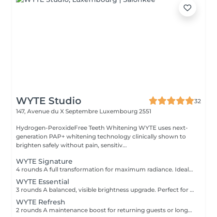
WYTE Studio
32
147, Avenue du X Septembre
Luxembourg 2551
Hydrogen-PeroxideFree Teeth Whitening WYTE uses next-
generation PAP+ whitening technology clinically shown to
brighten safely without pain, sensitiv...
WYTE Signature
4 rounds A full transformation for maximum radiance. Ideal for first-time guests seeking the brightest natural result. 100% satisfaction or money back no-questions asked guarantee*
WYTE Essential
3 rounds A balanced, visible brightness upgrade. Perfect for your first whitening journey.
WYTE Refresh
2 rounds A maintenance boost for returning guests or long-term brilliance seekers, uniquely for returning clients, after your first session.