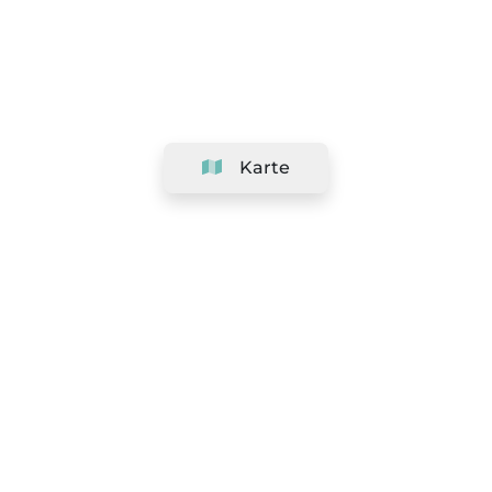
Karte
Unternehmen
Support
Team
&
Jobs
Ihr Geschäft hinzufügen
Rechtlich