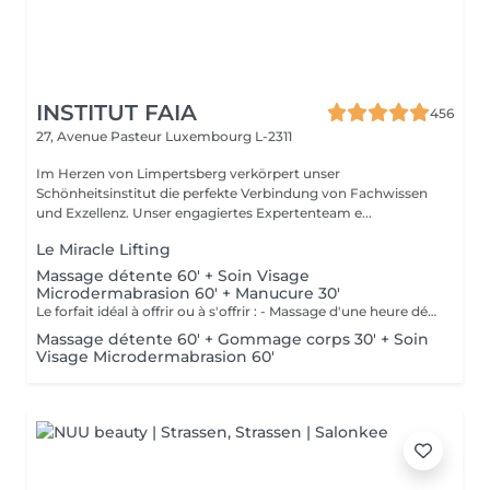
INSTITUT FAIA
456
27, Avenue Pasteur
Luxembourg L-2311
Im Herzen von Limpertsberg verkörpert unser
Schönheitsinstitut die perfekte Verbindung von Fachwissen
und Exzellenz. Unser engagiertes Expertenteam e...
Le Miracle Lifting
Massage détente 60' + Soin Visage
Microdermabrasion 60' + Manucure 30'
Le forfait idéal à offrir ou à s'offrir : - Massage d'une heure détente. - Soin visage d'une heure adapté au type de peau comprenant démaquillage, gommage, extraction des comédons, massage, masque et crème de soin. - Manucure comprenant le limage, la pousse et coupe des cuticules, gommage et massage avec crème de soin. Base transparente comprise si souhaitée.
Massage détente 60' + Gommage corps 30' + Soin
Visage Microdermabrasion 60'