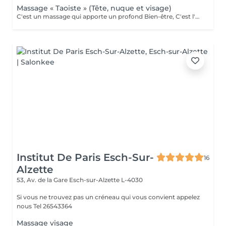
Massage « Taoiste » (Tête, nuque et visage)
C'est un massage qui apporte un profond Bien-être, C'est l'une des techniques les plus efficaces pour harmoniser le corps et l'esprit, lutter contre le stress, l'agitation, L'anxiété, les émotions, l insomnie, la fatigue etc ... La tête est le lieu où se réuni et se concentre l'ensemble du système nerveux. Toutes les informations transmises aux nerfs transitent par la tête. Le massage de la tête Prodigue à l'ensemble du corps relaxation, une meilleure circulation du sang et une Bonne oxygénation. Le massage de la nuque et épaules permet de soulager les douleurs, décontracter les muscles et les tensions. Contre-indications : Il est déconseillé aux patients souffrant de problème d'hypertension artérielle grave, Aux patients ayant subi une opération crânienne récente (moins de 3 mois), a toutes personnes qui réagiraient de manière inhabituelle pendant le massage (agitation, raideur etc)...ou des lésions cutanées sur la tête. Le visage a de très nombreux muscles, qui eux aussi doivent travailler pour être en forme. Le massage du visage relâche les tensions, détends en profondeur, améliore la santé des yeux, du nez, atténue aussi les rides, les crispations, dénoue les muscles tendus, décontracte la mâchoire. Il combat et prévient les migraines et les maux de tête. Il améliore l'humeur de la personne. Il aide à réduire l'insomnie et l'anxiété. Il combat le rhume et apporte un soulagement immédiat aux personnes souffrant de sinusite. Il favorise la concentration
Institut De Paris Esch-Sur-
16
Alzette
53, Av. de la Gare
Esch-sur-Alzette L-4030
Si vous ne trouvez pas un créneau qui vous convient appelez
nous Tel 26543364
Massage visage