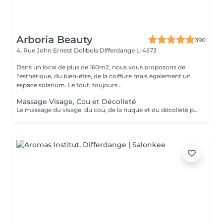
Arboria Beauty
390
4, Rue John Ernest Dolibois
Differdange L-4573
Dans un local de plus de 160m2, nous vous proposons de
l'esthétique, du bien-être, de la coiffure mais également un
espace solarium. Le tout, toujours...
Massage Visage, Cou et Décolleté
Le massage du visage, du cou, de la nuque et du décolleté permet le relâchement des tensions accumulées ; il stimule la circulation sanguine et redonne à la peau l'éclat de la santé. Détendre les muscles faciaux aide à réduire l'impact des années. Des massages du visage réguliers contribuent à resserrer et à remonter les muscles. Dans le cou et la nuque se logent et s'accumulent des tensions qu'il faut détendre de façon régulière pour retrouver une bonne mobilité, une aisance. Ce massage procure une sensation durable de détente et de bien être.