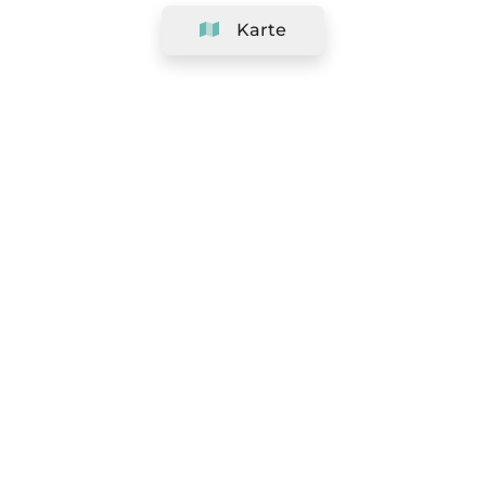
Karte
Unternehmen
Support
Team
&
Jobs
Ihr Geschäft hinzufügen
Rechtlich
Widerrufsrecht ausüben
AGBs
Datenschutz-Politik