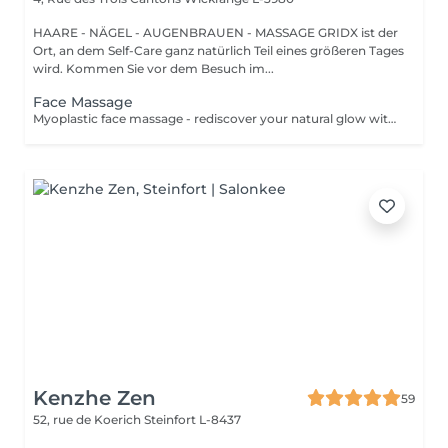
HAARE - NÄGEL - AUGENBRAUEN - MASSAGE GRIDX ist der
Ort, an dem Self-Care ganz natürlich Teil eines größeren Tages
wird. Kommen Sie vor dem Besuch im...
Face Massage
Myoplastic face massage - rediscover your natural glow with the deeply rejuvenating myoplastic face massage. This unique technique works not only on the surface of your skin but also on the deeper layers of muscles and fascia. Through precise, sculpting movements, it releases tension, improves circulation, and restores elasticity. The result? A lifted, defined, and radiant look that feels as refreshing as it appears. Every session is like a reset for your face leaving you looking youthful, relaxed, and glowing with vitality. Buccal face massage - is one of the most exclusive beauty treatments loved by celebrities worldwide. Performed both outside and inside the mouth, it targets the deepest facial muscles that are rarely activated. This powerful technique relieves jaw tension, sculpts cheekbones, plumps lips naturally, and improves lymphatic drainage. The result is a beautifully contoured, youthful face with a radiant, healthy glow. After just one session, you'll feel lighter, fresher, and more confident. This is an experience that goes beyond beauty, reaching harmony and balance.
Kenzhe Zen
59
52, rue de Koerich
Steinfort L-8437