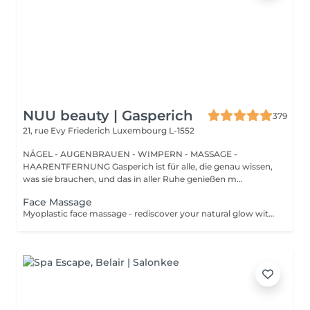
NUU beauty | Gasperich
379
21, rue Evy Friederich
Luxembourg L-1552
NÄGEL - AUGENBRAUEN - WIMPERN - MASSAGE -
HAARENTFERNUNG Gasperich ist für alle, die genau wissen,
was sie brauchen, und das in aller Ruhe genießen m...
Face Massage
Myoplastic face massage - rediscover your natural glow with the deeply rejuvenating myoplastic face massage. This unique technique works not only on the surface of your skin but also on the deeper layers of muscles and fascia. Through precise, sculpting movements, it releases tension, improves circulation, and restores elasticity. The result? A lifted, defined, and radiant look that feels as refreshing as it appears. Every session is like a reset for your face leaving you looking youthful, relaxed, and glowing with vitality. Express Facial Massage is designed for those who value their time while expecting visible, refined results. This 30-minute lifting massage focuses on precise muscle stimulation to restore facial tone, improve skin firmness, and redefine the natural facial contour. The treatment helps reduce visible signs of fatigue while stimulating microcirculation, allowing the skin to regain a fresh, radiant, and naturally healthy glow. Perfect as an additional boost to your body massage for complete relaxation and rejuvenation. Important: This treatment is available only as an add-on to any body massage and cannot be booked as a standalone service.