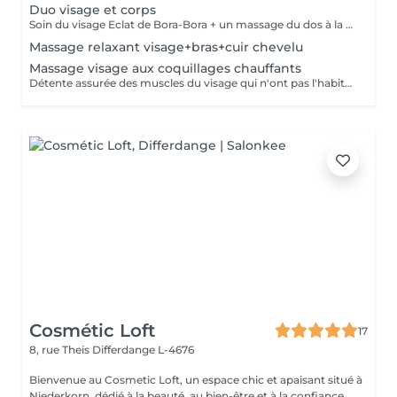
Duo visage et corps
Soin du visage Eclat de Bora-Bora + un massage du dos à la bougie Un moment de soin et de détente. Vous retrouverez un soin du visage de 30 min comprenant un gommage au sable de Bora-Bora et un massage à l'huile de coco véritable. Suivi d'un massage du dos relaxant à la bougie.
Massage relaxant visage+bras+cuir chevelu
Massage visage aux coquillages chauffants
Détente assurée des muscles du visage qui n'ont pas l'habitude de se relâcher. Après quelques manoeuvres manuelles, les coquillages chauds entrent en scène pour votre plus grande relaxation. Coquillages de Tahiti.
Cosmétic Loft
17
8, rue Theis
Differdange L-4676
Bienvenue au Cosmetic Loft, un espace chic et apaisant situé à
Niederkorn, dédié à la beauté, au bien-être et à la confiance