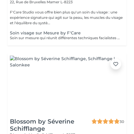
22, Rue de Bruxelles
Mamer L-8223
F'Care Studio vous offre bien plus qu'un soin du visage : une
expérience signature qui agit sur la peau, les muscles du visage
et l'équilibre du systè...
Soin visage sur Mesure by F'Care
Soin sur mesure qui réunit différentes techniques facialistes pour cibler en profondeur vos besoins et attentes, zone par zone. La promesse d'une pause bien-être rien que pour vous, d'un soin massage facialiste sur mesure avec des résultats visibles immédiatement. Pour qui ? Vous aimez les soins du visage naturels et non invasifs reposant sur les bienfaits du massage manuel pour transformer durablement la qualité de votre peau et la structure de votre visage. Bénéfices : Effets visibles sur les signes de vieillissement, de fatigue, les gonflements, les imperfections et le manque d'éclat. Chaque soin est réalisé sur mesure en fonction de vos besoins et attentes - Diagnostic de peau et morpho facial - Nettoyage de la peau - Massage en profondeur du visage, cou, décolleté et crâne - Recommandation personnalisé Soin de 60 minutes : 140 € Soin de 75 minutes : 160€ Soin de 90 minutes : 180€ Ajoutez une séance de thérapie LED anti imperfections de 20 minutes (+25€). Lieu : F'Care Studio, 22 rue de Bruxelles à Mamer (Luxembourg). Place de parking privative à droite du studio.
Blossom by Séverine
30
Schifflange