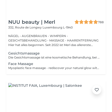
NUU beauty | Merl
788
332, Route de Longwy
Luxembourg L-1940
NÄGEL - AUGENBRAUEN - WIMPERN -
GESICHTSBEHANDLUNG - MASSAGE - HAARENTFERNUNG
Hier hat alles begonnen. Seit 2022 ist Merl das allererste
Zuhause der ...
Gesichtsmassage
Die Gesichtsmassage ist eine kosmetische Behandlung, bei der Hände oder ein Werkzeug verwendet werden, um das Gesicht und den Hals zu massieren, um die Durchblutung anzuregen, Entspannung zu fördern und das Erscheinungsbild der Haut zu verbessern. Gesichtsmassagen sind eine verjüngende Behandlung, die Ihnen zu einem jugendlicheren, strahlenden Teint verhelfen kann. Vollständige Gesichtsmassage + Pflege - ist eine kosmetische Behandlung, bei der Hände oder ein Werkzeug verwendet werden, um das Gesicht und den Hals zu massieren, um die Durchblutung anzuregen, Entspannung zu fördern und das Erscheinungsbild der Haut zu verbessern. Am Ende der Behandlung werden Vitaminmasken und Gesichtscremes aufgetragen. Gesichts- und Wangenmassage - ist eine kosmetische Behandlung, bei der Hände oder ein Werkzeug verwendet werden, um das Gesicht und den Hals zu massieren, um die Durchblutung anzuregen, Entspannung zu fördern und das Erscheinungsbild der Haut zu verbessern. Bei der Wangenmassage werden Druckpunkte im Inneren des Mundes massiert, um die Muskeln und Bänder im Wangenfettgewebe (zwischen den Wangen und den Kieferknochen) zu stimulieren und den Bereich zu straffen und zu konturieren. Am Ende der Behandlung werden Vitaminmasken und Gesichtscremes aufgetragen. Altersbeschränkungen: empfohlen ab 20 Jahren. Empfehlungen nach dem Eingriff: es gibt keine Empfehlungen nach diesen Verfahren. Frequenz: 8-10 Mal, einmal pro Woche.
Face Massage
Myoplastic face massage - rediscover your natural glow with the deeply rejuvenating myoplastic face massage. This unique technique works not only on the surface of your skin but also on the deeper layers of muscles and fascia. Through precise, sculpting movements, it releases tension, improves circulation, and restores elasticity. The result? A lifted, defined, and radiant look that feels as refreshing as it appears. Every session is like a reset for your face leaving you looking youthful, relaxed, and glowing with vitality. Express face massage is designed for those who value their time while expecting visible, refined results. This 30-minute lifting massage focuses on precise muscle stimulation to restore facial tone, improve skin firmness, and redefine the natural facial contour. The treatment helps reduce visible signs of fatigue while stimulating microcirculation, allowing the skin to regain a fresh, radiant, and naturally healthy glow. Perfect as an additional boost to your body massage for complete relaxation and rejuvenation. Important: This treatment is available only as an add-on to any body massage and cannot be booked as a standalone service.