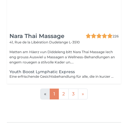
Nara Thai Massage
226
41, Rue de la Libération
Dudelange L-3510
Matten am Häerz vun Diddeleng bitt Nara Thai Massage Iech
eng grouss Auswiel u Massagen a Wellness-Behandlungen an
engem rouegen a stilvolle Kader un....
Youth Boost Lymphatic Express
Eine erfrischende Gesichtsbehandlung für alle, die in kurzer Zeit sichtbare Ergebnisse erzielen möchten. Reinigung, Peeling und gezielte Pflege sorgen für ein frisches, strahlendes und gepflegtes Hautbild. Auf Wunsch kann eine sanfte lymphatische Gesichtsdrainage integriert werden.
«
1
2
3
»