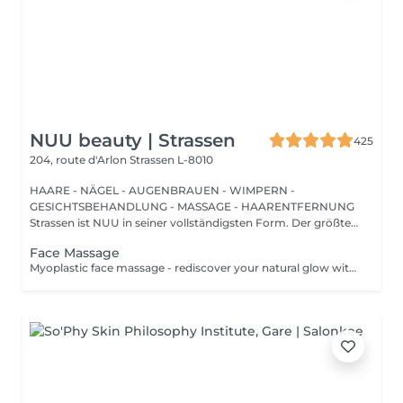
NUU beauty | Strassen
425
204, route d'Arlon
Strassen L-8010
HAARE - NÄGEL - AUGENBRAUEN - WIMPERN -
GESICHTSBEHANDLUNG - MASSAGE - HAARENTFERNUNG
Strassen ist NUU in seiner vollständigsten Form. Der größte
Sal...
Face Massage
Myoplastic face massage - rediscover your natural glow with the deeply rejuvenating myoplastic face massage. This unique technique works not only on the surface of your skin but also on the deeper layers of muscles and fascia. Through precise, sculpting movements, it releases tension, improves circulation, and restores elasticity. The result? A lifted, defined, and radiant look that feels as refreshing as it appears. Every session is like a reset for your face leaving you looking youthful, relaxed, and glowing with vitality. Buccal face massage - is one of the most exclusive beauty treatments loved by celebrities worldwide. Performed both outside and inside the mouth, it targets the deepest facial muscles that are rarely activated. This powerful technique relieves jaw tension, sculpts cheekbones, plumps lips naturally, and improves lymphatic drainage. The result is a beautifully contoured, youthful face with a radiant, healthy glow. After just one session, you'll feel lighter, fresher, and more confident. This is an experience that goes beyond beauty, reaching harmony and balance. Express face massage is designed for those who value their time while expecting visible, refined results. This 30-minute lifting massage focuses on precise muscle stimulation to restore facial tone, improve skin firmness, and redefine the natural facial contour. The treatment helps reduce visible signs of fatigue while stimulating microcirculation, allowing the skin to regain a fresh, radiant, and naturally healthy glow. Perfect as an additional boost to your body massage for complete relaxation and rejuvenation. Important: This treatment is available only as an add-on to any body massage and cannot be booked as a standalone service.