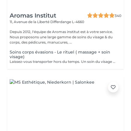
Aromas Institut
340
11, Avenue de la Liberté
Differdange L-4660
Depuis 2012, l'équipe de Aromas institut est à votre service.
Nous proposons une large gamme de soins du visage & du
corps, des pédicures, manucures, ...
Soins corps évasions - Le rituel ( massage + soin
visage)
Laissez-vous transporter hors du temps. Un soin du visage profond et adapté à votre peau, un soin du contour des yeux et un massage corps aux huiles chaudes. Nous vous prions de bien vouloir respecter votre rendez-vous. En prenant rendez-vous, vous occupez une place, dont une autre personne aurait éventuellement besoin. Tout rendez-vous non annulé 24h en avance, est susceptible d'être facturé. (Si vous ne pouvez pas vous présenter à votre RDV, proposez-le éventuellement à un proche ou à un ami) Toute l'équipe de Aromas Institut vous remercie pour votre respect et votre compréhension.