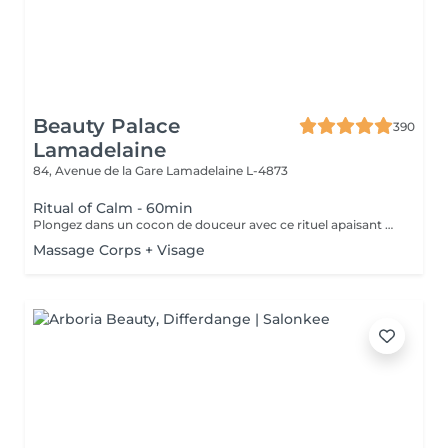
Beauty Palace
390
Lamadelaine
84, Avenue de la Gare
Lamadelaine L-4873
Ritual of Calm - 60min
Plongez dans un cocon de douceur avec ce rituel apaisant de 60 minutes, conçu pour relâcher les tensions accumulées et calmer l'agitation mentale. Ce soin associe un massage doux et ciblé du cuir chevelu à des manuvres manuelles sur la nuque et les épaules, pour une relaxation physique immédiate. Grâce à l'aromathérapie et à une ambiance enveloppante, ce rituel stimule la circulation sanguine, dégage les tensions crâniennes et procure une sensation de clarté et de légèreté. Les cheveux sont également séchés à la fin du soin, pour un retour à votre quotidien en toute élégance.
Massage Corps + Visage