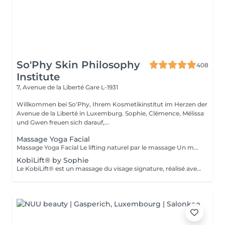
So'Phy Skin Philosophy
408
Institute
7, Avenue de la Liberté
Gare L-1931
Willkommen bei So'Phy, Ihrem Kosmetikinstitut im Herzen der
Avenue de la Liberté in Luxemburg. Sophie, Clémence, Mélissa
und Gwen freuen sich darauf,...
Massage Yoga Facial
Massage Yoga Facial Le lifting naturel par le massage Un massage du visage dynamique et profond qui stimule les muscles et relance les circulations pour redessiner les contours du visage. Grâce à des manuvres expertes et à l'utilisation d'outils spécifiques comme le Gua Sha et les Mushrooms, ce soin agit à la fois sur la tonicité de la peau et la détente des tensions faciales. Il permet de lisser les traits, d'illuminer le teint et de révéler un visage plus reposé et naturellement sculpté. Un soin idéal pour celles et ceux qui recherchent un effet visible, tout en profitant d'un moment de relâchement profond. Comme chaque soin chez So'Phy, le massage est adapté en fonction des besoins de votre peau et des tensions observées.
KobiLift® by Sophie
Le KobiLift® est un massage du visage signature, réalisé avec une gestuelle précise et rythmée visant à stimuler les muscles, relancer les circulations et libérer les tensions. Il agit en profondeur pour redessiner les contours du visage, lisser les traits et raviver l'éclat de la peau, tout en procurant un effet liftant naturel. Le KobiLift est proposé seul, pour un effet immédiat, ou intégré dans un soin du visage complet afin d'en renforcer les résultats et d'améliorer la qualité de la peau. À la fois tonique et relaxant, ce soin offre un véritable moment de lâcher-prise tout en apportant des résultats visibles. Idéal pour celles et ceux qui recherchent un visage plus lisse, plus lumineux et naturellement raffermi.