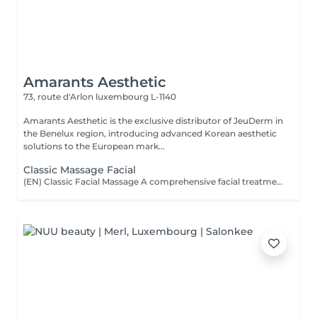
Amarants Aesthetic
73, route d'Arlon
luxembourg L-1140
Amarants Aesthetic is the exclusive distributor of JeuDerm in
the Benelux region, introducing advanced Korean aesthetic
solutions to the European mark...
Classic Massage Facial
(EN) Classic Facial Massage A comprehensive facial treatment combining classic massage techniques with a professional mask as the final step. The treatment is designed to relax facial muscles, improve microcirculation, support skin tone, and restore a feeling of freshness and comfort. The treatment is performed using professional JeuDerm skincare products. The finishing professional mask enhances the effects of the treatment, providing deep hydration, nourishment, and comfort for the skin. An ideal ritual for releasing facial tension, supporting skin recovery, improving overall skin condition, and maintaining natural beauty and radiance. Who is this treatment for? * Facial muscle tension; * Signs of fatigue and stress; * Loss of skin tone and firmness; * Skin requiring hydration and recovery; * Skin showing signs of fatigue; * Maintaining healthy and well-cared-for skin. Benefits after the treatment: * Relaxed facial muscles; * Fresher and more rested appearance; * Feeling of relaxation and lightness; * Hydrated and comfortable skin; * Support of skin tone; * Natural skin radiance. (FR) Massage facial classique Un soin complet associant les techniques classiques de massage du visage avec l'application d'un masque professionnel en étape finale. Le soin vise à détendre les muscles du visage, améliorer la microcirculation, maintenir le tonus cutané et restaurer une sensation de fraîcheur et de confort. Le soin est réalisé avec les produits professionnels JeuDerm. Le masque professionnel finalise le traitement en renforçant ses effets, en apportant une hydratation profonde, des soins nourrissants et un confort optimal à la peau. Un rituel idéal pour libérer les tensions, favoriser la récupération de la peau, améliorer son état général et préserver sa beauté naturelle et son éclat. À qui s'adresse ce soin ? * Tensions musculaires du visage ; * Signes de fatigue et de stress ; * Perte de tonicité et de fermeté de la peau ; * Peaux nécessitant hydratation et récupération ; * Peaux marquées par la fatigue ; * Entretien d'une peau saine et soignée. Résultats après le soin : * Muscles du visage détendus ; * Visage plus frais et reposé ; * Sensation de détente et de légèreté ; * Peau hydratée et confortable ; * Maintien du tonus cutané ; * Éclat naturel de la peau.