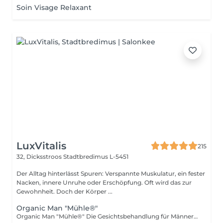
Soin Visage Relaxant
LuxVitalis
215
32, Dicksstroos
Stadtbredimus L-5451
Der Alltag hinterlässt Spuren: Verspannte Muskulatur, ein fester
Nacken, innere Unruhe oder Erschöpfung. Oft wird das zur
Gewohnheit. Doch der Körper ...
Organic Man "Mühle®"
Organic Man "Mühle®" Die Gesichtsbehandlung für Männerhaut: reinigend, ausgleichend und beruhigend. Ideal bei Unreinheiten oder gestresster Haut. Feinste Aromen vereint mit dem Besten, was uns die Natur schenken kann: In der Naturkosmetikserie ORGANIC verbindet MÜHLE Nachhaltigkeit mit Luxus. Reines Arganöl, pflegende Sheabutter, die Aloe Vera Heilkraft oder beruhigende Calendula und Kamille jeder einzelne Inhaltsstoffe stammt aus kontrolliert-biologischem Anbau oder Wildsammlung.