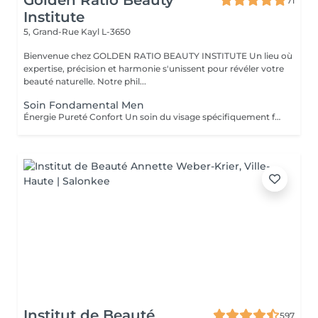
Golden Ratio Beauty
71
Institute
5, Grand-Rue
Kayl L-3650
Bienvenue chez GOLDEN RATIO BEAUTY INSTITUTE Un lieu où
expertise, précision et harmonie s'unissent pour révéler votre
beauté naturelle. Notre phil...
Soin Fondamental Men
Énergie Pureté Confort Un soin du visage spécifiquement formulé pour répondre aux besoins de la peau masculine : plus épaisse, plus sujette aux brillances, aux irritations post-rasage et au stress oxydatif. Ce rituel allie nettoyage profond, massage énergisant et actifs revitalisants pour purifier, hydrater et renforcer la peau. Les tensions s'estompent, le teint retrouve éclat et fraîcheur. Un moment de soin sobre, efficace et parfaitement adapté aux hommes d'aujourd'hui. Résultat : une peau nette, tonique, visiblement plus saine et rechargée.
Institut de Beauté
597