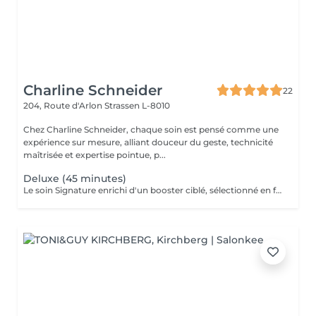
Charline Schneider
22
204, Route d'Arlon
Strassen L-8010
Chez Charline Schneider, chaque soin est pensé comme une
expérience sur mesure, alliant douceur du geste, technicité
maîtrisée et expertise pointue, p...
Deluxe (45 minutes)
Le soin Signature enrichi d'un booster ciblé, sélectionné en fonction des besoins de votre peau (éclat, hydratation, fermeté, anti-âge, imperfections), et d'une séance de LED. Ce soin permet de travailler un objectif précis tout en améliorant la qualité globale de la peau. Idéal pour : cibler une problématique spécifique améliorer le grain de peau renforcer les résultats dans le temps Résultat : peau plus homogène, repulpée et visiblement revitalisée. Ce soin n'est pas adapté aux femmes enceintes ou allaitantes, ainsi qu'aux personnes allergiques aux algues ou à l'aspirine.