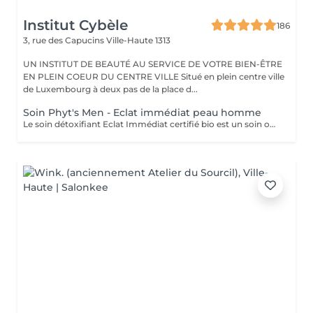
Institut Cybèle
186
3, rue des Capucins
Ville-Haute 1313
UN INSTITUT DE BEAUTÉ AU SERVICE DE VOTRE BIEN-ÊTRE
EN PLEIN COEUR DU CENTRE VILLE Situé en plein centre ville
de Luxembourg à deux pas de la place d...
Soin Phyt's Men - Eclat immédiat peau homme
Le soin détoxifiant Eclat Immédiat certifié bio est un soin oxygénant et défatigant, destiné à toutes les peaux masculines, est idéal pour les épidermes asphyxiés ou les teints brouillés. Nettoyage - gommage - extraction des comédons avec vapeur - massage - masque. Enrichi en ginseng, aloé vera et huiles végétales nourrissantes, il hydrate, apaise et revitalise la peau.