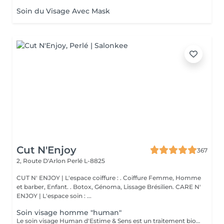
Soin du Visage Avec Mask
Cut N'Enjoy
367
2, Route D'Arlon
Perlé L-8825
CUT N' ENJOY | L'espace coiffure : . Coiffure Femme, Homme
et barber, Enfant. . Botox, Génoma, Lissage Brésilien. CARE N'
ENJOY | L'espace soin : ...
Soin visage homme "human"
Le soin visage Human d'Estime & Sens est un traitement bio global de 1h15 dédié aux hommes. Il débute par un modelage relaxant du dos pour évacuer les tensions. Il se poursuit par un nettoyage profond, un gommage et un massage du visage avec l'huile Human. Ce protocole sur mesure purifie, hydrate intensément et défatigue durablement les traits.