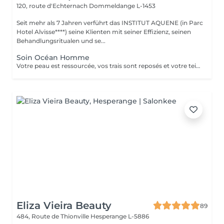
120, route d'Echternach
Dommeldange L-1453
Seit mehr als 7 Jahren verführt das INSTITUT AQUENE (in Parc
Hotel Alvisse****) seine Klienten mit seiner Effizienz, seinen
Behandlungsritualen und se...
Soin Océan Homme
Votre peau est ressourcée, vos trais sont reposés et votre teint plus lumineux. Véritable recharge d'énergie, les extraits d'algue bleue sont libérés au cur des cellules pour une action anti-âge et antifatigue.
Eliza Vieira Beauty
89
484, Route de Thionville
Hesperange L-5886