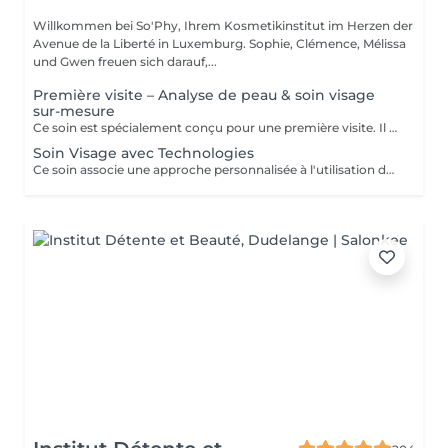
Willkommen bei So'Phy, Ihrem Kosmetikinstitut im Herzen der
Avenue de la Liberté in Luxemburg. Sophie, Clémence, Mélissa
und Gwen freuen sich darauf,...
Première visite – Analyse de peau & soin visage
sur-mesure
Ce soin est spécialement conçu pour une première visite. Il débute par une analyse de peau approfondie afin de comprendre ses besoins et d’identifier les déséquilibres éventuels. Le soin du visage est ensuite entièrement personnalisé, avec des techniques et des produits adaptés pour répondre de manière ciblée aux besoins de la peau. Ce premier rendez-vous permet d’obtenir des résultats visibles tout en bénéficiant de conseils personnalisés pour améliorer durablement la qualité de la peau.
Soin Visage avec Technologies
Ce soin associe une approche personnalisée à l'utilisation de technologies avancées afin d'agir plus en profondeur sur la peau. Les technologies sont sélectionnées en fonction des besoins pour améliorer la texture de la peau, l'hydratation et les signes de l'âge. Un soin idéal pour obtenir des résultats visibles et aller plus loin dans l'amélioration de la qualité de la peau.