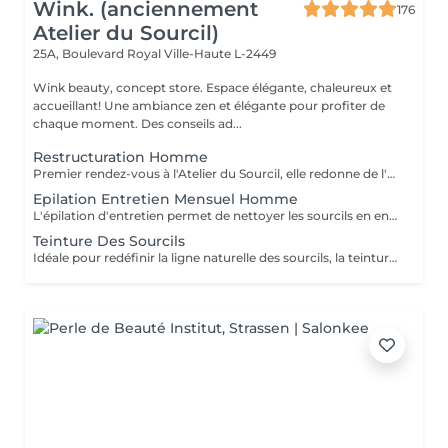
Wink. (anciennement
176
Atelier du Sourcil)
25A, Boulevard Royal
Ville-Haute L-2449
Wink beauty, concept store. Espace élégante, chaleureux et
accueillant! Une ambiance zen et élégante pour profiter de
chaque moment. Des conseils ad...
Restructuration Homme
Premier rendez-vous à l'Atelier du Sourcil, elle redonne de l'harmonie au visage. Entièrement réalisée à la pince à épiler, cette prestation iconique vise à redéfinir la forme des sourcils. Formée en morphologie du visage, notre équipe de professionnelles maîtrise toutes les subtilités d'une forme réussie. Un entretien mensuel permet ensuite de conserver une ligne idéale.
Epilation Entretien Mensuel Homme
L'épilation d'entretien permet de nettoyer les sourcils en entretien et de conserver ainsi leur ligne. Au-delà de deux mois sans entretien à l'atelier du sourcil, il faudra refaire une restructuration pour redessiner à nouveau la ligne du sourcil.
Teinture Des Sourcils
Idéale pour redéfinir la ligne naturelle des sourcils, la teinture permet d'intensifier et sublimer le regard. Parfois clairsemés, en manque de densité ou simplement endommagés par de trop régulières épilations, les sourcils peuvent avoir besoin d'être travaillés pour intensifier la teinte du poil ou masquer les sourcils blancs ou grisonnants.