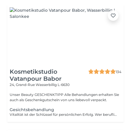
Kosmetikstudio
134
Vatanpour Babor
24, Grand-Rue
Wasserbillig L-6630
Unser Beauty GESCHENKTIPP Alle Behandlungen erhalten Sie
auch als Geschenkgutschein von uns liebevoll verpackt.
Gesichtsbehandlung
Vitalität ist der Schlüssel für persönlichen Erfolg. Wer beruflich wie privat zupackend auftritt, wirkt souverän und fühlt sich wohl in seiner Haut. Unser Anspruch ist es, diese vitale Energie zu erhalten. Den Attraktivität ist etwas sehr Individuelles und keine Frage des Alters. Auszeit für Körper, Geist und Seele. Die aufeinander abgestimmte Kombination aus einer belebenden Pflege und kraftspendenden Massagen weckt schnell die Lebensgeister und macht wieder munter. Fühlen Sie sich frischer, vitaler und meistern Sie Herausforderungen mit neuem Elan. Unsere wohltuenden BABOR Men Behandlungen vertreiben zuverlässig Stress und Anspannung. BABOR Men schenkt Ihrer Haut ein attraktives, vitales Aussehen und Entspannung pur. NEUE ENERGIE TANKEN Diese erfrischende Gesichtsbehandlung ist ein intensives Verwöhnerlebnis. Sie aktiviert und belebt zugleich, damit Sie wieder gestärkt in den Alltag eintauchen können.