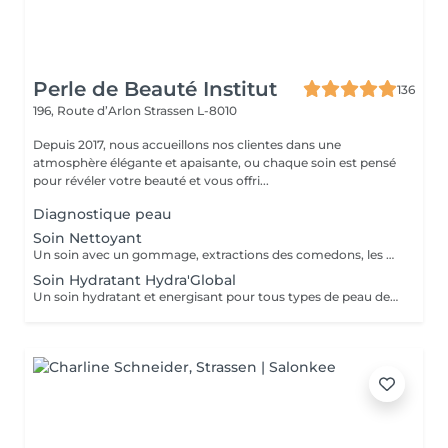
Perle de Beauté Institut
136
196, Route d’Arlon
Strassen L-8010
Depuis 2017, nous accueillons nos clientes dans une
atmosphère élégante et apaisante, ou chaque soin est pensé
pour révéler votre beauté et vous offri...
Diagnostique peau
Soin Nettoyant
Un soin avec un gommage, extractions des comedons, les masques spécifiques. Effet : la peau est fraîche, nette et éclatant.
Soin Hydratant Hydra'Global
Un soin hydratant et energisant pour tous types de peau de tous ages. La peau se charge d'une nouvelle énergie et d'éclat, les rides de déshydratation sont atténuées, la peau est repulpée, lumineuse et fraiche.