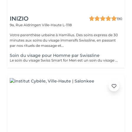
INIZIO
190
9a, Rue Aldringen
Ville-Haute L-1118
Votre parenthèse urbaine à Hamilius. Des soins express de 30
minutes aux soins du visage immersifs Swissline, en passant
par nos rituels de massage et...
Soin du visage pour Homme par Swissline
Le soin du visage Swiss Smart for Men est un soin du visage entièrement personnalisé de 45 à 60 minutes conçu pour les hommes qui cherchent à détoxifier et à renforcer leur peau. Ce soin du visage utilise exclusivement des produits Swissline végétaliens, améliorés avec la collection signature d'Age Intelligence Boosters pour protéger et rééquilibrer la peau. Il a un effet de détresse instantané et comprend un massage facial de 15 à 20 minutes combinant relaxation et drainage lymphatique pour détoxifier la peau, et c'est un moyen intelligent et rapide de paraître à votre meilleur. Principaux avantages : Rafraîchit et dynamise la peau fatiguée Atténue l'irritation Améliore le teint et la texture de la peau