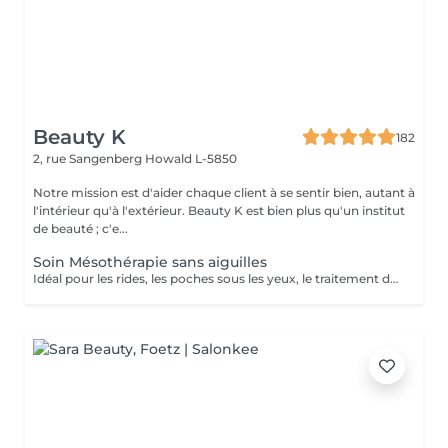
Beauty K
182
2, rue Sangenberg
Howald L-5850
Notre mission est d'aider chaque client à se sentir bien, autant à
l'intérieur qu'à l'extérieur. Beauty K est bien plus qu'un institut
de beauté ; c'e...
Soin Mésothérapie sans aiguilles
Idéal pour les rides, les poches sous les yeux, le traitement de l'acné, le relâchement cutané et la cellulite. La mésothérapie permet de faire pénétrer les principes actifs dans la peau par système intercellulaire.