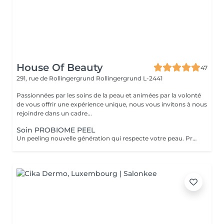
House Of Beauty
47
291, rue de Rollingergrund
Rollingergrund L-2441
Passionnées par les soins de la peau et animées par la volonté
de vous offrir une expérience unique, nous vous invitons à nous
rejoindre dans un cadre...
Soin PROBIOME PEEL
Un peeling nouvelle génération qui respecte votre peau. Probiome Peel associe la puissance d'un peeling sur-mesure à une restauration profonde du microbiome cutané. 5 peelings personnalisés selon votre type de peau et vos besoins (éclat, imperfections, taches, rides, texture irrégulière). Action renouvelante, lissante et clarifiante tout en renforçant la barrière cutanée. Formule enrichie en Multibiotic Complex, qui équilibre la flore cutanée et prévient les irritations. Rituel Post-Peeling (kit 7 Days) intégré dans le prix du soin. Aide à restaurer la peau, renforcer la barrière cutanée et préserver les résultats obtenus en cabine. Résultat : Effet « peau neuve » durable et éclat du teint retrouvé. Une peau plus lumineuse, plus lisse et visiblement renouvelée dès la première séance, sans irritations.