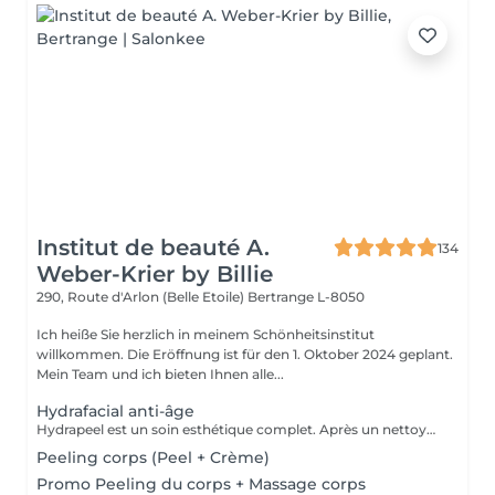
Institut de beauté A.
134
Weber-Krier by Billie
290, Route d'Arlon (Belle Etoile)
Bertrange L-8050
Ich heiße Sie herzlich in meinem Schönheitsinstitut
willkommen. Die Eröffnung ist für den 1. Oktober 2024 geplant.
Mein Team und ich bieten Ihnen alle...
Hydrafacial anti-âge
Hydrapeel est un soin esthétique complet. Après un nettoyage de la peau en profondeur grâce au système de Vortex-Fusion. Des résultats immédiats dès la première séance. Les rides et ridules sont lissées, la peau est parfaitement nettoyée, plus douce, lumineuse et redynamisée. *Stimule la désquamation des cellules mortes. *Elimine des comédons, extraction des impuretés *Hydrate -Sature la surface de la peau avec des actifs hydratants et nourrissants intenses. *Cible-Un grand nombre d'options de soins pour répondre aux besoins spécifiques de la peau : Élasticité et fermeté, teint unifié et vitalité, réjuvénation, peaux grasses et congestionnées. Les produits cosmétiques, les sérums booster et les protocoles spécifiques de la gamme Belensa permettent de personnaliser les soins Hydrapeel PRO pour traiter les différentes conditions cutanées. *Ultrasons Augmentent l'absorption des actifs cosmétiques et favorisent la microcirculation, pour atténuer les rides et les ridules. EMS bipolaire Tonifie la peau en stimulant les muscles sous- jacents Spray de solution oxygénée Pour améliorer l'hydratation et la vitalité de la peau. *Marteau froid -Resserrement des pores et vasoconstriction pour éliminer les rougeurs et estomper les cernes. *Spatule vibrante
Peeling corps (Peel + Crème)
Promo Peeling du corps + Massage corps