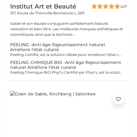
Institut Art et Beauté
427
137, Route de Thionville
Bonnevoie L-2611
Isabel et son équipe conjuguent parfaitement beauté,
relaxation et bien-être. Les meilleures marques esthétiques et
cosmétiques ainsi que la technolo...
PEELING -Anti-âge Rajeunissement naturel
Améliore l'état cutané
Peeling Certifié, est la solution idéale pour améliorer l'état cutané et lutter efficacement contre les signes du vieillissement. Ce soin avancé associe la puissance des ingrédients naturels à la rigueur des produits biologiques pour offrir des résultats visibles et durables. Certification BIO : Profitez de produits certifiés bio, garantissant une formulation respectueuse de votre peau et de l'environnement, tout en vous assurant une qualité irréprochable. Ingrédients naturels : Enrichi en actifs naturels, ce peeling favorise le renouvellement cellulaire, affine le grain de peau et améliore la texture cutanée pour un teint plus uniforme et éclatant. Ampoules individuelles : Chaque soin est conditionné en ampoules individuelles pour garantir une hygiène optimale, une fraîcheur parfaite à chaque application, et une précision dans l'utilisation des doses. Esthéticiennes Lisete Marie Francesca Mirza Déborah Une routine régulière de soins contribue à maintenir l'élasticité, la fermeté et l'éclat de votre peau, tout en prévenant les signes du vieillissement prématuré. Chaque soin que vous apportez à votre peau est un pas vers une beauté durable et naturellement rajeunie. Offrez à votre peau le meilleur de la nature avec le Peeling et découvrez une peau revitalisée et éclatante !
PEELING CHIMIQUE BIO -Anti-âge Rajeunissement
naturel Améliore l'état cutané
Peeling Chimique BIO Phyt's Certifié par Phyt's, est la solution idéale pour améliorer l'état cutané et lutter efficacement contre les signes du vieillissement. Ce soin avancé associe la puissance des ingrédients naturels à la rigueur des produits biologiques pour offrir des résultats visibles et durables. Certification BIO : Profitez de produits certifiés bio, garantissant une formulation respectueuse de votre peau et de l'environnement, tout en vous assurant une qualité irréprochable. Ingrédients naturels : Enrichi en actifs naturels, ce peeling favorise le renouvellement cellulaire, affine le grain de peau et améliore la texture cutanée pour un teint plus uniforme et éclatant. Ampoules individuelles : Chaque soin est conditionné en ampoules individuelles pour garantir une hygiène optimale, une fraîcheur parfaite à chaque application, et une précision dans l'utilisation des doses. Estheticiene Fatima Lisete Marie Francesca Mirza Déborah Une routine régulière de soins contribue à maintenir l'élasticité, la fermeté et l'éclat de votre peau, tout en prévenant les signes du vieillissement prématuré. Chaque soin que vous apportez à votre peau est un pas vers une beauté durable et naturellement rajeunie. Offrez à votre peau le meilleur de la nature avec le Peeling Chimique BIO Phyt's et découvrez une peau revitalisée et éclatante !