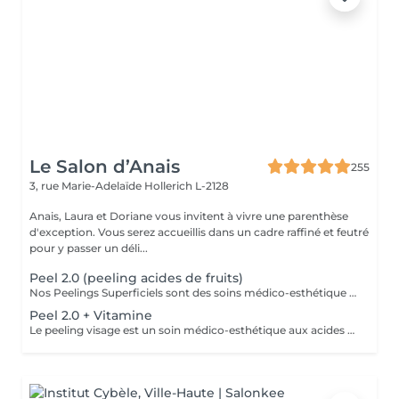
Le Salon d’Anais
255
3, rue Marie-Adelaïde
Hollerich L-2128
Anais, Laura et Doriane vous invitent à vivre une parenthèse
d'exception. Vous serez accueillis dans un cadre raffiné et feutré
pour y passer un déli...
Peel 2.0 (peeling acides de fruits)
Nos Peelings Superficiels sont des soins médico-esthétique aux acides de fruits qui agissent par une exfoliation chimique controlée des couches supérieurs de la peau afin de stimuler et accélérer le renouvellement cellulaire. En éliminant les cellules mortes de la surface cutanée, ce traitement permet d'unifier le teint, d'atténuer les imperfections et de redonner de l'éclat à la peau. AVANTAGES DU PEELING - Favoriser la création de collagène et d'élastine pour restaurer la fermeté et la souplesse de la peau - Réduction des rides profondes, poches et cernes - Amélioration de l'hydratation - Stimuler la microcirculation - Atténuer les rougeurs présentes - Atténuer les cicatrices d'acné - Affiner le grain de peau - Diminution des pores dilatés, points noirs, comédons - Éclat immédiat du teint PRÉCAUTIONS OBLIGATOIRES - PAS D'ÉPILATION sur la ZONE à traiter 5 jours avant - PAS DE RASAGE pour les hommes 48h avant - Irritations, rougeurs, voire légères croûtes à prévoir pendant 5 à 7 jours (peel expert) - Utilisation OBLIGATOIRE d'une crème ANTI-SOLAIRE pendant 10 jours, matin, midi, soir CONTRE-INDICATIONS - Grossesse/allaitement - Exposition solaire récente ou prévue (48h avant à 7 jours après le soin) - Traitement lourd : chimio (attendre 1 an post chimio) ou antibiotique (attendre 6 mois) - Prise d'anticoagulant, anti-inflammatoire + de 5 jours - Traitements dermatologiques en cours (type Roaccutane) - Allergie aux acides de fruits, fruits à coque ou à l'aspirine - Dermabrasion médicale - Injection de botox ou acide hyaluronique (attendre 1 mois) - Maladies auto-immunes (diabète) - Cicatrices chéloïdes
Peel 2.0 + Vitamine
Le peeling visage est un soin médico-esthétique aux acides de fruits qui consiste à appliquer une solution exfoliante sur la peau afin de stimuler et accélérer le renouvellement cellulaire. En éliminant les cellules mortes de la surface cutanée, ce traitement permet d'unifier le teint, d'atténuer les imperfections et de redonner de l'éclat à la peau. AVANTAGES DU PEELING - Favoriser la création de collagène et d'élastine pour restaurer la fermeté et la souplesse de la peau - Réduction des rides profondes, poches et cernes - Amélioration de l'hydratation - Stimuler la microcirculation - Atténuer les rougeurs présentes - Atténuer les cicatrices d'acné - Affiner le grain de peau - Diminution des pores dilatés, points noirs, comédons - Éclat immédiat du teint PRÉCAUTIONS OBLIGATOIRES - PAS D'ÉPILATION sur la ZONE à traiter 5 jours avant - PAS DE RASAGE pour les hommes 48h avant - Irritations, rougeurs, voire légères croûtes à prévoir pendant 5 à 7 jours (peel expert) - Utilisation OBLIGATOIRE d'une crème ANTI-SOLAIRE pendant 10 jours, matin, midi, soir CONTRE-INDICATIONS - Grossesse/allaitement - Exposition solaire récente ou prévue (48h avant à 7 jours après le soin) - Traitement lourd : chimio (attendre 1 an post chimio) ou antibiotique (attendre 6 mois) - Prise d'anticoagulant, anti-inflammatoire + de 5 jours - Traitements dermatologiques en cours (type Roaccutane) - Allergie aux acides de fruits, fruits à coque ou à l'aspirine - Dermabrasion médicale - Injection de botox ou acide hyaluronique (attendre 1 mois) - Maladies auto-immunes (diabète) - Cicatrices chéloïdes