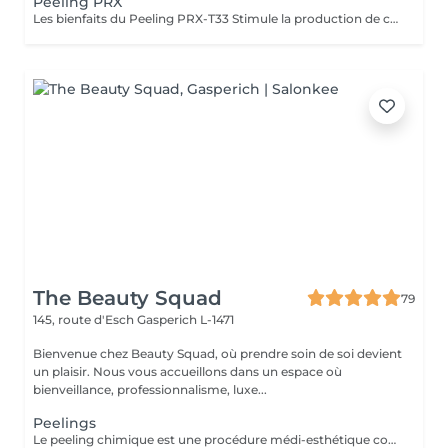
Peeling PRX
Les bienfaits du Peeling PRX-T33 Stimule la production de collagène et d'élastine, sans exfoliation visible. Raffermit et redensifie la peau, avec un effet lifting immédiat et naturel. Illumine le teint et redonne de l'éclat instantanément. Atténue les taches pigmentaires et unifie le teint. Améliore la texture de la peau, resserre les pores et réduit les cicatrices légères. Résultat : une peau plus ferme, plus lisse et visiblement rajeunie, sans temps de récupération. The Benefits of PRX-T33 Peel Stimulates collagen and elastin production without visible peeling. Firms and densifies the skin with an instant natural lifting effect. Brightens and revives the complexion immediately. Reduces pigmentation spots and evens out skin tone. Improves skin texture, tightens pores, and softens mild scars. Result: firmer, smoother, and visibly rejuvenated skin with no downtime.
The Beauty Squad
79
145, route d'Esch
Gasperich L-1471
Bienvenue chez Beauty Squad, où prendre soin de soi devient
un plaisir. Nous vous accueillons dans un espace où
bienveillance, professionnalisme, luxe...
Peelings
Le peeling chimique est une procédure médi-esthétique consistant provoquer une régénération cutanée accélérée et contrôlée par l'application de puissants agents exfoliants permettant d'agir à différentes profondeurs. Son action sur le tissu cutané favorise l'élimination des couches externes de la peau dans le but de stimuler la production de collagène et d'élastine. 1 soin : 150€ Forfait 5 soins : 675€