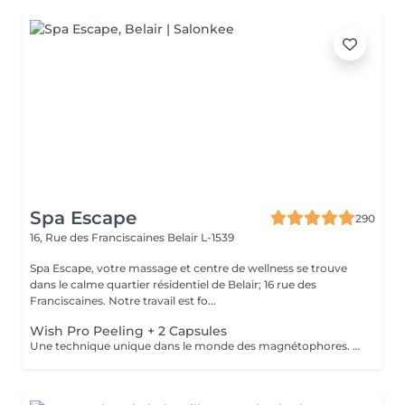
Spa Escape
290
16, Rue des Franciscaines
Belair L-1539
Spa Escape, votre massage et centre de wellness se trouve
dans le calme quartier résidentiel de Belair; 16 rue des
Franciscaines. Notre travail est fo...
Wish Pro Peeling + 2 Capsules
Une technique unique dans le monde des magnétophores. Grâce à l'attraction des champs magnétiques encapsulés dans une mini machine tenue à la main, cette technique permet de forcer le passage des actifs cosmétiques à travers la barrière cutanée pour agir au cur des cellules. Résultat visible dès la première séance. Les capsules sont soigneusement choisies en fonction d'une consultation avec votre pour vos besoins spécifiques. Une peau d'apparence jeune sans injections !