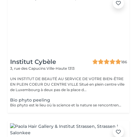
Institut Cybèle
186
3, rue des Capucins
Ville-Haute 1313
UN INSTITUT DE BEAUTÉ AU SERVICE DE VOTRE BIEN-ÊTRE
EN PLEIN COEUR DU CENTRE VILLE Situé en plein centre ville
de Luxembourg à deux pas de la place d...
Bio phyto peeling
Bio phyto est le lieu où la science et la nature se rencontrent pour créer des produits aux qualités uniques et aux résultats exceptionnels. Le Peeling profond est un complexe botanique et acide salicylique hautement purifiant, oxygénant, coup d'éclat immédiat. Pour tous types de peau, efficace sur les pores dilatés, impuretés et imperfections, tâches pigmentaires, hyper kératinisation, excès de sébum et aux peaux affectées par le tabac. Immédiatement après le soin, la peau parait radieuse, dynamique et revitalisée. Les systèmes de défense naturels de la peau sont restaurés et renforcés contre d'autres dommages car ce soin agit fortement sur le renouvellement cellulaire.