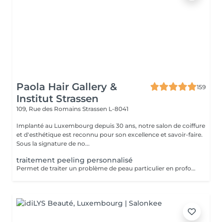
Paola Hair Gallery &
159
Institut Strassen
109, Rue des Romains
Strassen L-8041
Implanté au Luxembourg depuis 30 ans, notre salon de coiffure
et d'esthétique est reconnu pour son excellence et savoir-faire.
Sous la signature de no...
traitement peeling personnalisé
Permet de traiter un problème de peau particulier en profondeur par exfoliation, sans traumatisme important pour la peau. Avec quatre produits domicile. Fréquence toutes les deux semaines. Exposition au soleil interdite sans protection pendant la durée du traitement. Tous nos soins et traitements sont mixtes hommes et femmes. Les traitements en cure sont valables six mois. Sur conseil de votre esthéticienne, des combinaisons de soins et de traitements sont possibles, afin d'obtenir un résultat optimal. Attention certain traitements nécessitent des explications préalables ainsi qu'une commande spécifique des coffrets et de soins personnalisés.