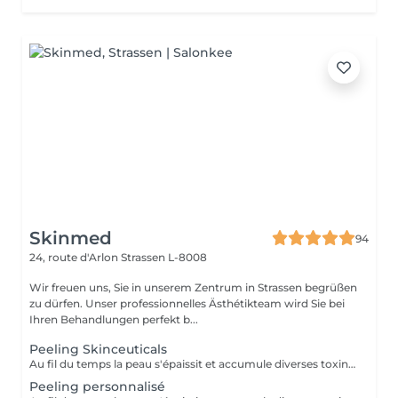
Skinmed
94
24, route d'Arlon
Strassen L-8008
Wir freuen uns, Sie in unserem Zentrum in Strassen begrüßen
zu dürfen. Unser professionnelles Ästhétikteam wird Sie bei
Ihren Behandlungen perfekt b...
Peeling Skinceuticals
Au fil du temps la peau s'épaissit et accumule diverses toxines auxquelles nous sommes exposés au jour le jour entrainant le processus de Glycation par accumulation des radicaux libres. Les peelings combattent cette Glycation en vous redonnant un teint éclatant par renouvellement des cellules de l'épiderme. Ils combattent l'acné, resserrent les pores dilatés et affinent les ridules, réduisent les tâches pigmentaires et des imperfections, améliorent la texture de peau pour un résultat visible dès la première séance. Nous vous proposons plusieurs peelings très efficaces et sans éviction sociale qui peuvent se faire tout au long de l'année, même en été. En voici quelques-uns : - Peeling dit botox-like et bio-revitalisant : Ce peeling ralentit les effets chrono et photo-vieillissement en stimulant la peau en profondeur sans provoquer d'irritation superficielle. En plus d'une action dépigmentante, le produit procure un effet tonifiant sur le visage, le cou et le décolleté. - Peeling liftant et bio-revitalisant : Ce peeling stimule la peau en douceur et en profondeur en lui procurant un tonus et une oxygénation intense des tissus. Il effectue une action de levage en profondeur. Il est recommandé pour le relâchement cutanée. - Peeling « Glow » : Ce peeling contient un pool d'actifs bio-revitalisants et bio-régénérants. Il restaure l'hydratation et la nutrition indispensables de la peau. Il régénère la peau en améliorant le métabolisme cellulaire. Il réactive le collagène et l'élastine pour un teint éclatant. Mais, pour que les effets soient optimisés, il est important de préparer sa peau avant un peeling du visage avec un produit à base d'acide glycolique que nous pouvons vous conseillé pendant la consultation d'analyse de peau. Ensuite, après votre peeling, il est aussi important : - d'appliquer des soins hydratants et apaisants sur votre visage - d'éviter toute exposition au soleil Pensez à arrêter l'utilisation de la vitamine A / retinol 7 jours avant votre rendez-vous peeling. Tenez nous au courant si vous prenez des médicaments avant votre rendez-vous.
Peeling personnalisé