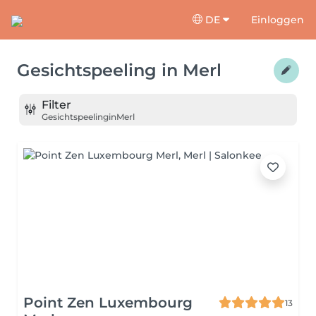
DE
Einloggen
Gesichtspeeling
in
Merl
Filter
Gesichtspeeling
in
Merl
Point Zen Luxembourg
13