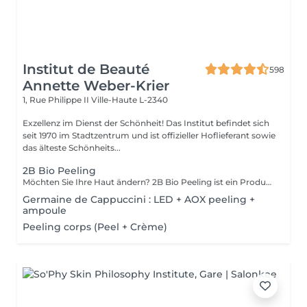
Institut de Beauté
598
Annette Weber-Krier
1, Rue Philippe II
Ville-Haute L-2340
Exzellenz im Dienst der Schönheit! Das Institut befindet sich
seit 1970 im Stadtzentrum und ist offizieller Hoflieferant sowie
das älteste Schönheits...
2B Bio Peeling
Möchten Sie Ihre Haut ändern? 2B Bio Peeling ist ein Produkt für die manuelle Mikrodermabrasion . Diese Methode des Abriebs der Oberfläche der Epidermis zielt darauf ab, die abgestorbenen Zellen zu beseitigen, die das Stratum Corneum bilden. Im Gegensatz zu anderen Peel-Behandlungen, die nur auf der Oberfläche wirken, löst 2B Bio Peeling den Peeling-Prozess von innen aus. Ihre Haut wird gründlich gereinigt, der Zellstoffwechsel wird reaktiviert, die vergrößerten Poren werden gestrafft und die Pigmentierung verringert. Ein schillerndes Ergebnis, das Sie sofort begeistern wird.
Germaine de Cappuccini : LED + AOX peeling +
ampoule
Peeling corps (Peel + Crème)