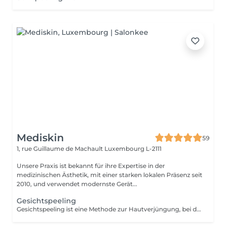
Mediskin
59
1, rue Guillaume de Machault
Luxembourg L-2111
Unsere Praxis ist bekannt für ihre Expertise in der
medizinischen Ästhetik, mit einer starken lokalen Präsenz seit
2010, und verwendet modernste Gerät...
Gesichtspeeling
Gesichtspeeling ist eine Methode zur Hautverjüngung, bei der chemische Mittel verwendet werden, um die oberflächlichen Hautschichten zu exfolieren und die Zellenerneuerung zu stimulieren. Vorteile: -Verbesserung der Hautstruktur und -helligkeit. -Reduzierung von Hautunreinheiten wie Pigmentflecken, Aknenarben, Falten und feinen Linien. Anpassungsfähigkeit: -Gesichtspeeling ist für verschiedene Hauttypen und je nach Ihren Hautproblemen geeignet. Ergänzende Pflege: -Um die Behandlungsergebnisse zu optimieren und die soziale Ausfallzeit zu minimieren, ist eine Phototherapie-Sitzung inbegriffen. Diese hilft, Entzündungen zu reduzieren, die Kollagenproduktion zu stimulieren und die Hautheilung zu verbessern. Gegenanzeigen: -Nicht empfohlen für schwangere oder stillende Frauen. Während der ersten Sitzung werden wir gemeinsam Ihre Ziele festlegen und die für Ihre Haut am besten geeignete Peeling-Art bestimmen. Bei Fragen können Sie uns gerne kontaktieren oder einen kostenlosen Beratungstermin buchen.