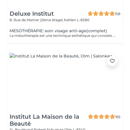
Deluxe Institut
158
8, Rue de Mamer (2ème étage)
Kehlen L-8280
MESOTHÉRAPIE: soin visage anti-age(complet)
La mésothérapie est une technique esthétique qui consiste à injecter de petites quantités de substances actives (vitamines, minéraux, acide hyaluronique, etc.) directement dans les couches superficielles de la peau. Elle est utilisée pour améliorer l'aspect de la peau et stimuler la régénération cellulaire. Les Bienfaits de la Mésothérapie Hydratation intense et rajeunissement cutané Apporte un coup d'éclat immédiat à la peau. Réduit les rides et les ridules en stimulant la production de collagène et d'élastine. Hydrate en profondeur et améliore la texture de la peau. Traite les taches pigmentaires, les cicatrices d'acné et la rosacée. Aide à uniformiser le teint et à réduire les imperfections. Pourquoi Choisir la Mésothérapie ? Traitement peu invasif et pratiquement indolore. Effet naturel et progressif, sans chirurgie ni éviction sociale. Résultats visibles après quelques séances seulement. Un soin idéal pour retrouver une peau éclatante, un corps raffermi et une chevelure en pleine santé !
Institut La Maison de la
165
Beauté
14, Boulevard Robert Schuman
Olm L-8340