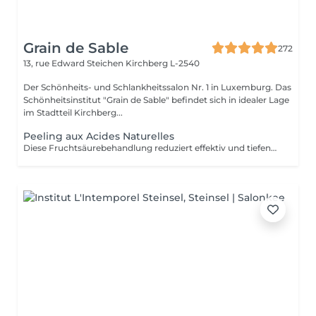
Grain de Sable
272
13, rue Edward Steichen
Kirchberg L-2540
Der Schönheits- und Schlankheitssalon Nr. 1 in Luxemburg. Das
Schönheitsinstitut "Grain de Sable" befindet sich in idealer Lage
im Stadtteil Kirchberg...
Peeling aux Acides Naturelles
Diese Fruchtsäurebehandlung reduziert effektiv und tiefenwirksam Unreinheiten wie Narben, Pickel, Pigmentflecken, feine Linien und Fältchen etc. Es ist perfekt für alle Hauttypen geeignet, auch für die empfindlichsten! Diese Behandlung beschleunigt die Zellerneuerung, reduziert die Zeichen der Hautalterung und sorgt dank ihrer 5 verschiedenen Formulierungen mit 30 % Fruchtsäuren für eine neue, glatte Haut und einen strahlenden Teint.