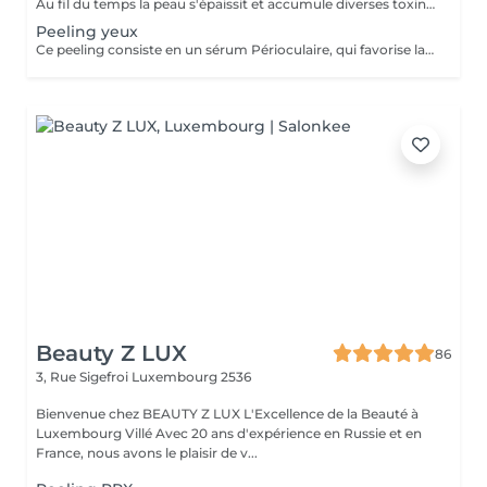
Au fil du temps la peau s'épaissit et accumule diverses toxines auxquelles nous sommes exposés au jour le jour entrainant le processus de Glycation par accumulation des radicaux libres. Les peelings combattent cette Glycation en vous redonnant un teint éclatant par renouvellement des cellules de l'épiderme. Ils combattent l'acné, resserrent les pores dilatés et affinent les ridules, réduisent les tâches pigmentaires et des imperfections, améliorent la texture de peau pour un résultat visible dès la première séance. Nous vous proposons plusieurs peelings très efficaces et sans éviction sociale qui peuvent se faire tout au long de l'année, même en été. En voici quelques-uns : - Peeling dit botox-like et bio-revitalisant : Ce peeling ralentit les effets chrono et photo-vieillissement en stimulant la peau en profondeur sans provoquer d'irritation superficielle. En plus d'une action dépigmentante, le produit procure un effet tonifiant sur le visage, le cou et le décolleté. - Peeling liftant et bio-revitalisant : Ce peeling stimule la peau en douceur et en profondeur en lui procurant un tonus et une oxygénation intense des tissus. Il effectue une action de levage en profondeur. Il est recommandé pour le relâchement cutanée. - Peeling « Glow » : Ce peeling contient un pool d'actifs bio-revitalisants et bio-régénérants. Il restaure l'hydratation et la nutrition indispensables de la peau. Il régénère la peau en améliorant le métabolisme cellulaire. Il réactive le collagène et l'élastine pour un teint éclatant. Mais, pour que les effets soient optimisés, il est important de préparer sa peau avant un peeling du visage avec un produit à base d'acide glycolique que nous pouvons vous conseillé pendant la consultation d'analyse de peau. Ensuite, après votre peeling, il est aussi important : - d'appliquer des soins hydratants et apaisants sur votre visage - d'éviter toute exposition au soleil Pensez à arrêter l'utilisation de la vitamine A / retinol 7 jours avant votre rendez-vous peeling. Tenez nous au courant si vous prenez des médicaments avant votre rendez-vous.
Peeling yeux
Ce peeling consiste en un sérum Périoculaire, qui favorise la régénération de la peau, lisse l'aspect du contour de l'il et facilite la pénétration des actifs appliqués par la suite. Il effectue 5 actions différentes : Éclaircissant, illuminateur, anti-âge, antioxydant, anti-dème.
Beauty Z LUX
86
3, Rue Sigefroi
Luxembourg 2536
Bienvenue chez BEAUTY Z LUX L'Excellence de la Beauté à
Luxembourg Villé Avec 20 ans d'expérience en Russie et en
France, nous avons le plaisir de v...