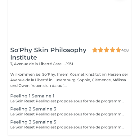
So'Phy Skin Philosophy
408
Institute
7, Avenue de la Liberté
Gare L-1931
Willkommen bei So'Phy, Ihrem Kosmetikinstitut im Herzen der
Avenue de la Liberté in Luxemburg. Sophie, Clémence, Mélissa
und Gwen freuen sich darauf,...
Peeling 1 Semaine 1
Le Skin Reset Peeling est proposé sous forme de programme de 4 soins, réalisés toutes les 2 semaines, afin de relancer progressivement le renouvellement de la peau et d'améliorer sa qualité en profondeur. Chaque séance est adaptée aux besoins de votre peau et permet d'agir de manière ciblée sur l'éclat, la texture, les imperfections ou les irrégularités du teint. Au fil des séances, la peau devient plus lisse, plus lumineuse et visiblement plus uniforme. Ce programme permet d'obtenir des résultats progressifs et durables, tout en respectant l'équilibre et la sensibilité de votre peau. Afin d'optimiser les résultats, une routine de soins adaptée à domicile vous sera recommandée et devra être suivie avant, pendant et après le programme. Idéal en changement de saison ou en cas de déséquilibres cutanés.
Peeling 2 Semaine 3
Le Skin Reset Peeling est proposé sous forme de programme de 4 soins, réalisés toutes les 2 semaines, afin de relancer progressivement le renouvellement de la peau et d'améliorer sa qualité en profondeur. Chaque séance est adaptée aux besoins de votre peau et permet d'agir de manière ciblée sur l'éclat, la texture, les imperfections ou les irrégularités du teint. Au fil des séances, la peau devient plus lisse, plus lumineuse et visiblement plus uniforme. Ce programme permet d'obtenir des résultats progressifs et durables, tout en respectant l'équilibre et la sensibilité de votre peau. Afin d'optimiser les résultats, une routine de soins adaptée à domicile vous sera recommandée et devra être suivie avant, pendant et après le programme. Idéal en changement de saison ou en cas de déséquilibres cutanés.
Peeling 3 Semaine 5
Le Skin Reset Peeling est proposé sous forme de programme de 4 soins, réalisés toutes les 2 semaines, afin de relancer progressivement le renouvellement de la peau et d'améliorer sa qualité en profondeur. Chaque séance est adaptée aux besoins de votre peau et permet d'agir de manière ciblée sur l'éclat, la texture, les imperfections ou les irrégularités du teint. Au fil des séances, la peau devient plus lisse, plus lumineuse et visiblement plus uniforme. Ce programme permet d'obtenir des résultats progressifs et durables, tout en respectant l'équilibre et la sensibilité de votre peau. Afin d'optimiser les résultats, une routine de soins adaptée à domicile vous sera recommandée et devra être suivie avant, pendant et après le programme. Idéal en changement de saison ou en cas de déséquilibres cutanés.