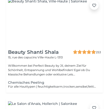
Beauty Shanti Shala
253
15, rue des capucins
Ville-Haute L-1313
Willkommen bei Perfect Beauty by Jil, deinem Ziel für
Schönheit, Entspannung und Wohlbefinden! Egal ob Du
klassische Behandlungen oder exklusive Leis...
Chemisches Peeling
Für alle Hauttypen ( feuchtigkeitsarm,trocken,sensibel,fettig,rosacea,narben,misch Haut,ant-Falten) keine Extraktion,kein Waxing vor der Behandlung und keine Sonne 2 Wochen nach der Behandlung. Für ein besseres Ergebnis ist eine Kur von 4 Peelings möglich.Ein Peeling alle 2 Wochen. Bei direkt Zahlung -> 390 anstatt 440,20, inklusive 2 Cremes für die Pflege zu Hause.