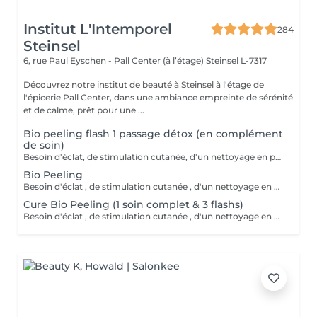
Institut L'Intemporel
284
Steinsel
6, rue Paul Eyschen - Pall Center (à l’étage)
Steinsel L-7317
Découvrez notre institut de beauté à Steinsel à l'étage de
l'épicerie Pall Center, dans une ambiance empreinte de sérénité
et de calme, prêt pour une ...
Bio peeling flash 1 passage détox (en complément
de soin)
Besoin d'éclat, de stimulation cutanée, d'un nettoyage en profondeur? Avec l'action combinée d'acides hyaluroniques, lactiques et salicyliques, additionnés de planctons marins et de camphre, ce soin coche toutes les cases d'un soin cabine PROFESSIONNEL. A tester .
Bio Peeling
Besoin d'éclat , de stimulation cutanée , d'un nettoyage en profondeur ? Avec l action combinée d'acides hyaluroniques , lactiques et salicyliques , complétés de planctons marins et camphre ce soin coche toutes les cases d'un soin cabine PROFESSIONNEL . A tester .
Cure Bio Peeling (1 soin complet & 3 flashs)
Besoin d'éclat , de stimulation cutanée , d'un nettoyage en profondeur ? Avec l action combinée d'acides hyaluroniques , lactiques et salicyliques , complétés de planctons marins et camphre ce soin coche toutes les cases d'un soin cabine PROFESSIONNEL . A tester . En cure sur 4 à 6 semaines.