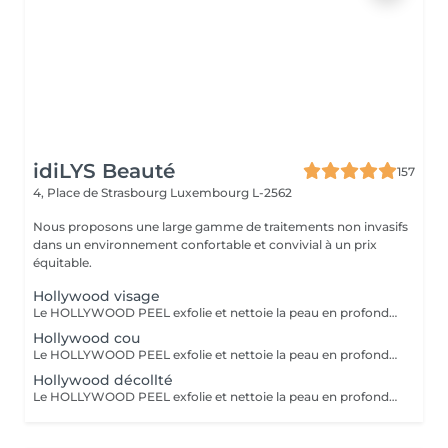
idiLYS Beauté
157
4, Place de Strasbourg
Luxembourg L-2562
Nous proposons une large gamme de traitements non invasifs
dans un environnement confortable et convivial à un prix
équitable.
Hollywood visage
Le HOLLYWOOD PEEL exfolie et nettoie la peau en profondeur au laser pour un teint plus lisse, lumineux et des pores visiblement resserrés. La LUMINOTHÉRAPIE du visage consiste à exposer la peau à des lumières LED afin de stimuler le renouvellement cellulaire et améliorer l'éclat du teint.
Hollywood cou
Le HOLLYWOOD PEEL exfolie et nettoie la peau en profondeur au laser pour un teint plus lisse, lumineux et des pores visiblement resserrés. La LUMINOTHÉRAPIE du cou consiste à exposer la peau à des lumières LED afin de stimuler le renouvellement cellulaire et améliorer la texture de la peau.
Hollywood décollté
Le HOLLYWOOD PEEL exfolie et nettoie la peau en profondeur au laser pour un teint plus lisse, lumineux et des pores visiblement resserrés. La LUMINOTHÉRAPIE du décolleté consiste à exposer la peau à des lumières LED afin de stimuler le renouvellement cellulaire et améliorer la texture de la peau.