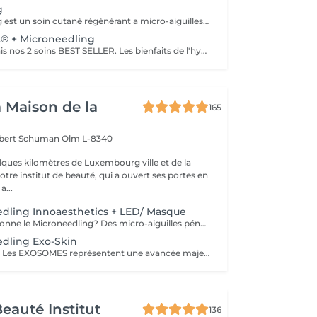
g
Le microneedling est un soin cutané régénérant a micro-aiguilles permettant de réduire les signes de l'âge et de raviver l'éclat de votre peau, il aide aussi a effacer les traces d'acné, les cicatrices. Un véritable soin qui resserre les pores dilatés , lisse la peau, estimes les rides et ridules grâce au sérum à l'acide hyaluronique. + LED visage et mains
 + Microneedling
Associé désormais nos 2 soins BEST SELLER. Les bienfaits de l'hydrafacial et du Microneedling pour un effet optimale sur votre peau. Une peau saine, propre, un effet GLOW instantanément, action anti-rides.
a Maison de la
165
obert Schuman
Olm L-8340
ques kilomètres de Luxembourg ville et de la
notre institut de beauté, qui a ouvert ses portes en
 Une a...
dling Innoaesthetics + LED/ Masque
Comment fonctionne le Microneedling? Des micro-aiguilles pénètrent la couche superficielle de la peau pour stimuler le processus de régénération cellulaire. Ce traitement stimule la peau de l'intérieur sans l'agresser. Les actifs utilisés (acide hyaluronique, vitamines, etc.) pénètrent ainsi plus profondément pour des résultats renforcés. Le Microneedling améliore visiblement la texture de la peau et atténue les rides et ridules. Les cicatrices d'acné et marques cutanées s'estompent et les pores dilatés resserrés. Enfin il ravive l'éclat du teint. Résultats - Peau plus lisse et plus ferme - Teint unifié et lumineux - Résultats visibles dès les premières séances - Convient à tous les types de peau Seule ou a combiner avec un autre soin visage au choix
dling Exo-Skin
SOINS ANTI-AGE Les EXOSOMES représentent une avancée majeure en soins anti-âge. Basés sur les découvertes les plus récentes en médecine esthétique, ce traitement favorise la régénération et la réparation cutanée pour une peau visiblement plus jeune, ferme et éclatante. Ils offrent des avantages sans précédent pour le rajeunissement et la réparation de la peau. Soin EXO-SKIN Les premiers résultats sont visibles dès la première séance. Pour prolonger et optimiser les effets, il est conseillé d'effectuer une cure annuelle de 3 séances, espacées de 21 jours, afin de stimuler intensément la régénération cutanée et de redonner à la peau tout son éclat et sa jeunesse. BENEFICES Observés : - Atténue les rides et ridules - Restaure les tissus cutanés - Améliore la texture et l'éclat de la peau - Effet Glow
eauté Institut
136