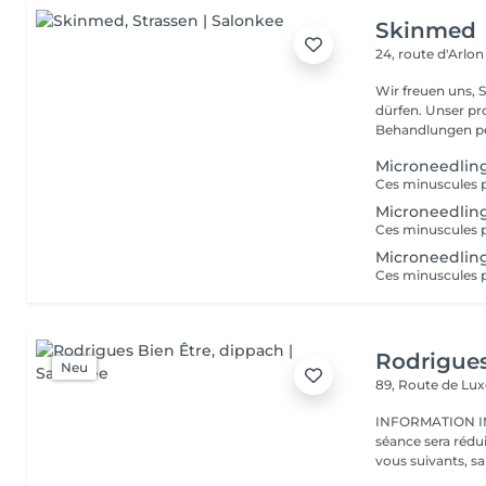
Skinmed
24, route d'Arlo
Wir freuen uns, 
dürfen. Unser professionnelles Ästhétikteam wird Sie bei Ihren
Behandlungen per
Microneedling
Microneedlin
Microneedlin
Rodrigues
Neu
89, Route de L
INFORMATION IMPORTANTE : En ca
séance sera rédu
vous suivants, sa