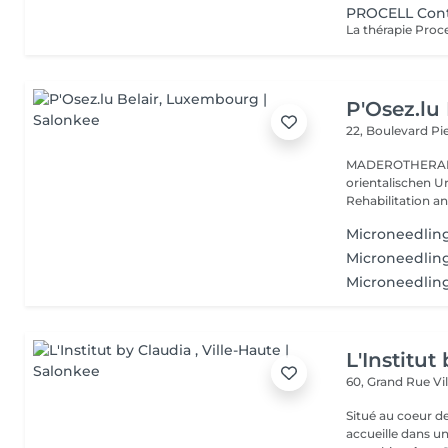
PROCELL Conto
P'Osez.lu 
22, Boulevard P
MADEROTHERAPIE Es ist eine tausend Jahre al
orientalischen Ur
Rehabilitation a
Microneedling
Microneedlin
Microneedling
L'Institut
60, Grand Rue
Vi
Situé au coeur d
accueille dans u