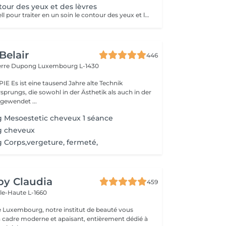
ur des yeux et des lèvres
La thérapie Procell pour traiter en un soin le contour des yeux et le contour des lèvres.
Belair
446
ierre Dupong
Luxembourg L-1430
te Technik
sprungs, die sowohl in der Ästhetik als auch in der
ngewendet ...
 Mesoestetic cheveux 1 séance
g cheveux
 Corps,vergeture, fermeté,
 by Claudia
459
lle-Haute L-1660
e Luxembourg, notre institut de beauté vous
n cadre moderne et apaisant, entièrement dédié à