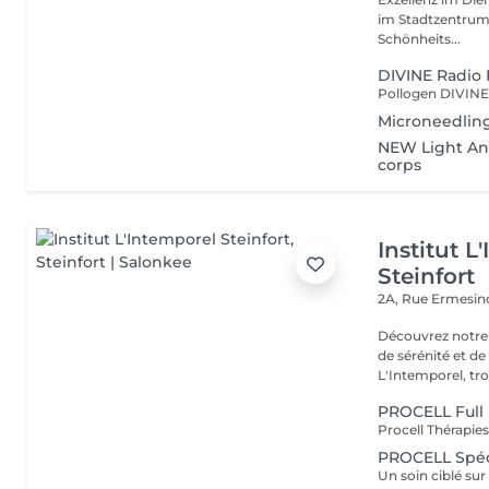
im Stadtzentrum u
Schönheits...
DIVINE Radio 
Microneedling
NEW Light Ang
corps
Institut L
Steinfort
2A, Rue Ermesind
Découvrez notre
de sérénité et d
L'Intemporel, troi
PROCELL Full 
PROCELL Spéci