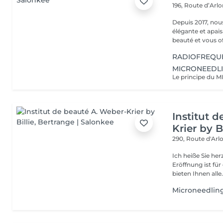
196, Route d’Arl
Depuis 2017, nou
élégante et apai
beauté et vous off
RADIOFREQU
MICRONEEDL
Institut 
Krier by Bi
290, Route d'Arlo
Ich heiße Sie he
Eröffnung ist fü
bieten Ihnen alle.
Microneedling