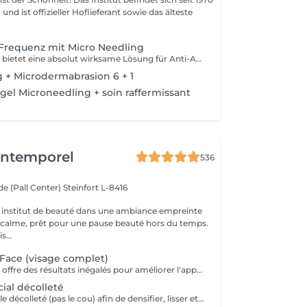
nd ist offizieller Hoflieferant sowie das älteste
Frequenz mit Micro Needling
Pollogen DIVINE bietet eine absolut wirksame Lösung für Anti-Aging-Behandlungen, aber auch für schwieriger zu behandelnde Bereiche wie Hals, Lippenkonturen und Augen. Es ist eine einzigartige Kombination von 3 medizinisch-ästhetischen Technologien (VoluDerm Microneedling RF + TriFractional + Ultraschall), die die Erneuerung der Dermis und der Epidermis ermöglicht. Das Ergebnis ist signifikant und deutlich sichtbar, die Haut sieht jung aus. Das DIVINE Pollogen bietet mehr Volumen, Reduzierung von Narben, Straffung der Haut und dies ohne Schmerzen, ohne Blutergüsse, ohne Blutungen und ohne Revalidationszeit.
 + Microdermabrasion 6 + 1
el Microneedling + soin raffermissant
'Intemporel
536
e (Pall Center)
Steinfort L-8416
 institut de beauté dans une ambiance empreinte
e calme, prêt pour une pause beauté hors du temps.
s...
Face (visage complet)
Procell Thérapies offre des résultats inégalés pour améliorer l'apparence des rides et ridules, des cicatrices d'acné et des dommages causés par le soleil. Avec une irritation minimale, les traitements Procell sont sûrs, non invasifs, efficaces et fournissent des résultats qui parlent d'eux-mêmes. Ce n'est pas un hasard si Procell Thérapies est devenu le leader du microneedling..
al décolleté
Un soin ciblé sur le décolleté (pas le cou) afin de densifier, lisser et repulper cette zone fragile Nettoyage + gommage de la zone, passage Procell et masque (pas de massage dans ce soin) Conseillé en cure de 4 soins sur 4 mois avec une séance d'entretien 2x par an en fin de cure