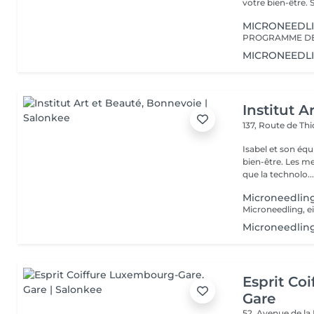
vot
MICRONEEDL
MICRONEEDL
Institut A
137, Route de Thi
Isabel et son éq
bien-être. Les meilleures marques esthétiques et cosmétiques ainsi
que la technolo..
Microneedling
Microneedlin
Esprit Co
Gare
52, Avenue de la