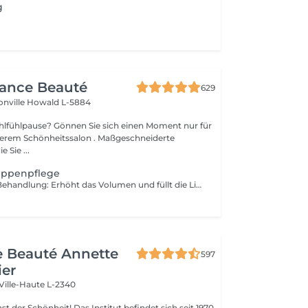
g
gance Beauté
629
onville
Howald L-5884
Sie sich einen Moment nur für
Schönheitssalon . Maßgeschneiderte
 Sie ...
Lippenpflege
Die HydraGloss-Behandlung: Erhöht das Volumen und füllt die Lippen auf Pflegt und befeuchtet die Lippen Mildert feine Linien und Fältchen Kontraindikation: - mit aktivem Herpes - offene Wunden - Warzen - andere Probleme der Haut
de Beauté Annette
597
ier
Ville-Haute L-2340
 Das Institut befindet sich seit 1970