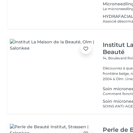
Microneedlin
HYDRAFACIAL®
Institut L
Beauté
14, Boulevard R
Découvrez à quel
frontière belge, 
2004 à Olm.
Soin micronee
Soin micronee
Perle de B