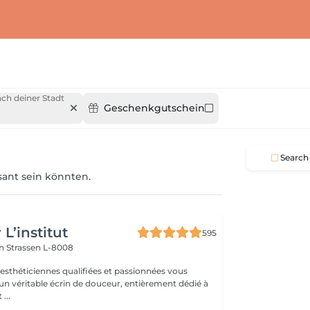
ch deiner Stadt
Geschenkgutschein
Search
ssant sein könnten.
L’institut
595
on
Strassen L-8008
 esthéticiennes qualifiées et passionnées vous
 un véritable écrin de douceur, entièrement dédié à
...