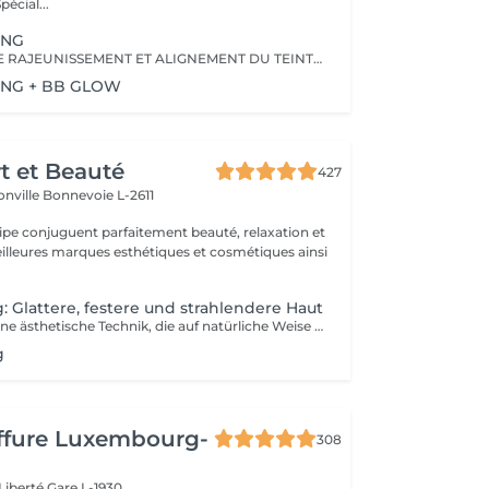
re bien-être. Spécial...
ING
PROGRAMME DE RAJEUNISSEMENT ET ALIGNEMENT DU TEINT DE LA PEAU
ING + BB GLOW
rt et Beauté
427
onville
Bonnevoie L-2611
uipe conjuguent parfaitement beauté, relaxation et
.
: Glattere, festere und strahlendere Haut
Microneedling, eine ästhetische Technik, die auf natürliche Weise die Produktion von Kollagen und Elastin stimuliert. Ideal zur Verbesserung der Hautstruktur, zur Verkleinerung erweiterter Poren, zur Minderung feiner Linien, Aknenarben oder Pigmentflecken. Sanfte und wirksame Methode, geeignet für alle Hauttypen. Professionelle Seren für ein optimales Ergebnis. Individuelle Beratung vor jeder Sitzung.
g
iffure Luxembourg-
308
 Liberté
Gare L-1930