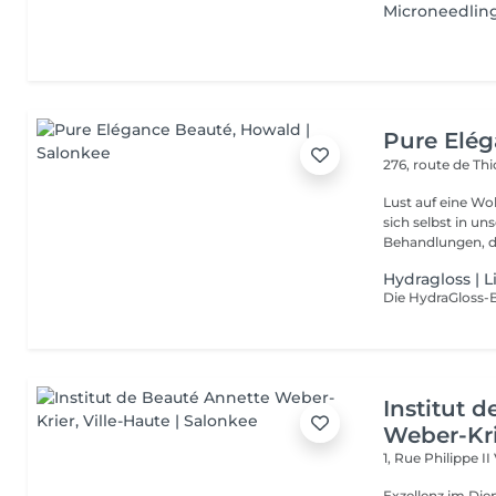
Microneedlin
Pure Elé
276, route de Thi
Lust auf eine Wohlfühlpause? Gönnen 
sich selbst in unserem 
Behandlungen, die
Hydragloss | 
Institut 
Weber-Kr
1, Rue Philippe II
Exzellenz im Dienst der Schönheit!