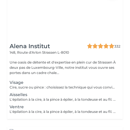
Alena Institut
332
148, Route d'Arlon
Strassen L-8010
Une oasis de détente et d'expertise en plein cur de Strassen À
deux pas de Luxembourg-Ville, notre institut vous ouvre ses
portes dans un cadre chale...
Visage
Cire, sucre ou pince : choisissez la technique qui vous convient ! Pour un résultat impeccable, chaque séance se termine toujours par une finition minutieuse à la pince. Résultat net, peau douce et parfaite, à chaque fois.
Aisselles
L'épilation à la cire, à la pince à épiler, à la tondeuse et au fil. Toutes nos techniques d'épilation vous garantissent un résultat net et durable. En fin de séance, quelque soit la technique d'épilation choisie, nous utilisons systématiquement une pince à épiler, pour un résultat parfait.
Ventre
L'épilation à la cire, à la pince à épiler, à la tondeuse et au fil. Toutes nos techniques d'épilation vous garantissent un résultat net et durable. En fin de séance, quelque soit la technique d'épilation choisie, nous utilisons systématiquement une pince à épiler, pour un résultat parfait.