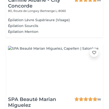
Camille Albane - City
88
Concorde
80, Route de Longwy
Bertrange L-8060
Épilation Lèvre Supérieure (Visage)
Épilation Sourcils
Épilation Menton
SPA Beauté Marian
98
Miguelez