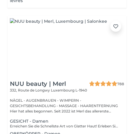
lèvres
NUU beauty | Merl
788
332, Route de Longwy
Luxembourg L-1940
NÄGEL - AUGENBRAUEN - WIMPERN -
GESICHTSBEHANDLUNG - MASSAGE - HAARENTFERNUNG
Hier hat alles begonnen. Seit 2022 ist Merl das allererste
Zuhause der ...
GESICHT - Damen
Erreichen Sie die Schnellste Art von Glatter Haut! Erleben Sie die Vorteile der dauerhaften Haarentfernung mit unserer fortschrittlichen Lichttechnologie, die effektiv die Haarfollikel anvisiert. Unsere Laserfunktionen: Neueste Technologie: neues Modell 2022 Vielseitige Behandlung: 3-in-1-System: Diodenlaser, Alexandrit und NdYag Zertifizierte Sicherheit: vollständig in der EU zertifiziert Sichtbare Ergebnisse: deutliche Effekte nach Ihrer ersten Sitzung Vollständige Transformation: endergebnisse nach 6-8 Behandlungen Für Alle Geeignet: eignet sich für alle Haut- und Haartypen, außer grauem Haar Komfort steht an erster Stelle: ausgestattet mit einem Kühlsystem für ein schmerzfreies Erlebnis Wie funktioniert die Haarentfernung mit Laser? Vorbereitung: ihre Haut wird gründlich gereinigt. Gel-Anwendung: ein spezielles Gel wird aufgetragen, um die Behandlung zu verbessern. Laserbehandlung: der Laser wird auf die behandelte Stelle angewendet. Beruhigender Abschluss: eine beruhigende Creme wird nach der Behandlung aufgetragen. Altersempfehlungen: am besten geeignet für Personen ab 16-18 Jahren. Nachbehandlungs-Tipps: um optimale Ergebnisse zu gewährleisten, vermeiden Sie bitte eine Sonnenexposition eine Woche vor und nach dem Eingriff. Behandlungsfrequenz: die Sitzungen werden alle 4-8 Wochen empfohlen, insgesamt 6-10 Behandlungen je nach Bereich.
OBERKÖRPER - Damen