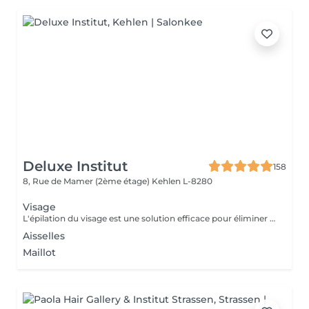
Deluxe Institut
158
8, Rue de Mamer (2ème étage)
Kehlen L-8280
Visage
L'épilation du visage est une solution efficace pour éliminer les poils indésirables et obtenir une peau nette et lisse. Les Avantages de l'Épilation du Visage Une peau plus douce et uniforme Élimine les poils fins et le duvet pour un teint plus lumineux. Améliore l'absorption des soins et la tenue du maquillage. Un effet longue durée Contrairement au rasage, l'épilation retire le poil à la racine, ralentissant ainsi la repousse. Les poils repoussent plus fins et moins visibles avec le temps. Un visage plus net et soigné Redessine les contours du visage pour une apparence plus harmonieuse. Idéal pour des zones précises comme la lèvre supérieure, le menton ou les joues. À la cire : Efficace pour une peau lisse jusqu'à 3 à 4 semaines.
Aisselles
Maillot