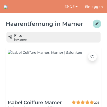
DE
Einloggen
Haarentfernung
in
Mamer
Filter
in
Mamer
Isabel Coiffure Mamer
226