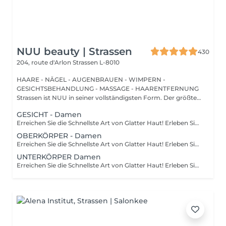
NUU beauty | Strassen
430
204, route d'Arlon
Strassen L-8010
HAARE - NÄGEL - AUGENBRAUEN - WIMPERN -
GESICHTSBEHANDLUNG - MASSAGE - HAARENTFERNUNG
Strassen ist NUU in seiner vollständigsten Form. Der größte
Sal...
GESICHT - Damen
Erreichen Sie die Schnellste Art von Glatter Haut! Erleben Sie die Vorteile der dauerhaften Haarentfernung mit unserer fortschrittlichen Lichttechnologie, die effektiv die Haarfollikel anvisiert. Unsere Laserfunktionen: Neueste Technologie: neues Modell 2022 Vielseitige Behandlung: 3-in-1-System: Diodenlaser, Alexandrit und NdYag Zertifizierte Sicherheit: vollständig in der EU zertifiziert Sichtbare Ergebnisse: deutliche Effekte nach Ihrer ersten Sitzung Vollständige Transformation: endergebnisse nach 6-8 Behandlungen Für Alle Geeignet: eignet sich für alle Haut- und Haartypen, außer grauem Haar Komfort steht an erster Stelle: ausgestattet mit einem Kühlsystem für ein schmerzfreies Erlebnis Wie funktioniert die Haarentfernung mit Laser? Vorbereitung: ihre Haut wird gründlich gereinigt. Gel-Anwendung: ein spezielles Gel wird aufgetragen, um die Behandlung zu verbessern. Laserbehandlung: der Laser wird auf die behandelte Stelle angewendet. Beruhigender Abschluss: eine beruhigende Creme wird nach der Behandlung aufgetragen. Altersempfehlungen: am besten geeignet für Personen ab 16-18 Jahren. Nachbehandlungs-Tipps: um optimale Ergebnisse zu gewährleisten, vermeiden Sie bitte eine Sonnenexposition eine Woche vor und nach dem Eingriff. Behandlungsfrequenz: die Sitzungen werden alle 4-8 Wochen empfohlen, insgesamt 6-10 Behandlungen je nach Bereich.
OBERKÖRPER - Damen
Erreichen Sie die Schnellste Art von Glatter Haut! Erleben Sie die Vorteile der dauerhaften Haarentfernung mit unserer fortschrittlichen Lichttechnologie, die effektiv die Haarfollikel anvisiert. Unsere Laserfunktionen: Neueste Technologie: neues Modell 2022 Vielseitige Behandlung: 3-in-1-System: Diodenlaser, Alexandrit und NdYag Zertifizierte Sicherheit: vollständig in der EU zertifiziert Sichtbare Ergebnisse: deutliche Effekte nach Ihrer ersten Sitzung Vollständige Transformation: endergebnisse nach 6-8 Behandlungen Für Alle Geeignet: eignet sich für alle Haut- und Haartypen, außer grauem Haar Komfort steht an erster Stelle: ausgestattet mit einem Kühlsystem für ein schmerzfreies Erlebnis Wie funktioniert die Haarentfernung mit Laser? Vorbereitung: ihre Haut wird gründlich gereinigt. Gel-Anwendung: ein spezielles Gel wird aufgetragen, um die Behandlung zu verbessern. Laserbehandlung: der Laser wird auf die behandelte Stelle angewendet. Beruhigender Abschluss: eine beruhigende Creme wird nach der Behandlung aufgetragen. Altersempfehlungen: am besten geeignet für Personen ab 16-18 Jahren. Nachbehandlungs-Tipps: um optimale Ergebnisse zu gewährleisten, vermeiden Sie bitte eine Sonnenexposition eine Woche vor und nach dem Eingriff. Behandlungsfrequenz: die Sitzungen werden alle 4-8 Wochen empfohlen, insgesamt 6-10 Behandlungen je nach Bereich.
UNTERKÖRPER Damen
Erreichen Sie die Schnellste Art von Glatter Haut! Erleben Sie die Vorteile der dauerhaften Haarentfernung mit unserer fortschrittlichen Lichttechnologie, die effektiv die Haarfollikel anvisiert. Unsere Laserfunktionen: Neueste Technologie: neues Modell 2022 Vielseitige Behandlung: 3-in-1-System: Diodenlaser, Alexandrit und NdYag Zertifizierte Sicherheit: vollständig in der EU zertifiziert Sichtbare Ergebnisse: deutliche Effekte nach Ihrer ersten Sitzung Vollständige Transformation: endergebnisse nach 6-8 Behandlungen Für Alle Geeignet: eignet sich für alle Haut- und Haartypen, außer grauem Haar Komfort steht an erster Stelle: ausgestattet mit einem Kühlsystem für ein schmerzfreies Erlebnis Wie funktioniert die Haarentfernung mit Laser? Vorbereitung: ihre Haut wird gründlich gereinigt. Gel-Anwendung: ein spezielles Gel wird aufgetragen, um die Behandlung zu verbessern. Laserbehandlung: der Laser wird auf die behandelte Stelle angewendet. Beruhigender Abschluss: eine beruhigende Creme wird nach der Behandlung aufgetragen. Altersempfehlungen: am besten geeignet für Personen ab 16-18 Jahren. Nachbehandlungs-Tipps: um optimale Ergebnisse zu gewährleisten, vermeiden Sie bitte eine Sonnenexposition eine Woche vor und nach dem Eingriff. Behandlungsfrequenz: die Sitzungen werden alle 4-8 Wochen empfohlen, insgesamt 6-10 Behandlungen je nach Bereich.