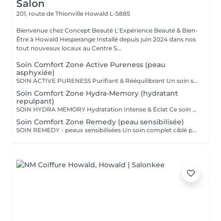
Salon
201, route de Thionville
Howald L-5885
Bienvenue chez Concept Beauté L'Expérience Beauté & Bien-
Être à Howald Hesperange Installé depuis juin 2024 dans nos
tout nouveaux locaux au Centre S...
Soin Comfort Zone Active Pureness (peau
asphyxiée)
SOIN ACTIVE PURENESS Purifiant & Rééquilibrant Un soin spécifique profond qui désincruste et libère la peau de toutes ses impuretés. Grâce à l'action combinée des exfoliants et des extraits naturels purifiants, il aide à désobstruer les pores, réduire l'excès de sébum et retrouver un teint plus net et équilibré. Idéal pour retrouver une peau fraîche et matifiée, tout en douceur. SOINS DU VISAGE COMFORT ZONE Nos soins du visage utilisent les produits de la marque Comfort Zone, une référence en cosmétique professionnelle alliant science, nature et innovation. Formulés avec des ingrédients d'origine naturelle, sans silicones, parabènes ni huiles minérales, ces soins sont conçus pour respecter l'équilibre de la peau tout en offrant des résultats visibles et durables. Chaque soin est un véritable rituel de bien-être et d'efficacité, adapté aux besoins spécifiques de votre peau.
Soin Comfort Zone Hydra-Memory (hydratant
repulpant)
SOIN HYDRA MEMORY Hydratation Intense & Éclat Ce soin booste l'hydratation et recharge la peau en eau grâce à l'acide hyaluronique et aux extraits naturels hydratants. Sa texture fraîche et ultra-sensorielle désaltère immédiatement la peau et lui redonne souplesse, douceur et éclat. Parfait pour les peaux déshydratées ou fatiguées, en quête de confort et de fraîcheur. SOINS DU VISAGE COMFORT ZONE Nos soins du visage utilisent les produits de la marque Comfort Zone, une référence en cosmétique professionnelle alliant science, nature et innovation. Formulés avec des ingrédients d'origine naturelle, sans silicones, parabènes ni huiles minérales, ces soins sont conçus pour respecter l'équilibre de la peau tout en offrant des résultats visibles et durables. Chaque soin est un véritable rituel de bien-être et d'efficacité, adapté aux besoins spécifiques de votre peau.
Soin Comfort Zone Remedy (peau sensibilisée)
SOIN REMEDY - peaux sensibilisées Un soin complet ciblé pour tous les âges et tous les types de peau. Le point commun ? Une peau sensibilisée, fragilisée et inconfortable. Apaiser, calmer et soulager la peau des inflammations, tel est l'objectif de ce soin qui renforce la barrière protectrice de la peau pour lui apporter sérénité et confort. SOINS DU VISAGE COMFORT ZONE Nos soins du visage utilisent les produits de la marque Comfort Zone, une référence en cosmétique professionnelle alliant science, nature et innovation. Formulés avec des ingrédients d'origine naturelle, sans silicones, parabènes ni huiles minérales, ces soins sont conçus pour respecter l'équilibre de la peau tout en offrant des résultats visibles et durables. Chaque soin est un véritable rituel de bien-être et d'efficacité, adapté aux besoins spécifiques de votre peau.