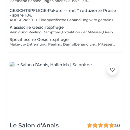
klassische Behandlungen oder exklusive Leis...
GESICHTSPFLEGE-Pakete -> mit * reduzierte Preise
- spare 10€
AUFGEPASST -> Eine spezifische Behandlung wird gemeinsam mit Jil zum Zeitpunkt der Behandlung ausgewählt. Je nach gewählter Behandlung wird der Preis angepasst. Die Pflege wird an Ihren Hauttyp abgestimmt. Inklusive: Reinigung, Peeling, Dampfbad, Extraktion der Mitesser, Desinfektion, Massage und Maske
Klassische Gesichtspflege
Reinigung,Peeling,Dampfbad,Extraktion der Mitesser,Desinfektion, Massage und Creammaske Die Pflege wird an Ihren Hauttyp angepasst.
Spezifiesche Gesichtspflege
Make-up-Entfernung, Peeling, Dampfbehandlung, Mitesserentfernung, Desinfektion, Massage und Peel-off-Maske, Gipsmaske, Schaummaske, Stoffmaske oder Gelmaske. Die Behandlung wird an den Hauttyp angepasst.
Le Salon d’Anais
255