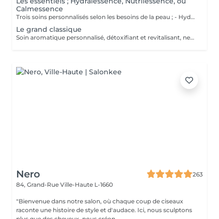
Les essentiels ; Hydralessence, Nutrilessence, ou
Calmessence
Trois soins personnalisés selon les besoins de la peau ; - Hydralessence : soin pour peaux déshydratées - Nutrilessence : soin pour peaux dénutries, sèches à très sèches - Calmessence : soin pour peaux sensibles, avec rougeurs
Le grand classique
Soin aromatique personnalisé, détoxifiant et revitalisant, nettoyage profond en 5 phases.
Nero
263
84, Grand-Rue
Ville-Haute L-1660
"Bienvenue dans notre salon, où chaque coup de ciseaux
raconte une histoire de style et d'audace. Ici, nous sculptons
plus que des cheveux, nous créon...