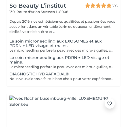
So Beauty L’institut
595
130, Route d'Arlon
Strassen L-8008
Depuis 2019, nos esthéticiennes qualifiées et passionnées vous
accueillent dans un véritable écrin de douceur, entièrement
dédié à votre bien-être et ...
Le soin microneedling aux EXOSOMES et aux
PDRN + LED visage et mains.
Le microneedling perfore la peau avec des micro-aiguilles, créant des micro-canaux qui permettent à un sérum actif (PDRN ou exosomes) de pénétrer en profondeur dans le derme. C'est ce qu'on appelle un soin « biostimulateur » : on ne remplit pas, on stimule la peau pour qu'elle se régénère elle-même. L'association des exosomes et du PDRN (Polydésoxyribonucléotide) est une révolution anti-âge. Il représente le protocole de régénération cutanée le plus avancé en médecine esthétique. Cette synergie permet de stimuler le renouvellement cellulaire de façon accélérée, d'atténuer les cicatrices et de lifter le teint sans chirurgie. C'est une synergie régénératrice puissante, ces deux actifs maximisent la réparation tissulaire et l'éclat du teint. Idéale pour les peaux: matures , avec des dommages solaires importants, des cicatrices, une perte de fermeté. Soin plus puissant que le PDRN . Pour optimiser les effets du soin, nous appliquerons la lumière LED sur le visage. Profitez, également, d'un traitement anti-âge à la lumière Led pour les mains.
Le soin microneedling aux PDRN + LED visage et
mains.
Le microneedling perfore la peau avec des micro-aiguilles, créant des micro-canaux qui permettent à un sérum actif (PDRN ou exosomes) de pénétrer en profondeur dans le derme. C'est ce qu'on appelle un soin « biostimulateur » : on ne remplit pas, on stimule la peau pour qu'elle se régénère elle-même. Tandis que le sérum PDRN pénètre profondément pour stimuler la réparation cellulaire, accélérer la cicatrisation et booster la production de collagène. Pour optimiser les effets du soin, nous appliquerons la lumière LED sur le visage. Profitez, également, d'un traitement anti-âge à la lumière Led pour les mains.
DIAGNOSTIC HYDRAFACIAL®
Nous vous aidons a faire le bon choix pour votre expérience HYDRAFACIAL®