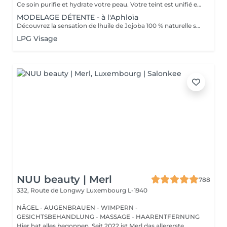
Ce soin purifie et hydrate votre peau. Votre teint est unifié et lumineux, grâce à l' alliance du Charbon Végétal et de l'édulis
MODELAGE DÉTENTE - à l'Aphloïa
Découvrez la sensation de lhuile de Jojoba 100 % naturelle sur votre peau. Nourrie, votre peau retrouve tout son confort. Libéré de ses tensions grâce aux mains habiles de notre esthéticienne, votre visage est détendu. Bénéfices : Nourrie, votre peau retrouve tout son confort.
LPG Visage
NUU beauty | Merl
788
332, Route de Longwy
Luxembourg L-1940
NÄGEL - AUGENBRAUEN - WIMPERN -
GESICHTSBEHANDLUNG - MASSAGE - HAARENTFERNUNG
Hier hat alles begonnen. Seit 2022 ist Merl das allererste