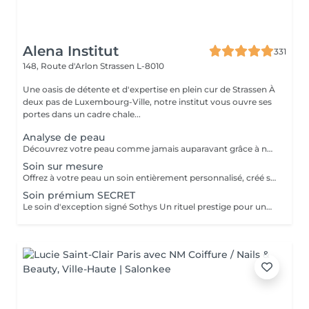
Alena Institut
331
148, Route d'Arlon
Strassen L-8010
Une oasis de détente et d'expertise en plein cur de Strassen À
deux pas de Luxembourg-Ville, notre institut vous ouvre ses
portes dans un cadre chale...
Analyse de peau
Découvrez votre peau comme jamais auparavant grâce à notre diagnostic cutané avancé. À l'aide d'un analyseur professionnel et de l'oeil expert de votre esthéticienne, nous évaluons différents paramètres essentiels tels que l'hydratation, le sébum, la profondeur des rides , l'état de votre barrière cutané et beaucoup d'autre mesures afin d'obtenir une vision précise de l'état de votre peau. Cette analyse nous permet de cibler vos besoins réels et de vous orienter vers les soins et les produits les plus adaptés pour optimiser vos résultats. Un véritable point de départ pour construire une routine beauté efficace et personnalisée. Diagnostic offert lorsqu'il est réalisé dans le cadre d'un soin ou à l'achat de produits.
Soin sur mesure
Offrez à votre peau un soin entièrement personnalisé, créé sur mesure par votre experte Sothys selon ses besoins du moment. Grâce à un analyseur professionnel et à l'il expert de votre esthéticienne, nous évaluons différents paramètres essentiels : hydratation, sébum, profondeur des rides, état de la barrière cutanée et bien d'autres mesures. Ce diagnostic précis permet d'identifier les besoins réels de votre peau et d'adapter chaque étape du soin : nettoyage profond, exfoliation ciblée, modelage expert, masque haute performance et sélection d'actifs Sothys selon votre objectif hydratation, éclat, apaisement, anti-âge ou pureté. Un seul soin, des milliers de possibilités, pour rééquilibrer votre peau et révéler un teint plus lumineux, plus lisse et plus uniforme dès la première séance. Un véritable point de départ pour construire une routine beauté efficace, avec des soins et des produits parfaitement adaptés à votre peau.
Soin prémium SECRET
Le soin d'exception signé Sothys Un rituel prestige pour une transformation visible de la peau et une expérience sensorielle incomparable. Ce soin d'exception combine des manoeuvres expertes Sothys, des textures nobles, un double modelage visage sur-mesure et un masque haute performance pour lisser, repulper et illuminer intensément la peau. Grâce à une séquence unique de gestes précis et enveloppants, le Rituel Secret offre un moment de lâcher-prise total et des résultats visibles dès la première séance : peau éclatante, lissée, revitalisée et profondément nourrie. Un soin rare, élégant, pensé pour les clientes exigeantes qui recherchent : - une expérience prémium, - des résultats anti-âge visibles rapidement, - un moment d'exception, hors du temps, réservé aux instituts experts Sothys.