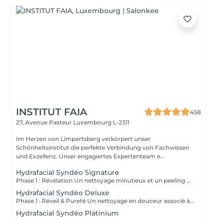
INSTITUT FAIA
458
27, Avenue Pasteur
Luxembourg L-2311
Im Herzen von Limpertsberg verkörpert unser
Schönheitsinstitut die perfekte Verbindung von Fachwissen
und Exzellenz. Unser engagiertes Expertenteam e...
Hydrafacial Syndéo Signature
Phase 1 : Révélation Un nettoyage minutieux et un peeling doux libèrent la peau des impuretés, cellules mortes et excès de sébum. La peau respire à nouveau et retrouve sa douceur naturelle. Phase 2 : Purification & Hydratation La technologie brevetée Vortex-Fusion® aspire délicatement les impuretés tout en infusant des actifs hydratants puissants. Les pores sont nettoyés, la peau est fraîche, repulpée et lumineuse. Phase 3 : Régénération & Éclat Des sérums concentrés en antioxydants, peptides et acide hyaluronique réparent, protègent et revitalisent la peau. Le teint s'illumine, la texture s'affine et l'éclat est instantané. Résultat : Une peau nette, hydratée et rayonnante dès la première séance sans irritation, sans temps d'arrêt, simplement sublime.
Hydrafacial Syndéo Deluxe
Phase 1 : Réveil & Pureté Un nettoyage en douceur associé à un peeling délicat réveille l'éclat naturel de la peau, la libérant des impuretés et des cellules ternes. Phase 2 : Extraction & Hydratation La technologie brevetée Vortex-Fusion® purifie les pores tout en infusant des actifs hautement hydratants. La peau est fraîche, lisse et repulpée. Phase 3 : Régénération sur mesure Des sérums concentrés en antioxydants, peptides et acide hyaluronique régénèrent la peau tandis qu'un booster premium et la lumière LED viennent personnaliser le soin selon vos besoins spécifiques. Résultat : Une peau éclatante, détoxifiée et lumineuse dès la première séance, le glow Faia dans toute sa splendeur.
Hydrafacial Syndéo Platinium