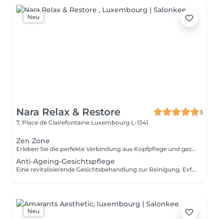
Neu
Nara Relax & Restore
3
7, Place de Clairefontaine
Luxembourg L-1341
Zen Zone
Erleben Sie die perfekte Verbindung aus Kopfpflege und gezielter Entspannung des Oberkörpers. Dieses Wohlfühlritual kombiniert ein 60-minütiges Head Spa mit einer 30-minütigen Office-Syndrom Rücken- & Schultermassage, um Verspannungen zu lösen, den Geist zur Ruhe kommen zu lassen und ein tiefes Gefühl der Entspannung zu fördern. Enthalten sind: Head Spa 60 Min. Office-Syndrom Rücken- & Schultermassage 30 Min.
Anti-Ageing-Gesichtspflege
Eine revitalisierende Gesichtsbehandlung zur Reinigung, Exfoliation und Pflege der Haut. Hochwertige Pflegeprodukte werden mit entspannenden Gesichtsmassagetechniken kombiniert, um der Haut ein frisches, gepflegtes und strahlendes Erscheinungsbild zu verleihen.
Neu