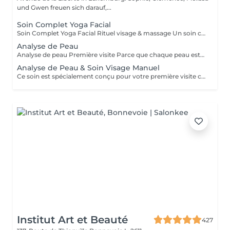
und Gwen freuen sich darauf,...
Soin Complet Yoga Facial
Soin Complet Yoga Facial Rituel visage & massage Un soin complet qui associe les étapes essentielles d'un soin du visage à la puissance du Massage Yoga Facial. Après un nettoyage en profondeur, une exfoliation et un travail ciblé de la peau, le massage vient stimuler les muscles, relancer les circulations et relâcher les tensions du visage. Ce rituel se poursuit par l'application de soins adaptés afin d'hydrater, rééquilibrer et révéler l'éclat naturel de votre peau. Le visage paraît plus lisse, plus lumineux et naturellement redessiné. Un soin idéal pour celles et ceux qui souhaitent allier efficacité, relaxation et résultats visibles. Comme chaque soin chez So'Phy, le protocole est adapté en fonction des besoins de votre peau.
Analyse de Peau
Analyse de peau Première visite Parce que chaque peau est unique, toute première visite commence par une analyse approfondie. Ce diagnostic permet de comprendre l'état de votre peau, ses besoins réels et les déséquilibres éventuels, afin d'adapter votre soin de manière précise et personnalisée. À l'aide d'un appareil de diagnostic et de l'expertise de votre Skin Coach, nous prenons le temps d'observer, d'échanger et de vous guider vers les solutions les plus adaptées. Ce premier rendez-vous est une étape essentielle pour vous offrir des soins réellement efficaces et des résultats durables.
Analyse de Peau & Soin Visage Manuel
Ce soin est spécialement conçu pour votre première visite chez So’Phy. Il débute par une analyse approfondie de votre peau afin de comprendre ses besoins réels et d’identifier les déséquilibres éventuels. Le soin du visage est ensuite entièrement personnalisé et réalisé exclusivement avec des techniques manuelles, adaptées à votre peau et aux résultats souhaités. Chaque étape est pensée pour rééquilibrer la peau, relancer les fonctions naturelles et offrir un moment de détente profonde. Ce premier rendez-vous vous permet de bénéficier d’un soin ciblé, de conseils personnalisés et d’une prise en charge complète.
Institut Art et Beauté
427