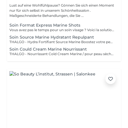
Lust auf eine Wohlfühlpause? Gönnen Sie sich einen Moment
nur für sich selbst in unserem Schönheitssalon .
Maßgeschneiderte Behandlungen, die Sie ...
Soin Format Express Marine Shots
Vous avez pas le temps pour un soin visage ? Voici la solution un soin express de 30 minutes.
Soin Source Marine Hydratant Repulpant
THALGO - Hydra Fortifiant Source Marine Boostez votre peau avec la technologie du masque LED : un soin haute performance qui stimule , traite et illumine votre teint dès la première séance
Soin Could Cream Marine Nourrissant
THALGO - Nourrissant Cold Cream Marine / pour peau sèche Boostez votre peau avec la technologie du masque LED : un soin haute performance qui stimule , traite et illumine votre teint dès la première séance