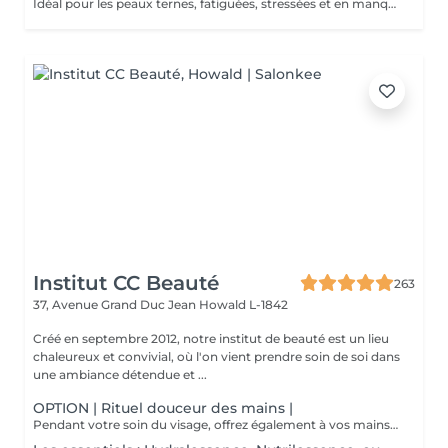
Idéal pour les peaux ternes, fatiguées, stressées et en manque d'éclat , ce soin va revitaliser votre peau, booster son eclat et il est également un très bon préventif anti âge. Ce soin commence par un rafraîchissement stimulant des pieds pour favoriser la circulation sanguine et la relaxation.
Institut CC Beauté
263
37, Avenue Grand Duc Jean
Howald L-1842
Créé en septembre 2012, notre institut de beauté est un lieu
chaleureux et convivial, où l'on vient prendre soin de soi dans
une ambiance détendue et ...
OPTION | Rituel douceur des mains |
Pendant votre soin du visage, offrez également à vos mains un moment de douceur grâce à un gommage délicat, un masque nourrissant sous gants et un petit massage relaxant.