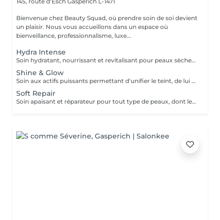
145, route d'Esch
Gasperich L-1471
Bienvenue chez Beauty Squad, où prendre soin de soi devient
un plaisir. Nous vous accueillons dans un espace où
bienveillance, professionnalisme, luxe...
Hydra Intense
Soin hydratant, nourrissant et revitalisant pour peaux sèches et déshydratées. Idéal pour prévenir le vieillissement prématuré de la peau grâce aux propriétés oxydantes des actifs utilisés. Ce soin offre une hydratation immédiate et longue durée, tout en protégeant la peau des agressions extérieures. prix 1 soin : 125€ Forfait 5 soins : 565€
Shine & Glow
Soin aux actifs puissants permettant d'unifier le teint, de lui donner de la luminosité et une bonne l'oxygénation cutanés. Il s'agit d'un véritable traitement coup d'éclat pour les peaux dévitalisées et ternes Shine Glow assure une action exfoliante et rénovatrice à la surface de la peau pour une peau plus lisse, plus douce et plus éclatante de beauté. 1 soin : 135€ Forfait 5 soins : 610€
Soft Repair
Soin apaisant et réparateur pour tout type de peaux, dont les plus sensibles présentant des rougeurs. Sa formulation complexe offre des propriétés anti-inflammatoires, anti-irritation et anti-oxydantes. Prix 1 soin : 125€ Forfait 5 soins : 565€