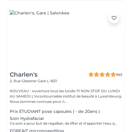
Charlen's
993
2, Rue Glesener
Gare L-1631
NOUVEAU : ouverture tous les lundis !!!! NON STOP DU LUNDI
AU SAMEDI L'incontournable institut de beauté à Luxembourg.
Nous sommes connues pour n...
Prix ÉTUDIANT pose capsules ( - de 20ans )
Soin Hydrafacial
Ce soin a pour but de regalber, de lifter et d'apporter l'eau que la peau a besoin ! Chez nous, Ce soin est combiné avec la dermabrasion pour avoir de vrais résultats ! Il dure 1h30 N'hésitez pas à nous demander conseil à l'institut nous sommes à votre disposition :)
FORFAIT micronneedling