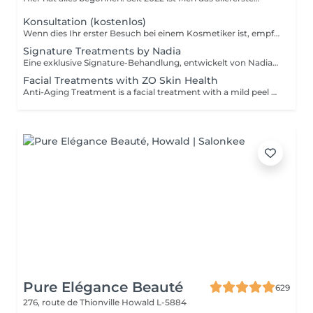
Zuhause der ...
Konsultation (kostenlos)
Wenn dies Ihr erster Besuch bei einem Kosmetiker ist, empfehlen wir, mit einer Beratung zu beginnen. Wie wird die Beratung durchgeführt? - nur Beratung - Wir bestimmen Ihren Hauttyp, besprechen Ihre gewünschten Ergebnisse, helfen Ihnen bei der Auswahl der richtigen Hautpflegeprodukte und entscheiden, welche Behandlung Ihre spezifischen Anliegen am besten anspricht. - Beratung + erste Behandlung - Wir bestimmen Ihren Hauttyp, besprechen Ihre gewünschten Ergebnisse, helfen Ihnen bei der Auswahl der richtigen Hautpflegeprodukte und entscheiden, welche Behandlung Ihre spezifischen Anliegen am besten anspricht. Wir führen die erste Behandlung direkt nach der Beratung durch.
Signature Treatments by Nadia
Eine exklusive Signature-Behandlung, entwickelt von Nadia, unserer Kosmetikerin, speziell für die empfindliche Augen- und Hals-/Dekolletépartie. Sie spendet intensive Feuchtigkeit und verbessert die Elastizität der Haut, wodurch Festigkeit, Geschmeidigkeit und ein sichtbar frischeres, revitalisiertes Hautbild gefördert werden. Die Behandlung hilft, das Erscheinungsbild feiner Linien zu reduzieren, verleiht der Augenpartie einen sanften aufhellenden Effekt und sorgt für ein natürliches Lifting-Ergebnis für einen erholten Blick und ein jugendlicheres Aussehen. Eine weitere Option kombiniert die intensive Feuchtigkeitspflege für Augen- und Halsbereich mit einer vollständigen Gesichtsbehandlung und bietet so ein besonders umfassendes Pflegeerlebnis.
Facial Treatments with ZO Skin Health
Anti-Aging Treatment is a facial treatment with a mild peel designed to restore hydration, smooth dry, rough texture, soften lines and strengthen skin to prevent future aging and skin damage. Redness Treatment is a facial treatment with a mild peel designed to calm skin and minimize symptoms associated with red, sensitized skin, including rosacea. Ultra Hydration Treatment is a facial treatment with a mild peel designed to soothe skin and restore hydration in dry, dehydrated skin. Skin Brightening Treatment is a facial treatment with a mild peel designed to target mild discoloration and restore a more even skin tone. Acne + Oil Control Treatment is a facial treatment with a mild peel to decongest pores, absorb excess surface oil, target blemishes and prevent future breakouts. Enzyme Facial Treatment is a gentle, effective facial treatment with enzymatic exfoliation to revive dull skin, replenish hydration, soothe skin and restore healthy skin barrier to strengthen skin. Stimulator Peel is the perfect lunchtime peel, gentle enough for all skin types. An effective blend of AHAs provide immediately healthier, glowing skin with no downtime. Added antioxidants and anti-irritants neutralize free radicals and calm the skin.
Pure Elégance Beauté
629
276, route de Thionville
Howald L-5884