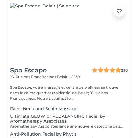
Spa Escape
290
16, Rue des Franciscaines
Belair L-1539
Spa Escape, votre massage et centre de wellness se trouve
dans le calme quartier résidentiel de Belair; 16 rue des
Franciscaines. Notre travail est fo...
Face, Neck and Scalp Massage
Ultimate GLOW or REBALANCING Facial by
Aromatherapy Associates
Aromatherapy Associates lance une nouvelle catégorie de soins pour la peau qui répond de manière unique aux besoins de l'esprit et de la peau. La formule contient un complexe spécial d'huiles essentielles, de plantes actives et de technologie Skin Stress Relief. S'appuyant sur près de 40 ans d'expertise en matière de spa et d'aromathérapie et bien connue pour ses produits optimisés et axés sur les résultats, cette expérience est conçue pour soutenir les défenses naturelles de la peau et combattre le stress d'un mode de vie trépidant. Idéal pour les personnes à la peau sèche ou sensible.
Anti-Pollution Facial by Phyt's