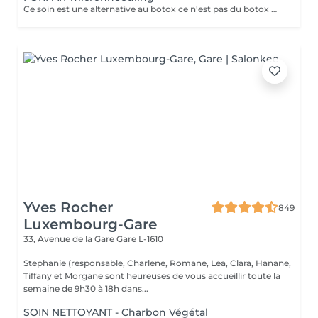
Ce soin est une alternative au botox ce n'est pas du botox mais les résultats sont incroyable votre peau est véritablement lissée ! un substrat de la toxine botulique. Agissant sur la contraction des muscles du visage, c'est une alternative connue au BOTOX
Yves Rocher
849
Luxembourg-Gare
33, Avenue de la Gare
Gare L-1610
Stephanie (responsable, Charlene, Romane, Lea, Clara, Hanane,
Tiffany et Morgane sont heureuses de vous accueillir toute la
semaine de 9h30 à 18h dans...
SOIN NETTOYANT - Charbon Végétal