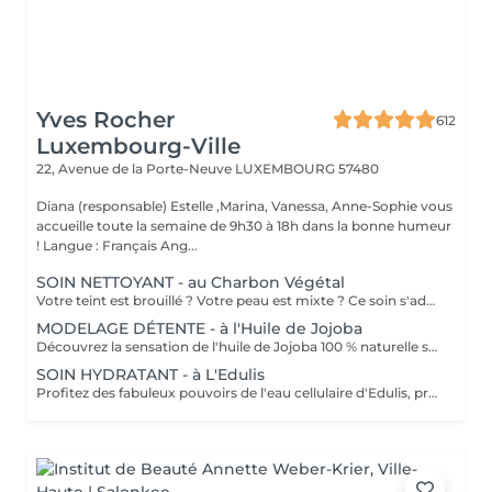
Yves Rocher
612
Luxembourg-Ville
22, Avenue de la Porte-Neuve
LUXEMBOURG 57480
Diana (responsable) Estelle ,Marina, Vanessa, Anne-Sophie vous
accueille toute la semaine de 9h30 à 18h dans la bonne humeur
! Langue : Français Ang...
SOIN NETTOYANT - au Charbon Végétal
Votre teint est brouillé ? Votre peau est mixte ? Ce soin s'adresse à vous. Votre peau est nettoyée par une exfoliation douce, sous vapeur, complétée par une extraction des comédons. Pour finir, l'application d'un masque purifie la zone médiane (front, nez, menton), et hydrate le reste de votre visage. Bénéfices : Detoxifié et hydraté, votre visage retrouve un teint unifié, frais et lumineux.
MODELAGE DÉTENTE - à l'Huile de Jojoba
Découvrez la sensation de l'huile de Jojoba 100 % naturelle sur votre peau. Nourrie, votre peau retrouve tout son confort. Libéré de ses tensions grâce aux mains habiles de notre esthéticienne, votre visage est détendu. Bénéfices : Nourrie, votre peau retrouve tout son confort.
SOIN HYDRATANT - à L'Edulis
Profitez des fabuleux pouvoirs de l'eau cellulaire d'Edulis, précieuse source d'hydratation continue. Après la brumisation du Sérum concentré en eau cellulaire, le Masque Crème ressourçant se transforme en une texture soyeuse qui fond sur votre peau sous le délicat modelage de notre esthéticienne. Bénéfices : Gorgée d'eau, votre peau retrouve douceur, souplesse et éclat. Retrouvez le confort dune peau hydratée en continu.