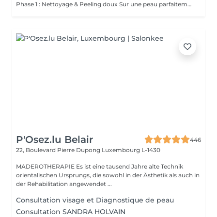
Phase 1 : Nettoyage & Peeling doux Sur une peau parfaitement démaquillée, un nettoyage délicat élimine impuretés, excès de sébum et cellules mortes. Un peeling léger à base d'acides salicylique et glycolique désincruste les pores en profondeur et aide à prévenir les imperfections. Phase 2 : Extraction & Hydratation Grâce à la technologie brevetée Vortex-Fusion®, une aspiration douce retire points noirs et comédons tout en infusant des actifs hautement hydratants. La peau est instantanément plus nette, repulpée et éclatante. Phase 3 : Infusion, Protection & Détox Des sérums riches en antioxydants, peptides et acide hyaluronique régénèrent la peau, favorisant détoxification et rajeunissement cellulaire. Un drainage lymphatique complète le soin stimulant ainsi la circulation pour un effet détoxifiant et une peau visiblement revitalisée. Résultat : Une peau fraîche, lumineuse et parfaitement hydratée, sans rougeur, sans temps d'arrêt, simplement éclatante.
P'Osez.lu Belair
446
22, Boulevard Pierre Dupong
Luxembourg L-1430
MADEROTHERAPIE Es ist eine tausend Jahre alte Technik
orientalischen Ursprungs, die sowohl in der Ästhetik als auch in
der Rehabilitation angewendet ...
Consultation visage et Diagnostique de peau
Consultation SANDRA HOLVAIN