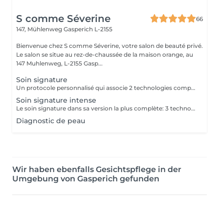
S comme Séverine
66
147, Mühlenweg
Gasperich L-2155
Bienvenue chez S comme Séverine, votre salon de beauté privé.
Le salon se situe au rez-de-chaussée de la maison orange, au
147 Muhlenweg, L-2155 Gasp...
Soin signature
Un protocole personnalisé qui associe 2 technologies complémentaires, choisies selon les besoins de votre peau. Leurs actions en synergie révèlent éclat, fermeté et confort, pour des résultats visibles dès la première séance.
Soin signature intense
Le soin signature dans sa version la plus complète: 3 technologies et un protocole sur mesure pour répondre aux besoins niques de votre peau et apporter un résultat visible et immédiat.
Diagnostic de peau
Wir haben ebenfalls Gesichtspflege in der
Umgebung von Gasperich gefunden