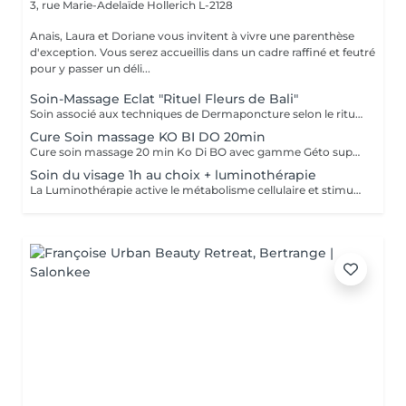
3, rue Marie-Adelaïde
Hollerich L-2128
Anais, Laura et Doriane vous invitent à vivre une parenthèse
d'exception. Vous serez accueillis dans un cadre raffiné et feutré
pour y passer un déli...
Soin-Massage Eclat "Rituel Fleurs de Bali"
Soin associé aux techniques de Dermaponcture selon le rituel du Bali, alliant pureté, éclat, bien-être et beauté. Durant ce soin, nous utiliserons tous les produits spécifiques aux besoin de votre peau.
Cure Soin massage KO BI DO 20min
Cure soin massage 20 min Ko Di BO avec gamme Géto suprême
Soin du visage 1h au choix + luminothérapie
La Luminothérapie active le métabolisme cellulaire et stimule la production de collagène et d'élastine. Au l des séances, la peau retrouve élasticité et éclat, les cicatrices s'atténuent, l'acné guérit. Le résultat est visible très rapidement. Les résultats attendus peuvent varier en fonction de chaque individu. Des études montrent en effet que la peau semble plus jeune et les rides plus atténuées dès la première utilisation de cette technologie. La lumière LED bleue est particulièrement efficace pour prévenir les éruptions cutanées puisqu'elle détruit les bactéries responsables de l'acné directement dans le derme. C'est scientifiquement prouvé !