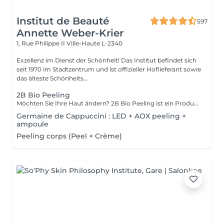
Institut de Beauté
597
Annette Weber-Krier
1, Rue Philippe II
Ville-Haute L-2340
Exzellenz im Dienst der Schönheit! Das Institut befindet sich
seit 1970 im Stadtzentrum und ist offizieller Hoflieferant sowie
das älteste Schönheits...
2B Bio Peeling
Möchten Sie Ihre Haut ändern? 2B Bio Peeling ist ein Produkt für die manuelle Mikrodermabrasion . Diese Methode des Abriebs der Oberfläche der Epidermis zielt darauf ab, die abgestorbenen Zellen zu beseitigen, die das Stratum Corneum bilden. Im Gegensatz zu anderen Peel-Behandlungen, die nur auf der Oberfläche wirken, löst 2B Bio Peeling den Peeling-Prozess von innen aus. Ihre Haut wird gründlich gereinigt, der Zellstoffwechsel wird reaktiviert, die vergrößerten Poren werden gestrafft und die Pigmentierung verringert. Ein schillerndes Ergebnis, das Sie sofort begeistern wird.
Germaine de Cappuccini : LED + AOX peeling +
ampoule
Peeling corps (Peel + Crème)