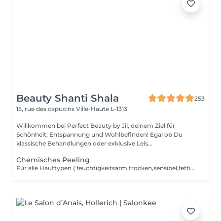
Beauty Shanti Shala
253
15, rue des capucins
Ville-Haute L-1313
Willkommen bei Perfect Beauty by Jil, deinem Ziel für
Schönheit, Entspannung und Wohlbefinden! Egal ob Du
klassische Behandlungen oder exklusive Leis...
Chemisches Peeling
Für alle Hauttypen ( feuchtigkeitsarm,trocken,sensibel,fettig,rosacea,narben,misch Haut,ant-Falten) keine Extraktion,kein Waxing vor der Behandlung und keine Sonne 2 Wochen nach der Behandlung. Für ein besseres Ergebnis ist eine Kur von 4 Peelings möglich.Ein Peeling alle 2 Wochen. Bei direkt Zahlung -> 390 anstatt 440,20, inklusive 2 Cremes für die Pflege zu Hause.