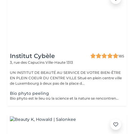
Institut Cybèle
185
3, rue des Capucins
Ville-Haute 1313
UN INSTITUT DE BEAUTÉ AU SERVICE DE VOTRE BIEN-ÊTRE
EN PLEIN COEUR DU CENTRE VILLE Situé en plein centre ville
de Luxembourg à deux pas de la place d...
Bio phyto peeling
Bio phyto est le lieu où la science et la nature se rencontrent pour créer des produits aux qualités uniques et aux résultats exceptionnels. Le Peeling profond est un complexe botanique et acide salicylique hautement purifiant, oxygénant, coup d'éclat immédiat. Pour tous types de peau, efficace sur les pores dilatés, impuretés et imperfections, tâches pigmentaires, hyper kératinisation, excès de sébum et aux peaux affectées par le tabac. Immédiatement après le soin, la peau parait radieuse, dynamique et revitalisée. Les systèmes de défense naturels de la peau sont restaurés et renforcés contre d'autres dommages car ce soin agit fortement sur le renouvellement cellulaire.