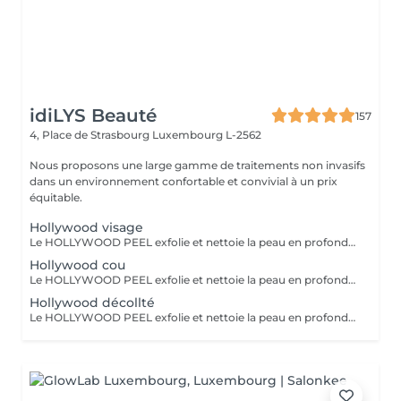
idiLYS Beauté
157
4, Place de Strasbourg
Luxembourg L-2562
Nous proposons une large gamme de traitements non invasifs
dans un environnement confortable et convivial à un prix
équitable.
Hollywood visage
Le HOLLYWOOD PEEL exfolie et nettoie la peau en profondeur au laser pour un teint plus lisse, lumineux et des pores visiblement resserrés. La LUMINOTHÉRAPIE du visage consiste à exposer la peau à des lumières LED afin de stimuler le renouvellement cellulaire et améliorer l'éclat du teint.
Hollywood cou
Le HOLLYWOOD PEEL exfolie et nettoie la peau en profondeur au laser pour un teint plus lisse, lumineux et des pores visiblement resserrés. La LUMINOTHÉRAPIE du cou consiste à exposer la peau à des lumières LED afin de stimuler le renouvellement cellulaire et améliorer la texture de la peau.
Hollywood décollté
Le HOLLYWOOD PEEL exfolie et nettoie la peau en profondeur au laser pour un teint plus lisse, lumineux et des pores visiblement resserrés. La LUMINOTHÉRAPIE du décolleté consiste à exposer la peau à des lumières LED afin de stimuler le renouvellement cellulaire et améliorer la texture de la peau.