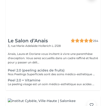
Le Salon d’Anais
254
3, rue Marie-Adelaïde
Hollerich L-2128
Anais, Laura et Doriane vous invitent à vivre une parenthèse
d'exception. Vous serez accueillis dans un cadre raffiné et feutré
pour y passer un déli...
Peel 2.0 (peeling acides de fruits)
Nos Peelings Superficiels sont des soins médico-esthétique aux acides de fruits qui agissent par une exfoliation chimique controlée des couches supérieurs de la peau afin de stimuler et accélérer le renouvellement cellulaire. En éliminant les cellules mortes de la surface cutanée, ce traitement permet d'unifier le teint, d'atténuer les imperfections et de redonner de l'éclat à la peau. AVANTAGES DU PEELING - Favoriser la création de collagène et d'élastine pour restaurer la fermeté et la souplesse de la peau - Réduction des rides profondes, poches et cernes - Amélioration de l'hydratation - Stimuler la microcirculation - Atténuer les rougeurs présentes - Atténuer les cicatrices d'acné - Affiner le grain de peau - Diminution des pores dilatés, points noirs, comédons - Éclat immédiat du teint PRÉCAUTIONS OBLIGATOIRES - PAS D'ÉPILATION sur la ZONE à traiter 5 jours avant - PAS DE RASAGE pour les hommes 48h avant - Irritations, rougeurs, voire légères croûtes à prévoir pendant 5 à 7 jours (peel expert) - Utilisation OBLIGATOIRE d'une crème ANTI-SOLAIRE pendant 10 jours, matin, midi, soir CONTRE-INDICATIONS - Grossesse/allaitement - Exposition solaire récente ou prévue (48h avant à 7 jours après le soin) - Traitement lourd : chimio (attendre 1 an post chimio) ou antibiotique (attendre 6 mois) - Prise d'anticoagulant, anti-inflammatoire + de 5 jours - Traitements dermatologiques en cours (type Roaccutane) - Allergie aux acides de fruits, fruits à coque ou à l'aspirine - Dermabrasion médicale - Injection de botox ou acide hyaluronique (attendre 1 mois) - Maladies auto-immunes (diabète) - Cicatrices chéloïdes
Peel 2.0 + Vitamine
Le peeling visage est un soin médico-esthétique aux acides de fruits qui consiste à appliquer une solution exfoliante sur la peau afin de stimuler et accélérer le renouvellement cellulaire. En éliminant les cellules mortes de la surface cutanée, ce traitement permet d'unifier le teint, d'atténuer les imperfections et de redonner de l'éclat à la peau. AVANTAGES DU PEELING - Favoriser la création de collagène et d'élastine pour restaurer la fermeté et la souplesse de la peau - Réduction des rides profondes, poches et cernes - Amélioration de l'hydratation - Stimuler la microcirculation - Atténuer les rougeurs présentes - Atténuer les cicatrices d'acné - Affiner le grain de peau - Diminution des pores dilatés, points noirs, comédons - Éclat immédiat du teint PRÉCAUTIONS OBLIGATOIRES - PAS D'ÉPILATION sur la ZONE à traiter 5 jours avant - PAS DE RASAGE pour les hommes 48h avant - Irritations, rougeurs, voire légères croûtes à prévoir pendant 5 à 7 jours (peel expert) - Utilisation OBLIGATOIRE d'une crème ANTI-SOLAIRE pendant 10 jours, matin, midi, soir CONTRE-INDICATIONS - Grossesse/allaitement - Exposition solaire récente ou prévue (48h avant à 7 jours après le soin) - Traitement lourd : chimio (attendre 1 an post chimio) ou antibiotique (attendre 6 mois) - Prise d'anticoagulant, anti-inflammatoire + de 5 jours - Traitements dermatologiques en cours (type Roaccutane) - Allergie aux acides de fruits, fruits à coque ou à l'aspirine - Dermabrasion médicale - Injection de botox ou acide hyaluronique (attendre 1 mois) - Maladies auto-immunes (diabète) - Cicatrices chéloïdes