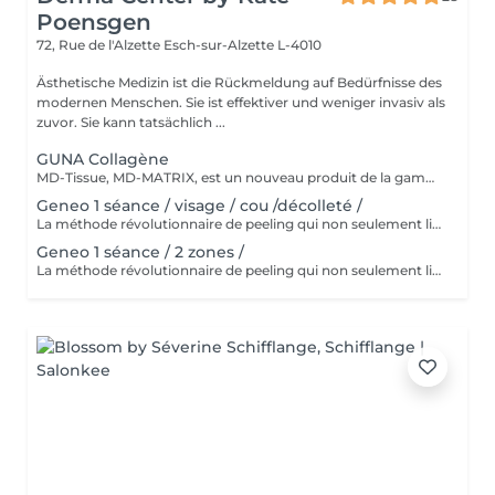
Poensgen
72, Rue de l'Alzette
Esch-sur-Alzette L-4010
Ästhetische Medizin ist die Rückmeldung auf Bedürfnisse des
modernen Menschen. Sie ist effektiver und weniger invasiv als
zuvor. Sie kann tatsächlich ...
GUNA Collagène
MD-Tissue, MD-MATRIX, est un nouveau produit de la gamme des dispositifs médicaux recommandés aussi bien pour les femmes que pour les hommes. Le collagène contenu dans le produit hydrate intensément les peaux matures et réduit l'apparence des rides et autres signes du vieillissement cutané (y compris le photovieillissement). La préparation peut être injectée directement dans des zones spécifiques de la peau pour remodeler mécaniquement les tissus et lisser les rides. La préparation a été enrichie d'ingrédients actifs supplémentaires tels que l'acide ascorbique (vitamine C), le magnésium, le chlorhydrate de pyridoxine (vitamine B6), la riboflavine (vitamine B2), la thiamine (vitamine B1). MD-Tissue peut être utilisé seul, ainsi que comme support pour d'autres préparations utilisées en médecine esthétique, comme l'acide hyaluronique ou le botox. Application: - effet anti-âge, - réduction des effets du photovieillissement, - correction des rides, - raffermissant, - Stärkt das extrazelluläre Matrixgewebe,
Geneo 1 séance / visage / cou /décolleté /
La méthode révolutionnaire de peeling qui non seulement libère la peau des couches de cellules mortes, mais en même temps la soigne intensément avec des ingrédients actifs et peut provoquer une oxygénation des tissus ! L'association d'un peeling intensif, d'un raffermissant, d'un massage radiofréquence profondément régénérant et d'un massage vibratoire ! Effet immédiat sans temps d'arrêt : le traitement idéal avant les grandes occasions
Geneo 1 séance / 2 zones /
La méthode révolutionnaire de peeling qui non seulement libère la peau des couches de cellules mortes, mais en même temps la soigne intensément avec des ingrédients actifs et peut provoquer une oxygénation des tissus ! L'association d'un peeling intensif, d'un raffermissant, d'un massage radiofréquence profondément régénérant et d'un massage vibratoire ! Effet immédiat sans temps d'arrêt : le traitement idéal avant les grandes occasions.