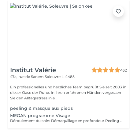
Institut Valérie
432
47a, rue de Sanem
Soleuvre L-4485
Ein professionelles und herzliches Team begrüßt Sie seit 2003 in
dieser Oase der Ruhe. In ihren erfahrenen Händen vergessen
Sie den Alltagsstress in e...
peeling & masque aux pieds
MEGAN programme Visage
Déroulement du soin: Démaquillage en profondeur Peeling enzymatique ou acide peel HF HI-Tech Performance Boost Meso-Led Découvrez l'innovation technologique et cosmétique la plus avancée. Grâce à Megan, prenez soin de votre peau et améliorez la grâce à un système qui permet une régénération cellulaire extraordinaire à partir des couches les plus profondes du tissu cutané. Pour la première fois, Tri Synergy Tech associe tout le potentiel des éléments HI-Freq, Dermaboost et Deep RGB à un appareil multi-traitement unique qui crée une synergie parfaite aux effets spectaculaires. Des traitements personnalisés selon vos besoins sont à votre disposition. Pour un effet profondeur et longue durée, nous vous proposons une cure de ce soin de 6 séances sur 3 semaines! (5+1 séance gratuite)