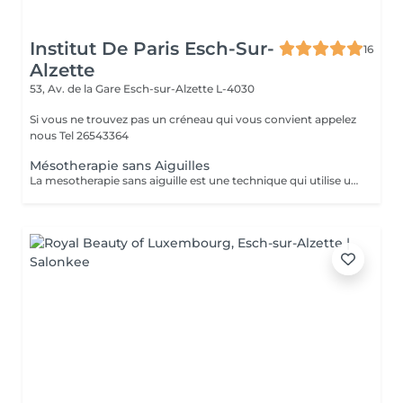
Institut De Paris Esch-Sur-
16
Alzette
53, Av. de la Gare
Esch-sur-Alzette L-4030
Si vous ne trouvez pas un créneau qui vous convient appelez
nous Tel 26543364
Mésotherapie sans Aiguilles
La mesotherapie sans aiguille est une technique qui utilise un courant galvanique afin d'ouvrir les pores de la peau et y faire pénétrer le sérum plus en profondeur sans laisser de marques ou d'irritations