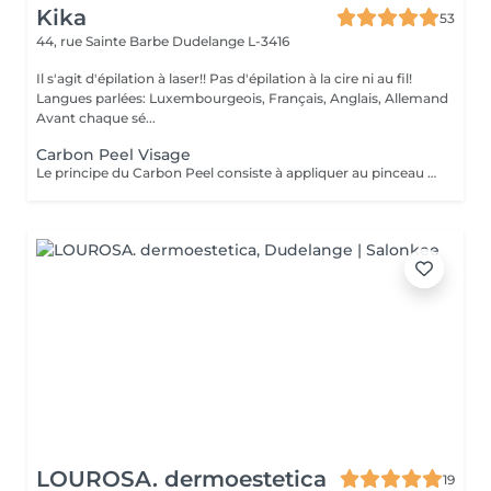
Kika
53
44, rue Sainte Barbe
Dudelange L-3416
Il s'agit d'épilation à laser!! Pas d'épilation à la cire ni au fil!
Langues parlées: Luxembourgeois, Français, Anglais, Allemand
Avant chaque sé...
Carbon Peel Visage
Le principe du Carbon Peel consiste à appliquer au pinceau sur une peau démaquillée et désinfectée, un masque au charbon actif qui va pénétrer dans les pores et les irrégularités de la peau et également absorber l'excédent de sébum. C'est ce charbon actif qui va servir de vecteur au laser. Les yeux sont masqués par des coques protectrices. Le laser va spécifiquement pulvériser et évaporer les particules de carbone, sans abîmer la peau. Le carbone ainsi volatilisé emporte avec lui peaux mortes, impuretés et points noirs. Immédiatement après la séance, la peau apparaît plus jeune, plus lisse, plus soyeuse et plus lumineuse. Le Carbon Peel produit ses effets dès la 1ère séance. En multipliant les séances, les effets se potentialiseront et le résultat final n'en sera que meilleur. Au fur et à mesure des séances, la peau sera moins grasse, plus homogène, plus lisse en surface. Elle retrouvera à la fois sa fermeté et son élasticité. La séance unique est généralement réservée à l'effet « coup d'éclat ». Au cours de celle-ci, on ressent tout au plus la chaleur modérée du laser et de légers picotements. Cette sensation s'estompe rapidement. La peau est à peine rosée en fin de séance. Il est important de noter que par la suite, la peau ne pèlera pas contrairement aux peelings chimiques classiques. Aucune éviction n'est donc nécessaire.
LOUROSA. dermoestetica
19