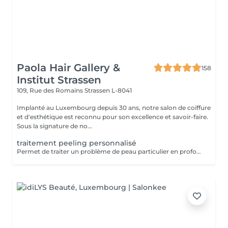
Paola Hair Gallery &
158
Institut Strassen
109, Rue des Romains
Strassen L-8041
Implanté au Luxembourg depuis 30 ans, notre salon de coiffure
et d'esthétique est reconnu pour son excellence et savoir-faire.
Sous la signature de no...
traitement peeling personnalisé
Permet de traiter un problème de peau particulier en profondeur par exfoliation, sans traumatisme important pour la peau. Avec quatre produits domicile. Fréquence toutes les deux semaines. Exposition au soleil interdite sans protection pendant la durée du traitement. Tous nos soins et traitements sont mixtes hommes et femmes. Les traitements en cure sont valables six mois. Sur conseil de votre esthéticienne, des combinaisons de soins et de traitements sont possibles, afin d'obtenir un résultat optimal. Attention certain traitements nécessitent des explications préalables ainsi qu'une commande spécifique des coffrets et de soins personnalisés.