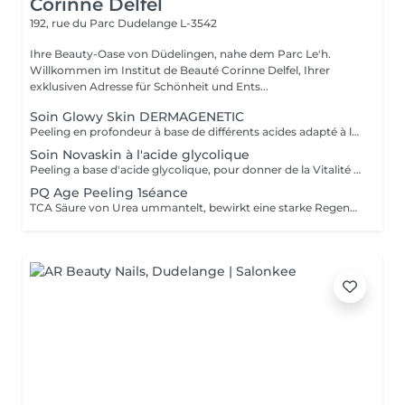
Corinne Delfel
192, rue du Parc
Dudelange L-3542
Ihre Beauty-Oase von Düdelingen, nahe dem Parc Le'h.
Willkommen im Institut de Beauté Corinne Delfel, Ihrer
exklusiven Adresse für Schönheit und Ents...
Soin Glowy Skin DERMAGENETIC
Peeling en profondeur à base de différents acides adapté à la peau. Traitement post peeling a base d'ampoules stériles, avec des ingrédients actifs destinés à stimuler les fonctions cellulaires et réparer la barrière cutanée. Destiné à tous type de peau sauf trop sèche.
Soin Novaskin à l'acide glycolique
Peeling a base d'acide glycolique, pour donner de la Vitalité à la peau. Soin pas très abrasive pour la peau.
PQ Age Peeling 1séance
TCA Säure von Urea ummantelt, bewirkt eine starke Regeneration der Haut (Hauterneuerung).