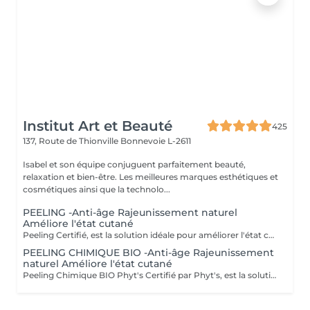
Institut Art et Beauté
425
137, Route de Thionville
Bonnevoie L-2611
Isabel et son équipe conjuguent parfaitement beauté,
relaxation et bien-être. Les meilleures marques esthétiques et
cosmétiques ainsi que la technolo...
PEELING -Anti-âge Rajeunissement naturel
Améliore l'état cutané
Peeling Certifié, est la solution idéale pour améliorer l'état cutané et lutter efficacement contre les signes du vieillissement. Ce soin avancé associe la puissance des ingrédients naturels à la rigueur des produits biologiques pour offrir des résultats visibles et durables. Certification BIO : Profitez de produits certifiés bio, garantissant une formulation respectueuse de votre peau et de l'environnement, tout en vous assurant une qualité irréprochable. Ingrédients naturels : Enrichi en actifs naturels, ce peeling favorise le renouvellement cellulaire, affine le grain de peau et améliore la texture cutanée pour un teint plus uniforme et éclatant. Ampoules individuelles : Chaque soin est conditionné en ampoules individuelles pour garantir une hygiène optimale, une fraîcheur parfaite à chaque application, et une précision dans l'utilisation des doses. Esthéticiennes Lisete Marie Francesca Mirza Déborah Une routine régulière de soins contribue à maintenir l'élasticité, la fermeté et l'éclat de votre peau, tout en prévenant les signes du vieillissement prématuré. Chaque soin que vous apportez à votre peau est un pas vers une beauté durable et naturellement rajeunie. Offrez à votre peau le meilleur de la nature avec le Peeling et découvrez une peau revitalisée et éclatante !
PEELING CHIMIQUE BIO -Anti-âge Rajeunissement
naturel Améliore l'état cutané
Peeling Chimique BIO Phyt's Certifié par Phyt's, est la solution idéale pour améliorer l'état cutané et lutter efficacement contre les signes du vieillissement. Ce soin avancé associe la puissance des ingrédients naturels à la rigueur des produits biologiques pour offrir des résultats visibles et durables. Certification BIO : Profitez de produits certifiés bio, garantissant une formulation respectueuse de votre peau et de l'environnement, tout en vous assurant une qualité irréprochable. Ingrédients naturels : Enrichi en actifs naturels, ce peeling favorise le renouvellement cellulaire, affine le grain de peau et améliore la texture cutanée pour un teint plus uniforme et éclatant. Ampoules individuelles : Chaque soin est conditionné en ampoules individuelles pour garantir une hygiène optimale, une fraîcheur parfaite à chaque application, et une précision dans l'utilisation des doses. Estheticiene Fatima Lisete Marie Francesca Mirza Déborah Une routine régulière de soins contribue à maintenir l'élasticité, la fermeté et l'éclat de votre peau, tout en prévenant les signes du vieillissement prématuré. Chaque soin que vous apportez à votre peau est un pas vers une beauté durable et naturellement rajeunie. Offrez à votre peau le meilleur de la nature avec le Peeling Chimique BIO Phyt's et découvrez une peau revitalisée et éclatante !