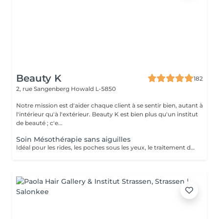
Beauty K
182
2, rue Sangenberg
Howald L-5850
Notre mission est d'aider chaque client à se sentir bien, autant à
l'intérieur qu'à l'extérieur. Beauty K est bien plus qu'un institut
de beauté ; c'e...
Soin Mésothérapie sans aiguilles
Idéal pour les rides, les poches sous les yeux, le traitement de l'acné, le relâchement cutané et la cellulite. La mésothérapie permet de faire pénétrer les principes actifs dans la peau par système intercellulaire.