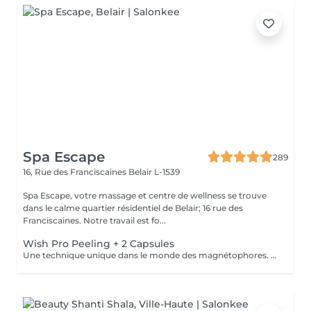
Spa Escape
289
16, Rue des Franciscaines
Belair L-1539
Spa Escape, votre massage et centre de wellness se trouve
dans le calme quartier résidentiel de Belair; 16 rue des
Franciscaines. Notre travail est fo...
Wish Pro Peeling + 2 Capsules
Une technique unique dans le monde des magnétophores. Grâce à l'attraction des champs magnétiques encapsulés dans une mini machine tenue à la main, cette technique permet de forcer le passage des actifs cosmétiques à travers la barrière cutanée pour agir au cur des cellules. Résultat visible dès la première séance. Les capsules sont soigneusement choisies en fonction d'une consultation avec votre pour vos besoins spécifiques. Une peau d'apparence jeune sans injections !