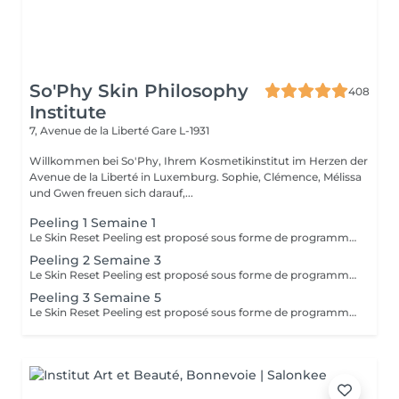
So'Phy Skin Philosophy
408
Institute
7, Avenue de la Liberté
Gare L-1931
Willkommen bei So'Phy, Ihrem Kosmetikinstitut im Herzen der
Avenue de la Liberté in Luxemburg. Sophie, Clémence, Mélissa
und Gwen freuen sich darauf,...
Peeling 1 Semaine 1
Le Skin Reset Peeling est proposé sous forme de programme de 4 soins, réalisés toutes les 2 semaines, afin de relancer progressivement le renouvellement de la peau et d'améliorer sa qualité en profondeur. Chaque séance est adaptée aux besoins de votre peau et permet d'agir de manière ciblée sur l'éclat, la texture, les imperfections ou les irrégularités du teint. Au fil des séances, la peau devient plus lisse, plus lumineuse et visiblement plus uniforme. Ce programme permet d'obtenir des résultats progressifs et durables, tout en respectant l'équilibre et la sensibilité de votre peau. Afin d'optimiser les résultats, une routine de soins adaptée à domicile vous sera recommandée et devra être suivie avant, pendant et après le programme. Idéal en changement de saison ou en cas de déséquilibres cutanés.
Peeling 2 Semaine 3
Le Skin Reset Peeling est proposé sous forme de programme de 4 soins, réalisés toutes les 2 semaines, afin de relancer progressivement le renouvellement de la peau et d'améliorer sa qualité en profondeur. Chaque séance est adaptée aux besoins de votre peau et permet d'agir de manière ciblée sur l'éclat, la texture, les imperfections ou les irrégularités du teint. Au fil des séances, la peau devient plus lisse, plus lumineuse et visiblement plus uniforme. Ce programme permet d'obtenir des résultats progressifs et durables, tout en respectant l'équilibre et la sensibilité de votre peau. Afin d'optimiser les résultats, une routine de soins adaptée à domicile vous sera recommandée et devra être suivie avant, pendant et après le programme. Idéal en changement de saison ou en cas de déséquilibres cutanés.
Peeling 3 Semaine 5
Le Skin Reset Peeling est proposé sous forme de programme de 4 soins, réalisés toutes les 2 semaines, afin de relancer progressivement le renouvellement de la peau et d'améliorer sa qualité en profondeur. Chaque séance est adaptée aux besoins de votre peau et permet d'agir de manière ciblée sur l'éclat, la texture, les imperfections ou les irrégularités du teint. Au fil des séances, la peau devient plus lisse, plus lumineuse et visiblement plus uniforme. Ce programme permet d'obtenir des résultats progressifs et durables, tout en respectant l'équilibre et la sensibilité de votre peau. Afin d'optimiser les résultats, une routine de soins adaptée à domicile vous sera recommandée et devra être suivie avant, pendant et après le programme. Idéal en changement de saison ou en cas de déséquilibres cutanés.