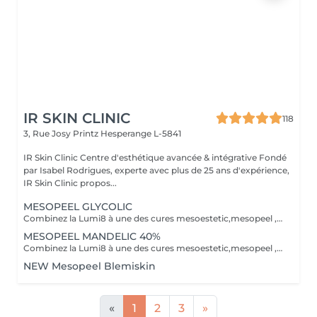
IR SKIN CLINIC
118
3, Rue Josy Printz
Hesperange L-5841
IR Skin Clinic Centre d'esthétique avancée & intégrative Fondé
par Isabel Rodrigues, experte avec plus de 25 ans d'expérience,
IR Skin Clinic propos...
MESOPEEL GLYCOLIC
Combinez la Lumi8 à une des cures mesoestetic,mesopeel , mesoéclat... afin d'obtenir un résultat spectaculaire et durable. Recommandé pour l'anti-aging , les peaux acnéique , affaissées , les rides . les cicatrices et les autres imperfections de la peau. Bienvenue dans une nouvelle ère dans les soins du visage et du corps . Résultat spectaculaires , efficaces , durables et scientifiquement avérés, visible dès la première séance. Traitement indolore et non invasif Comme entretien ou prévention La réalisation d'un peeling, plusieurs fois par an, aide à maintenir un aspect sain et à améliorer la texture de la peau, en agissant préventivement contre le vieillissement.mesopeel® est la gamme la plus avancée de peelings chimiques spécifiquement conçue pour les professionnels nécessitant des produits sûrs, efficaces, faciles à utiliser et contrôlables. mesopeel® permet de traiter les hyperpigmentations, les manifestations de chaque phase du vieillissement et les esthétopathies telles que l'acné et ses séquelles, la couperose, la rosacée, les vergetures et d'autres imperfections.
MESOPEEL MANDELIC 40%
Combinez la Lumi8 à une des cures mesoestetic,mesopeel , mesoéclat... afin d'obtenir un résultat spectaculaire et durable. Recommandé pour l'anti-aging , les peaux acnéique , affaissées , les rides . les cicatrices et les autres imperfections de la peau. Bienvenue dans une nouvelle ère dans les soins du visage et du corps . Résultat spectaculaires , efficaces , durables et scientifiquement avérés, visible dès la première séance. Traitement indolore et non invasif Le micro-needling est un traitement qui utilise de minuscules aiguilles pour provoquer des minuscules perforations dans la peau. Ces petits points de contact encouragent le corps à créer une guérison curative ainsi qu'a resserrer, soulever et rajeunir la peau. Au fur et a mesure que votre peau se répare, la production de collagène et d'élastine se déclenche pour donner un effet repeuplant et raffermissant presque immédiat. Il peut également s'attaquer à d'autres problèmes de lésions cutanées tels que les cicatrices , les marques foncées, des dommages causés par le soleil et le vieillissement.mesopeel® est la gamme la plus avancée de peelings chimiques spécifiquement conçue pour les professionnels nécessitant des produits sûrs, efficaces, faciles à utiliser et contrôlables. mesopeel® permet de traiter les hyperpigmentations, les manifestations de chaque phase du vieillissement et les esthétopathies telles que l'acné et ses séquelles, la couperose, la rosacée, les vergetures et d'autres imperfections.
NEW Mesopeel Blemiskin
«
1
2
3
»