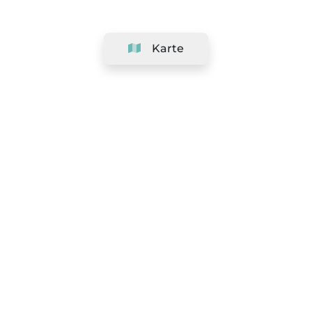
Karte
Unternehmen
Support
Team
&
Jobs
Ihr Geschäft hinzufügen
Rechtlich
Widerrufsrecht ausüben
AGBs