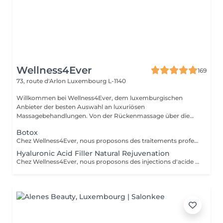
Wellness4Ever
169
73, route d'Arlon
Luxembourg L-1140
Willkommen bei Wellness4Ever, dem luxemburgischen
Anbieter der besten Auswahl an luxuriösen
Massagebehandlungen. Von der Rückenmassage über die
Kerzen...
Botox
Chez Wellness4Ever, nous proposons des traitements professionnels de Botox, exclusivement réalisés par un médecin spécialisé afin de garantir une expertise et une prise en charge optimale. Nos séances de Botox permettent de lisser les rides du front, les pattes d'oie et les rides du lion, offrant un résultat naturel qui sublime votre visage. L'intervention est rapide, nécessite peu de temps de récupération et est effectuée avec précision.
Hyaluronic Acid Filler Natural Rejuvenation
Chez Wellness4Ever, nous proposons des injections d'acide hyaluronique (fillers), réalisées exclusivement par un médecin spécialisé afin de restaurer les volumes, lisser les rides et sublimer les contours du visage. Ce traitement non chirurgical permet de rajeunir efficacement les lèvres, les pommettes, les sillons nasogéniens et l'ovale du visage, offrant un résultat naturel et harmonieux. La procédure est rapide, peu invasive et procure une amélioration immédiate et durable.