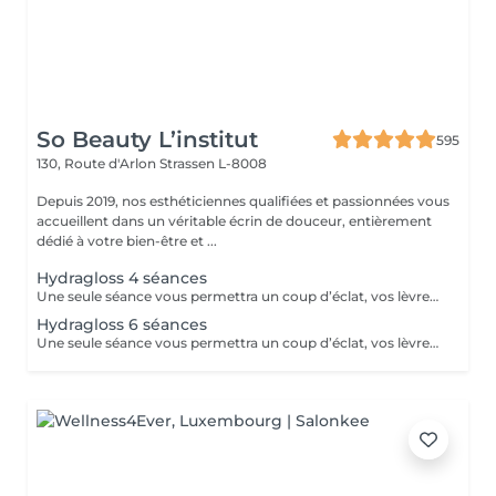
So Beauty L’institut
595
130, Route d'Arlon
Strassen L-8008
Depuis 2019, nos esthéticiennes qualifiées et passionnées vous
accueillent dans un véritable écrin de douceur, entièrement
dédié à votre bien-être et ...
Hydragloss 4 séances
Une seule séance vous permettra un coup d’éclat, vos lèvres seront plus confortables, plus lisses, repulpées avec un peu plus de volume. Pour un résultat durable, l’idéal est de faire ce soin sous forme de cure de 4 à 10 séances. Vos lèvres seront hydratées, libérées de l’inconfort de la sécheresse.
Hydragloss 6 séances
Une seule séance vous permettra un coup d’éclat, vos lèvres seront plus confortables, plus lisses, repulpées avec un peu plus de volume. Pour un résultat durable, l’idéal est de faire ce soin sous forme de cure de 4 à 10 séances.