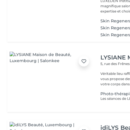
LUXEDEN Institu
magnifique salon
expertise et choisi
Skin Regenera
Skin Regenera
Skin Regenera
LYSIANE 
5, rue des Frêne
Véritable lieu raffiné, cosy
vous propose de
votre corps dans 
Photo-thérapi
idiLYS Be