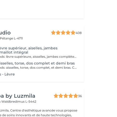
udio
408
Pétange L-4711
èvre supérieur, aiselles, jambes
aillot intégral
Le pack comprends: lèvre supérieure, aisselles, jambes complètes et mailot intégral. Contre indications: Le laser est contre indiqué si vous: - Prenez de la vitamine A, B, C, D. - Prenez d'anti-inflammatoires et de cortisone - Prenez d'antibiotiques - Êtes enceinte - Allaitez - Avez des maladies auto-immunes - Avez des maladies de la peau - Avez de la cicatrisation keloides (problème avec la cicatrisation de la peau) Eviter le solarium 2 semaines avant et après les séances.
isselles, torse, dos complet et demi bras
Le pack comprends: aisselles, torse, dos complet, et demi bras. Contre indications: Le laser est contre indiqué si vous: - Prenez de la vitamine A, B, C, D. - Prenez d'anti-inflammatoires et de cortisone - Prenez d'antibiotiques - Êtes enceinte - Allaitez - Avez des maladies auto-immunes - Avez des maladies de la peau - Avez de la cicatrisation keloides (problème avec la cicatrisation de la peau) Eviter le solarium 2 semaines avant et après les séances.
 - Lèvre
a by Luzmila
36
h
Waldbredimus L-5442
zmila, Centre d'esthétique avancée vous propose
de soins innovants et de haute technologies,