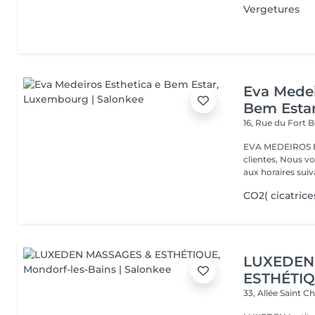
Vergetures
Eva Medei
Bem Esta
16, Rue du Fort
EVA MEDEIROS Es
clientes, Nous vo
aux horaires suiva
CO2( cicatrices
LUXEDEN
ESTHÉTI
33, Allée Saint C