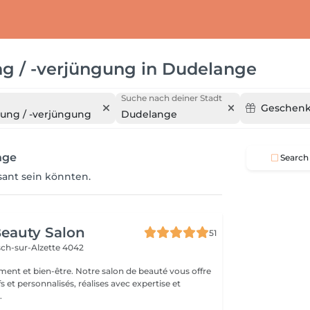
g / -verjüngung
in
Dudelange
Suche nach deiner Stadt
Geschenk
ung / -verjüngung
Dudelange
nge
Search
ssant sein könnten.
eauty Salon
51
sch-sur-Alzette 4042
ement et bien-être. Notre salon de beauté vous offre
fs et personnalisés, réalises avec expertise et
.