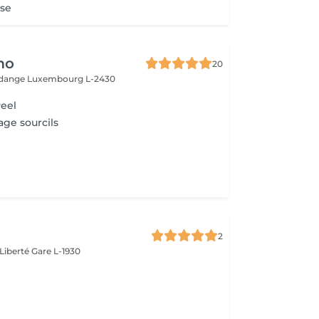
ose
mo
20
Rodange
Luxembourg L-2430
eel
age sourcils
2
 Liberté
Gare L-1930