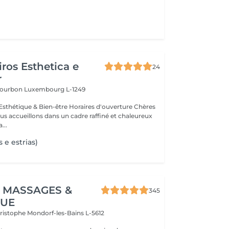
ros Esthetica e
24
r
 Bourbon
Luxembourg L-1249
thétique & Bien-être Horaires d'ouverture Chères
us accueillons dans un cadre raffiné et chaleureux
...
 e estrias)
 MASSAGES &
345
QUE
hristophe
Mondorf-les-Bains L-5612