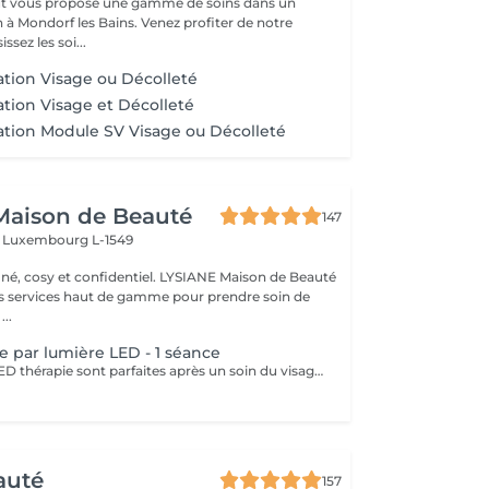
t vous propose une gamme de soins dans un
 à Mondorf les Bains. Venez profiter de notre
ssez les soi...
tion Visage ou Décolleté
tion Visage et Décolleté
tion Module SV Visage ou Décolleté
Maison de Beauté
147
s
Luxembourg L-1549
 et confidentiel. LYSIANE Maison de Beauté
s services haut de gamme pour prendre soin de
...
e par lumière LED - 1 séance
Les séances de LED thérapie sont parfaites après un soin du visage complet ou ponctuellement, 1 à 2 fois par semaine. Pour un soin anti-âge, la couleur à privilégier est le rouge, elle peut réduire l'inflammation, stimuler la production de collagène et renforcer la peau. La lumière bleue a des propriétés antibactériennes qui préviennent les éruptions cutanées et peut aider à lutter contre l'acné et les dermatoses. La lumière verte dite anti-taches : elle aide à réduire la production de mélanine à l'origine des tâches brunes et cernes hyperpigmentés, tout en calmant la rosacée responsable de rougeurs. La lumière jaune calme les rougeurs, elle améliore la circulation sanguine et lymphatique et a ainsi un effet drainant, anti-oedème. Les séances sont totalement indolores, il n'y a aucune suite et au contraire, la séance est un moment de détente et de relaxation aux vertus anti-inflammatoire et anti-douleurs. Contres indications : Les peaux blessées, brûlées ou irritées Les maladies auto-immunes Epilepsie Port d'un pace maker ou autres implants actifs Grossesse Traitement à base de médicaments photo-sensibilisants
auté
157