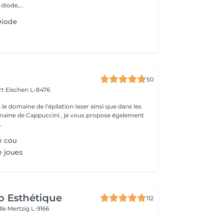
 diode,...
Diode
50
rt
Eischen L-8476
 le domaine de l'épilation laser ainsi que dans les
maine de Cappuccini , je vous propose également
.
e cou
 joues
o Esthétique
112
lle
Mertzig L-9166