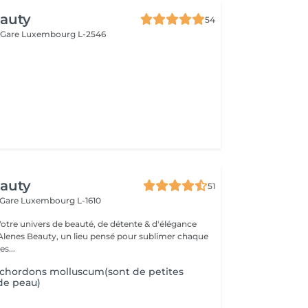
auty
54
 Gare
Luxembourg L-2546
eauty
51
 Gare
Luxembourg L-1610
Votre univers de beauté, de détente & d'élégance
lenes Beauty, un lieu pensé pour sublimer chaque
s...
ochordons molluscum(sont de petites
de peau)