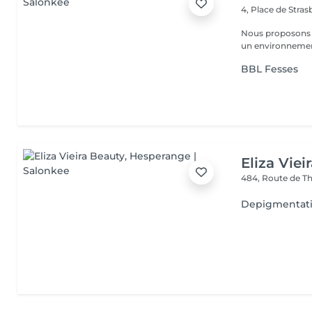
4, Place de Stra
Nous proposons 
un environnement
BBL Fesses
Eliza Viei
484, Route de Th
Depigmentatio