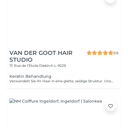
VAN DER GOOT HAIR
513
STUDIO
17, Rue de l'Étoile
Diekirch L-9229
Keratin Behandlung
Verwandeln Sie Ihr Haar in eine glatte, seidige Struktur. Unsere Keratinbehandlung glättet das Haar, reduziert Frizz und erleichtert das Styling, während das Haar weich, glänzend und gut kämmbar wird. Die Ergebnisse halten 3–5 Monate und sorgen für geschmeidiges, gepflegtes und leicht zu stylendes Haar.