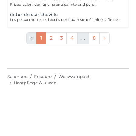
Friseursalon, der für eine entspannte und pers...
detox du cuir chevelu
Les peaux mortes et l'excès de sébum sont éliminés afin de libérer les pores obstrués et d'éliminer les résidus de produits. L'exfoliation et le massage permettent d'éliminer la plupart des résidus du cuir chevelu, puis le shampooing permet de rincer le tout. Enfin, l'application du fond de teint Activateur pour le cuir chevelu, procure une sensation de fraîcheur et de vitalité en stimulant le cuir chevelu et en rétablissant son équilibre, tout en renforçant la couche protectrice naturelle.
«
1
2
3
4
...
8
»
Salonkee
Friseure
Weiswampach
Haarpflege & Kuren