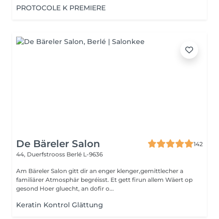
PROTOCOLE K PREMIERE
De Bäreler Salon
142
44, Duerfstrooss
Berlé L-9636
Am Bäreler Salon gitt dir an enger klenger,gemittlecher a
familiärer Atmosphär begréisst. Et gett firun allem Wäert op
gesond Hoer gluecht, an dofir o...
Keratin Kontrol Glättung