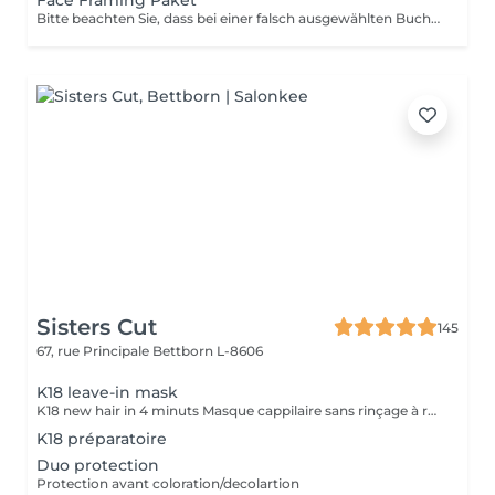
Face Framing Paket
Bitte beachten Sie, dass bei einer falsch ausgewählten Buchungsoption keine Garantie für die Erbringung der Dienstleistung besteht. Danke für Ihr Verständnis.
Sisters Cut
145
67, rue Principale
Bettborn L-8606
K18 leave-in mask
K18 new hair in 4 minuts Masque cappilaire sans rinçage à réparation moléculaire
K18 préparatoire
Duo protection
Protection avant coloration/decolartion