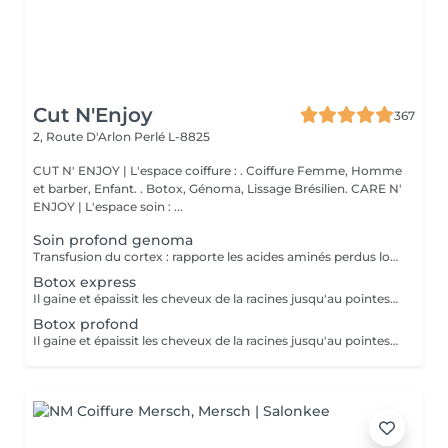
Cut N'Enjoy
367
2, Route D'Arlon
Perlé L-8825
CUT N' ENJOY | L'espace coiffure : . Coiffure Femme, Homme
et barber, Enfant. . Botox, Génoma, Lissage Brésilien. CARE N'
ENJOY | L'espace soin : ...
Soin profond genoma
Transfusion du cortex : rapporte les acides aminés perdus lors des transformations chimiques. Les cheveux seront beaucoup plus forts et résistants. Il apporte également des protéines, comme la spiruline. Tenue: 2 à 3 mois avec la gamme d'entretien.
Botox express
Il gaine et épaissit les cheveux de la racines jusqu'au pointes. Apporte l'effet miroir, les cheveux sont plus brillants, plus souples, plus hydratés. Divise par 2 le temps du brushing. Ne lisse pas, d'enlève pas le volume. Tenue : 2 à 3 semaines avec la gamme d'entretien.
Botox profond
Il gaine et épaissit les cheveux de la racines jusqu'au pointes. Apporte l'effet miroir, les cheveux sont plus brillants, plus souples, plus hydratés. Divise par 2 le temps du brushing. Ne lisse pas, d'enlève pas le volume. Tenue : 3 à 5 mois avec la gamme d'entretien.