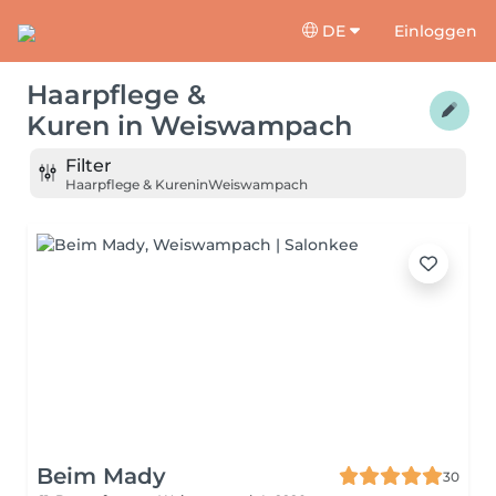
DE
Einloggen
Haarpflege &
Kuren
in
Weiswampach
Filter
Haarpflege & Kuren
in
Weiswampach
Beim Mady
30