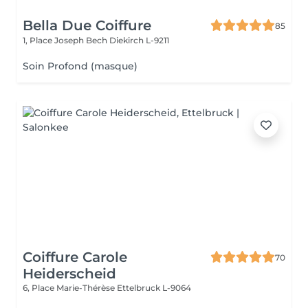
Bella Due Coiffure
85
1, Place Joseph Bech
Diekirch L-9211
Soin Profond (masque)
Coiffure Carole
70
Heiderscheid
6, Place Marie-Thérèse
Ettelbruck L-9064