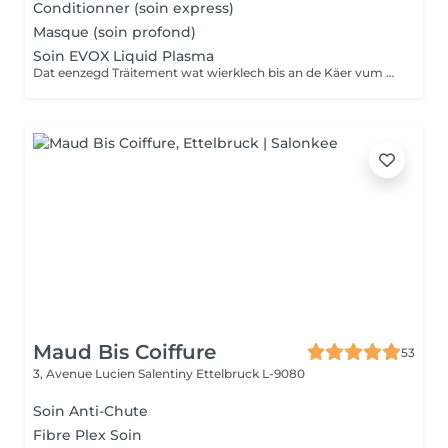
Conditionner (soin express)
Masque (soin profond)
Soin EVOX Liquid Plasma
Dat eenzegd Träitement wat wierklech bis an de Käer vum Hoër geet EXCLUSIV zu Lëtzebuerg, hei bei eis am Salon
Maud Bis Coiffure
53
3, Avenue Lucien Salentiny
Ettelbruck L-9080
Soin Anti-Chute
Fibre Plex Soin