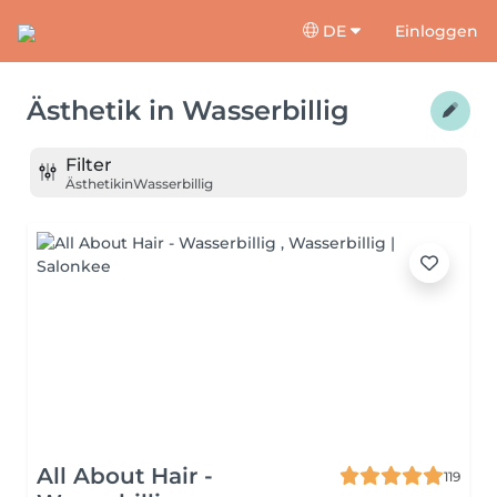
DE
Einloggen
Ästhetik
in
Wasserbillig
Filter
Ästhetik
in
Wasserbillig
All About Hair -
119