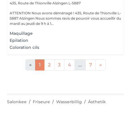
435, Route de Thionville
Alzingen L-5887
ATTENTION Nous avons déménagé ! 435, Route de Thionville L-
5887 Alzingen Nous sommes ravis de pouvoir vous accueillir du
mardi au jeudi de 9 h à 1...
Maquillage
Epilation
Coloration cils
«
1
2
3
4
...
7
»
Salonkee
Friseure
Wasserbillig
Ästhetik