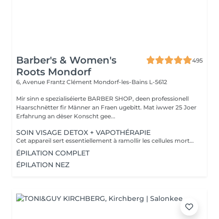
Barber's & Women's
495
Roots Mondorf
6, Avenue Frantz Clément
Mondorf-les-Bains L-5612
Mir sinn e spezialiséierte BARBER SHOP, deen professionell
Haarschnëtter fir Männer an Fraen ugebitt. Mat iwwer 25 Joer
Erfahrung an dëser Konscht gee...
SOIN VISAGE DETOX + VAPOTHÉRAPIE
Cet appareil sert essentiellement à ramollir les cellules mortes de la peau et prépare la peau de manière optimale au soin correspondant. Le Vapozone permet ainsi d'ouvrir les pores pour un nettoyage en profondeur de la peau. La vapeur + l'ozone pénètre en profondeur dans les pores et nettoie les impuretés, le gras, les points noirs et les restes de maquillage. La vapeur peut donc aider à éliminer les toxines de l'épiderme.
ÉPILATION COMPLET
ÉPILATION NEZ