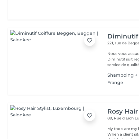
Diminutif
221, rue de Beg
Nous vous accue
Diminutif suit r
service de qualité
Shampoing + 
Frange
Rosy Hair 
89, Rue d'Eich
L
My tools are my 
When a client si