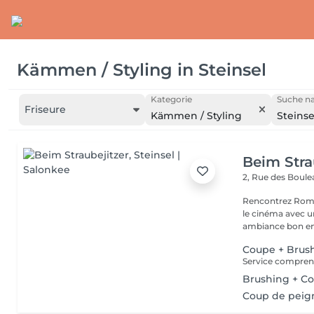
Kämmen / Styling
in
Steinsel
Kategorie
Suche na
Friseure
Kämmen / Styling
Steinse
Beim Stra
2, Rue des Boul
Rencontrez Romai
le cinéma avec un décor ho
ambiance bon enf
Coupe + Brus
Brushing + Co
Coup de peig