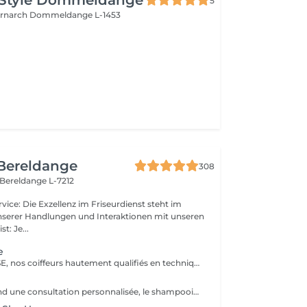
 Style Dommeldange
5
ernarch
Dommeldange L-1453
 Bereldange
308
Bereldange L-7212
unserer Handlungen und Interaktionen mit unseren
geist: Je...
e
Forfait EXPERTISE, nos coiffeurs hautement qualifiés en technique anglo-saxonne, en formation continu et diplômés d’une académie anglaise à Paris. Vous offre une séance d’une heure avec votre coach en suivi beauté. Ce pack inclus : 1 h de prestation Un diagnostique personnalisé Shampoing spécifique Haircare Conditioner spécifique Produit de coiffage Coupe Styling Produit de finition
Le pack comprend une consultation personnalisée, le shampooing et le conditionneur spécifiques REDKEN , le séchage et les produits de styling REDKEN * Tarifs à titre indicatifs à confirmer après la consultation personnalisée établit auprès de votre coiffeur/stylist/spécialiste * La direction se réserve le droit d’apporter des modifications pour le bon fonctionnement du salon