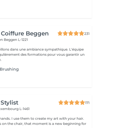
 Coiffure Beggen
231
gen
Beggen L-1221
illons dans une ambiance sympathique. L'équipe
égulièrement des formations pour vous garantir un
.
Brushing
Stylist
171
uxembourg L-1461
hands. I use them to create my art with your hair.
ts on the chair, that moment is a new beginning for