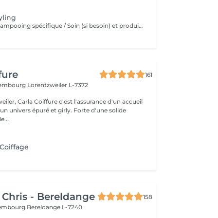
yling
Diagnostique, Shampooing spécifique / Soin (si besoin) et produits de coiffage inclus.
fure
161
uxembourg
Lorentzweiler L-7372
eiler, Carla Coiffure c'est l'assurance d'un accueil
n univers épuré et girly. Forte d'une solide
e...
 Coiffage
 Chris - Bereldange
158
uxembourg
Bereldange L-7240