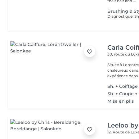
their hair and ...
Brushing & St
Carla Coif
30, route du L
Située à Lorentzw
chaleureux dans u
expérience dans l
Sh. + Coiffage
Sh. + Coupe +
Mise en plis
Leeloo by
12, Route de L