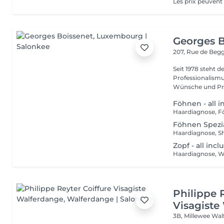
Georges B
207, Rue de Beg
Seit 1978 steht 
Professionalismu
Wünsche und Präf
Föhnen - all i
Haardiagnose, F
Föhnen Spezial
Haardiagnose, S
Zopf - all incl
Haardiagnose, Wa
Philippe 
Visagiste
3B, Millewee
Wal