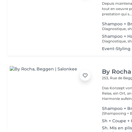
Depuis maintenan
tout en oeuvre po
prestation qui s..
Shampoo + B
Diagnostique, sh
Shampoo + Ha
Diagnostique, sh
Event-Styling
By Rocha
253, Rue de Beg
Das Konzept von 
Reise, ein Ort, 
Harmonie aufeina
Shampoo + B
Sh + Coupe + C
Sh. Mis en pli