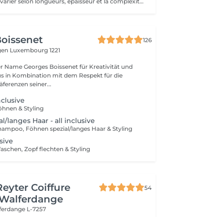
Les prix peuvent varier selon longueurs, épaisseur et la complexité du travail.
oissenet
126
gen
Luxembourg 1221
der Name Georges Boissenet für Kreativität und
s in Kombination mit dem Respekt für die
erenzen seiner...
nclusive
öhnen & Styling
/langes Haar - all inclusive
hampoo, Föhnen spezial/langes Haar & Styling
usive
schen, Zopf flechten & Styling
Reyter Coiffure
54
 Walferdange
ferdange L-7257