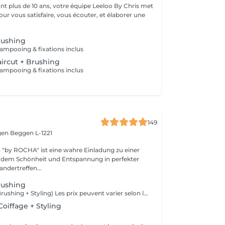
t plus de 10 ans, votre équipe Leeloo By Chris met
ur vous satisfaire, vous écouter, et élaborer une
.
rushing
ampooing & fixations inclus
ircut + Brushing
ampooing & fixations inclus
149
gen
Beggen L-1221
"by ROCHA" ist eine wahre Einladung zu einer
an dem Schönheit und Entspannung in perfekter
ndertreffen...
rushing
(Shampooing + Brushing + Styling) Les prix peuvent varier selon longueurs, épaisseur et la complexité du travail.
oiffage + Styling
s