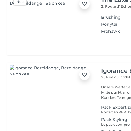
The Luxe
Neu
2, Route d' Echt
Brushing
Ponytail
Frohawk
Igorance
71, Rue du Bridel
Unsere Werte Service: Die Exzellenz im Friseurdienst steht im
Mittelpunkt all 
Kunden. Team
Pack Expertis
Pack Styling