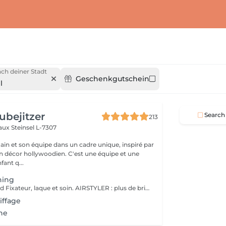
ch deiner Stadt
Geschenkgutschein
l
ubejitzer
Search
213
eaux
Steinsel L-7307
n et son équipe dans un cadre unique, inspiré par
llywoodien. C'est une équipe et une
ant q...
hing
Service comprend Fixateur, laque et soin. AIRSTYLER : plus de brillance et de ténacité qu'un brushing. JocoStyler: un lisseur, lissage et soin, qui donne la brillance spectaculaire.
iffage
ne