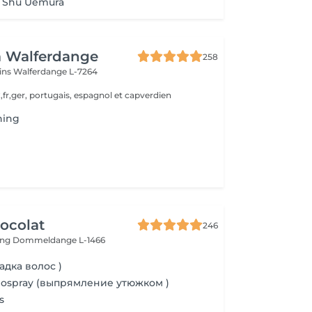
+ Shu Uemura
a Walferdange
258
ins
Walferdange L-7264
,fr,ger, portugais, espagnol et capverdien
hing
ocolat
246
ing
Dommeldange L-1466
адка волос )
mospray (выпрямление утюжком )
s