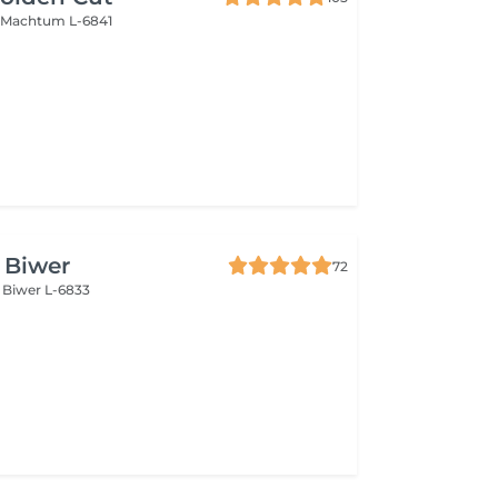
n
Machtum L-6841
e Biwer
72
s
Biwer L-6833