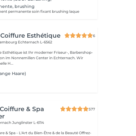
nente, brushing
ment permanente soin fixant brushing laque
Coiffure Esthétique
6
uxembourg
Echternach L-6562
e Esthétique ist Ihr moderner Friseur-, Barbershop-
on im Nonnemillen Center in Echternach. Wir
lle H...
Lange Haare)
Coiffure & Spa
577
er
ternach
Junglinster L-6114
& Spa - L'Art du Bien-Être & de la Beauté Offrez-