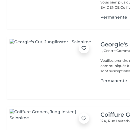
vous bien plus qu'
EVIDENCE Coiffu.
Permanente
Georgie's
-, Centre Commer
Veuillez prendre 
communiqués à ti
sont susceptibles
Permanente
Coiffure 
12A, Rue Lauter