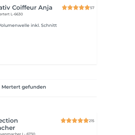
ativ Coiffeur Anja
57
ertert L-6630
Volumenwelle inkl. Schnitt
n Mertert gefunden
ection
215
cher
evenmacher L- 6730