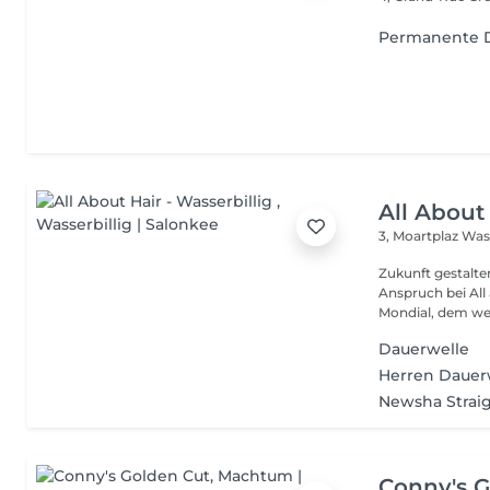
Permanente 
All About 
3, Moartplaz
Wass
Zukunft gestalten und Sc
Anspruch bei All 
Mondial, dem wel
Dauerwelle
Herren Dauer
Newsha Strai
Conny's G