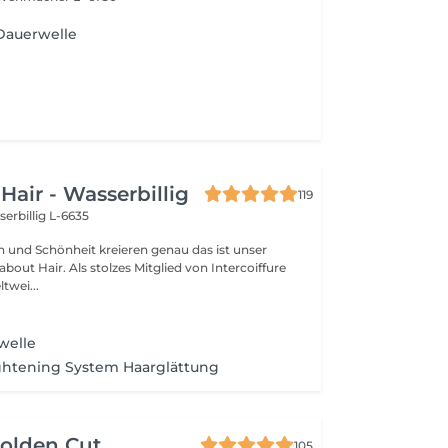
Dauerwelle
Hair - Wasserbillig
119
erbillig L-6635
hönheit kreieren genau das ist unser
about Hair. Als stolzes Mitglied von Intercoiffure
twei...
welle
ghtening System Haarglättung
olden Cut
105