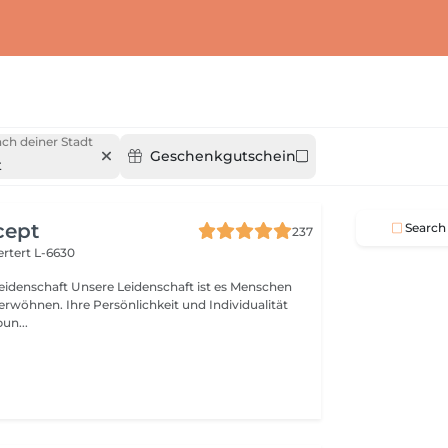
ch deiner Stadt
Geschenkgutschein
t
cept
Search
237
rtert L-6630
idenschaft ist es Menschen
verwöhnen. Ihre Persönlichkeit und Individualität
un...