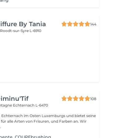
Lang
iffure By Tania
144
e
Roodt-sur-Syre L-6910
Diminu'Tif
108
ontagne
Echternach L-6470
 in Echternach im Osten Luxemburgs und bietet seine
ür alle Arten von Frisuren, und Farben an. Wir
.
anente ,COUPEbrushing,