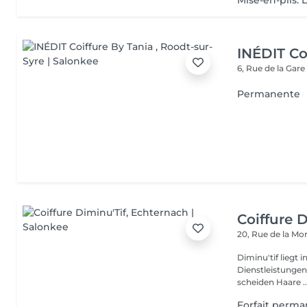
Mise-en-plis: 
INÉDIT Co
6, Rue de la Gar
Permanente
Coiffure 
20, Rue de la M
Diminu'tif liegt
Dienstleistungen f
scheiden Haare ..
Forfait perm