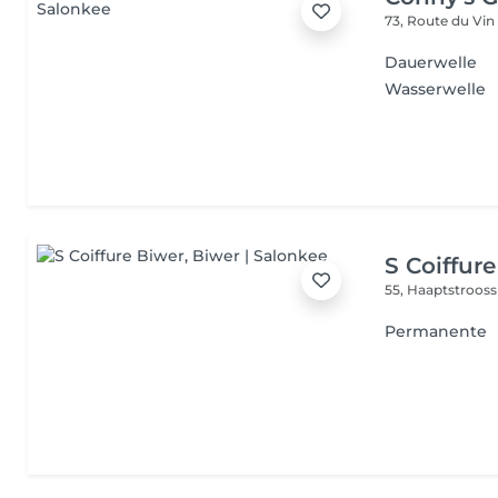
73, Route du Vi
Dauerwelle
Wasserwelle
S Coiffur
55, Haaptstroos
Permanente