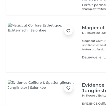
Forfait perma
shamp av traite
Magiccut 
121, Route de L
Magiccut Coiffur
und Kosmetiksal
bieten professione
Dauerwelle (
Evidence 
Junglinst
14, Route d‘Ech
EVIDENCE Coiffure 