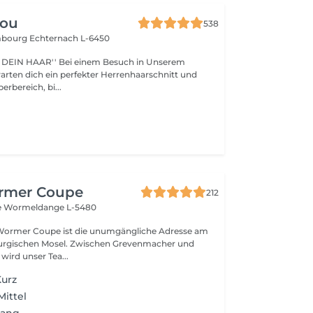
lou
538
embourg
Echternach L-6450
i einem Besuch in Unserem
warten dich ein perfekter Herrenhaarschnitt und
erbereich, bi...
rmer Coupe
212
e
Wormeldange L-5480
 Wormer Coupe ist die unumgängliche Adresse am
urgischen Mosel. Zwischen Grevenmacher und
wird unser Tea...
Kurz
Mittel