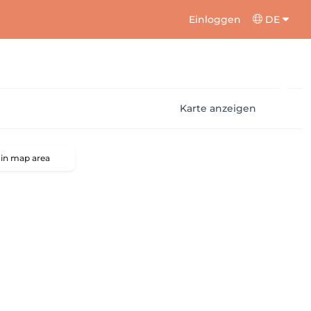
Einloggen
DE
Karte anzeigen
 in map area