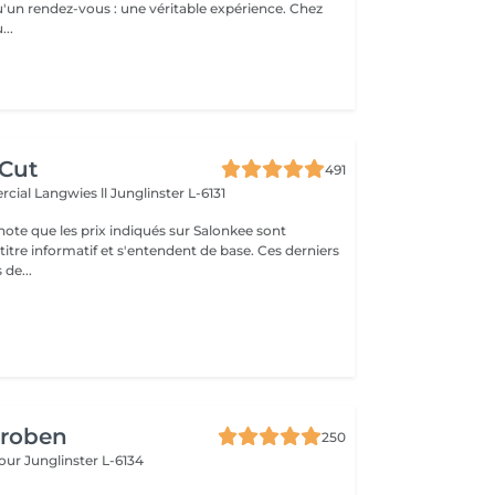
un rendez-vous : une véritable expérience. Chez
..
 Cut
491
cial Langwies ll
Junglinster L-6131
note que les prix indiqués sur Salonkee sont
tre informatif et s'entendent de base. Ces derniers
 de...
Groben
250
bour
Junglinster L-6134