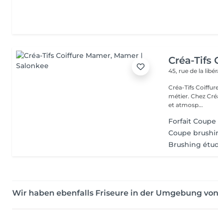
Créa-Tifs
45, rue de la libé
Créa-Tifs Coiffure L'élégance, le soin et l'humain au cur de n
métier. Chez Créa
et atmosp...
Forfait Coup
Coupe brushin
Brushing étud
Wir haben ebenfalls Friseure in der Umgebung v