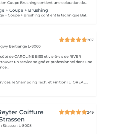
Le Forfait Coloration Coupe Brushing contient une coloration des racines et une coupe. Dépendant de la quantité de couleur utilisée ou de la longueur des cheveux le prix peut varier. (Veuillez sélectionner le Forfait Balayage au cas où vous souhaitez avoir des mèches ou un Balayage.) En cas de questions veuillez appeler au +352 26 35 02 89
age + Coupe + Brushing
Le Forfait Balayage + Coupe + Brushing contient la technique Balayage, un coulage (pour donner le bon reflet au Balayage), Olaplex, une Coupe et un Brushing. Dépendant de la quantité de produit utilisée ou de la longueur des cheveux, le prix peut varier. En cas de questions veuillez appeler au +352 26 35 02 89.
287
ongwy
Bertrange L-8060
ROLINE BISS et vis-â-vis de RIVER
nce...
Dans tous nos services, le Shampoing Tech. et Finition (L`OREAL) sont compris.
Reyter Coiffure
249
 Strassen
on
Strassen L-8008