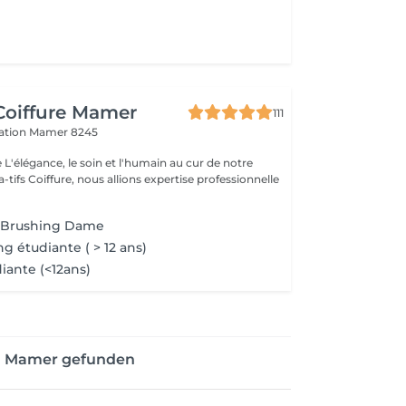
 Coiffure Mamer
111
ration
Mamer 8245
otre
-tifs Coiffure, nous allions expertise professionnelle
e Brushing Dame
g étudiante ( > 12 ans)
iante (<12ans)
on Mamer gefunden