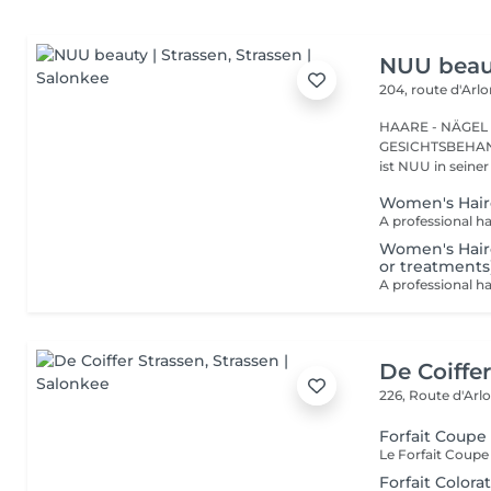
NUU beaut
204, route d'Arl
HAARE - NÄGEL
GESICHTSBEHANDL
ist NUU in seiner
Women's Hair
Women's Hairc
or treatments
De Coiffe
226, Route d'Arl
Forfait Coupe
Forfait Color