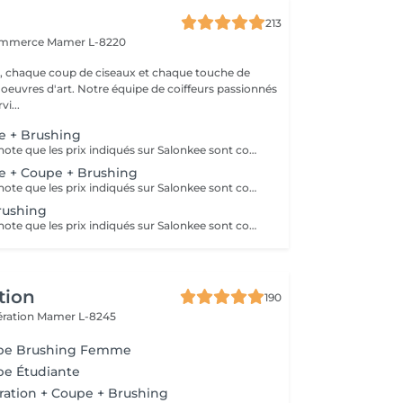
213
commerce
Mamer L-8220
, chaque coup de ciseaux et chaque touche de
 oeuvres d'art. Notre équipe de coiffeurs passionnés
vi...
e + Brushing
Veuillez prendre note que les prix indiqués sur Salonkee sont communiqués à titre informatif et s'entendent de base. Ces derniers sont susceptibles de varier selon le diagnostic réalisé à votre arrivée au salon et l'expertise du professionnel à qui vous confiez votre beauté. Dans tous les cas, un devis précis vous sera proposé et toutes réalisations de prestations seront effectuées avec votre accord. Un grand merci d'avance pour votre compréhension. Au plaisir de vous recevoir très vite.
e + Coupe + Brushing
Veuillez prendre note que les prix indiqués sur Salonkee sont communiqués à titre informatif et s'entendent de base. Ces derniers sont susceptibles de varier selon le diagnostic réalisé à votre arrivée au salon et l'expertise du professionnel à qui vous confiez votre beauté. Dans tous les cas, un devis précis vous sera proposé et toutes réalisations de prestations seront effectuées avec votre accord. Un grand merci d'avance pour votre compréhension. Au plaisir de vous recevoir très vite.
rushing
Veuillez prendre note que les prix indiqués sur Salonkee sont communiqués à titre informatif et s'entendent de base. Ces derniers sont susceptibles de varier selon le diagnostic réalisé à votre arrivée au salon et l'expertise du professionnel à qui vous confiez votre beauté. Dans tous les cas, un devis précis vous sera proposé et toutes réalisations de prestations seront effectuées avec votre accord. Un grand merci d'avance pour votre compréhension. Au plaisir de vous recevoir très vite.
tion
190
ération
Mamer L-8245
upe Brushing Femme
pe Étudiante
ration + Coupe + Brushing