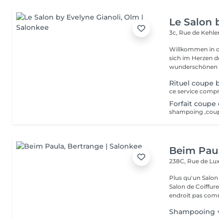
Le Salon 
3c, Rue de Kehl
Willkommen in d
sich im Herzen der Natur befi
wunderschönen Sa
Rituel coupe 
Forfait coupe
Beim Pau
238C, Rue de L
Plus qu'un Salon 
Salon de Coiffur
endroit pas comm
Shampooing +