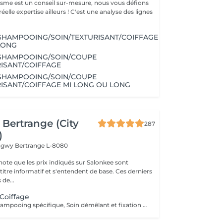
gisme est un conseil sur-mesure, nous vous défions
éelle expertise ailleurs ! C'est une analyse des lignes
SHAMPOOING/SOIN/TEXTURISANT/COIFFAGE
LONG
/SHAMPOOING/SOIN/COUPE
ISANT/COIFFAGE
/SHAMPOOING/SOIN/COUPE
ISANT/COIFFAGE MI LONG OU LONG
Bertrange (City
287
)
ongwy
Bertrange L-8080
note que les prix indiqués sur Salonkee sont
tre informatif et s'entendent de base. Ces derniers
 de...
 Coiffage
Diagnostique, Shampooing spécifique, Soin démêlant et fixation inclus. Veuillez prendre note que les prix indiqués sur Salonkee sont communiqués à titre informatif et s'entendent de base. Ces derniers sont susceptibles de varier selon le diagnostic réalisé à votre arrivée au salon et l'expertise du professionnel à qui vous confiez votre beauté. Dans tous les cas, un devis précis vous sera proposé et toutes réalisations de prestations seront effectuées avec votre accord.