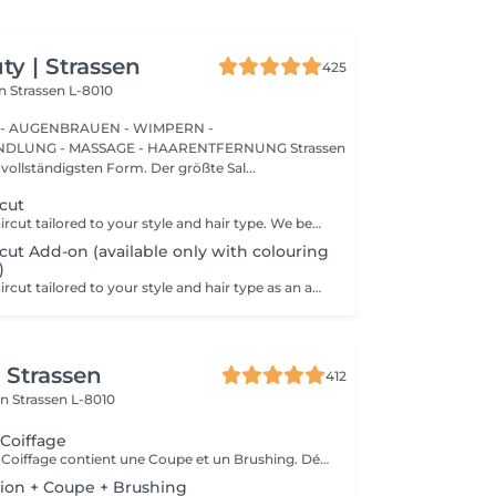
y | Strassen
425
on
Strassen L-8010
 - AUGENBRAUEN - WIMPERN -
UNG - MASSAGE - HAARENTFERNUNG Strassen
 vollständigsten Form. Der größte Sal...
cut
A professional haircut tailored to your style and hair type. We begin with a short consultation to discuss your expectations, followed by a gentle wash while you relax lying comfortably in our Maletti chair, a precise cut, and a smooth blow-dry. We use Dyson Pro tools that protect your hair from excessive heat and deliver a sleek, polished finish. LaBiosthétique care and styling products provide holistic care for hair and scalp, combining scientific research with carefully selected natural ingredients. All brushes are sanitised with Sibel equipment, which effectively removes hair, product buildup, and impurities while reducing bacteria on the brush surface to maintain high hygiene standards for every client. For a more defined final look, styling can be added as an add-on. Simple, Moderate, Complex This grading reflects your hair's individual characteristics, such as texture, density, and length and is assessed by your hairdresser at the start of your visit. Not sure which to choose? We recommend booking Complex. The price will be adjusted after your consultation. Note: This is not related to the difficulty of haircuts or timing.
ut Add-on (available only with colouring
)
A professional haircut tailored to your style and hair type as an add-on to colouring or treatments. We begin with a short consultation to discuss your expectations, followed by a gentle wash while you relax lying comfortably in our Maletti chair, a precise cut, and a smooth blow-dry. We use Dyson Pro tools that protect your hair from excessive heat and deliver a sleek, polished finish. LaBiosthétique care and styling products provide holistic care for hair and scalp, combining scientific research with carefully selected natural ingredients. All brushes are sanitised with Sibel equipment, which effectively removes hair, product buildup, and impurities while reducing bacteria on the brush surface to maintain high hygiene standards for every client. For a more defined final look, styling can be added as an add-on. Simple, Moderate, Complex This grading reflects your hair's individual characteristics, such as texture, density, and length and is assessed by your hairdresser at the start of your visit. Not sure which to choose? We recommend booking Complex. The price will be adjusted after your consultation. Note: This is not related to the difficulty of haircuts or timing.
r Strassen
412
on
Strassen L-8010
 Coiffage
Le Forfait Coupe Coiffage contient une Coupe et un Brushing. Dépendant de la longueur des cheveux, le prix peut varier. En cas de questions veuillez appeler au +352 26 31 07 11.
ation + Coupe + Brushing