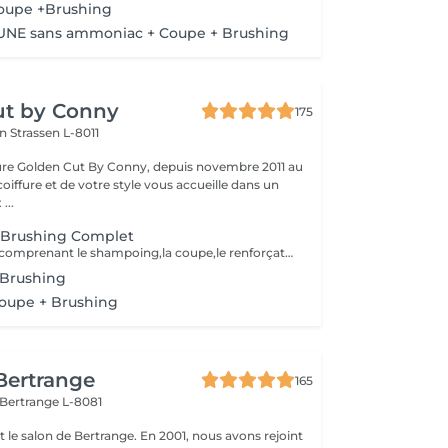
coupe +Brushing
EUNE sans ammoniac + Coupe + Brushing
ut by Conny
175
on
Strassen L-8011
fure Golden Cut By Conny, depuis novembre 2011 au
coiffure et de votre style vous accueille dans un
...
e Brushing Complet
Forfait brushing comprenant le shampoing,la coupe,le renforçateur/protecteur,le brushing et le finish(hors soins)
 Brushing
Coupe + Brushing
 Bertrange
165
Bertrange L-8081
 salon de Bertrange. En 2001, nous avons rejoint