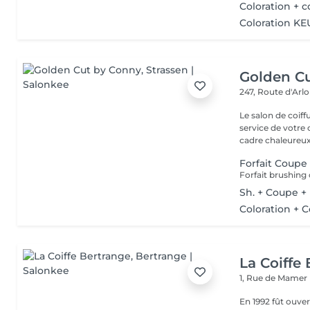
Coloration + 
Coloration K
Golden C
247, Route d'Arl
Le salon de coif
service de votre 
cadre chaleureux 
Forfait Coup
Sh. + Coupe +
Coloration + 
La Coiffe
1, Rue de Mamer
En 1992 fût ouvert le