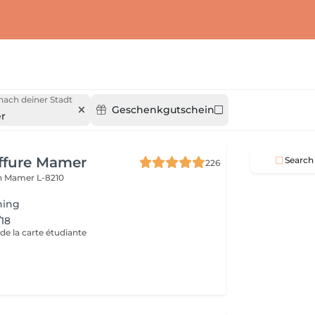
nach deiner Stadt
Geschenkgutschein
r
iffure Mamer
Search
226
n
Mamer L-8210
hing
/18
de la carte étudiante