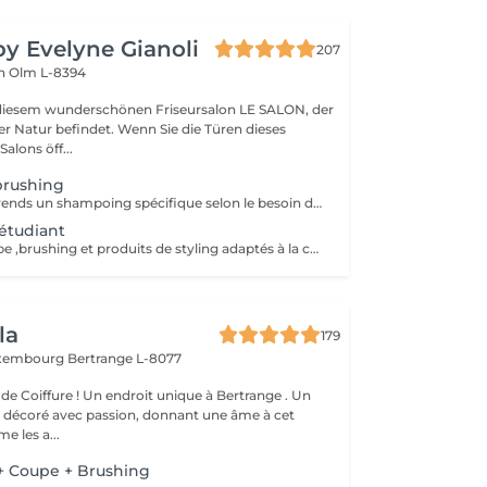
by Evelyne Gianoli
207
en
Olm L-8394
iesem wunderschönen Friseursalon LE SALON, der
ndet. Wenn Sie die Türen dieses
lons öff...
brushing
ce service comprends un shampoing spécifique selon le besoin de votre cheveu et votre cuir chevelu et les produits de coiffage nécessaires au résultat désiré *le soin ou masque n est pas inclus
 étudiant
shampoing ,coupe ,brushing et produits de styling adaptés à la coiffure
la
179
uxembourg
Bertrange L-8077
de Coiffure ! Un endroit unique à Bertrange . Un
e décoré avec passion, donnant une âme à cet
e les a...
 Coupe + Brushing