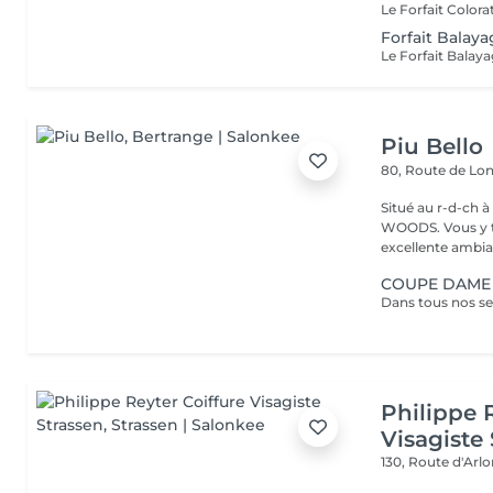
Forfait Balay
Piu Bello
80, Route de L
Situé au r-d-ch à côté de CA
WOODS. Vous y trouvez un service soigné et professionnel dans une
excellente ambia
COUPE DAME
Philippe 
Visagiste
130, Route d'Arl