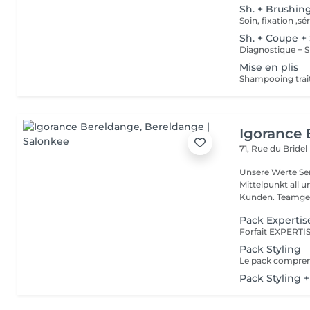
Sh. + Brushin
Soin, fixation ,
Sh. + Coupe +
Mise en plis
Shampooing trait
Igorance
71, Rue du Bridel
Unsere Werte Service: Die Exzellenz im Friseurdienst steht im
Mittelpunkt all 
Kunden. Team
Pack Expertis
Pack Styling
Pack Styling 