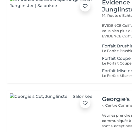
Evidence 
Junglinst
14, Route d‘Ech
EVIDENCE Coiffure 
vous bien plus qu'
EVIDENCE Coiffu.
Forfait Brush
Forfait Coupe
Forfait Mise e
Georgie's
-, Centre Commer
Veuillez prendre 
communiqués à ti
sont susceptibles