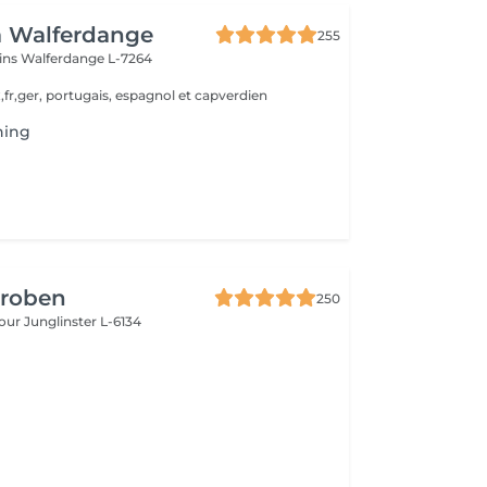
a Walferdange
255
ins
Walferdange L-7264
,fr,ger, portugais, espagnol et capverdien
hing
Groben
250
bour
Junglinster L-6134