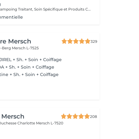
g
Diagnostique, Shampoing Traitant, Soin Spécifique et Produits Coiffants inclus
ementielle
re Mersch
329
r-Berg
Mersch L-7525
IREL + Sh. + Soin + Coiffage
A + Sh. + Soin + Coiffage
ine + Sh. + Soin + Coiffage
e Mersch
208
Duchesse Charlotte
Mersch L-7520