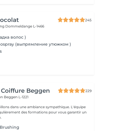
ocolat
245
ing
Dommeldange L-1466
адка волос )
mospray (выпрямление утюжком )
s
 Coiffure Beggen
229
gen
Beggen L-1221
illons dans une ambiance sympathique. L'équipe
égulièrement des formations pour vous garantir un
.
Brushing