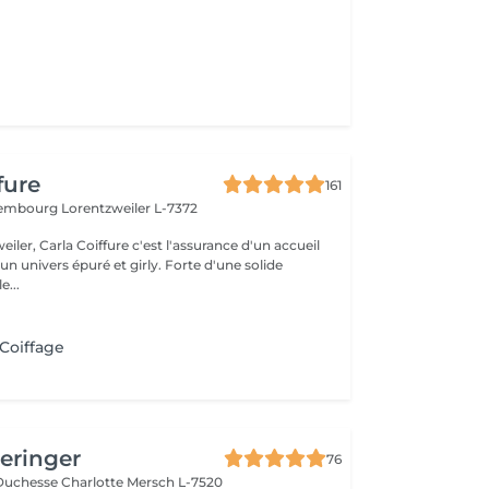
fure
161
uxembourg
Lorentzweiler L-7372
eiler, Carla Coiffure c'est l'assurance d'un accueil
n univers épuré et girly. Forte d'une solide
e...
 Coiffage
Beringer
76
Duchesse Charlotte
Mersch L-7520