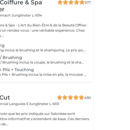
Coiffure & Spa
577
er
ternach
Junglinster L-6114
& Spa - L'Art du Bien-Être & de la Beauté Offrez-
un rendez-vous : une véritable expérience. Chez
..
ing
Le Forfait Brushing inclus le brushing et le shampoing. Le prix pourra varier en fonction de la longueur des cheveux. Pour tout renseignement complémentaire, n'hésitez pas à nous appeler.
 / Brushing
Le Forfait Coupe / Brushing inclus la coupe, le brushing et le shampoing. Le prix pourra varier en fonction de la longueur des cheveux. Pour tout renseignement complémentaire, n'hésitez pas à nous appeler.
n Plis + Touching
Le Forfait Mise en Plis + Brushing inclus la mise en plis, la mousse et le shampoing. Le prix pourra varier en fonction de la longueur des cheveux. Pour tout renseignement complémentaire, n'hésitez pas à nous appeler.
 Cut
490
cial Langwies ll
Junglinster L-6131
note que les prix indiqués sur Salonkee sont
tre informatif et s'entendent de base. Ces derniers
 de...