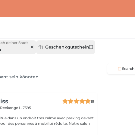
ch deiner Stadt
Geschenkgutschein
n
Search
ssant sein könnten.
iss
18
n
Reckange L-7595
 situé dans un endroit très calme avec parking devant
pour des personnes à mobilité réduite. Notre salon