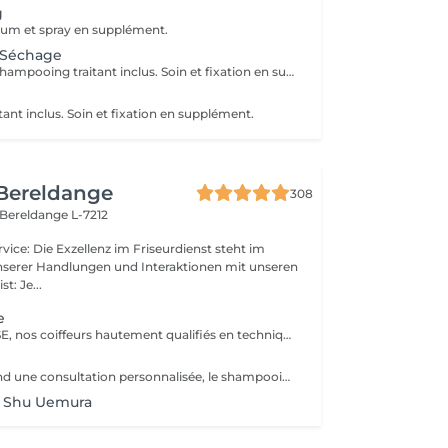
g
sérum et spray en supplément.
 Séchage
Diagnostique + Shampooing traitant inclus. Soin et fixation en supplément.
ant inclus. Soin et fixation en supplément.
 Bereldange
308
Bereldange L-7212
unserer Handlungen und Interaktionen mit unseren
geist: Je...
e
Forfait EXPERTISE, nos coiffeurs hautement qualifiés en technique anglo-saxonne, en formation continu et diplômés d’une académie anglaise à Paris. Vous offre une séance d’une heure avec votre coach en suivi beauté. Ce pack inclus : 1 h de prestation Un diagnostique personnalisé Shampoing spécifique Haircare Conditioner spécifique Produit de coiffage Coupe Styling Produit de finition
Le pack comprend une consultation personnalisée, le shampooing et le conditionneur spécifiques REDKEN , le séchage et les produits de styling REDKEN * Tarifs à titre indicatifs à confirmer après la consultation personnalisée établit auprès de votre coiffeur/stylist/spécialiste * La direction se réserve le droit d’apporter des modifications pour le bon fonctionnement du salon
+ Shu Uemura