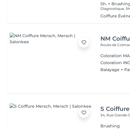
Sh. + Brushin
Coiffure Évén
NM Coiffu
Route de Colma
Coloration MAJ
Coloration INO
Balayage + Pat
S Coiffur
34, Rue Grande-
Brushing