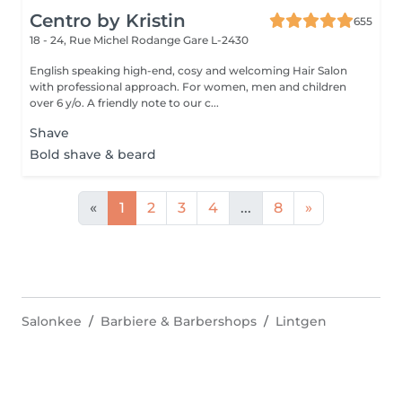
Centro by Kristin
655
18 - 24, Rue Michel Rodange
Gare L-2430
English speaking high-end, cosy and welcoming Hair Salon
with professional approach. For women, men and children
over 6 y/o. A friendly note to our c...
Shave
Bold shave & beard
«
1
2
3
4
...
8
»
Salonkee
Barbiere & Barbershops
Lintgen