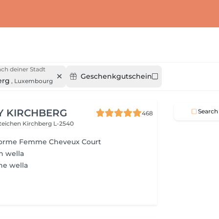
ch deiner Stadt
Geschenkgutschein
erg
,
Luxembourg
Y KIRCHBERG
Search
468
steichen
Kirchberg L-2540
 Forme Femme Cheveux Court
n wella
ne wella