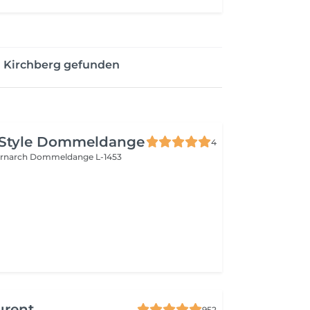
n Kirchberg gefunden
 Style Dommeldange
4
ernarch
Dommeldange L-1453
urent
952