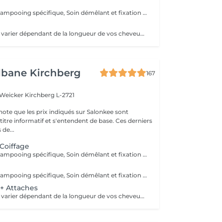
Diagnostique, Shampooing spécifique, Soin démêlant et fixation inclus. Veuillez prendre note que les prix indiqués sur Salonkee sont communiqués à titre informatif et s'entendent de base. Ces derniers sont susceptibles de varier selon le diagnostic réalisé à votre arrivée au salon et l'expertise du professionnel à qui vous confiez votre beauté. Dans tous les cas, un devis précis vous sera proposé et toutes réalisations de prestations seront effectuées avec votre accord.
Le tarif final peut varier dépendant de la longueur de vos cheveux ainsi que des soins et produits utilisés.
lbane Kirchberg
167
 Weicker
Kirchberg L-2721
note que les prix indiqués sur Salonkee sont
tre informatif et s'entendent de base. Ces derniers
 de...
 Coiffage
Diagnostique, Shampooing spécifique, Soin démêlant et fixation inclus. Veuillez prendre note que les prix indiqués sur Salonkee sont communiqués à titre informatif et s'entendent de base. Ces derniers sont susceptibles de varier selon le diagnostic réalisé à votre arrivée au salon et l'expertise du professionnel à qui vous confiez votre beauté. Dans tous les cas, un devis précis vous sera proposé et toutes réalisations de prestations seront effectuées avec votre accord.
Diagnostique, Shampooing spécifique, Soin démêlant et fixation inclus. Veuillez prendre note que les prix indiqués sur Salonkee sont communiqués à titre informatif et s'entendent de base. Ces derniers sont susceptibles de varier selon le diagnostic réalisé à votre arrivée au salon et l'expertise du professionnel à qui vous confiez votre beauté. Dans tous les cas, un devis précis vous sera proposé et toutes réalisations de prestations seront effectuées avec votre accord.
 + Attaches
Le tarif final peut varier dépendant de la longueur de vos cheveux ainsi que des soins et produits utilisés.