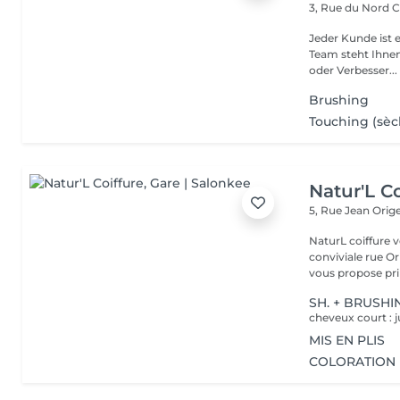
3, Rue du Nord
C
Jeder Kunde ist e
Team steht Ihnen
oder Verbesser...
Brushing
Touching (sèc
Natur'L Co
5, Rue Jean Orig
NaturL coiffure 
conviviale rue Orige
vous propose prin
SH. + BRUSHI
cheveux court : j
MIS EN PLIS
COLORATION 