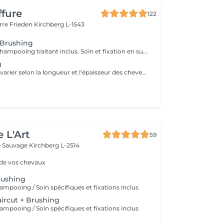
ffure
122
erre Frieden
Kirchberg L-1543
 Brushing
Diagnostique + Shampooing traitant inclus. Soin et fixation en supplément. Les prix peuvent varier selon la longueur et l'épaisseur des cheveux.
g
Les prix peuvent varier selon la longueur et l'épaisseur des cheveux.
 L'Art
59
re Sauvage
Kirchberg L-2514
 de vos chevaux
rushing
ampooing / Soin spécifiques et fixations inclus
ircut + Brushing
ampooing / Soin spécifiques et fixations inclus
e