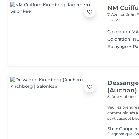
NM Coiffu
7, Avenue John F
L-1855
Coloration MAJ
Coloration INO
Balayage + Pat
Dessange
(Auchan)
5, Rue Alphonse
Veuillez prendre 
communiqués à ti
sont susceptibles
Sh. + Coupe +