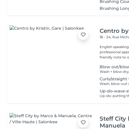
Brushing Cour
Brushing Lon
Centro by
18 - 24, Rue Mic
English speaking
professional app
friendly note to o
Blow out/blo
Wash + blow dry/
Curls/straight
Wash, blow-out a
Up-do-wave-s
Up-do: putting t
Steff Cit
Manuela