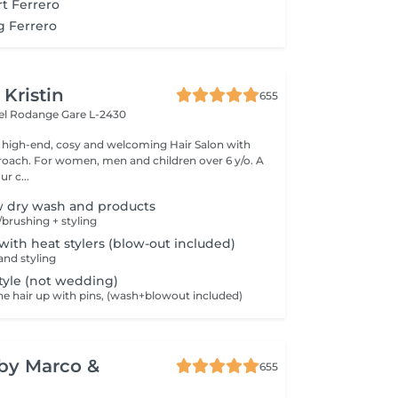
t Ferrero
g Ferrero
 Kristin
655
hel Rodange
Gare L-2430
 high-end, cosy and welcoming Hair Salon with
roach. For women, men and children over 6 y/o. A
ur c...
w dry wash and products
brushing + styling
 with heat stylers (blow-out included)
nd styling
tyle (not wedding)
he hair up with pins, (wash+blowout included)
y by Marco &
655