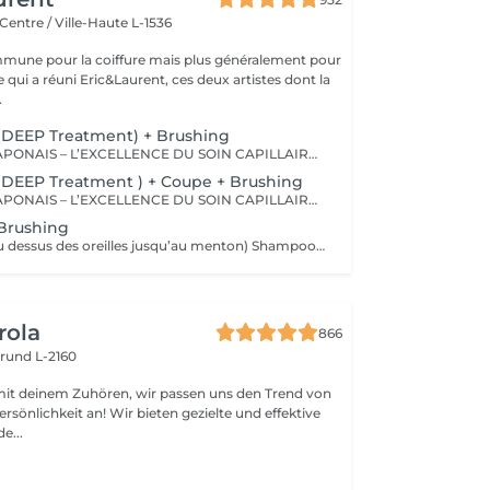
Centre / Ville-Haute L-1536
mune pour la coiffure mais plus généralement pour
ce qui a réuni Eric&Laurent, ces deux artistes dont la
.
(DEEP Treatment) + Brushing
TRAITEMENTS JAPONAIS – L’EXCELLENCE DU SOIN CAPILLAIRE Découvrez un univers de soins capillaires japonais haut de gamme, reconnus pour leur technologie avancée et leurs résultats exceptionnels. Des traitements sur-mesure conçus pour répondre aux besoins spécifiques de chaque chevelure : hydratation, réparation, discipline, cuir chevelu ou nutrition . Chaque traitement agit au cœur de la fibre capillaire pour révéler des cheveux visiblement plus sains, brillants et soyeux. -Nos différentes lignes de traitements : SMOOTH (Collagène) Pour les cheveux emmêlés, ternes ou difficiles à coiffer. • Démêle instantanément • Lisse la fibre capillaire • Apporte douceur et brillance • Toucher léger et soyeux REPAIR (CMADK / Kératine) Pour les cheveux sensibilisés, cassants ou très abîmés. • Répare intensément • Renforce la structure interne du cheveu • Reconstruit la fibre en profondeur • Redonne force et élasticité ANTI-FRIZZ (Céramides / 18-MEA) Pour les cheveux indisciplinés, sensibilisés à l’humidité. • Contrôle les frisottis • Réduit le volume excessif • Protège de l’humidité • Facilite le coiffage • Apporte souplesse et brillance SCALP (Hyaluron / Agents Purifiants) Pour rééquilibrer et purifier le cuir chevelu. Idéal en cas de démangeaisons, pellicules, sécheresse ou excès de sébum. • Apaise le cuir chevelu • Purifie en douceur • Rééquilibre la barrière protectrice naturelle • Favorise un environnement sain pour la pousse Veuillez noter : les tarifs peuvent varier selon la longueur des cheveux, la quantité de produit nécessaire et la complexité de la prestation. Supplément possible à partir de +15€. Pour toute demande spécifique, merci de nous contacter.
(DEEP Treatment ) + Coupe + Brushing
TRAITEMENTS JAPONAIS – L’EXCELLENCE DU SOIN CAPILLAIRE Découvrez un univers de soins capillaires japonais haut de gamme, reconnus pour leur technologie avancée et leurs résultats exceptionnels. Des traitements sur-mesure conçus pour répondre aux besoins spécifiques de chaque chevelure : hydratation, réparation, discipline, cuir chevelu ou nutrition . Chaque traitement agit au cœur de la fibre capillaire pour révéler des cheveux visiblement plus sains, brillants et soyeux. -Nos différentes lignes de traitements : SMOOTH (Collagène) Pour les cheveux emmêlés, ternes ou difficiles à coiffer. • Démêle instantanément • Lisse la fibre capillaire • Apporte douceur et brillance • Toucher léger et soyeux REPAIR (CMADK / Kératine) Pour les cheveux sensibilisés, cassants ou très abîmés. • Répare intensément • Renforce la structure interne du cheveu • Reconstruit la fibre en profondeur • Redonne force et élasticité ANTI-FRIZZ (Céramides / 18-MEA) Pour les cheveux indisciplinés, sensibilisés à l’humidité. • Contrôle les frisottis • Réduit le volume excessif • Protège de l’humidité • Facilite le coiffage • Apporte souplesse et brillance SCALP (Hyaluron / Agents Purifiants) Pour rééquilibrer et purifier le cuir chevelu. Idéal en cas de démangeaisons, pellicules, sécheresse ou excès de sébum. • Apaise le cuir chevelu • Purifie en douceur • Rééquilibre la barrière protectrice naturelle • Favorise un environnement sain pour la pousse Veuillez noter : les tarifs peuvent varier selon la longueur des cheveux, la quantité de produit nécessaire et la complexité de la prestation. Supplément possible à partir de +15€. Pour toute demande spécifique, merci de nous contacter.
 Brushing
Coupe courte (du dessus des oreilles jusqu’au menton) Shampooing • Soin • Coupe • Brushing • Styling (Le soin est inclus dans le protocole de cette prestation. Le tarif n’est pas modifiable si la cliente choisit de ne pas le réaliser.) Tarif adapté selon les caractéristiques de la prestation.
rola
866
rund L-2160
mit deinem Zuhören, wir passen uns den Trend von
rsönlichkeit an! Wir bieten gezielte und effektive
e...