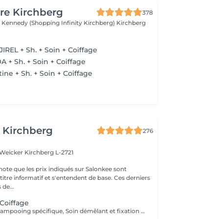
re Kirchberg
378
 Kennedy (Shopping Infinity Kirchberg)
Kirchberg
IREL + Sh. + Soin + Coiffage
A + Sh. + Soin + Coiffage
ine + Sh. + Soin + Coiffage
 Kirchberg
276
 Weicker
Kirchberg L-2721
note que les prix indiqués sur Salonkee sont
tre informatif et s'entendent de base. Ces derniers
 de...
 Coiffage
Diagnostique, Shampooing spécifique, Soin démêlant et fixation inclus. Veuillez prendre note que les prix indiqués sur Salonkee sont communiqués à titre informatif et s'entendent de base. Ces derniers sont susceptibles de varier selon le diagnostic réalisé à votre arrivée au salon et l'expertise du professionnel à qui vous confiez votre beauté. Dans tous les cas, un devis précis vous sera proposé et toutes réalisations de prestations seront effectuées avec votre accord.