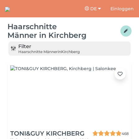
DE
Einloggen
Haarschnitte
Männer
in
Kirchberg
Filter
Haarschnitte Männer
in
Kirchberg
TONI&GUY KIRCHBERG
468