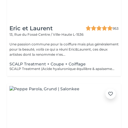
Eric et Laurent
953
13, Rue du Fossé
Centre / Ville-Haute L-1536
Une passion commune pour la coiffure mais plus généralement
pour la beauté, voilà ce qui a réuni Eric&Laurent, ces deux
artistes dont la renommée n'es...
SCALP Treatment + Coupe + Coiffage
SCALP Treatment (Acide hyaluronique équilibre & apaisement) Pour rééquilibrer et purifier le cuir chevelu. Idéal en cas de démangeaisons, pellicules, sécheresse ou excès de sébum. -Apaise le cuir chevelu -Purifie en douceur -Rééquilibre la barrière protectrice naturelle -Favorise un environnement sain pour la pousse