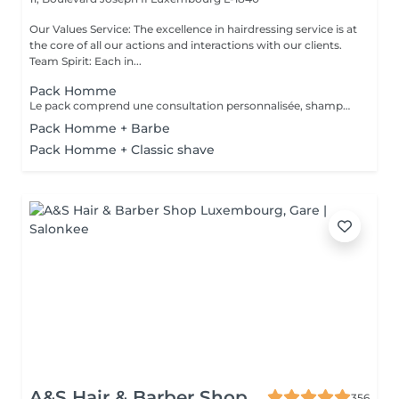
Our Values Service: The excellence in hairdressing service is at
the core of all our actions and interactions with our clients.
Team Spirit: Each in...
Pack Homme
Le pack comprend une consultation personnalisée, shampooing et conditionneur spécifiques REDKEN, la coupe IGORANCE (finitions sur cheveux secs ) et les produits de styling REDKEN * Tarifs à titre indicatifs à confirmer après la consultation personnalisée établit auprès de votre coiffeur/stylist/spécialiste * La direction se réserve le droit d’apporter des modifications pour le bon fonctionnement du salon
Pack Homme + Barbe
Pack Homme + Classic shave
A&S Hair & Barber Shop
356