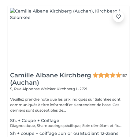
Camille Albane Kirchberg
167
(Auchan)
5, Rue Alphonse Weicker
Kirchberg L-2721
Veuillez prendre note que les prix indiqués sur Salonkee sont
communiqués à titre informatif et s'entendent de base. Ces
derniers sont susceptibles de...
Sh. + Coupe + Coiffage
Diagnostique, Shampooing spécifique, Soin démêlant et fixation inclus. Veuillez prendre note que les prix indiqués sur Salonkee sont communiqués à titre informatif et s'entendent de base. Ces derniers sont susceptibles de varier selon le diagnostic réalisé à votre arrivée au salon et l'expertise du professionnel à qui vous confiez votre beauté. Dans tous les cas, un devis précis vous sera proposé et toutes réalisations de prestations seront effectuées avec votre accord.
Sh + coupe + coiffage Junior ou Etudiant 12-25ans