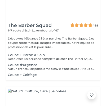
The Barber Squad
488
147, route d’Esch
Luxembourg L-1471
Découvrez l'élégance à l'état pur chez The Barber Squad. Des
coupes modernes aux rasages impeccables , notre équipe de
professionnels est là pour subl...
Coupe + Barbe & Soin
Découvrez l'expérience complète de chez The Barber Squad ! Shampooing & soins profonds + Coupe complète + Coiffage. Taille de Barbe & Contours à la lame & soins régénérant + Serviette Chaude & Froide + Nettoyage exfoliant du visage + Vapeur + Massage Relaxant + After Shave + Huile à barbe + Hydratation de la peau . Pour que votre expérience chez nous soit optimal , une boisson de votre choix vous est offerte !
Coupe d'urgence
Aucun créneau disponible mais envie d'une coupe ? Nous pouvons vous proposer un rendez-vous avant ou après nos horaires, ou durant la pause. Pour cette prestation, merci de contacter directement le shop.
Coupe + Coiffage