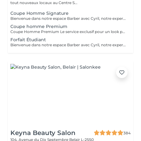
tout nouveaux locaux au Centre S...
Coupe Homme Signature
Bienvenue dans notre espace Barber avec Cyril, notre expert barbier. Nous accueillons notre clientèle masculine dans un espace Barber élégant et moderne, où Cyril, notre barbier, met son expertise au service de votre style. Que ce soit pour une coupe de cheveux impeccable ou un soin de barbe sur mesure, chaque prestation est réalisée avec précision et savoir-faire, dans une ambiance conviviale et raffinée. Coupe homme classique Une coupe réalisée aux ciseaux et à la tondeuse, adaptée à votre morphologie et à votre style. Cyril prendra le temps d'analyser votre implantation capillaire et votre type de cheveux pour un résultat structuré et naturel. La prestation inclut un shampooing et un coiffage soigné.
Coupe homme Premium
Coupe Homme Premium Le service exclusif pour un look parfait Notre Coupe Homme Premium est une prestation haut de gamme, pensée pour les hommes qui souhaitent une coupe soignée, parfaitement adaptée à leur style et à leur morphologie. Ce que comprend la Coupe Homme Premium : Diagnostic personnalisé : Cyril analyse votre type de cheveux, votre implantation capillaire et la forme de votre visage pour vous proposer une coupe sur mesure. Shampooing relaxant : Un soin lavant adapté à votre cuir chevelu et à votre type de cheveux, pour une sensation de fraîcheur et de bien-être. Coupe aux ciseaux & tondeuse : Une coupe réalisée avec précision et technique, pour un rendu naturel, structuré et facile à coiffer au quotidien. Coiffage & conseils : Mise en forme avec des produits adaptés (cire, pommade, poudre coiffante) et conseils personnalisés pour entretenir votre coupe à la maison. Finition soignée : Travail des contours, des pattes et de la nuque pour une allure nette et impeccable. Idéale pour ceux qui recherchent une coupe élégante, moderne et facile à entretenir. Nous accueillons notre clientèle masculine dans un espace Barber élégant et moderne, où Cyril, notre barbier, met son expertise au service de votre style. Chaque prestation est réalisée avec précision et savoir-faire, dans une ambiance conviviale et raffinée. Prenez rendez-vous et profitez d'un moment privilégié dans notre espace Barber.
Forfait Étudiant
Bienvenue dans notre espace Barber avec Cyril, notre expert barbier Nous accueillons notre clientèle masculine dans un espace Barber élégant et moderne, où Cyril, notre barbier, met son expertise au service de votre style. Que ce soit pour une coupe de cheveux impeccable ou un soin de barbe sur mesure, chaque prestation est réalisée avec précision et savoir-faire, dans une ambiance conviviale et raffinée. Forfait étudiant Une coupe tendance et personnalisée à tarif réduit pour les étudiants, avec un shampooing et un coiffage compris. Cyril vous conseille sur les coupes les plus adaptées à votre style et votre personnalité.
Keyna Beauty Salon
384
104, Avenue du Dix Septembre
Belair L-2550