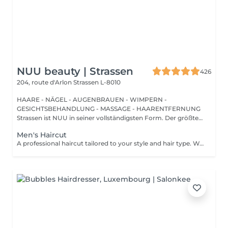
NUU beauty | Strassen
426
204, route d'Arlon
Strassen L-8010
HAARE - NÄGEL - AUGENBRAUEN - WIMPERN -
GESICHTSBEHANDLUNG - MASSAGE - HAARENTFERNUNG
Strassen ist NUU in seiner vollständigsten Form. Der größte
Sal...
Men's Haircut
A professional haircut tailored to your style and hair type. We begin with a short consultation to discuss your expectations, followed by a gentle wash while you relax lying comfortably in our Maletti chair, a precise cut, and a smooth blow-dry. We use Dyson Pro tools that protect your hair from excessive heat and deliver a sleek, polished finish. LaBiosthétique care and styling products provide holistic care for hair and scalp, combining scientific research with carefully selected natural ingredients. All brushes are sanitised with Sibel equipment, which effectively removes hair, product buildup, and impurities while reducing bacteria on the brush surface to maintain high hygiene standards for every client.