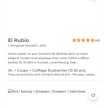
El Rubio
463
1, Rangwee
Howald L-2412
Venez passer un pur moment de détente dans un salon
élégant, moderne et atypique chez votre maître coiffeur-
barbier EL RUBIO à Howald, Luxembourg. Dep...
Sh. + Coupe + Coiffage Étudiant(e) (13-25 ans)
Tous ces produits sont compris dans le prix : Mousse, Laque, Gel, Soin démêlant, Shampoing spécifique. Tous les produits que nous utilisons sont des produits de qualité professionnelle.