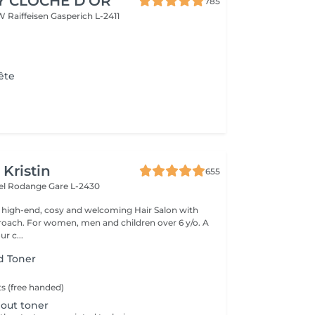
Y CLOCHE D'OR
785
W Raiffeisen
Gasperich L-2411
ête
 Kristin
655
hel Rodange
Gare L-2430
 high-end, cosy and welcoming Hair Salon with
roach. For women, men and children over 6 y/o. A
ur c...
d Toner
ts (free handed)
out toner