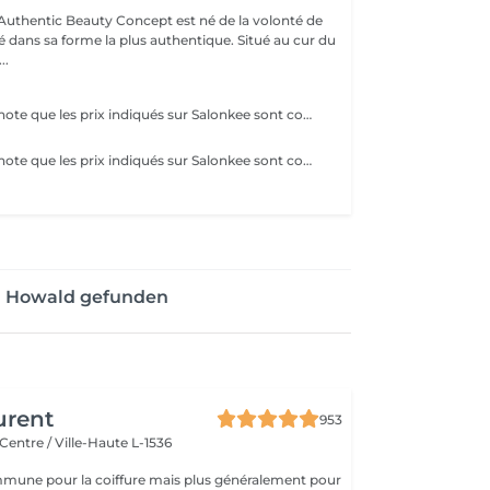
uthentic Beauty Concept est né de la volonté de
é dans sa forme la plus authentique. Situé au cur du
..
Veuillez prendre note que les prix indiqués sur Salonkee sont communiqués à titre informatif et s'entendent de base. Ces derniers sont susceptibles de varier selon le diagnostic réalisé à votre arrivée au salon et l'expertise du professionnel à qui vous confiez votre beauté. Dans tous les cas, un devis précis vous sera proposé et toutes réalisations de prestations seront effectuées avec votre accord. Un grand merci d'avance pour votre compréhension. Au plaisir de vous recevoir très vite.
Veuillez prendre note que les prix indiqués sur Salonkee sont communiqués à titre informatif et s'entendent de base. Ces derniers sont susceptibles de varier selon le diagnostic réalisé à votre arrivée au salon et l'expertise du professionnel à qui vous confiez votre beauté. Dans tous les cas, un devis précis vous sera proposé et toutes réalisations de prestations seront effectuées avec votre accord. Un grand merci d'avance pour votre compréhension. Au plaisir de vous recevoir très vite.
on Howald gefunden
urent
953
Centre / Ville-Haute L-1536
mune pour la coiffure mais plus généralement pour