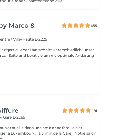
thout a toner - painted technique
y by Marco &
655
entre / Ville-Haute L-2229
inzigartig, jeder Haarschnitt unterschiedlich; unser
 zur Seite und berät sie um die optimale Änderung
l
iffure
491
er
Gare L-2269
vous accueille dans une ambiance familiale et
r à Luxembourg. (à 5 min de la Gare). Notre salon
...