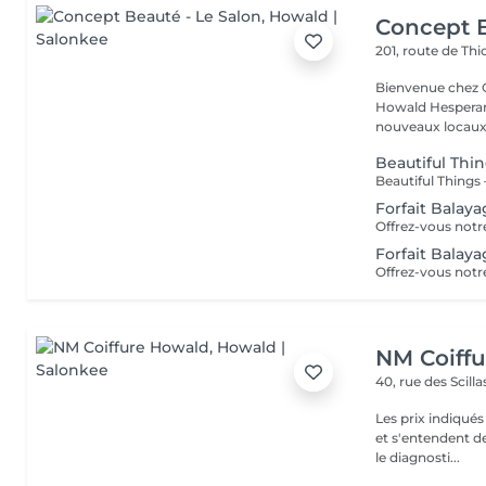
Concept B
201, route de Thi
Bienvenue chez Concept Beauté L'
Howald Hesperang
nouveaux locaux 
Beautiful Thi
Forfait Balay
Forfait Bala
NM Coiff
40, rue des Scill
Les prix indiqué
et s'entendent de
le diagnosti...