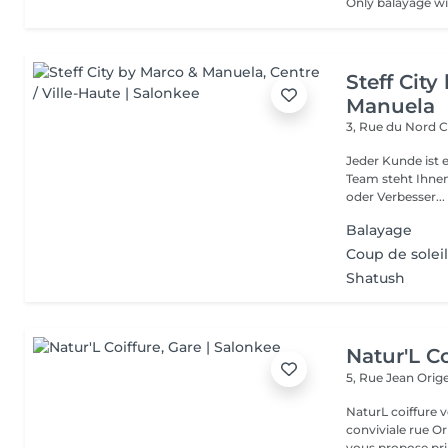
Only balayage wi
Steff Cit
Manuela
3, Rue du Nord
C
Jeder Kunde ist e
Team steht Ihnen
oder Verbesser...
Balayage
Coup de solei
Shatush
Natur'L Co
5, Rue Jean Orig
NaturL coiffure 
conviviale rue Orige
vous propose prin