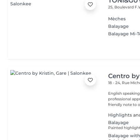
TONI&GU
25, Boulevard F.
Mèches
Balayage
Balayage Mi-T
Centro by
18 - 24, Rue Mic
English speaking
professional app
friendly note to o
Highlights an
Balayage
Painted highligh
Balayage with