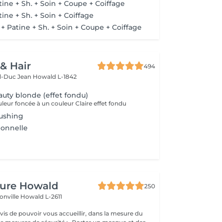
ine + Sh. + Soin + Coupe + Coiffage
ine + Sh. + Soin + Coiffage
 Patine + Sh. + Soin + Coupe + Coiffage
 & Hair
494
d-Duc Jean
Howald L-1842
uty blonde (effet fondu)
leur foncée à un couleur Claire effet fondu
rushing
ionnelle
fure Howald
250
onville
Howald L-2611
s de pouvoir vous accueillir, dans la mesure du