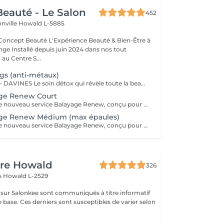
eauté - Le Salon
452
onville
Howald L-5885
Expérience Beauté & Bien-Être à
e Installé depuis juin 2024 dans nos tout
au Centre S...
ngs (anti-métaux)
Beautiful Things – DAVINES Le soin détox qui révèle toute la beauté de vos cheveux. Le soin Beautiful Things de DAVINES est un traitement professionnel spécialement conçu pour les cheveux poreux, sensibilisés ou ayant subi des services techniques (coloration, mèches, balayage...). Ses bienfaits : ✨ Neutralise les métaux présents dans la fibre capillaire et déposés par l'eau. 🎨 Préserve l'éclat et prolonge la tenue de la couleur. 💪 Renforce et améliore la qualité de la fibre capillaire. 🌿 Réduit la porosité pour un cheveu plus uniforme. 🌟 Apporte douceur, brillance et une meilleure résistance aux agressions. Idéal pour : ✔ Les cheveux colorés. ✔ Les cheveux méchés ou décolorés. ✔ Les cheveux poreux, sensibilisés ou fragilisés. ✔ Préparer le cheveu avant une coloration ou prolonger les résultats après un service technique. Le résultat : Des cheveux plus sains, plus forts, une couleur plus lumineuse et durable, et une fibre visiblement transformée dès la première application. Ce soin est particulièrement recommandé pour toutes les clientes qui réalisent régulièrement des colorations ou des mèches et qui souhaitent préserver la beauté et la santé de leurs cheveux sur le long terme.
age Renew Court
Offrez-vous notre nouveau service Balayage Renew, conçu pour vous sublimer . -Diagnostic personnalisé : Nos experts analysent votre type de cheveux, votre couleur et vos besoins spécifiques. -Technique de balayage sur mesure : Nous appliquons un balayage adapté à votre chevelure pour un résultat naturel, lumineux et sur-mesure, en parfaite harmonie avec votre teint et vos préférences. -Reconstruction profonde : Après la coloration, vos cheveux profitent d'un soin de reconstruction intense pour renforcer et hydrater chaque mèche, redonnant souplesse et brillance à votre chevelure. -Coupe et coiffage personnalisés : Une coupe et un coiffage final et à votre style, viennent sublimer votre nouveau look. -Conseils de routine à domicile "Le tarif peut faire l'objet d'un supplément personnalisé en fonction de la technique, du temps nécessaire, de la longueur et de l'épaisseur des cheveux. Un devis précis vous sera proposé lors du diagnostic en début de rendez-vous."
yage Renew Médium (max épaules)
Offrez-vous notre nouveau service Balayage Renew, conçu pour vous sublimer . -Diagnostic personnalisé : Nos experts analysent votre type de cheveux, votre couleur et vos besoins spécifiques. -Technique de balayage sur mesure : Nous appliquons un balayage adapté à votre chevelure pour un résultat naturel, lumineux et sur-mesure, en parfaite harmonie avec votre teint et vos préférences. -Reconstruction profonde : Après la coloration, vos cheveux profitent d'un soin de reconstruction intense pour renforcer et hydrater chaque mèche, redonnant souplesse et brillance à votre chevelure. -Coupe et coiffage personnalisés : Une coupe et un coiffage final et à votre style, viennent sublimer votre nouveau look. -Conseils de routine à domicile "Le tarif peut faire l'objet d'un supplément personnalisé en fonction de la technique, du temps nécessaire, de la longueur et de l'épaisseur des cheveux. Un devis précis vous sera proposé lors du diagnostic en début de rendez-vous."
ure Howald
326
as
Howald L-2529
s sur Salonkee sont communiqués à titre informatif
 base. Ces derniers sont susceptibles de varier selon