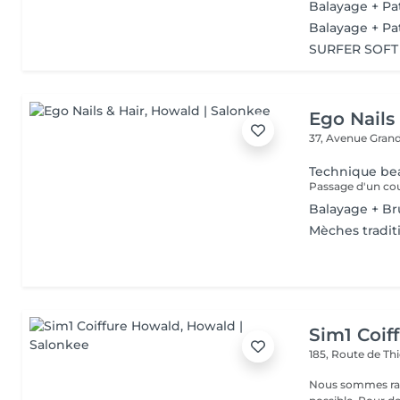
Balayage + Pat
Balayage + Pat
SURFER SOFT +
Ego Nails
37, Avenue Gran
Technique bea
Passage d'un cou
Balayage + B
Mèches tradit
Sim1 Coif
185, Route de Thi
Nous sommes ravi