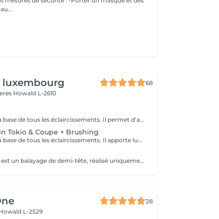
es mesures de sécurité : -Porter un masque et des
au...
n luxembourg
68
yeres
Howald L-2610
Le balayage est la base de tous les éclaircissements. Il permet d'apporter de la lumière et de la profondeur grâce à un éclaircissement fondu pouvant aller jusqu'à quatre tons. Cette prestation est généralement réalisée tous les 4 à 6 mois et constitue la base des mini-balayages et des contourings, qui permettent ensuite d'entretenir le résultat sans refaire un balayage complet.
in Tokio & Coupe + Brushing
Le balayage est la base de tous les éclaircissements. Il apporte lumière et profondeur grâce à un fondu pouvant aller jusqu'à quatre tons. Réalisé tous les 4 à 6 mois, il constitue la base des mini-balayages et des contourings. Pour un résultat optimal, nous recommandons d'y associer le Soin Tokio Inkarami, notre protocole japonais qui répare la fibre en profondeur, renforce le cheveu et prolonge durablement la beauté et l'éclat de votre balayage.
Le mini balayage est un balayage de demi-tête, réalisé uniquement sur les zones visibles afin d'entretenir un balayage existant. Il ne s'agit pas d'un balayage complet. Cette prestation est idéale tous les 2 à 3 mois pour raviver votre balayage entre deux prestations complètes. Attention : cette prestation est exclusivement destinée à l'entretien d'un balayage. Si, lors du diagnostic, un balayage complet s'avère nécessaire, le rendez-vous devra être reprogrammé avec la prestation adaptée. Dans ce cas, le mini balayage réservé restera intégralement dû, le temps ayant été spécialement bloqué pour votre rendez-vous. Il appartient à chaque cliente de réserver la prestation correspondant à ses besoins : le balayage pour un éclaircissement complet, ou le mini balayage pour un simple entretien de la partie supérieure du cheveu.
One
28
Howald L-2529