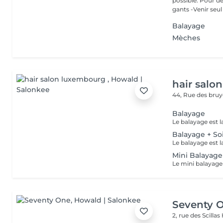
possible. Pour d
gants -Venir seul 
Balayage
Mèches
hair salo
44, Rue des bru
Balayage
Balayage + So
Mini Balayage
Seventy 
2, rue des Scillas