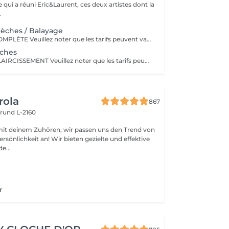
ce qui a réuni Eric&Laurent, ces deux artistes dont la
.
Mèches / Balayage
COLORATION COMPLÈTE Veuillez noter que les tarifs peuvent varier en fonction de la longueur des cheveux, de leur densité, de la quantité de produit nécessaire ainsi que de la complexité de la prestation. COLOR.ME by KEVIN.MURPHY Découvrez une expérience de coloration haut de gamme avec COLOR.ME by KEVIN.MURPHY, une gamme de coloration professionnelle alliant performance, innovation et respect de la fibre capillaire. Les avantages : Formule sans ammoniaque, sans PPD et sans parabène Enrichie en miel, beurre de karité et grenade pour nourrir et protéger les cheveux Jusqu'à 100 % de couverture des cheveux blancs Couleur intense, lumineuse et durable Respect optimal de la fibre capillaire et du cuir chevelu Cheveux visiblement plus doux, brillants et éclatants de santé Formule cruelty-free, développée dans le respect du bien-être animal Une expérience de coloration premium qui associe l'excellence de la couleur à des actifs de soin performants, pour un résultat sur mesure, éclatant et naturellement sophistiqué.
èches
BALAYAGE & ÉCLAIRCISSEMENT Veuillez noter que les tarifs peuvent varier en fonction de la longueur et de la densité des cheveux, de la quantité de produit nécessaire ainsi que de la complexité de la prestation. UNE LUMIÈRE SUR MESURE Apportez éclat, profondeur et dimension à votre chevelure grâce à nos techniques d'éclaircissement personnalisées. Chaque réalisation est pensée pour sublimer votre couleur naturelle et créer un résultat harmonieux, lumineux et parfaitement adapté à votre style.
rola
867
rund L-2160
mit deinem Zuhören, wir passen uns den Trend von
rsönlichkeit an! Wir bieten gezielte und effektive
e...
r