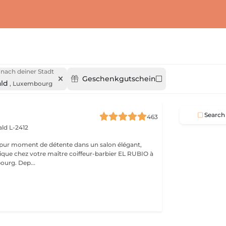
nach deiner Stadt
Geschenkgutschein
ld
,
Luxembourg
Search
463
ld L-2412
 pur moment de détente dans un salon élégant,
que chez votre maître coiffeur-barbier EL RUBIO à
urg. Dep...