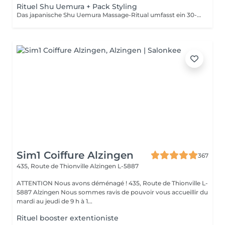
Rituel Shu Uemura + Pack Styling
Das japanische Shu Uemura Massage-Ritual umfasst ein 30-minütiges Shampoo und eine Behandlung zur intensiven Haarreparatur und Entspannung + Styling-Paket. Die Preise sind als Richtwerte zu verstehen und müssen nach einer individuellen Beratung durch Ihren Friseur/Stylisten/Spezialisten bestätigt werden. Die Geschäftsleitung behält sich das Recht vor, Änderungen zur reibungslosen Funktion des Salons vorzunehmen.
Sim1 Coiffure Alzingen
367
435, Route de Thionville
Alzingen L-5887
ATTENTION Nous avons déménagé ! 435, Route de Thionville L-
5887 Alzingen Nous sommes ravis de pouvoir vous accueillir du
mardi au jeudi de 9 h à 1...
Rituel booster extentioniste