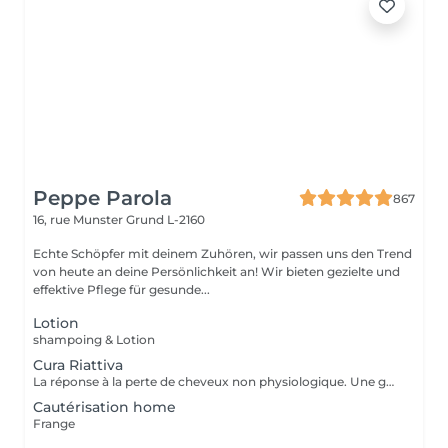
Peppe Parola
867
16, rue Munster
Grund L-2160
Echte Schöpfer mit deinem Zuhören, wir passen uns den Trend
von heute an deine Persönlichkeit an! Wir bieten gezielte und
effektive Pflege für gesunde...
Lotion
shampoing & Lotion
Cura Riattiva
La réponse à la perte de cheveux non physiologique. Une gamme spéciale de produits dédiée à la chute non physiologique des cheveux. Les produits CURA RIATTIVA contrecarrent la chute des cheveux et stimulent les cheveux. repousse naturellement. Des essences pures de fleurs et de plantes comme une sélection d'Huiles Essentielles font le reste, pour donner aux clients une sensation d'énergie fraîche et agréable.
Cautérisation home
Frange