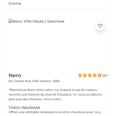
Creme
Nero
263
84, Grand-Rue
Ville-Haute L-1660
"Bienvenue dans notre salon, où chaque coup de ciseaux
raconte une histoire de style et d'audace. Ici, nous sculptons
plus que des cheveux, nous créon...
TOKIO INKARAMI
Offrez une véritable renaissance à votre chevelure avec ce soin japonais révolutionnaire. Plus qu'un simple traitement, le Tokio Inkarami est un protocole de reconstruction profonde à la kératine qui répare les cheveux abîmés (colorations, chaleur, fatigue). L'action : Il pénètre au cur de la fibre pour combler les brèches et renforcer la structure interne. Le résultat : Immédiatement, vos cheveux sont plus forts, incroyablement doux, brillants et souples. L'indispensable pour retrouver une chevelure saine, disciplinée et pleine de vitalité.