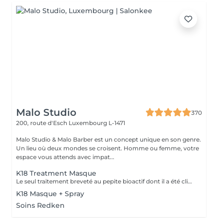
Malo Studio
370
200, route d'Esch
Luxembourg L-1471
Malo Studio & Malo Barber est un concept unique en son genre.
Un lieu où deux mondes se croisent. Homme ou femme, votre
espace vous attends avec impat...
K18 Treatment Masque
Le seul traitement breveté au pepite bioactif dont il a été cliniquement prouvé qu'il repare et remédie aux dommages causés par les traitements chimiques, les coiffages a chaud et mecaniques. convient a tous types de cheveux. Voici une courte description des produits K18 et de leurs fonctions: Spray Pré-Traitement K18 : Prépare les cheveux en éliminant les résidus et en rééquilibrant leur pH, optimisant ainsi l'efficacité des soins suivants. veux. Masque Réparateur K18 : Répare les dommages causés par les traitements chimiques, la chaleur et d'autres agressions en recréant les liaisons capillaires, laissant les cheveux plus forts, doux et brillants. Ces produits offrent une transformation durable pour des cheveux visiblement sains dès la première utilisation.
K18 Masque + Spray
Soins Redken