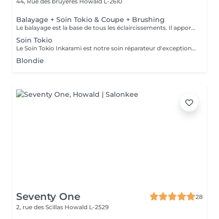
44, Rue des bruyeres
Howald L-2610
Balayage + Soin Tokio & Coupe + Brushing
Le balayage est la base de tous les éclaircissements. Il apporte lumière et profondeur grâce à un fondu pouvant aller jusqu'à quatre tons. Réalisé tous les 4 à 6 mois, il constitue la base des mini-balayages et des contourings. Pour un résultat optimal, nous recommandons d'y associer le Soin Tokio Inkarami, notre protocole japonais qui répare la fibre en profondeur, renforce le cheveu et prolonge durablement la beauté et l'éclat de votre balayage.
Soin Tokio
Le Soin Tokio Inkarami est notre soin réparateur d'exception. Grâce à sa technologie japonaise, il répare la fibre en profondeur, apporte une brillance incomparable et laisse les cheveux plus forts, plus doux et visiblement transformés dès la première séance.
Blondie
Seventy One
28
2, rue des Scillas
Howald L-2529