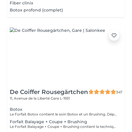
Fiber clinix
Botox profond (complet)
De Coiffer Rousegärtchen
347
11, Avenue de la Liberté
Gare L-1931
Botox
Le Forfait Botox contient le soin Botox et un Brushing. Dépendant de la quantité de produit utilisée ou de la longueur des cheveux, le prix peut varier. En cas de questions veuillez appeler au +352 26 35 02 89.
Forfait Balayage + Coupe + Brushing
Le Forfait Balayage + Coupe + Brushing contient la technique Balayage, un coulage (pour donner le bon reflet au Balayage), Olaplex, une Coupe et un Brushing. Dépendant de la quantité de produit utilisée ou de la longueur des cheveux, le prix peut varier. En cas de questions veuillez appeler au +352 26 35 02 89.