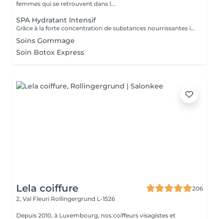
femmes qui se retrouvent dans l...
SPA Hydratant Intensif
Grâce à la forte concentration de substances nourrissantes il pénètre profondément dans les fibre capillaire, les renforce, les nourrit intensément, redonne vitalité, favorisé leur régénération, lisse leur surface les laissant douces au toucher, brillantes, résistantes.
Soins Gommage
Soin Botox Express
Lela coiffure
206
2, Val Fleuri
Rollingergrund L-1526
Depuis 2010, à Luxembourg, nos coiffeurs visagistes et