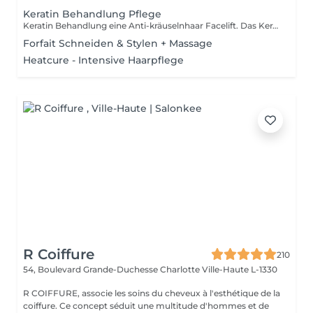
Keratin Behandlung Pflege
Keratin Behandlung eine Anti-kräuselnhaar Facelift. Das Keratin System regeneriert sehr beschädigtes Haar, spüren sie die Energie und das Gefühl eines neuen Haares, glänzend und stark erholt. Es erleichtert die Glättung durch seine reduzierte Laufzeit und schützt das Haar gegen Umwelt Feuchtigkeit und verleiht ihnen ein wasserdichtes Effekt. Diese Behandlung ermöglicht eine erstaunliche Erholung der natürlichen Feuchtigkeit, Glanz und Geschmeidigkeit. Es steuert das Volumen und hilft ihr Haar länger glatt zu halten. Es enthält 0% Paraben Sulfate.
Forfait Schneiden & Stylen + Massage
Heatcure - Intensive Haarpflege
R Coiffure
210
54, Boulevard Grande-Duchesse Charlotte
Ville-Haute L-1330
R COIFFURE, associe les soins du cheveux à l'esthétique de la
coiffure. Ce concept séduit une multitude d'hommes et de