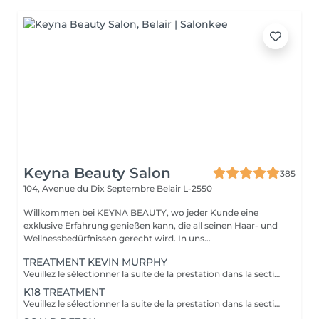
Keyna Beauty Salon
385
104, Avenue du Dix Septembre
Belair L-2550
Willkommen bei KEYNA BEAUTY, wo jeder Kunde eine
exklusive Erfahrung genießen kann, die all seinen Haar- und
Wellnessbedürfnissen gerecht wird. In uns...
TREATMENT KEVIN MURPHY
Veuillez le sélectionner la suite de la prestation dans la section "Brushing", car cela sera ne pas inclus dans la préstation et considéré comme un supplément. Kevin Murphy Strength (Force) Traitement fortifiant et définissant Renforcer les cheveux, apporter du corps et du contrôle, tout en limitant les frisottis. Améliore la résistance des cheveux, donne tenue et texture sans alourdir. Protéines végétales, cires légères, actifs nourrissants. Kevin Murphy Moisture (Hydratation) Traitement hydratant intensif Hydrater en profondeur les cheveux secs et sensibles, adoucir et faciliter le démêlage. Hydratation durable, brillance naturelle, cheveux plus souples et moins cassants. Agents humectants, huiles légères, beurres végétaux.
K18 TREATMENT
Veuillez le sélectionner la suite de la prestation dans la section "Brushing", car cela sera ne pas inclus dans la préstation et considéré comme un supplément. Le K18 est une solution innovante venue des ÉtatsUnis, reconnue pour reconstruire les liaisons internes des cheveux endommagés par les agressions chimiques et la chaleur. Cette molécule brevetée rétablit les chaînes de kératine brisées, renouant avec l'élasticité naturelle et la vitalité de la fibre capillaire. Résultat: des cheveux plus doux, plus forts et plus brillants, avec une meilleure définition des textures. - réparer durablement les dommages profonds et restaurer l'élasticité. - réduction de la casse, brillance accrue, douceur renforcée et meilleure résistance aux futures agressions. - Utilité en coloration/décoloration: préparation et protection des cheveux pendant les étapes chimiques.