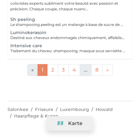
coloristes experts subliment votre beauté avec passion et
précision. Chaque coupe, chaque nuanc...
Sh peeling
Le shampooing peeling est un melange à base de sucre de canne et d'un Shampooing Tea Tree purifant.
Luminokerasoin
Destiné aux cheveux endommagés chimiquement, affaiblis, cassants et en manque de vitamines. Apporte des vitamines et des acides aminés pour un cheveu beaucoup plus fort. Peut être fait le jour d'un service de coloration, balayage, décoloration ou mèches avant et/ou après. La tenue est de 1-3 mois, cela dépend de la porositée des cheveux.
Intensive care
Traitement du cheveu: shampooing, masque sous serviette chaude et conditionneur
«
1
2
3
4
...
8
»
Salonkee
Friseure
Luxembourg
Howald
Haarpflege & Kuren
Karte