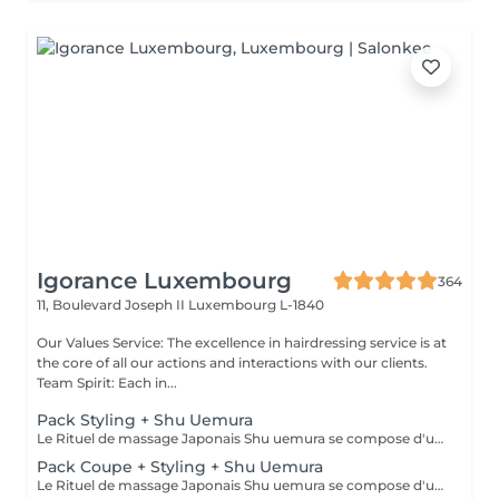
Igorance Luxembourg
364
11, Boulevard Joseph II
Luxembourg L-1840
Our Values Service: The excellence in hairdressing service is at
the core of all our actions and interactions with our clients.
Team Spirit: Each in...
Pack Styling + Shu Uemura
Le Rituel de massage Japonais Shu uemura se compose d'un shampooing et d'un soin d'une durée de 30 minutes pour une relaxation une une réparation intense du cheveu et ensuite le pack styling
Pack Coupe + Styling + Shu Uemura
Le Rituel de massage Japonais Shu uemura se compose d'un shampooing et d'un soin d'une durée de 30 minutes pour une relaxation une une réparation intense du cheveu et ensuite le pack coupe styling