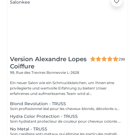
Version Alexandre Lopes
298
Coiffure
99, Rue des Trevires
Bonnevoie L-2628
Ein neuer Salon wie ein Schmuckkästchen, um Ihnen eine
privilegierte und wertvolle Erfahrung zu bieten! Unser
erfahrenes und aufmerksames Team wird al...
Blond Revolution - TRUSS
Soin profissionnel iéal pour les cheveux blonds, décolorés ou méchés. Il répare en profondeur, hydrate intensément et neutralise les reflets haune indésirables. Résult: des cheveux plus forts, brillants et un blond éclatant plus durable.
Hydra Color Protection - TRUSS
Soin hydratant protecteur de couleur pour cheveux colorés ou sensibilisés. Il aide à préserver l'intensité de la couleur, tout en apportant hydratation, douceur et brillance. Résultat: une couleur plus durable et des cheveux lumineux, souples et protégés.
No Metal - TRUSS
Soin capillaire anti-métaux qui élimine les particules métalliques présentes dans la fibre capillaire, responsables de la casse et l'oxydation de la couleur. Résultat: cheveux protégés, plus forts et couleur plus uniforme et durable.