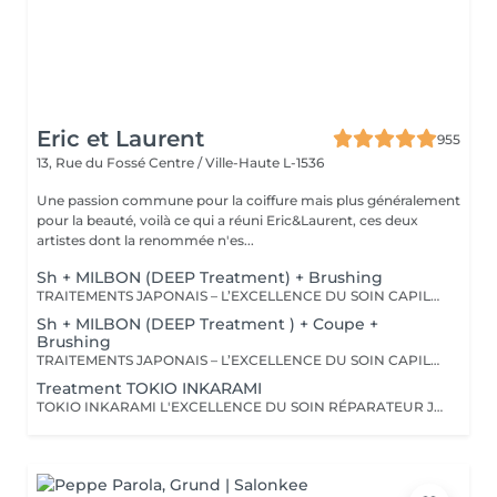
Eric et Laurent
955
13, Rue du Fossé
Centre / Ville-Haute L-1536
Une passion commune pour la coiffure mais plus généralement
pour la beauté, voilà ce qui a réuni Eric&Laurent, ces deux
artistes dont la renommée n'es...
Sh + MILBON (DEEP Treatment) + Brushing
TRAITEMENTS JAPONAIS – L’EXCELLENCE DU SOIN CAPILLAIRE Découvrez un univers de soins capillaires japonais haut de gamme, reconnus pour leur technologie avancée et leurs résultats exceptionnels. Des traitements sur-mesure conçus pour répondre aux besoins spécifiques de chaque chevelure : hydratation, réparation, discipline, cuir chevelu ou nutrition . Chaque traitement agit au cœur de la fibre capillaire pour révéler des cheveux visiblement plus sains, brillants et soyeux. -Nos différentes lignes de traitements : SMOOTH (Collagène) Pour les cheveux emmêlés, ternes ou difficiles à coiffer. • Démêle instantanément • Lisse la fibre capillaire • Apporte douceur et brillance • Toucher léger et soyeux REPAIR (CMADK / Kératine) Pour les cheveux sensibilisés, cassants ou très abîmés. • Répare intensément • Renforce la structure interne du cheveu • Reconstruit la fibre en profondeur • Redonne force et élasticité ANTI-FRIZZ (Céramides / 18-MEA) Pour les cheveux indisciplinés, sensibilisés à l’humidité. • Contrôle les frisottis • Réduit le volume excessif • Protège de l’humidité • Facilite le coiffage • Apporte souplesse et brillance SCALP (Hyaluron / Agents Purifiants) Pour rééquilibrer et purifier le cuir chevelu. Idéal en cas de démangeaisons, pellicules, sécheresse ou excès de sébum. • Apaise le cuir chevelu • Purifie en douceur • Rééquilibre la barrière protectrice naturelle • Favorise un environnement sain pour la pousse Veuillez noter : les tarifs peuvent varier selon la longueur des cheveux, la quantité de produit nécessaire et la complexité de la prestation. Supplément possible à partir de +15€. Pour toute demande spécifique, merci de nous contacter.
Sh + MILBON (DEEP Treatment ) + Coupe +
Brushing
TRAITEMENTS JAPONAIS – L’EXCELLENCE DU SOIN CAPILLAIRE Découvrez un univers de soins capillaires japonais haut de gamme, reconnus pour leur technologie avancée et leurs résultats exceptionnels. Des traitements sur-mesure conçus pour répondre aux besoins spécifiques de chaque chevelure : hydratation, réparation, discipline, cuir chevelu ou nutrition . Chaque traitement agit au cœur de la fibre capillaire pour révéler des cheveux visiblement plus sains, brillants et soyeux. -Nos différentes lignes de traitements : SMOOTH (Collagène) Pour les cheveux emmêlés, ternes ou difficiles à coiffer. • Démêle instantanément • Lisse la fibre capillaire • Apporte douceur et brillance • Toucher léger et soyeux REPAIR (CMADK / Kératine) Pour les cheveux sensibilisés, cassants ou très abîmés. • Répare intensément • Renforce la structure interne du cheveu • Reconstruit la fibre en profondeur • Redonne force et élasticité ANTI-FRIZZ (Céramides / 18-MEA) Pour les cheveux indisciplinés, sensibilisés à l’humidité. • Contrôle les frisottis • Réduit le volume excessif • Protège de l’humidité • Facilite le coiffage • Apporte souplesse et brillance SCALP (Hyaluron / Agents Purifiants) Pour rééquilibrer et purifier le cuir chevelu. Idéal en cas de démangeaisons, pellicules, sécheresse ou excès de sébum. • Apaise le cuir chevelu • Purifie en douceur • Rééquilibre la barrière protectrice naturelle • Favorise un environnement sain pour la pousse Veuillez noter : les tarifs peuvent varier selon la longueur des cheveux, la quantité de produit nécessaire et la complexité de la prestation. Supplément possible à partir de +15€. Pour toute demande spécifique, merci de nous contacter.
Treatment TOKIO INKARAMI
TOKIO INKARAMI L'EXCELLENCE DU SOIN RÉPARATEUR JAPONAIS Découvrez Tokio Inkarami, un protocole de soin japonais d'exception, reconnu dans les plus grands salons pour sa capacité à restaurer la qualité des cheveux les plus sensibilisés. Grâce à sa technologie brevetée associant plusieurs types de kératines et d'actifs reconstructeurs, ce traitement agit au cur de la fibre capillaire afin de réparer, renforcer et sublimer les cheveux dès la première application. LES BÉNÉFICES Répare intensément les cheveux fragilisés et abîmés Renforce durablement la structure interne du cheveu Réduit la casse et améliore la résistance de la fibre capillaire Apporte douceur, souplesse et légèreté Discipline les cheveux sans les alourdir Révèle une brillance exceptionnelle IDÉAL POUR Les cheveux décolorés ou éclaircis Les cheveux sensibilisés par les services techniques Les cheveux secs, cassants ou fragilisés Les cheveux ternes en manque de vitalité Résultat : des cheveux visiblement plus forts, plus sains, plus brillants et profondément transformés. NFORMATIONS COMPLÉMENTAIRES Afin de garantir un résultat parfaitement adapté à vos besoins, le tarif peut varier en fonction de la longueur, de la densité des cheveux et de la quantité de produit nécessaire. Le tarif du protocole Tokio Inkarami peut aller jusqu'à 250 € selon le niveau de personnalisation requis.