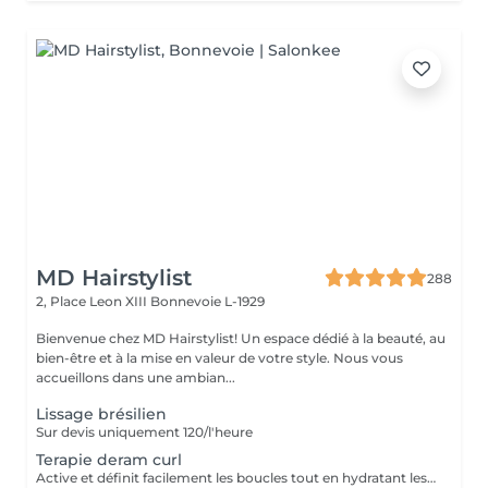
MD Hairstylist
288
2, Place Leon XIII
Bonnevoie L-1929
Bienvenue chez MD Hairstylist! Un espace dédié à la beauté, au
bien-être et à la mise en valeur de votre style. Nous vous
accueillons dans une ambian...
Lissage brésilien
Sur devis uniquement 120/l'heure
Terapie deram curl
Active et définit facilement les boucles tout en hydratant les cheveux. La technologie avancée à activation thermique permet un conditionnement intense et active un facteur de mémoire des écargots, en maintenant les cheveux souples et en contrôlant les frisottis. Contient des filtres UV pour protéger de l'oxydation quotidienne et des particules de pollution. Les escargots sont activés, nourris, hydratés et protégés contre les dommages futurs