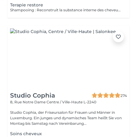
Terapie restore
Shampooing : Reconstruit la substance interne des cheveux affaiblies par des agressions chimiques et mécaniques. Réparation profonde des dommages passés. Protège la fibre. Réduit les frictions. Fibre plus brillante et plus lisse. Protège contre les dommages futurs. Masque : Son action répare la fibre en profondeur, récupérant la force, l'élasticité et la vitalité. Les cheveux sont renforcés et revitalisés. Ce masque doit être utilisé fréquemment pendant la thérapie de reconstruction à chaque lavage. Le traitement jusqu'à deux mois d'affilée ,plus tard doit être réévalué pour la poursuite ou la nouvelle thérapie.
Studio Cophia
274
8, Rue Notre Dame
Centre / Ville-Haute L-2240
Studio Cophia, der Friseursalon für Frauen und Männer in
Luxemburg. Ein junges und dynamisches Team heißt Sie von
Montag bis Samstag nach Vereinbarung...
Soins cheveux