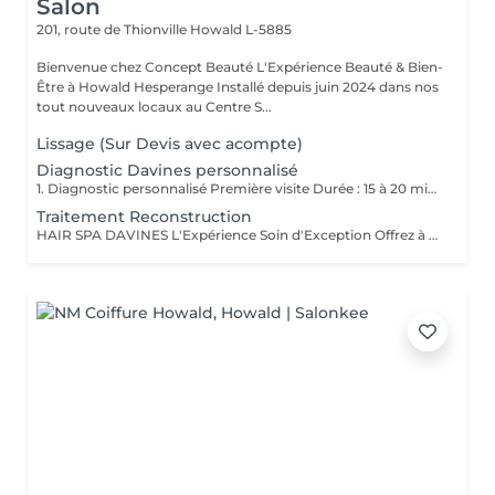
Salon
201, route de Thionville
Howald L-5885
Bienvenue chez Concept Beauté L'Expérience Beauté & Bien-
Être à Howald Hesperange Installé depuis juin 2024 dans nos
tout nouveaux locaux au Centre S...
Lissage (Sur Devis avec acompte)
Diagnostic Davines personnalisé
1. Diagnostic personnalisé Première visite Durée : 15 à 20 minutes Service offert et obligatoire pour votre 1er rendez-vous; Lors de votre première visite dans notre salon, nous vous offrons un diagnostic personnalisé obligatoire, afin de faire connaissance, comprendre vos habitudes capillaires, vos attentes, vos envies mais aussi les particularités de votre cheveu et de votre cuir chevelu. Nous prenons le temps d'analyser ensemble la texture, la santé de vos cheveux, votre morphologie, votre style de vie et votre routine beauté pour vous proposer un accompagnement sur-mesure. Ce moment d'échange nous permet de bâtir une relation de confiance, de vous conseiller les prestations les plus adaptées et de vous guider vers un résultat à la hauteur de vos attentes. Ce diagnostic est la base indispensable pour toute prestation, et particulièrement essentiel pour garantir cohérence, satisfaction et sécurité dès la première rencontre. 2. Conseil transformation / relooking Durée : 20 à 30 minutes Service offert sur rendez-vous Vous envisagez un changement de look, une transformation capillaire ou un relooking complet ? Nous vous proposons un rendez-vous conseil dédié. Ce service est inclus gracieusement en complément d'un rendez-vous déjà réservé en ligne (coupe, couleur, etc.) lorsque vous souhaitez un changement de style ou une transformation capillaire. Il sera ajouté à votre prestation demandée afin de nous permettre de prendre le temps nécessaire pour un conseil personnalisé, sans impacter la qualité de notre travail. Lors de cette consultation, nous échangeons en profondeur sur vos envies de changement : nouvelle coupe, nouvelle couleur, style différent, inspiration particulière Nous réalisons une analyse morphologique, une étude de vos traits, de votre carnation, de vos cheveux et de votre style de vie pour vous orienter vers des propositions cohérentes et valorisantes. Ce service est vivement conseillé avant toute transformation afin d'assurer un résultat harmonieux, durable et en accord avec votre personnalité.
Traitement Reconstruction
HAIR SPA DAVINES L'Expérience Soin d'Exception Offrez à vos cheveux et votre cuir chevelu un rituel sur mesure grâce aux Hair Spa Davines, une gamme de traitements professionnels conçus pour répondre aux besoins spécifiques de votre fibre capillaire. Chaque soin est réalisé avec des formules naturelles, riches en actifs puissants, pour des cheveux plus forts, plus sains et éclatants de beauté. Traitement Reconstruction Soin Profond Réparateur Idéal pour les cheveux abîmés, fragilisés ou sensibilisés par les colorations, la chaleur et les agressions extérieures. Ce soin hautement concentré en protéines végétales et kératine pénètre en profondeur pour renforcer la fibre capillaire et lui redonner élasticité, douceur et résistance. Répare et reconstruit la fibre capillaire Réduit la casse et renforce les longueurs Apporte douceur et brillance Offrez à vos cheveux l'expertise des Hair Spa Davines et profitez d'un moment de détente absolue dans notre salon !