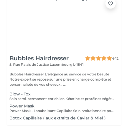
Bubbles Hairdresser
442
5, Rue Palais de Justice
Luxembourg L-1841
Bubbles Hairdresser L'élégance au service de votre beauté
Notre expertise repose sur une prise en charge complète et
personnalisée de vos cheveux : ...
Blow - Tox
Soin semi-permanent enrichi en Kératine et protéines végétales Info : Vous allez devoir choisir une finition afin de compléter le service - Brushing ou Coupe/Brushing .
Power Mask
Power Mask - Lanabolisant Capillaire Soin rvolutionnaire pour cheveux abims & sensibiliss
Botox Capillaire ( aux extraits de Caviar & Miel )