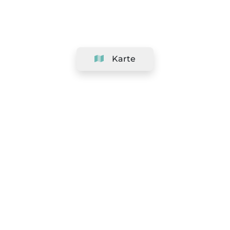
Karte
Unternehmen
Support
Team
&
Jobs
Ihr Geschäft hinzufügen
Rechtlich
Widerrufsrecht ausüben