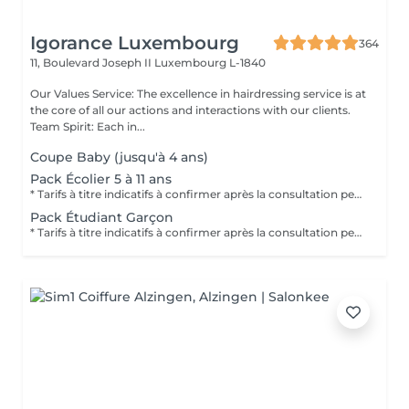
Igorance Luxembourg
364
11, Boulevard Joseph II
Luxembourg L-1840
Our Values Service: The excellence in hairdressing service is at
the core of all our actions and interactions with our clients.
Team Spirit: Each in...
Coupe Baby (jusqu'à 4 ans)
Pack Écolier 5 à 11 ans
* Tarifs à titre indicatifs à confirmer après la consultation personnalisée établit auprès de votre coiffeur/stylist/spécialiste * La direction se réserve le droit dapporter des modifications pour le bon fonctionnement du salon
Pack Étudiant Garçon
* Tarifs à titre indicatifs à confirmer après la consultation personnalisée établit auprès de votre coiffeur/stylist/spécialiste * La direction se réserve le droit dapporter des modifications pour le bon fonctionnement du salon