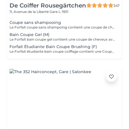
De Coiffer Rousegärtchen
347
11, Avenue de la Liberté
Gare L-1931
Coupe sans shampooing
Le Forfait coupe sans shampoing contient une coupe de cheveux sans shampoing pour les étudiants. En cas de questions veuillez appeler au +352 26 35 02 89.
Bain Coupe Gel (M)
Le Forfait bain coupe gel contient une coupe de cheveux avec shampoing et l'application d'un produit de finition (Gel, Cire, Laque, etc.) pour les étudiants. En cas de questions veuillez appeler au +352 26 35 02 89.
Forfait Étudiante Bain Coupe Brushing (F)
Le Forfait étudiante bain coupe coiffage contient une Coupe et un Brushing pour les étudiantes. Dépendant de la longueur des cheveux, le prix peut varier. En cas de questions veuillez appeler au +352 26 35 02 89.