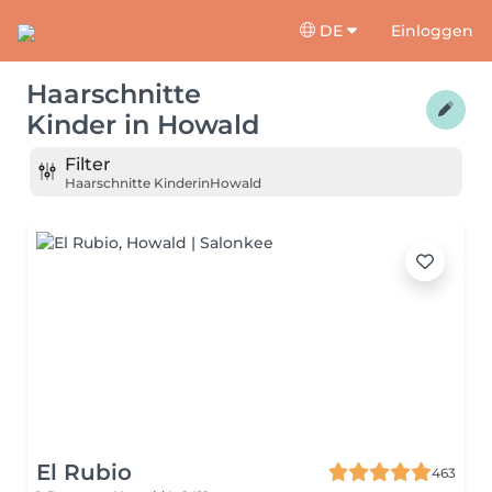
DE
Einloggen
Haarschnitte
Kinder
in
Howald
Filter
Haarschnitte Kinder
in
Howald
El Rubio
463