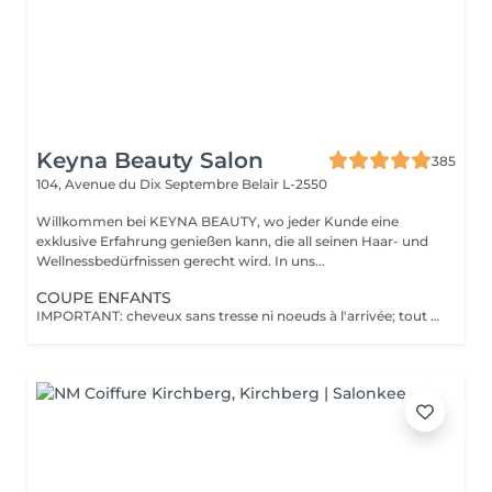
Keyna Beauty Salon
385
104, Avenue du Dix Septembre
Belair L-2550
Willkommen bei KEYNA BEAUTY, wo jeder Kunde eine
exklusive Erfahrung genießen kann, die all seinen Haar- und
Wellnessbedürfnissen gerecht wird. In uns...
COUPE ENFANTS
IMPORTANT: cheveux sans tresse ni noeuds à l'arrivée; tout noeuds ou tressage entraîne l'annulation et 50% de la prestation est retenu. Veuillez noter que si un enfant arrive au salon avec des poux, nous ne pourrons pas procéder à la coupe de cheveux pour des raisons de santé et de sécurité. Dans ce cas, le rendez-vous sera tout de même facturé en raison de l'horaire réservé, afin de compenser la perte de chiffre d'affaires. Nous comprenons que cela peut être une situation difficile, et nous vous encourageons à vérifier les cheveux de votre enfant avant le rendez-vous. Merci de votre compréhension !