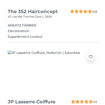
The 352 Hairconcept
328
47, rue des Trevires
Gare L-2628
ANSATZ FÄRBEN
Décoloration
Supplément couleur
JP Lasserre Coiffure
313