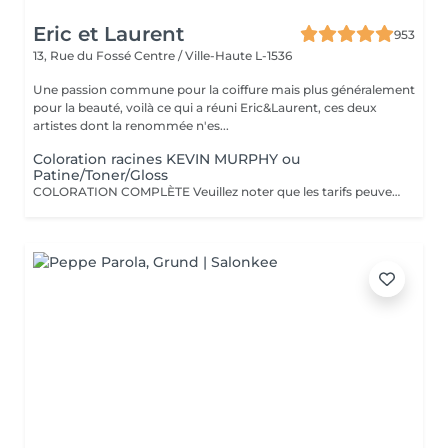
Eric et Laurent
953
13, Rue du Fossé
Centre / Ville-Haute L-1536
Une passion commune pour la coiffure mais plus généralement
pour la beauté, voilà ce qui a réuni Eric&Laurent, ces deux
artistes dont la renommée n'es...
Coloration racines KEVIN MURPHY ou
Patine/Toner/Gloss
COLORATION COMPLÈTE Veuillez noter que les tarifs peuvent varier en fonction de la longueur des cheveux, de leur densité, de la quantité de produit nécessaire ainsi que de la complexité de la prestation. COLOR.ME by KEVIN.MURPHY Découvrez une expérience de coloration haut de gamme avec COLOR.ME by KEVIN.MURPHY, une gamme de coloration professionnelle alliant performance, innovation et respect de la fibre capillaire. Les avantages : Formule sans ammoniaque, sans PPD et sans parabène Enrichie en miel, beurre de karité et grenade pour nourrir et protéger les cheveux Jusqu'à 100 % de couverture des cheveux blancs Couleur intense, lumineuse et durable Respect optimal de la fibre capillaire et du cuir chevelu Cheveux visiblement plus doux, brillants et éclatants de santé Formule cruelty-free, développée dans le respect du bien-être animal Une expérience de coloration premium qui associe l'excellence de la couleur à des actifs de soin performants, pour un résultat sur mesure, éclatant et naturellement sophistiqué.