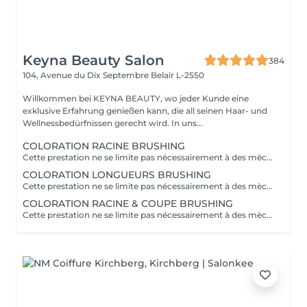
Keyna Beauty Salon
384
104, Avenue du Dix Septembre
Belair L-2550
Willkommen bei KEYNA BEAUTY, wo jeder Kunde eine
exklusive Erfahrung genießen kann, die all seinen Haar- und
Wellnessbedürfnissen gerecht wird. In uns...
COLORATION RACINE BRUSHING
Cette prestation ne se limite pas nécessairement à des mèches ou à un balayage, mais comprends une coloration simples sur les racines. Pour toutes les colorations réalisées par le salon, si vous souhaitez bénéficier d'un soin intensif, veuillez le sélectionner dans la section "Soins", car cela sera considéré comme un supplément. Important: cheveux sans tresse ni noeuds à l'arrivée; tout noeuds ou tressage entraîne l'annulation et 50% de la prestation est retenu ou si le coiffeur a assez de temps pour vous les défaire un supplément s'appliquera . Ce que comprend la prestation - Consultation et diagnostic personnalisés des cheveux et de la couleur - Shampooing nourrissant - Masque nourrissant et hydratant - Soin sans rinçage - Brushing - Fixateur ou Serum Toute arrivée retardée de 15-30 minutes ou plus entraînera l'annulation automatique du rendez-vous.
COLORATION LONGUEURS BRUSHING
Cette prestation ne se limite pas nécessairement à des mèches ou à un balayage, mais comprends une coloration simples sur les racines. Pour toutes les colorations réalisées par le salon, si vous souhaitez bénéficier d'un soin intensif, veuillez le sélectionner dans la section "Soins", car cela sera considéré comme un supplément. Important: cheveux sans tresse ni noeuds à l'arrivée; tout noeuds ou tressage entraîne l'annulation et 50% de la prestation est retenu ou si le coiffeur a assez de temps pour vous les défaire un supplément s'appliquera . Ce que comprend la prestation - Consultation et diagnostic personnalisés des cheveux et de la couleur - Shampooing nourrissant - Masque nourrissant et hydratant - Soin sans rinçage - Brushing - Fixateur ou Serum Toute arrivée retardée de 15-30 minutes ou plus entraînera l'annulation automatique du rendez-vous.
COLORATION RACINE & COUPE BRUSHING
Cette prestation ne se limite pas nécessairement à des mèches ou à un balayage, mais comprends une coloration simples sur les racines. Pour toutes les colorations réalisées par le salon, si vous souhaitez bénéficier d'un soin intensif, veuillez le sélectionner dans la section "Soins", car cela sera considéré comme un supplément. Important: cheveux sans tresse ni noeuds à l'arrivée; tout noeuds ou tressage entraîne l'annulation et 50% de la prestation est retenu ou si le coiffeur a assez de temps pour vous les défaire un supplément s'appliquera . Ce que comprend la prestation - Consultation et diagnostic personnalisés des cheveux de la couleur et la coupe - Shampooing nourrissant - Masque nourrissant et hydratant - Soin sans rinçage - Coupe et Brushing - Fixateur ou Serum Toute arrivée retardée de 15-30 minutes ou plus entraînera l'annulation automatique du rendez-vous.