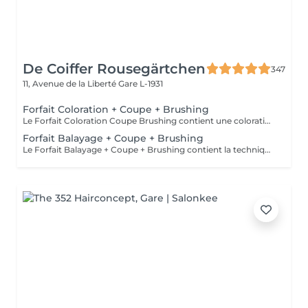
De Coiffer Rousegärtchen
347
11, Avenue de la Liberté
Gare L-1931
Forfait Coloration + Coupe + Brushing
Le Forfait Coloration Coupe Brushing contient une coloration des racines et une coupe. Dépendant de la quantité de couleur utilisée ou de la longueur des cheveux le prix peut varier. (Veuillez sélectionner le Forfait Balayage au cas où vous souhaitez avoir des mèches ou un Balayage.) En cas de questions veuillez appeler au +352 26 35 02 89
Forfait Balayage + Coupe + Brushing
Le Forfait Balayage + Coupe + Brushing contient la technique Balayage, un coulage (pour donner le bon reflet au Balayage), Olaplex, une Coupe et un Brushing. Dépendant de la quantité de produit utilisée ou de la longueur des cheveux, le prix peut varier. En cas de questions veuillez appeler au +352 26 35 02 89.