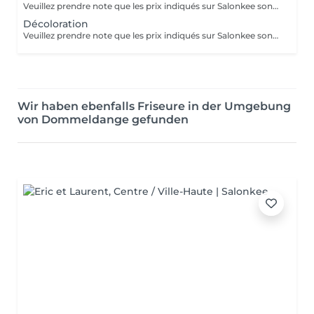
Veuillez prendre note que les prix indiqués sur Salonkee sont communiqués à titre informatif et s'entendent de base. Ces derniers sont susceptibles de varier selon le diagnostic réalisé à votre arrivée au salon et l'expertise du professionnel à qui vous confiez votre beauté. Dans tous les cas, un devis précis vous sera proposé et toutes réalisations de prestations seront effectuées avec votre accord. Un grand merci d'avance pour votre compréhension. Au plaisir de vous recevoir très vite.
Décoloration
Veuillez prendre note que les prix indiqués sur Salonkee sont communiqués à titre informatif et s'entendent de base. Ces derniers sont susceptibles de varier selon le diagnostic réalisé à votre arrivée au salon et l'expertise du professionnel à qui vous confiez votre beauté. Dans tous les cas, un devis précis vous sera proposé et toutes réalisations de prestations seront effectuées avec votre accord. Un grand merci d'avance pour votre compréhension. Au plaisir de vous recevoir très vite.
Wir haben ebenfalls Friseure in der Umgebung
von Dommeldange gefunden