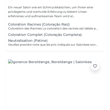
Ein neuer Salon wie ein Schmuckkästchen, um Ihnen eine
privilegierte und wertvolle Erfahrung zu bieten! Unser
erfahrenes und aufmerksames Team wird al...
Coloration Racines (Coloração Raiz)
Coloration des Racines La coloration des racines est idéale pour conserver une couleur uniforme et soignée, tout en assurant une finition élégante et naturelle. - Racines jusqu'à 2 cm (environ 1 mois de repousse) : tarif standard du service. - Racines de 2 cm à 4 cm : considéré comme une retouche élargie, avec un tarif différent. - Au-delà de 4 cm : il s'agit d'une coloration complète, avec un devis adapté. Ce soin permet d'éviter les différences de tons entre les racines et les longueurs, de préserver la santé du cheveu et de maintenir l'éclat de la couleur plus longtemps.
Coloration Complet (Coloração Completa)
Neutralisation (Patine)
Veuillez prendre note que les prix indiqués sur Salonkee sont communiqués à titre informatif et s'entendent de base. Ces derniers sont susceptibles de varier selon le diagnostic réalisé à votre arrivée au salon et l'expertise du professionnel à qui vous confiez votre beauté. Dans tous les cas, un devis précis vous sera proposé et toutes réalisations de prestations seront effectuées avec votre accord. Un grand merci d'avance pour votre compréhension. Au plaisir de vous revoir très vite. Alexandre Lopes