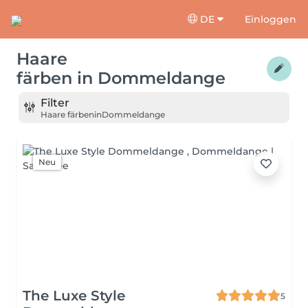
DE
Einloggen
Haare
färben
in
Dommeldange
Filter
Haare färben
in
Dommeldange
Neu
The Luxe Style
5