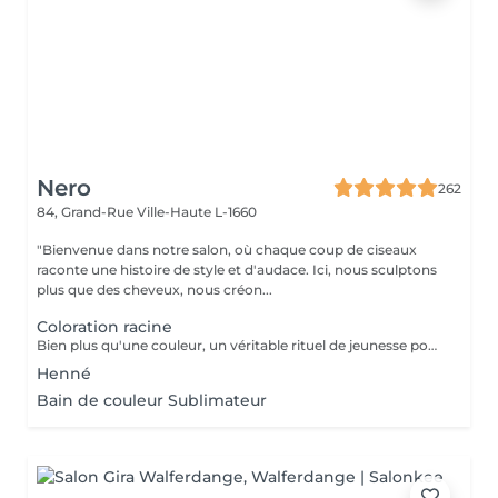
Nero
262
84, Grand-Rue
Ville-Haute L-1660
"Bienvenue dans notre salon, où chaque coup de ciseaux
raconte une histoire de style et d'audace. Ici, nous sculptons
plus que des cheveux, nous créon...
Coloration racine
Bien plus qu'une couleur, un véritable rituel de jeunesse pour vos cheveux. Enrichie en acide hyaluronique et certifiée avec des extraits de plantes apaisantes (Thé Vert, Calendula), la coloration Multi Complex traite la fibre capillaire pendant le processus de couleur. Elle offre une brillance miroir spectaculaire, une hydratation profonde et un confort absolu pour les cuirs chevelus les plus sensibles. Le choix idéal pour une chevelure douce, renforcée et lumineuse. Découvrez une couleur vibrante et d'une profondeur absolue. La formule classique haute performance Color-Ton de Tocco Magico est spécialement conçue pour garantir une couverture totale et parfaite des cheveux blancs, sans aucune transparence. Grâce à sa richesse en pigments purs, elle offre des reflets intenses, fidèles et une tenue longue durée exceptionnelle. Idéale pour les bruns profonds, les rouges vibrants et les bases impeccables
Henné
Bain de couleur Sublimateur