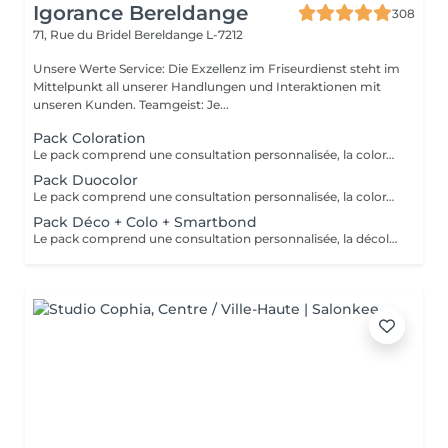
Igorance Bereldange
308
71, Rue du Bridel
Bereldange L-7212
Unsere Werte Service: Die Exzellenz im Friseurdienst steht im
Mittelpunkt all unserer Handlungen und Interaktionen mit
unseren Kunden. Teamgeist: Je...
Pack Coloration
Le pack comprend une consultation personnalisée, la coloration des racines avec les produits L’OREAL PROFESSIONNEL , shampooing et conditionneur spécifiques REDKEN , le séchage et les produits de styling REDKEN Option Coupe : la coupe IGORANCE ( finition sur cheveux secs), le séchage et les produits de finitions REDKEN. * Tarifs à titre indicatifs à confirmer après la consultation personnalisée établit auprès de votre coiffeur/stylist/spécialiste * La direction se réserve le droit d’apporter des modifications pour le bon fonctionnement du salon
Pack Duocolor
Le pack comprend une consultation personnalisée, la coloration des racines et un coup de soleil avec les produits LOREAL PROFESSIONNEL , shampooing et conditionneur spécifiques REDKEN , le séchage et les produits de styling REDKEN Option Coupe : la coupe IGORANCE (finitions sur cheveux secs) , le séchage et les produits de styling REDKEN * Tarifs à titre indicatifs à confirmer après la consultation personnalisée établit auprès de votre coiffeur/stylist/spécialiste * La direction se réserve le droit d’apporter des modifications pour le bon fonctionnement du salon
Pack Déco + Colo + Smartbond
Le pack comprend une consultation personnalisée, la décoloration avec son protecteur et le gloss avec les produits LOREAL PROFESSIONNEL , shampooing et conditionneur spécifiques REDKEN , le séchage et les produits de styling REDKEN Option Coupe : la coupe IGORANCE (finition sur cheveux secs), le séchage et les produits de styling REDKEN. * Tarifs à titre indicatifs à confirmer après la consultation personnalisée établit auprès de votre coiffeur/stylist/spécialiste * La direction se réserve le droit d’apporter des modifications pour le bon fonctionnement du salon