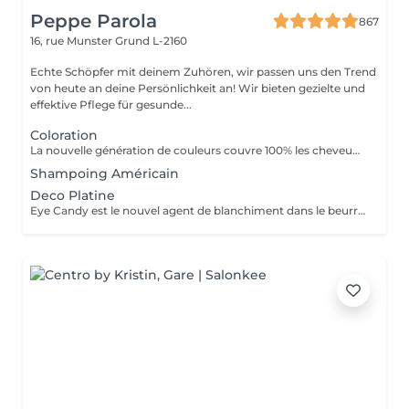
Peppe Parola
867
16, rue Munster
Grund L-2160
Echte Schöpfer mit deinem Zuhören, wir passen uns den Trend
von heute an deine Persönlichkeit an! Wir bieten gezielte und
effektive Pflege für gesunde...
Coloration
La nouvelle génération de couleurs couvre 100% les cheveux blancs, ce qui rend le traitement aussi naturel que possible car il ne contient ni ammoniaque, ni PPD (paraphénylènediamine), ni résorcine, ni paraben ni Nichel. L'ajout d'extrait de feuille de Baobab confère à la crème une grande valeur cosmétique, offrant protection, hydratation, brillance et douceur au toucher. Il contient également de l'huile d'argan, de l'huile de karité, de l'huile de pépins de raisin et de l'extrait de citron en remplacement de la paraffine. Ces composants d'origine végétale sont reconnus pour leur pouvoir hydratant, nourrissant et polissant exceptionnel.
Shampoing Américain
Deco Platine
Eye Candy est le nouvel agent de blanchiment dans le beurre à faible teneur en ammoniac, capable de garantir des résultats de blanchiment élevés sans attaquer ni endommager la structure du cheveu et avec une action délicate et protectrice sur la peau. Pendant les phases de décoloration, il protège les cheveux, leur donne force et vitalité, reconstruit et revitalise, tout en aidant à maintenir la structure capillaire compacte pendant tout le processus d'éclaircissement. Une formule innovante et efficace, un produit révolutionnaire au service du salon, en parfaite adéquation avec les tendances du moment, qui exigent souvent un éclairage extrême comme base des couleurs à la mode. Avec Eye Candy, vous pouvez décolorer les cheveux même à des rythmes soutenus en les laissant parfaitement intacts et vitaux!