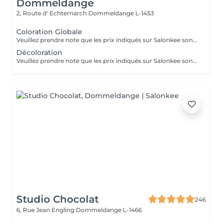
Dommeldange
2, Route d' Echternarch
Dommeldange L-1453
Coloration Globale
Veuillez prendre note que les prix indiqués sur Salonkee sont communiqués à titre informatif et s'entendent de base. Ces derniers sont susceptibles de varier selon le diagnostic réalisé à votre arrivée au salon et l'expertise du professionnel à qui vous confiez votre beauté. Dans tous les cas, un devis précis vous sera proposé et toutes réalisations de prestations seront effectuées avec votre accord. Un grand merci d'avance pour votre compréhension. Au plaisir de vous recevoir très vite.
Décoloration
Veuillez prendre note que les prix indiqués sur Salonkee sont communiqués à titre informatif et s'entendent de base. Ces derniers sont susceptibles de varier selon le diagnostic réalisé à votre arrivée au salon et l'expertise du professionnel à qui vous confiez votre beauté. Dans tous les cas, un devis précis vous sera proposé et toutes réalisations de prestations seront effectuées avec votre accord. Un grand merci d'avance pour votre compréhension. Au plaisir de vous recevoir très vite.
Studio Chocolat
246
6, Rue Jean Engling
Dommeldange L-1466