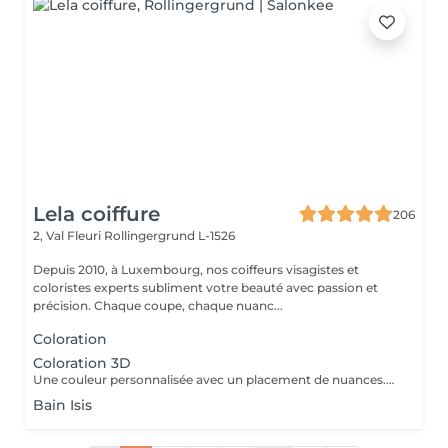
Lela coiffure
206
2, Val Fleuri
Rollingergrund L-1526
Depuis 2010, à Luxembourg, nos coiffeurs visagistes et
coloristes experts subliment votre beauté avec passion et
précision. Chaque coupe, chaque nuanc...
Coloration
Coloration 3D
Une couleur personnalisée avec un placement de nuances.Des effets de lumière. Coloration sur toute la chevelure. Une dose supplémentaire peut être ajouté selon la longueur et lépaisseur du cheveux. Le prix peux changer selon la longueure, épaisseur et le désir de la cliente.
Bain Isis