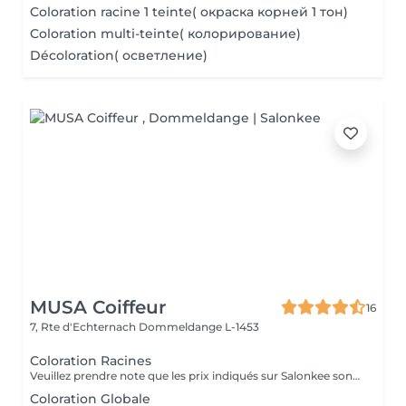
Coloration racine 1 teinte( окраска корней 1 тон)
Coloration multi-teinte( колорирование)
Décoloration( осветление)
MUSA Coiffeur
16
7, Rte d'Echternach
Dommeldange L-1453
Coloration Racines
Veuillez prendre note que les prix indiqués sur Salonkee sont communiqués à titre informatif et s'entendent de base. Ces derniers sont susceptibles de varier selon le diagnostic réalisé à votre arrivée au salon et l'expertise du professionnel à qui vous confiez votre beauté. Dans tous les cas, un devis précis vous sera proposé et toutes réalisations de prestations seront effectuées avec votre accord. Un grand merci d'avance pour votre compréhension. Au plaisir de vous recevoir très vite.
Coloration Globale