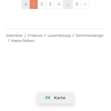
«
1
2
3
4
...
9
»
Salonkee
Friseure
Luxembourg
Dommeldange
Haare färben
Karte