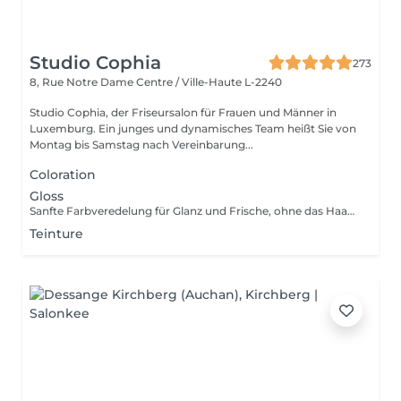
Studio Cophia
273
8, Rue Notre Dame
Centre / Ville-Haute L-2240
Studio Cophia, der Friseursalon für Frauen und Männer in
Luxemburg. Ein junges und dynamisches Team heißt Sie von
Montag bis Samstag nach Vereinbarung...
Coloration
Gloss
Sanfte Farbveredelung für Glanz und Frische, ohne das Haar zu belasten. Gentle color refinement for shine and freshness, without stressing the hair. Soin colorant léger pour éclat et fraîcheur, sans agresser les cheveux.
Teinture