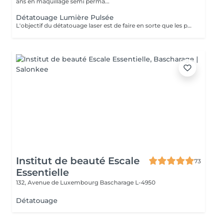
ans en maquillage semi perma...
Détatouage Lumière Pulsée
L'objectif du détatouage laser est de faire en sorte que les particules d'encre soient digérables par l'organisme. Ainsi le faisceau d'énergie du laser vise le pigment et permet de le faire éclater. Il va ensuite être éliminé par les globules blancs. La quantité de séances dépendra du type d'encre, de la peau et de la technique utilisée par le professionnel qui a réalisé votre tatouage des sourcils. seulement un mois apres la première séance la praticienne pourra déterminer le numéro de séances nécessaires, dans. certaines cas une seule séance suffit comme dans certains outres nous pouvons besoin de trois ou plus. Les poils peuvent temporairement devenir blancs "en raison de l'élimination des pigments" explique l'experte. Cette décoloration est courante et temporaire (en quelques jours seulement, les sourcils retrouvent leur couleur d'origine).
Institut de beauté Escale
73
Essentielle
132, Avenue de Luxembourg
Bascharage L-4950
Détatouage