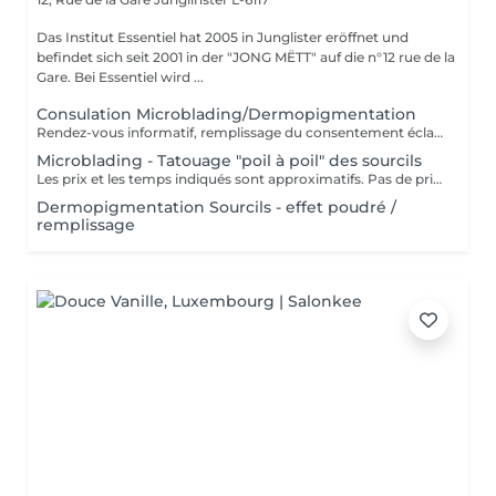
Das Institut Essentiel hat 2005 in Junglister eröffnet und
befindet sich seit 2001 in der "JONG MËTT" auf die n°12 rue de la
Gare. Bei Essentiel wird ...
Consulation Microblading/Dermopigmentation
Rendez-vous informatif, remplissage du consentement éclairé pour la réalisation d'un acte de tatouage. Évaluation du tatouage à réaliser, choix de la technique la mieux adaptée. La consultation est considérée comme un acompte si prise de rendez-vous pour le tatouage endéans les 15 jours.
Microblading - Tatouage "poil à poil" des sourcils
Les prix et les temps indiqués sont approximatifs. Pas de prise de rendez-vous sans consultation préalable. Réservable en ligne ou par téléphone.
Dermopigmentation Sourcils - effet poudré /
remplissage