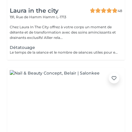
Laura in the city
48
191, Rue de Hamm
Hamm L-1713
Chez Laura In The City offrez à votre corps un moment de
détente et de transformation avec des soins amincissants et
drainants exclusifs! Allier rela...
Détatouage
Le temps de la séance et le nombre de séances utiles pour enlever le tatouage sont variables Le détatouage laser est une technique efficace qui fragmente les pigments d'encre sous la peau à l'aide de faisceaux de lumière, permettant ainsi au système immunitaire de les éliminer progressivement. Le processus nécessite généralement plusieurs séances, et son efficacité dépend de divers facteurs. Comment ça marche ? Le laser cible les particules d'encre et les chauffe pour les fragmenter en morceaux plus petits. Ces fragments sont ensuite naturellement évacués par le corps. Différents types de lasers, tels que le laser Picosure ou le laser Q-Switched, sont utilisés pour traiter efficacement différentes couleurs et profondeurs d'encre. Ce qu'il faut savoir Nombre de séances Le nombre de séances varie considérablement. Un tatouage amateur peut nécessiter 3 à 5 séances, tandis qu'un tatouage professionnel peut en exiger 4 à 12, voire plus, pour une disparition complète. Résultats progressifs L'éclaircissement de l'encre est visible après chaque séance, mais le tatouage complet s'estompe progressivement au fil du temps.