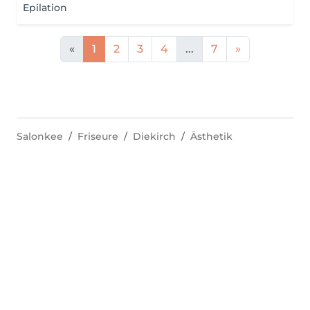
Epilation
«
1
2
3
4
...
7
»
Salonkee
Friseure
Diekirch
Ästhetik