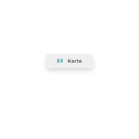
Karte
Unternehmen
Support
Team
&
Jobs
Ihr Geschäft hinzufügen