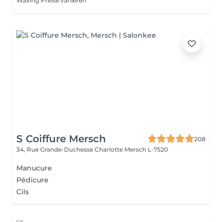
Waxing Preise variieren
S Coiffure Mersch
208
34, Rue Grande-Duchesse Charlotte
Mersch L-7520
Manucure
Pédicure
Cils