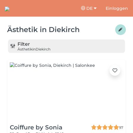
DE
Einloggen
Ästhetik
in
Diekirch
Filter
Ästhetik
in
Diekirch
Coiffure by Sonia
97