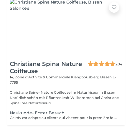
Christiane Spina Nature
204
Coiffeuse
14, Zone d’Activité & Commerciale Klengbousbierg
Bissen L-
7795
Christiane Spine- Nature Coiffeuse Ihr Naturfriseur in Bissen
Natürlich schön mit Pflanzenkraft Willkommen bei Christiane
Spina Ihre Naturfriseuri...
Neukunde- Erster Besuch.
Ce rdv est adapté au clients qui visitent pour la première fois notre salon. Ce conseil contient l'explication des produits adaptés au besoin de vos cheveux et vos problèmes. En plus on vous explique la coloration aux plantes inclus ses grandes avantages pour vos cheveux et cuir chevelur. Comment on quitte la coloration chemique en coloration aux plantes? Ce jour même on peut pas réaliser une coloration naturelle, il faut un temps d'adaption de quelques jours. N'hésiter pas à nous cantacter pour plus informations. Avec notre concept on vous garantis d'avoir vos cheveux brillants et de bonne santé sans chute de cheveux.