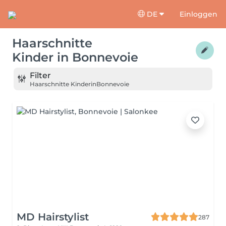
DE
Einloggen
Haarschnitte
Kinder
in
Bonnevoie
Filter
Haarschnitte Kinder
in
Bonnevoie
MD Hairstylist
287