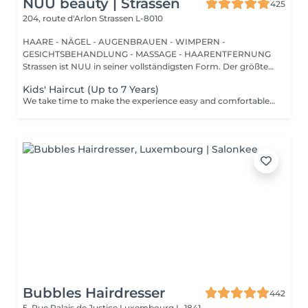
NUU beauty | Strassen
425
204, route d'Arlon
Strassen L-8010
HAARE - NÄGEL - AUGENBRAUEN - WIMPERN -
GESICHTSBEHANDLUNG - MASSAGE - HAARENTFERNUNG
Strassen ist NUU in seiner vollständigsten Form. Der größte
Sal...
Kids' Haircut (Up to 7 Years)
We take time to make the experience easy and comfortable, starting with a short talk to understand the look you want, followed by a careful cut.
Bubbles Hairdresser
442
5, Rue Palais de Justice
Luxembourg L-1841