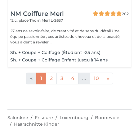
NM Coiffure Merl
282
12 c, place Thorn
Merl L-2637
27 ans de savoir-faire, de créativité et de sens du détail Une
équipe passionnée , ces artistes du cheveux et de la beauté,
vous aident à révéler ...
Sh. + Coupe + Coiffage (Étudiant -25 ans)
Sh. + Coupe + Coiffage Enfant jusqu'à 14 ans
«
1
2
3
4
...
10
»
Salonkee
Friseure
Luxembourg
Bonnevoie
Haarschnitte Kinder