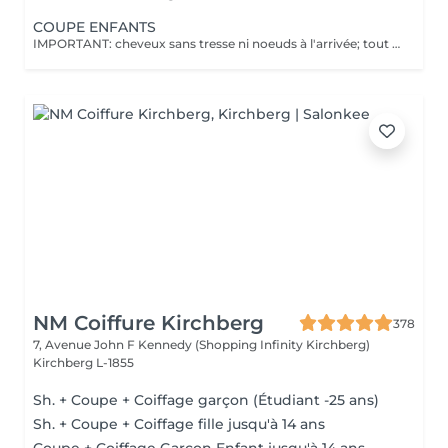
COUPE ENFANTS
IMPORTANT: cheveux sans tresse ni noeuds à l'arrivée; tout noeuds ou tressage entraîne l'annulation et 50% de la prestation est retenu. Veuillez noter que si un enfant arrive au salon avec des poux, nous ne pourrons pas procéder à la coupe de cheveux pour des raisons de santé et de sécurité. Dans ce cas, le rendez-vous sera tout de même facturé en raison de l'horaire réservé, afin de compenser la perte de chiffre d'affaires. Nous comprenons que cela peut être une situation difficile, et nous vous encourageons à vérifier les cheveux de votre enfant avant le rendez-vous. Merci de votre compréhension !
NM Coiffure Kirchberg
378
7, Avenue John F Kennedy (Shopping Infinity Kirchberg)
Kirchberg L-1855
Sh. + Coupe + Coiffage garçon (Étudiant -25 ans)
Sh. + Coupe + Coiffage fille jusqu'à 14 ans