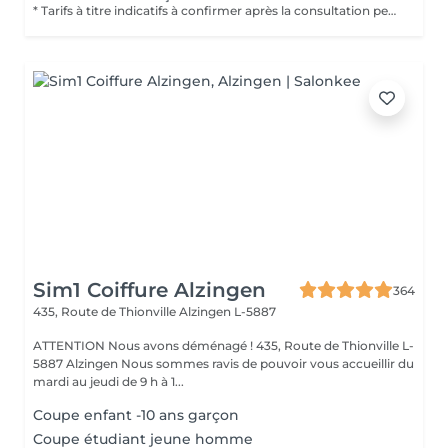
* Tarifs à titre indicatifs à confirmer après la consultation personnalisée établit auprès de votre coiffeur/stylist/spécialiste * La direction se réserve le droit dapporter des modifications pour le bon fonctionnement du salon
Sim1 Coiffure Alzingen
364
435, Route de Thionville
Alzingen L-5887
ATTENTION Nous avons déménagé ! 435, Route de Thionville L-
5887 Alzingen Nous sommes ravis de pouvoir vous accueillir du
mardi au jeudi de 9 h à 1...
Coupe enfant -10 ans garçon
Coupe étudiant jeune homme