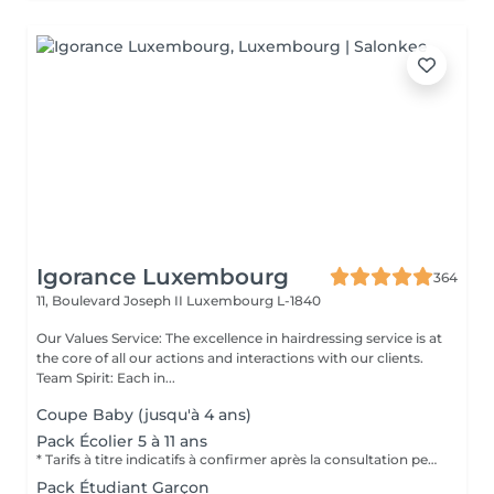
Igorance Luxembourg
364
11, Boulevard Joseph II
Luxembourg L-1840
Our Values Service: The excellence in hairdressing service is at
the core of all our actions and interactions with our clients.
Team Spirit: Each in...
Coupe Baby (jusqu'à 4 ans)
Pack Écolier 5 à 11 ans
* Tarifs à titre indicatifs à confirmer après la consultation personnalisée établit auprès de votre coiffeur/stylist/spécialiste * La direction se réserve le droit dapporter des modifications pour le bon fonctionnement du salon
Pack Étudiant Garçon