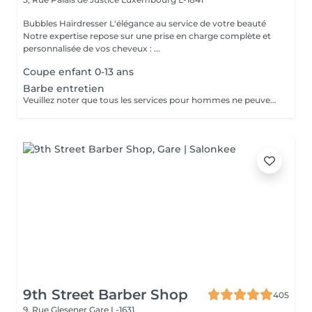
Bubbles Hairdresser L'élégance au service de votre beauté
Notre expertise repose sur une prise en charge complète et
personnalisée de vos cheveux : ...
Coupe enfant 0-13 ans
Barbe entretien
Veuillez noter que tous les services pour hommes ne peuvent PAS être réservés en ligne. Merci d'appeler ou de passer pour réserver ces derniers. Quiconque ne respecte pas cela et réserve un service pour femme à la place ou utilise le compte d'une femme pour bloquer du temps pour le service d'un homme sera bloqué de toutes les réservations futures.
9th Street Barber Shop
405
9, Rue Glesener
Gare L-1631