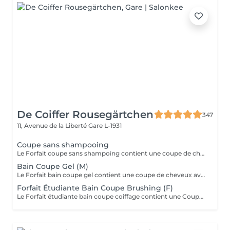
De Coiffer Rousegärtchen
347
11, Avenue de la Liberté
Gare L-1931
Coupe sans shampooing
Le Forfait coupe sans shampoing contient une coupe de cheveux sans shampoing pour les étudiants. En cas de questions veuillez appeler au +352 26 35 02 89.
Bain Coupe Gel (M)
Le Forfait bain coupe gel contient une coupe de cheveux avec shampoing et l'application d'un produit de finition (Gel, Cire, Laque, etc.) pour les étudiants. En cas de questions veuillez appeler au +352 26 35 02 89.
Forfait Étudiante Bain Coupe Brushing (F)
Le Forfait étudiante bain coupe coiffage contient une Coupe et un Brushing pour les étudiantes. Dépendant de la longueur des cheveux, le prix peut varier. En cas de questions veuillez appeler au +352 26 35 02 89.