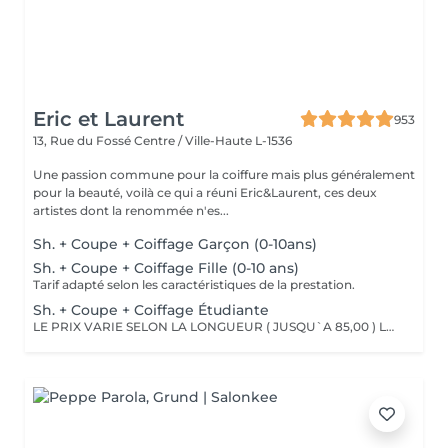
Eric et Laurent
953
13, Rue du Fossé
Centre / Ville-Haute L-1536
Une passion commune pour la coiffure mais plus généralement
pour la beauté, voilà ce qui a réuni Eric&Laurent, ces deux
artistes dont la renommée n'es...
Sh. + Coupe + Coiffage Garçon (0-10ans)
Sh. + Coupe + Coiffage Fille (0-10 ans)
Tarif adapté selon les caractéristiques de la prestation.
Sh. + Coupe + Coiffage Étudiante
LE PRIX VARIE SELON LA LONGUEUR ( JUSQU`A 85,00 ) Les remises sont valables uniquement mardi-mercredi-jeudi sur les prestations couleur, toner et balayage (-10%)