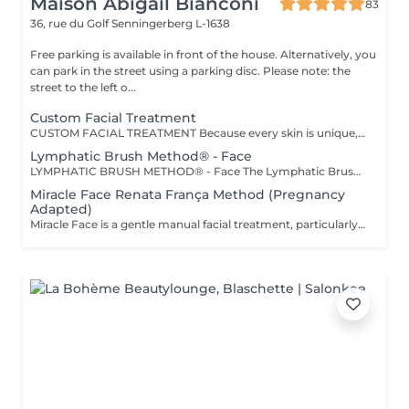
Maison Abigaïl Bianconi
83
36, rue du Golf
Senningerberg L-1638
Free parking is available in front of the house. Alternatively, you
can park in the street using a parking disc. Please note: the
street to the left o...
Custom Facial Treatment
CUSTOM FACIAL TREATMENT Because every skin is unique, this treatment is entirely personalized to your skin type, needs, and the present moment. Each session begins with a precise technology-assisted skin analysis, allowing for the careful selection of the most suitable products from the professional Ingrid Millet rangean icon of high-end skincare. Depending on the chosen duration (30, 60, or 90 minutes), the treatment offers a more or less in-depth approach: from a targeted and effective maintenance session to a complete tissue treatment integrating expert manual techniques, drainage, and advanced stimulation. The goal always remains the same: to improve skin quality, restore radiance, comfort, and balance, and support regeneration in a progressive and harmonious way. A bespoke, intelligent, and expertly executed treatment, perfectly suited for both regular maintenance and deeper facial care.
Lymphatic Brush Method® - Face
LYMPHATIC BRUSH METHOD® - Face The Lymphatic Brush Method® is an expert facial lymphatic stimulation technique performed using a specific facial brush, designed and registered for precise tissue work on the face. This method aims to reactivate lymphatic circulation, decongest facial features, and improve overall skin quality, while fully respecting the delicate structures of the face. The treatment helps address: - facial puffiness - jawline and contour definition - under-eye bags and dark circles - skin luminosity and texture Beyond its aesthetic benefits, this method also promotes a sensation of lightness and overall relaxation by supporting tissue balance. Each session follows a precise protocol, adapted to the facial morphology and individual needs.
Miracle Face Renata França Method (Pregnancy
Adapted)
Miracle Face is a gentle manual facial treatment, particularly appreciated during pregnancy for its decongesting and revitalising effects. During pregnancy, the face may be prone to swelling, fluid retention and signs of fatigue. Through precise lymphatic drainage and sculpting movements, this treatment helps reduce puffiness, improve circulation and restore radiance, while fully respecting the increased sensitivity of the skin. The work focuses on the face and neck, using a technique entirely adapted to pregnancy, without excessive stimulation or discomfort. A safe, soothing and expert treatment, ideal for restoring a feeling of freshness, lightness and relaxation during pregnancy.