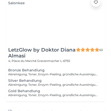
LetzGlow by Doktor Diana
63
Almasi
4, Place du Marché
Grevenmacher L-6755
Bronze Behandlung
Abreinigung, Toner, Enzym-Peeling, gründliche Ausreinigung mit Hydrafacial Gerät, manuelle Ausreinigung (nach dem Bedarf), beruhigende Vliesmaske, Abschlusspflege, Sonnenschutzcreme
Silver Behandlung
Abreinigung, Toner, Enzym-Peeling, gründliche Ausreinigung, Massage, Wirkstoffeinschleusen mit Kalt- und Heißhammergerät, Vliesmaske, Abschlusspflege, Sonnenschutzcreme
Gold Behandlung
Abreinigung, Toner, Enzym-Peeling, gründliche Ausreinigung, Massage, Radiofrequenzbehandlung, Vliesmaske, Abschlusspflege, Sonnenschutzcreme