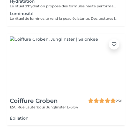
Hydratation
Le rituel d'hydration propose des formules haute performance qui s'attaquent stratégiquement à tous les paramètres de la déshydratation. Ciblés, ils améliorent le manteau hydrolipidique, la teneur en NMF est le ciment intercellulaire.
Luminosité
Le rituel de luminosité rend la peau éclatante. Des textures légères et fraïches affinent le grain de peau pour une peau qui brille de santé et de pureté - une beauté éclatante.
Coiffure Groben
250
12A, Rue Lauterbour
Junglinster L-6134
Épilation