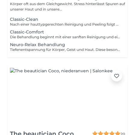
Körper oft aus dem Gleichgewicht. Stress hinterlässt Spuren auf
unserer Haut und in unsere...
Classic-Clean
Nach einer hauttypgerechten Reinigung und Peeling folgt das Entfernen von Hautunreinheiten für porentiefe Reinheit. Anschließend wird ein Wirkstoffkonzentrat oder eine Ampulle auf die Haut aufgetragen und zur Beruhigung der Haut nach der Ausreinigung folgt abschließend eine pflegende und feuchtigkeitsspendende Maske und die Abschlusspflege. Ohne Augenbrauenkorrektur
Classic-Comfort
Die Behandlung beginnt mit einer sanften Reinigung und einem schonenden Peeling, gefolgt von einer gründlichen Tiefenreinigung. Anschließend werden die Augenbrauen in Form gebracht. Hochwertige Seren sowie eine pflegende Augen- und Lippenpflege versorgen Ihre Haut intensiv. Eine wohltuende Gesichts-, Hals- und Dekolletémassage lädt zum Entspannen ein, bevor eine individuell abgestimmte Maske und die abschließende Pflege das Behandlungserlebnis abrunden.
Neuro-Relax Behandlung
Tiefenentspannung für Körper, Geist und Haut. Diese besondere Behandlung wirkt gezielt auf Ihr Nervensystem und unterstützt Ihren Körper dabei, aus dem Stressmodus in einen Zustand tiefer Regeneration zu gelangen. Eine harmonische Kombination aus Aromatherapie, bewusster Atmung sowie einer intensiv entspannenden Streichmassage von Gesicht,Hals und Nacken führt zu tiefer Entspannung und innerer Ruhe. Das Nervensystem wird beruhigt, Stress wird spürbar reduziert und der Körper kann wieder in seine natürliche Balance finden. Das Ergebnis: ein Gefühl von Leichtigkeit, verbesserter Schlaf und eine sichtbar entspanntere, strahlende Haut. Lassen Sie los und erleben Sie, wie sich Entspannung auf allen Ebenen entfaltet. Je nach aktuellem Bedürfnis können Sie sich in dieser Behandlung zwischen einer regenerierenden Lichttherapie oder einer zusätzlichen Kopfmassage entscheiden.
The beautician Coco
20