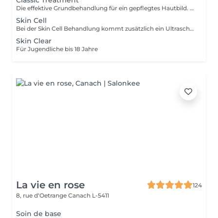
Classic Treatment
Die effektive Grundbehandlung für ein gepflegtes Hautbild. Diese Behandlung wird hauptsächlich mit Produkten durchgeführt.Classic Treatment ist eine Behandlung die die Funktionen der Haut wieder aufbaut, die Haut stabilisiert und der trockenen Haut neue Geschmeidigkeit und Vitalität verleiht.
Skin Cell
Bei der Skin Cell Behandlung kommt zusätzlich ein Ultraschallgerät zum Einsatz. Das Ultraschallgerät dient als Wirkungsverstärker für eine Reihe von Produkten. Durch den Einsatz von Ultraschalltechnik werden die Wirkstoffe in ihrer molekularen Struktur verkleinert, wodurch sie tiefer in die Haut vordringen und dort ihre volle Wirkung entfalten können. Hierbei wird die Regeneration der Haut stimuliert. Für eine schöne, strahlende und straffe Haut.
Skin Clear
Für Jugendliche bis 18 Jahre
La vie en rose
124
8, rue d‘Oetrange
Canach L-5411
Soin de base