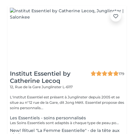
Institut Essentiel by
179
Catherine Lecoq
12, Rue de la Gare
Junglinster L-6117
L'Institut Essentiel est présent à Junglinster depuis 2005 et se
situe au n°12 rue de la Gare, dit Jong Mëtt. Essentiel propose des
soins personnalis...
Les Essentiels - soins personnalisés
Les Soins Essentiels sont adaptés à chaque type de peau pour répondre à vos attentes et besoins. Incluant un diagnostique, un nettoyage et gommage adapté, les soins spécifiques d'hydratation, le modelage et drainage manuel du visage et une pose masque. Suivant les besoins diagnostiqués je vous proposerai un protocole se soin le plus adapté pour que vous obteniez le meilleur résultat. Le soin Global inclut les épilations sourcils et contour bouche. Le but des soins essentiels étant d'apporter un soulagement, un effet et une expérience adaptée pour des résultats durables. Inclure un massage INDIBA® à votre soin essentiel augmente les effets des soins apportés et augmente le résultat (oxygénation, détente musculaire, hydratation, anti-âge, anti inflammatoire, équilibrant) Le point fort du soin: le massage évidemment et le résultat grâce aux soins ciblés. Pour plus de renseignements n'hésitez pas à prendre contact avec nous. Pensez à réserver vos teintures, épilations etc séparément dans "les plus essentiels à réserver", ces prestations ne sont pas incluses dans le prix ni la durée d'un soin essentiel. A bientôt. Catherine
New! Rituel "La Femme Essentielle" - de la tête aux