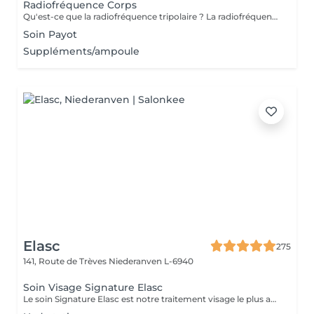
Radiofréquence Corps
Qu'est-ce que la radiofréquence tripolaire ? La radiofréquence tripolaire est l'une des méthodes non invasives les plus efficaces pour raffermir et tonifier visiblement la peau. La peau perd naturellement son élasticité et sa souplesse à cause du processus de vieillissement ou des fluctuations de poids, et à mesure que la peau s'amincit, les signes du temps deviennent plus fréquents. L'énergie radiofréquence stimule la contraction des fibres de collagène existantes et la production de nouvelles cellules pour lisser, tonifier et raffermir la peau. Les zones de traitement comprennent : Cou (uniquement sur les côtés et jamais devant); Double menton - Double menton ; Front; Autour des yeux; Joues; moustache chinoise; région de la mâchoire.
Soin Payot
Suppléments/ampoule
Elasc
275
141, Route de Trèves
Niederanven L-6940
Soin Visage Signature Elasc
Le soin Signature Elasc est notre traitement visage le plus abouti et personnalisé. Conçu spécialement pour vous, par notre équipe, ce rituel est une véritable expérience sensorielle pour vous détendre, raviver l'éclat de votre teint, redessiner les contours de votre visage et revitaliser votre peau en profondeur. Ce soin multi-actions combine des produits cosméceutiques ultra-performants, des gestes experts et l'utilisation de pierres en quartz rose ou de jade verte en fonction de votre peau. Le soin débute par un nettoyage précis de votre peau et par une exfoliation douce aux manuvres stimulantes pour lisser et illuminer le teint. Après un travail technique avec la pierre et la pose d'un masque crème spécifique vient le massage Signature : une combinaison de manuvres liftantes, drainantes, tonifiantes et sculptantes avec une huile de haute qualité. Votre peau est ainsi lumineuse, décongestionnée, hydratée, liftée et raffermie. Ce soin Signature Elasc convient à tous les types de peau : teint terne, peau déshydratée, perte de fermeté, premiers signes de l'âge mais aussi pour toute personne ayant besoin d'une pause bien-être ou recherchant le cocooning et la chaleur caractéristiques à notre institut Elasc.