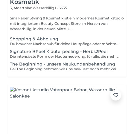
Kosmetik
3, Moartplaz
Wasserbillig L-6635
Sina Faber Styling & Kosmetik ist ein modernes Kosmetikstudio
mit integriertem Beauty Concept Store im Herzen von
Wasserbillig, in der neuen Mitte. U...
Shopping & Abholung
Du brauchst Nachschub für deine Hautpflege oder möchtest einen Gutschein abholen? Dann ist dieser kurze Termin genau das Richtige für dich. Hier kannst du unkompliziert deine Produkte oder Gutscheine bei uns im Studio abholen ganz ohne Wartezeit und in entspannter Atmosphäre. Wichtig: Bitte beachte, dass es sich hierbei um einen reinen Abhol- oder Shopping-Termin handelt. Eine individuelle Hautanalyse oder Pflegeberatung ist aus Zeitgründen nicht möglich. Wir freuen uns auf dich!
Signature BPeel Kräuterpeeling - Herbs2Peel
Die intensivste Form der Hauterneuerung, für alle, die mehr wollen als nur einen Frische-Kick. Das Signature BPeel basiert auf der innovativen herbs2peel Methode und kombiniert natürliches Kräuterpeeling mit gezielter, individueller Wirkstoffbehandlung und Entspannungselementen. Feinste Kräuterpartikel werden in die Haut eingearbeitet und erzeugen eine gezielte Mikroirritation. Genau hier beginnt der Effekt: - die Durchblutung wird angeregt - der Stoffwechsel aktiviert - die Zellerneuerung stimuliert Gleichzeitig werden abgestorbene Hautzellen gelöst, während aktive Wirkstoffe tief in die Haut eingeschleust werden. Das Besondere: Es kommt nicht zu einem klassischen Schälprozess, sondern zu einer intensiven Regeneration mit sichtbarem Ergebnis. Du spürst den typischen Nervenkitzel während der Behandlung, ein Zeichen dafür, dass deine Haut arbeitet und auf Hochtouren regeneriert. Das Ergebnis: - klarere, ebenmäßigere Haut - feinere Poren - mehr Spannkraft und Elastizität - sichtbar mehr Glow - ein entspanntes Nervensystem Indikationen: - unreine Haut / Akne / verstopfte Poren - großporiges Hautbild - feuchtigkeitsarme Haut - erste Fältchen / Elastizitätsverlust - Hyperpigmentierung - fahle, gestresste Haut - Haut, die langfristig verbessert werden soll Kontraindikationen: - bekannte Allergien gegen Kräuter/Pflanzenstoffe - akute Hauterkrankungen oder Entzündungen - entzündliche Rosazea - offene Hautstellen / Wunden - stark gereizte Haut
The Beginning - unsere Neukundenbehandlung
Bei The Beginning nehmen wir uns bewusst noch mehr Zeit, um deine Haut ganzheitlich zu analysieren und zu verstehen. Dafür kombinieren wir eine ausführliche Anamnese mit einer modernen digitalen Hautanalyse: Mithilfe eines speziellen Gerätes können wir nicht nur die Oberfläche betrachten, sondern auch tiefere Hautschichten sichtbar machen und mögliche zukünftige Hautveränderungen frühzeitig erkennen. Beratung und Analyse stehen hier im Fokus: Gemeinsam erstellen wir nicht nur einen individuellen Behandlungsplan für die kommenden Wochen und Monate, sondern entwickeln auch einen auf deine Haut abgestimmten Heimpflegeplan. Denn echte Hautveränderungen entstehen nur dann, wenn Behandlung und Heimpflege perfekt zusammenspielen. Nur wer zu Hause konsequent mitarbeitet, wird das volle Potenzial seiner Haut entfalten können und genau dafür geben wir dir ganz viele personalisierte & wertvolle Tipps an die Hand. Natürlich gehört zu deinem ersten Termin auch eine entspannte, individuell auf deine Hautbedürfnisse angepasste wirkstoffbasierte Behandlung. Je nach Hautbild integrieren wir erste Reinigungs- und Pflegeschritte, sanfte Peelings und hochaktive Wirkstoffe. Als kleines Willkommensgeschenk erhältst du bei deinem ersten Termin eine hochwertige Kennenlerngröße eines für dich ausgewählten Produkt. Erlebe The Beginning als den ersten Schritt zu einer Haut, die nicht nur gepflegt aussieht, sondern langfristig gesünder, widerstandsfähiger und strahlender wird.