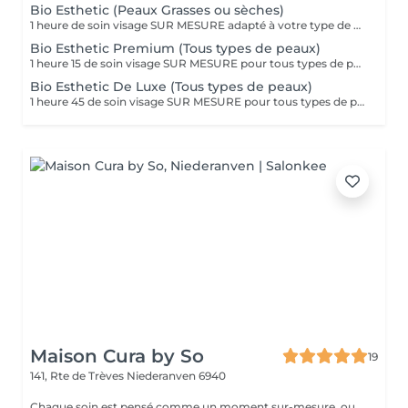
Bio Esthetic (Peaux Grasses ou sèches)
1 heure de soin visage SUR MESURE adapté à votre type de peau (grasse, mixte ou sèche) Des produits BIO à haute concentration en principes actifs de Plantes et Huiles Essentielles au pouvoir purifiant ou nourrissant pour un résultat adapté à vos besoins, en toute sécurité. Le soin se compose ainsi : Nettoyage, gommage, massage du visage et masque, application d'un contour des yeux, d'un baume pour les lèvres et d'une crème de fin soin. Extraction des comédons sur demande et si nécessaire...
Bio Esthetic Premium (Tous types de peaux)
1 heure 15 de soin visage SUR MESURE pour tous types de peau adapté à VOS besoins lors de votre RDV. Des produits 100% BIO à haute concentration en principes actifs de plantes et huiles essentielles au pouvoir régénérant, calmant, hydratant, revitalisant ou rajeunissant pour un résultat en toute sécurité. Le soin se compose ainsi : nettoyage, gommage, application sérum, massage du visage et masque, application d'un contour des yeux, d'un baume pour les lèvres et d'une crème de fin de soin. Inclus 30 minutes de MASSAGE RELAXANT de la nuque, des épaules, des bras, des mains, du visage et du cuir chevelu. Extraction des comédons sur demande et si nécessaire.
Bio Esthetic De Luxe (Tous types de peaux)
1 heure 45 de soin visage SUR MESURE pour tous types de peau adapté à VOS besoins lors de votre RDV. Des produits 100% BIO à haute concentration en principes actifs de plantes et huiles essentielles au pouvoir régénérant, calmant, hydratant, revitalisant ou rajeunissant pour un résultat en toute sécurité. Le soin se compose ainsi : MASSAGE du DOS, compresses chaudes sur les pieds, nettoyage, gommage, application d'1 sérum, massage du visage et masque, application d'un contour des yeux, d'un baume pour les lèvres et d'une crème de fin de soin. Inclus plus de 30 MINUTES de MASSAGE RELAXANT de la nuque, des bras, des mains , des pieds, du visage et du cuir chevelu. UN VERITABLE MOMENT DE BIEN-ÊTRE pour le corps et l'esprit. Extraction des comédons sur demande et si nécessaire.
Maison Cura by So
19
141, Rte de Trèves
Niederanven 6940
Chaque soin est pensé comme un moment sur-mesure, ou