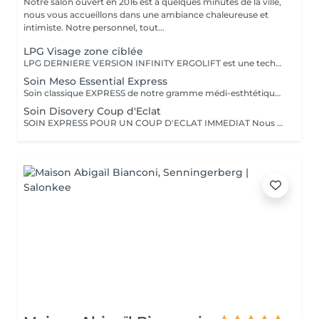
Notre salon ouvert en 2016 est à quelques minutes de la ville,
nous vous accueillons dans une ambiance chaleureuse et
intimiste. Notre personnel, tout...
LPG Visage zone ciblée
LPG DERNIERE VERSION INFINITY ERGOLIFT est une technique mécanique et naturelle, pour rajeunir la peau. Rebooste, raffermit, rides du lion, contour des yeux, améliore l'aspect de la peau. Ce soin ciblera une zone précise, ex. ride du lion, contour des yeux (yeux gonflés, rides) Cette technique est à considérer comme un traitement de plusieurs séances pour atteindre les objectifs.Voir dans rubrique abonnement. L''endermologie LPG une valeur sure, plus de 35 ans d'expertise dans la beauté
Soin Meso Essential Express
Soin classique EXPRESS de notre gramme médi-esthtétique MESOESTETIC pour une hydratation et éclat immédiat,
Soin Disovery Coup d'Eclat
SOIN EXPRESS POUR UN COUP D'ECLAT IMMEDIAT Nous suivons pour ce soin le protocole de la prestigieuse marque Esthederm. Comme indiqué c'est un soin rapide et vous donnera un coup d'éclat. ESTHERDEM dispose de brevets et technologies unigues, comme son Eau Cellulaire présente dans la plupart de leurs produit et le tout nouveau AGE PROTEUM SERUM inclus dans ce soin Il est recommandé de faire des soins visage régulièrement afin de conserver une bonne qualité de peau et retarder les effets de l'âge.