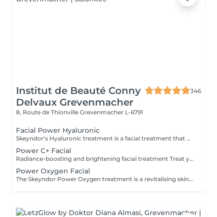
Institut de Beauté Conny
346
Delvaux Grevenmacher
8, Route de Thionville
Grevenmacher L-6791
Facial Power Hyaluronic
Skeyndor's Hyaluronic treatment is a facial treatment that uses hyaluronic acid to moisturise, tighten the skin and promote a plumper appearance. It revitalises drier skin, smooths fine lines and improves skin texture through intensive moisturisation and nourishing ingredients.
Power C+ Facial
Radiance-boosting and brightening facial treatment Treat your skin to a true infusion of light. This exceptional treatment, enriched with a highly concentrated antioxidant complex, intensely revitalises tired, dull, and lacklustre skin. It helps neutralise free radicals while strengthening the skin's natural barrier for a visibly more resilient and protected complexion. Result: a more even, radiant, and luminous skin tone with an instant healthy glow effect.
Power Oxygen Facial
The Skeyndor Power Oxygen treatment is a revitalising skincare ritual designed to infuse the skin with extra oxygen and restore its full vitality. It deeply stimulates cell regeneration, enhances oxygen absorption, and strengthens the skin's natural barrier. Result: intensely refreshed, deeply hydrated skin with a radiant, luminous glow and renewed energy.