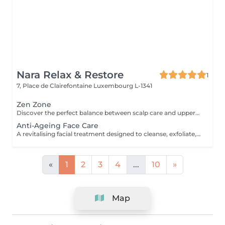
Nara Relax & Restore
1
7, Place de Clairefontaine
Luxembourg L-1341
Zen Zone
Discover the perfect balance between scalp care and upper-body relaxation. This signature wellness package combines a 60-minute Head Spa with a 30-minute Office Syndrome Back & Shoulder Massage to release tension, refresh the mind, and promote deep relaxation from head to shoulders. Includes: Head Spa 60 min Office Syndrome Back & Shoulder Massage 30 min
Anti-Ageing Face Care
A revitalising facial treatment designed to cleanse, exfoliate, and nourish the skin while promoting a fresh and radiant appearance. Combining carefully selected skincare products with relaxing facial massage techniques, this treatment helps leave the skin feeling smooth, refreshed, and beautifully cared for.
«
1
2
3
4
...
10
»
Map