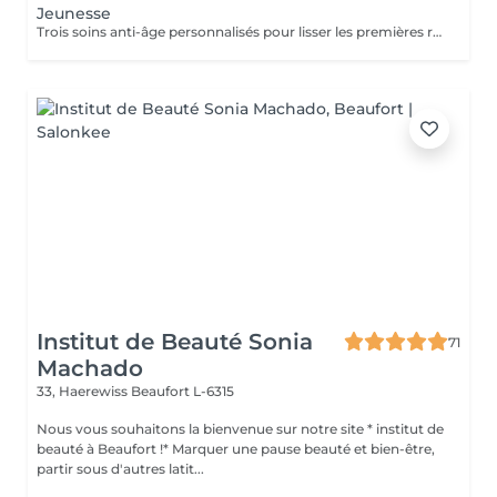
Jeunesse
Trois soins anti-âge personnalisés pour lisser les premières rides (ELASTINE), combler les rides profondes (TIME RESIST), ou raffermir l'ovale du visage (OPTIMIZER)
Institut de Beauté Sonia
71
Machado
33, Haerewiss
Beaufort L-6315
Nous vous souhaitons la bienvenue sur notre site * institut de
beauté à Beaufort !* Marquer une pause beauté et bien-être,
partir sous d'autres latit...