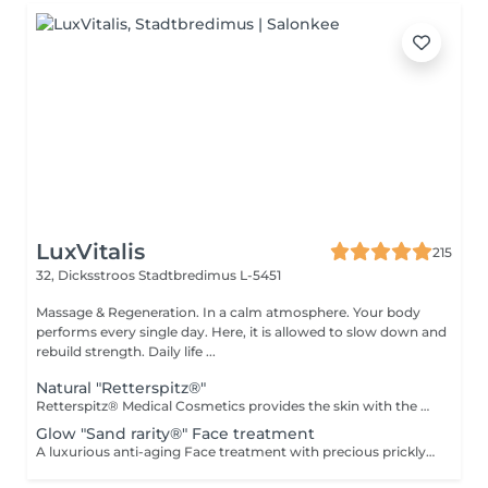
LuxVitalis
215
32, Dicksstroos
Stadtbredimus L-5451
Massage & Regeneration. In a calm atmosphere. Your body
performs every single day. Here, it is allowed to slow down and
rebuild strength. Daily life ...
Natural "Retterspitz®"
Retterspitz® Medical Cosmetics provides the skin with the best, natural care products and ingredients. Traditional knowledge ensures radiant skin. Well-groomed skin is beautiful skin. A fresh, radiant complexion is not a question of age, but of care. The skin is supplied with the best care ingredients and natural ingredients such as Q10, provitamin B5, urea, valuable oils and selected plant extracts. For Retterspitz, consistent care also means consistently avoiding artificial additives such as odorants, critical emulsifiers, animal components, nanoparticles, unnecessary preservatives, microplastics and much more... Cleansing, peeling, facial massage, mask, final care.
Glow "Sand rarity®" Face treatment
A luxurious anti-aging Face treatment with precious prickly pear seed oil regenerates and imparts a radiantly fresh complexion. Includes cleanser, mask, eye contour serum, and finishing cream. Natural and certified ingredients: 99% of natural origin, enriched with precious plant oils, and Cosmos Natural certified, guaranteeing impeccable quality and ethical practices.