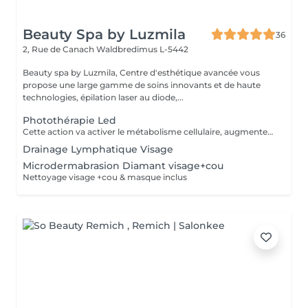
Beauty Spa by Luzmila
36
2, Rue de Canach
Waldbredimus L-5442
Beauty spa by Luzmila, Centre d'esthétique avancée vous
propose une large gamme de soins innovants et de haute
technologies, épilation laser au diode,...
Photothérapie Led
Cette action va activer le métabolisme cellulaire, augmenter l'oxygénation des tissus et stimuler les fibroblastes. Les cellules fabriquent le collagène et d'autres substances pour le soutien de la peau.
Drainage Lymphatique Visage
Microdermabrasion Diamant visage+cou
Nettoyage visage +cou & masque inclus