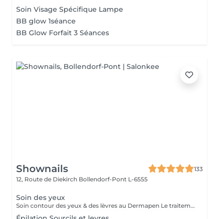
Soin Visage Spécifique Lampe
BB glow 1séance
BB Glow Forfait 3 Séances
Shownails
133
12, Route de Diekirch
Bollendorf-Pont L-6555
Soin des yeux
Soin contour des yeux & des lèvres au Dermapen Le traitement du contour des yeux et des lèvres est réalisé à l'aide du Dermapen, une technique de micro-aiguillage qui stimule naturellement la production de collagène et d'élastine. Ce soin permet de : Atténuer les rides et ridules. Réduire les cernes. Diminuer les poches sous les yeux. Raffermir et lisser la peau. Améliorer l'éclat et la texture du contour des yeux et des lèvres. Un regard plus frais, une peau plus lisse et des lèvres sublimées dès les premières séances.
Épilation Sourcils et levres