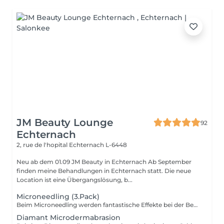
JM Beauty Lounge
92
Echternach
2, rue de l'hopital
Echternach L-6448
Neu ab dem 01.09 JM Beauty in Echternach Ab September
finden meine Behandlungen in Echternach statt. Die neue
Location ist eine Übergangslösung, b...
Microneedling (3.Pack)
Beim Microneedling werden fantastische Effekte bei der Behandlung von Narbengewebe, Hautunebenheiten und Fältchen erzielt sowie die Hautverjüngung und Straffung gefördert. Diese Methode bereitet durch gezielte Micro-Perforation einerseits Ihre Haut auf das Einschleusen hoch wirksamer Wirkstoffkombinationen in tiefe Hautschichten vor. Andererseits werden durch die Micro-Nadeln winzige Verletzungen signalisiert. Dies regt die Haut zur Erneuerung an und löst die hauteigene Ausschüttung von Elastin, Kollagen und Hyaluronsäure aus. -ANTI-AGING -ANREGUNG DER ZELLREGENERATION -PORENVERFEINERUNG -NARBENBEHANDLUNG -REDUZIERUNG VON PIGMENTFLECKEN -VERBESSERTE WIRKSTOFFAUFNAHME
Diamant Microdermabrasion