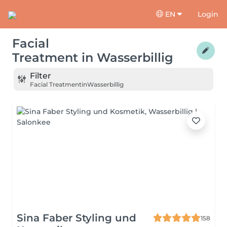
EN
Login
Facial
Treatment
in
Wasserbillig
Filter
Facial Treatment
in
Wasserbillig
Sina Faber Styling und
158