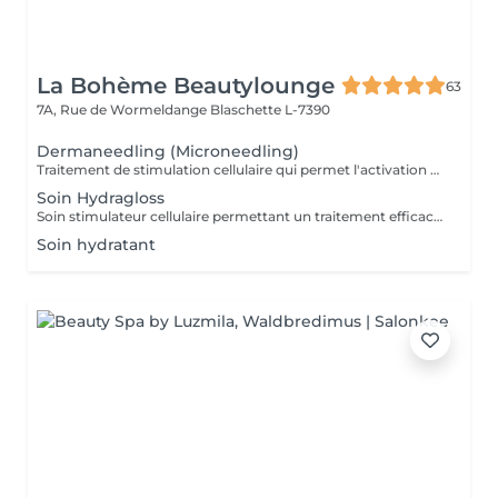
La Bohème Beautylounge
63
7A, Rue de Wormeldange
Blaschette L-7390
Dermaneedling (Microneedling)
Traitement de stimulation cellulaire qui permet l'activation du métabolisme de régénération cellulaire en introduisant des actifs puissants
Soin Hydragloss
Soin stimulateur cellulaire permettant un traitement efficace contre les ridules. Il soigne, hydrate, re-pulpe et rajeuni les lèvres
Soin hydratant