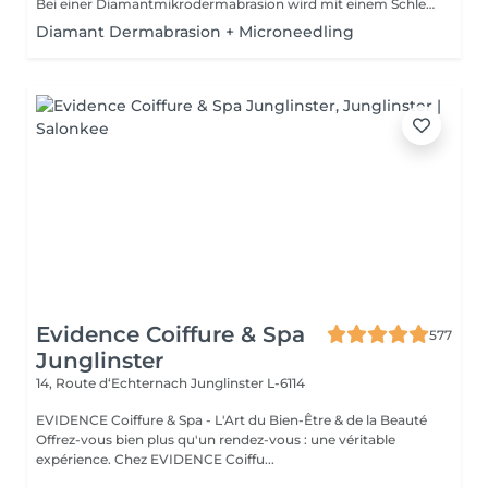
Bei einer Diamantmikrodermabrasion wird mit einem Schleifkopf und vakuum die abgestorbene, oberste Hautschicht abgetragen. -VERBESSERUNG DER HAUTSTRUKTUR -MILDERUNG VON FÄLTCHEN UND FESTIGUNG DER HAUT -VERFEINERUNG DER POREN -TIEFENREINIGUNG DER HAUT -BESSERE SAUERSTOFFVERSORGUNG DER ZELLEN -NORMALISIERUNG DER TALGPRODUKTION -AKTIVIERUNG DES LYMPHFLUSSES Die Haut wirkt ebenmäßiger, jünger und strahlt wieder.
Diamant Dermabrasion + Microneedling
Evidence Coiffure & Spa
577
Junglinster
14, Route d‘Echternach
Junglinster L-6114
EVIDENCE Coiffure & Spa - L'Art du Bien-Être & de la Beauté
Offrez-vous bien plus qu'un rendez-vous : une véritable
expérience. Chez EVIDENCE Coiffu...