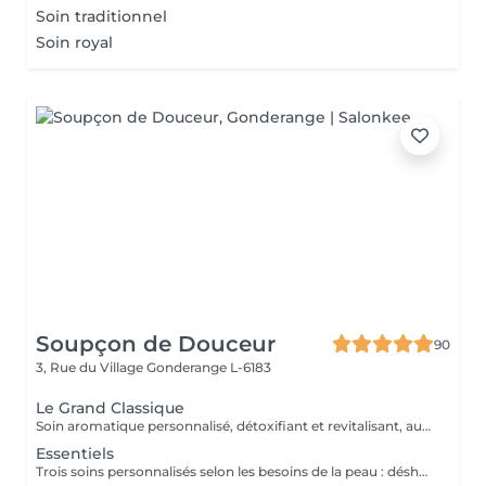
Soin traditionnel
Soin royal
Soupçon de Douceur
90
3, Rue du Village
Gonderange L-6183
Le Grand Classique
Soin aromatique personnalisé, détoxifiant et revitalisant, autour d'un nettoyage profond en 5 phases exclusives
Essentiels
Trois soins personnalisés selon les besoins de la peau : déshydratée (HYDRALESSENCE), dénutrie, sèche à très sèche (NUTRILESSENCE) ou sensible, avec rougeurs (CALMESSENCE)