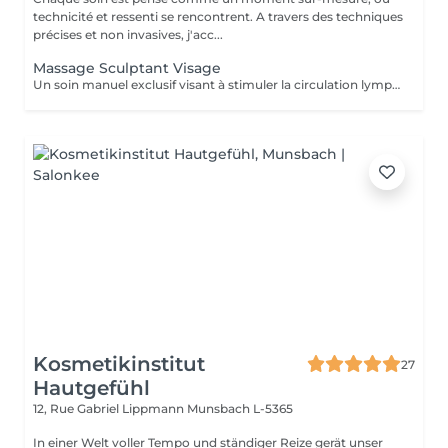
technicité et ressenti se rencontrent. A travers des techniques
précises et non invasives, j'acc...
Massage Sculptant Visage
Un soin manuel exclusif visant à stimuler la circulation lymphatique, décongestionner les tissus et révéler l'éclat naturel du visage. Idéal en cas de traits fatigués, de gonflement, ou de teint terne. Ce soin favorise l'élimination des toxines et de la rétention d'eau accumulés au niveau du visage du cou et du décolleté. L'association du drainage manuel et du travail des fascias, procure un réel moment de détente.
Kosmetikinstitut
27
Hautgefühl
12, Rue Gabriel Lippmann
Munsbach L-5365
In einer Welt voller Tempo und ständiger Reize gerät unser