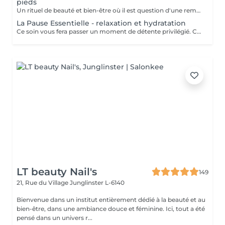
pieds
Un rituel de beauté et bien-être où il est question d'une remise en beauté de la tête aux pieds. Plus qu'un simple soin, le Rituel La Femme Essentielle est une parenthèse bien-être et beauté. Entre les mains expérimentées de Catherine Lecoq vous vous laisserez porter et surprendre. 2h30-3h lors desquelles vous n'avez rien à faire, ni à penser. Je m'en charge pour vous et je ne laisserai rien au hasard. Résultat: un émerveillement et un changement subtile pour vous embellir. Le rituel comprend un - soin du visage - remise en beauté des mains et pieds - remise en beauté des cils et sourcils - massages relaxants personnalisés -
La Pause Essentielle - relaxation et hydratation
Ce soin vous fera passer un moment de détente privilégié. Ce soin s'adresse à toutes et tous qui souhaite passer un moment agréable et oublier le quotidien. Hydratation, gommage, massage tout en douceur. Convient à tout type de peau (soins adaptés) Le point fort: Le massage sans aucun doute!
LT beauty Nail's
149
21, Rue du Village
Junglinster L-6140
Bienvenue dans un institut entièrement dédié à la beauté et au
bien-être, dans une ambiance douce et féminine. Ici, tout a été
pensé dans un univers r...