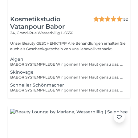
Kosmetikstudio
132
Vatanpour Babor
24, Grand-Rue
Wasserbillig L-6630
Unser Beauty GESCHENKTIPP Alle Behandlungen erhalten Sie
auch als Geschenkgutschein von uns liebevoll verpackt.
Algen
BABOR SYSTEMPFLEGE Wir gönnen Ihrer Haut genau das, was sie braucht und verwöhnen sie mit einer tiefenwirksamen Reinigung und Vorbereitungsmaske, einem hoch-dosierten Fluid, einer stimulierenden Massage sowie einer wirkstoffintensiven Pflegemaske. Und all das natürlich abgestimmt auf Ihr persönliches Hautbedürfnis.
Skinovage
BABOR SYSTEMPFLEGE Wir gönnen Ihrer Haut genau das, was sie braucht und verwöhnen sie mit einer tiefenwirksamen Reinigung und Vorbereitungsmaske, einem hoch-dosierten Fluid, einer stimulierenden Massage sowie einer wirkstoffintensiven Pflegemaske. Und all das natürlich abgestimmt auf Ihr persönliches Hautbedürfnis.
Schneller Schönmacher
BABOR SYSTEMPFLEGE Wir gönnen Ihrer Haut genau das, was sie braucht und verwöhnen sie mit einer tiefenwirksamen Reinigung und Vorbereitungsmaske, einem hoch-dosierten Fluid, einer stimulierenden Massage sowie einer wirkstoffintensiven Pflegemaske. Und all das natürlich abgestimmt auf Ihr persönliches Hautbedürfnis.